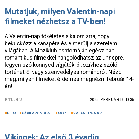
Mutatjuk, milyen Valentin-napi
filmeket nézhetsz a TV-ben!
A Valentin-nap tökéletes alkalom arra, hogy
bekuckózz a kanapéra és elmerülj a szerelem
világában. A Moziklub csatornáján egész nap
romantikus filmekkel hangolódhatsz az ünnepre,
legyen szó könnyed vígjátékról, szívhez szóló
történetről vagy szenvedélyes románcról. Nézd
meg, milyen filmeket érdemes megnézni február 14-
én!
RTL.HU
2025. FEBRUÁR 13. 18:35
FILM
PÁRKAPCSOLAT
MOZI
VALENTIN-NAP
Vikingek: Az első 3 évadig