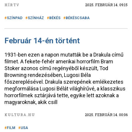
HÍRTV
2025. FEBRUÁR 14. 09:15
SZÍNPAD
SZÍNHÁZ
BÉKÉS
BÉKÉSCSABA
Február 14-én történt
1931-ben ezen a napon mutatták be a Drakula című
filmet. A fekete-fehér amerikai horrorfilm Bram
Stoker azonos című regényéből készült, Tod
Browning rendezésében, Lugosi Béla
főszereplésével. Drakula szerepének emlékezetes
megformálása Lugosi Bélát világhírűvé, a klasszikus
horrorfilmek sztárjává tette, egyike lett azoknak a
magyaroknak, akik csill
KULTURA.HU
2025. FEBRUÁR 14. 00:06
FILM
USA