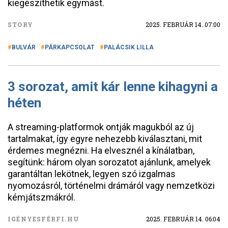
kiegészíthetik egymást.
STORY
2025. FEBRUÁR 14. 07:00
BULVÁR
PÁRKAPCSOLAT
PALÁCSIK LILLA
3 sorozat, amit kár lenne kihagyni a
héten
A streaming-platformok ontják magukból az új
tartalmakat, így egyre nehezebb kiválasztani, mit
érdemes megnézni. Ha elvesznél a kínálatban,
segítünk: három olyan sorozatot ajánlunk, amelyek
garantáltan lekötnek, legyen szó izgalmas
nyomozásról, történelmi drámáról vagy nemzetközi
kémjátszmákról.
IGÉNYESFÉRFI.HU
2025. FEBRUÁR 14. 06:04