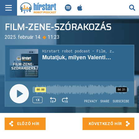
KERESÉS
FILM-ZENE-SZÓRAKOZÁS
KEZDŐLAP
2025. február 14.
◆
11:23
FRISS HÍREK
TECH HÍREK
FILM-ZENE-SZÓRAKOZÁS
PLAYLIST
MI AZ A ROBOT PODCAST?