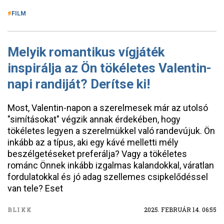
FILM
Melyik romantikus vígjáték
inspirálja az Ön tökéletes Valentin-
napi randiját? Derítse ki!
Most, Valentin-napon a szerelmesek már az utolsó
"simításokat" végzik annak érdekében, hogy
tökéletes legyen a szerelmükkel való randevújuk. Ön
inkább az a típus, aki egy kávé melletti mély
beszélgetéseket preferálja? Vagy a tökéletes
románc Önnek inkább izgalmas kalandokkal, váratlan
fordulatokkal és jó adag szellemes csipkelődéssel
van tele? Eset
BLIKK
2025. FEBRUÁR 14. 06:55