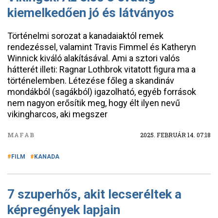
kiemelkedően jó és látványos
Történelmi sorozat a kanadaiaktól remek
rendezéssel, valamint Travis Fimmel és Katheryn
Winnick kiváló alakításával. Ami a sztori valós
hátterét illeti: Ragnar Lothbrok vitatott figura ma a
történelemben. Létezése főleg a skandináv
mondákból (sagákból) igazolható, egyéb források
nem nagyon erősítik meg, hogy élt ilyen nevű
vikingharcos, aki megszer
MAFAB
2025. FEBRUÁR 14. 07:18
FILM
KANADA
7 szuperhős, akit lecseréltek a
képregények lapjain