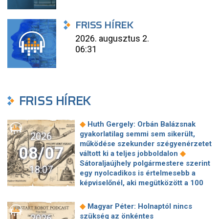
FRISS HÍREK
2026. augusztus 2.
06:31
FRISS HÍREK
◆
Huth Gergely: Orbán Balázsnak
gyakorlatilag semmi sem sikerült,
2026
működése szekunder szégyenérzetet
08/07
◆
váltott ki a teljes jobboldalon
Sátoraljaújhely polgármestere szerint
18:07
egy nyolcadikos is értelmesebb a
képviselőnél, aki megütközött a 100
◆
milliós parkolón
Az amerikai
hírszerzés szerint Putyin pár éven
◆
Magyar Péter: Holnaptól nincs
belül megtámadhat egy NATO-
szükség az önkéntes
2026