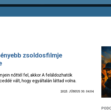
ényebb zsoldosfilmje
e
mjein nőttél fel, akkor A feláldozhatók
eddé vált, hogy egyáltalán láttad volna.
2025. JÚNIUS 30. 04:04