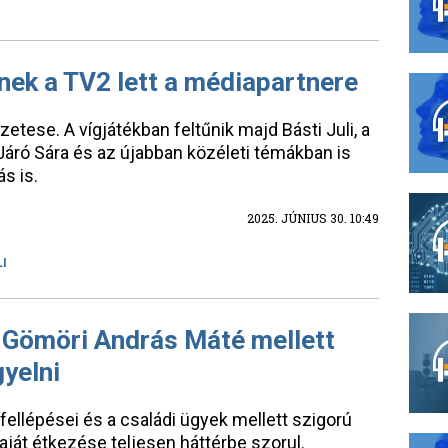
ének a TV2 lett a médiapartnere
tese. A vígjátékban feltűnik majd Básti Juli, a
áró Sára és az újabban közéleti témákban is
s is.
2025. JÚNIUS 30. 10:49
LI
a, Gömöri András Máté mellett
gyelni
 fellépései és a családi ügyek mellett szigorú
aját étkezése teljesen háttérbe szorul.