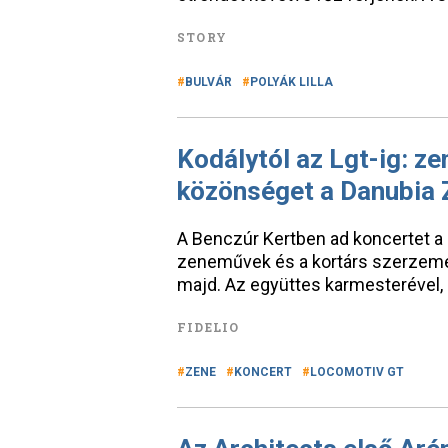
STORY
BULVÁR
POLYÁK LILLA
Kodálytól az Lgt-ig: ze
közönséget a Danubia 
A Benczúr Kertben ad koncertet a 
zeneművek és a kortárs szerzemé
majd. Az együttes karmesterével,
FIDELIO
ZENE
KONCERT
LOCOMOTIV GT