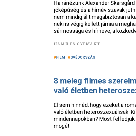
Ha ránézünk Alexander Skarsgård s
jóképűség és a hírnév szavak jut
nem mindig állt magabiztosan a k
neki is végig kellett járnia a megh
sármossága és hírneve, a közkedv
HAMU ÉS GYÉMÁNT
FILM
SVÉDORSZÁG
8 meleg filmes szerelm
való életben heterosze
El sem hinnéd, hogy ezeket a roma
való életben heteroszexuálisak. Kí
mindennapokban? Most felfedjük a 
mögé!