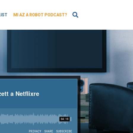
KERESÉS
LIST
MI AZ A ROBOT PODCAST?