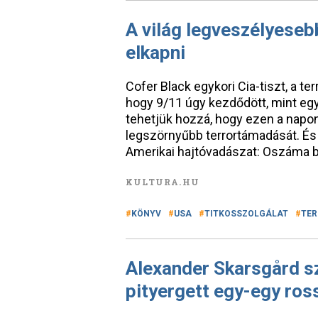
A világ legveszélyeseb
elkapni
Cofer Black egykori Cia-tiszt, a te
hogy 9/11 úgy kezdődött, mint egy
tehetjük hozzá, hogy ezen a napon
legszörnyűbb terrortámadását. És 
Amerikai hajtóvadászat: Oszáma b
KULTURA.HU
KÖNYV
USA
TITKOSSZOLGÁLAT
TER
Alexander Skarsgård sz
pityergett egy-egy ro