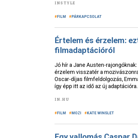
INSTYLE
FILM
PÁRKAPCSOLAT
Értelem és érzelem: ezt
filmadaptációról
Jó hír a Jane Austen-rajongóknak:
érzelem visszatér a mozivászonra
Oscar-díjas filmfeldolgozás, Emm
így épp itt az idő az új adaptációr
IN.HU
FILM
MOZI
KATE WINSLET
Egy vallomás Caspar Da