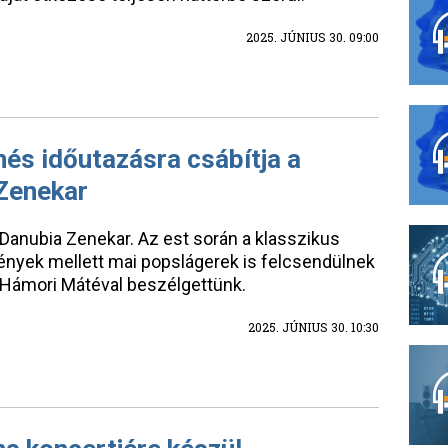
2025. JÚNIUS 30. 09:00
nés időutazásra csábítja a
Zenekar
Danubia Zenekar. Az est során a klasszikus
nyek mellett mai popslágerek is felcsendülnek
 Hámori Mátéval beszélgettünk.
2025. JÚNIUS 30. 10:30