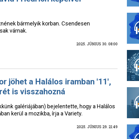
hetnének bármelyik korban. Csendesen
sak várnak.
2025. JÚNIUS 30. 08:00
or jöhet a Halálos iramban '11',
rét is visszahozná
kkünk galériájában) bejelentette, hogy a Halálos
an kerül a mozikba, írja a Variety.
2025. JÚNIUS 29. 21:49