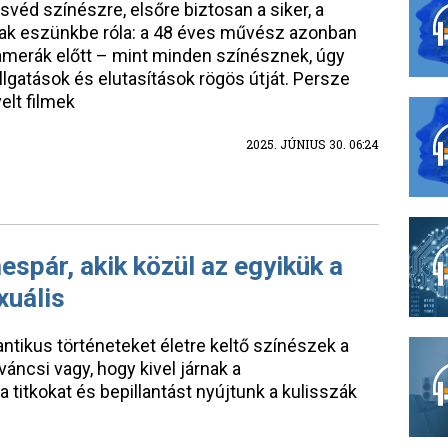
véd színészre, elsőre biztosan a siker, a
nak eszünkbe róla: a 48 éves művész azonban
amerák előtt – mint minden színésznek, úgy
allgatások és elutasítások rögös útját. Persze
elt filmek
2025. JÚNIUS 30. 06:24
espár, akik közül az egyikük a
xuális
ntikus történeteket életre keltő színészek a
váncsi vagy, hogy kivel járnak a
titkokat és bepillantást nyújtunk a kulisszák