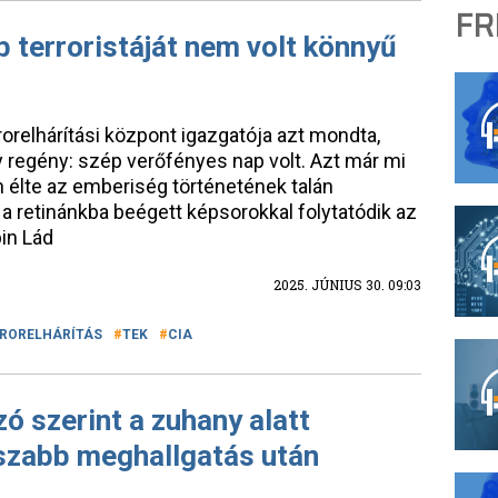
FR
b terroristáját nem volt könnyű
rrorelhárítási központ igazgatója azt mondta,
 regény: szép verőfényes nap volt. Azt már mi
 élte az emberiség történetének talán
a retinánkba beégett képsorokkal folytatódik az
in Lád
2025. JÚNIUS 30. 09:03
RORELHÁRÍTÁS
TEK
CIA
ó szerint a zuhany alatt
sszabb meghallgatás után