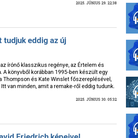
2025. JÚNIUS 29. 22:38
 tudjuk eddig az új
 az írónő klasszikus regénye, az Értelem és
. A könyvből korábban 1995-ben készült egy
a Thompson és Kate Winslet főszereplésével,
a. Itt van minden, amit a remake-ről eddig tudunk.
2025. JÚNIUS 30. 05:32
vid Friedrich képeivel