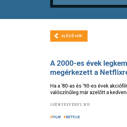
A 2000-es évek legkem
megérkezett a Netflixr
Ha a ’80-as és ’90-es évek akciófil
valószínűleg már azelőtt a kedvenc
IGÉNYESFÉRFI.HU
FILM
NETFLIX