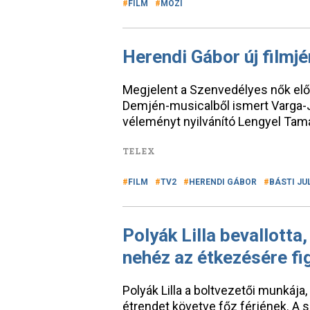
FILM
MOZI
Herendi Gábor új filmj
Megjelent a Szenvedélyes nők előze
Demjén-musicalből ismert Varga-J
véleményt nyilvánító Lengyel Tamá
TELEX
FILM
TV2
HERENDI GÁBOR
BÁSTI JU
Polyák Lilla bevallott
nehéz az étkezésére fi
Polyák Lilla a boltvezetői munkája,
étrendet követve főz férjének. A s