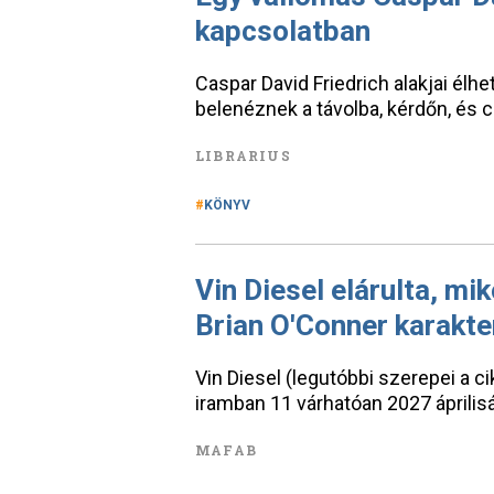
kapcsolatban
Caspar David Friedrich alakjai él
belenéznek a távolba, kérdőn, és c
LIBRARIUS
KÖNYV
Vin Diesel elárulta, mik
Brian O'Conner karakte
Vin Diesel (legutóbbi szerepei a ci
iramban 11 várhatóan 2027 áprilisáb
MAFAB