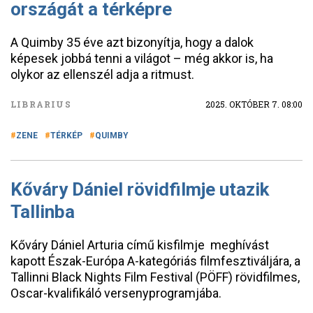
országát a térképre
A Quimby 35 éve azt bizonyítja, hogy a dalok
képesek jobbá tenni a világot – még akkor is, ha
olykor az ellenszél adja a ritmust.
LIBRARIUS
2025. OKTÓBER 7. 08:00
ZENE
TÉRKÉP
QUIMBY
Kőváry Dániel rövidfilmje utazik
Tallinba
Kőváry Dániel Arturia című kisfilmje meghívást
kapott Észak-Európa A-kategóriás filmfesztiváljára, a
Tallinni Black Nights Film Festival (PÖFF) rövidfilmes,
Oscar-kvalifikáló versenyprogramjába.