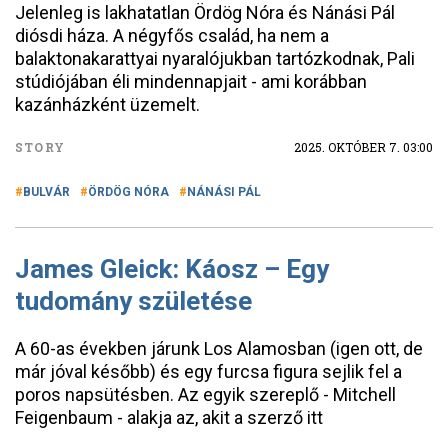
Jelenleg is lakhatatlan Ördög Nóra és Nánási Pál
diósdi háza. A négyfős család, ha nem a
balaktonakarattyai nyaralójukban tartózkodnak, Pali
stúdiójában éli mindennapjait - ami korábban
kazánházként üzemelt.
STORY
2025. OKTÓBER 7. 03:00
BULVÁR
ÖRDÖG NÓRA
NÁNÁSI PÁL
James Gleick: Káosz – Egy
tudomány születése
A 60-as években járunk Los Alamosban (igen ott, de
már jóval később) és egy furcsa figura sejlik fel a
poros napsütésben. Az egyik szereplő - Mitchell
Feigenbaum - alakja az, akit a szerző itt