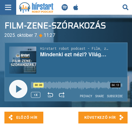
KERESÉS
FILM-ZENE-SZÓRAKOZÁS
KEZDŐLAP
2025. október 7.
◆
11:27
FRISS HÍREK
TECH HÍREK
FILM-ZENE-SZÓRAKOZÁS
PLAYLIST
MI AZ A ROBOT PODCAST?