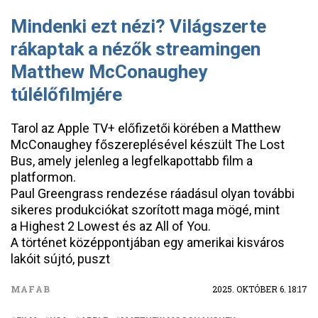
Mindenki ezt nézi? Világszerte
rákaptak a nézők streamingen
Matthew McConaughey
túlélőfilmjére
Tarol az Apple TV+ előfizetői körében a Matthew
McConaughey főszereplésével készült The Lost
Bus, amely jelenleg a legfelkapottabb film a
platformon.
Paul Greengrass rendezése ráadásul olyan további
sikeres produkciókat szorított maga mögé, mint
a Highest 2 Lowest és az All of You.
A történet középpontjában egy amerikai kisváros
lakóit sújtó, puszt
MAFAB
2025. OKTÓBER 6. 18:17