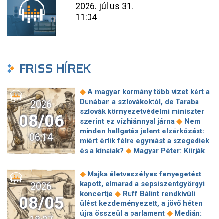
2026. július 31.
11:04
FRISS HÍREK
◆
A magyar kormány több vizet kért a
Dunában a szlovákoktól, de Taraba
2026
szlovák környezetvédelmi miniszter
08/06
◆
szerint ez vízhiánnyal járna
Nem
minden hallgatás jelent elzárkózást:
06:14
miért értik félre egymást a szegediek
◆
és a kínaiak?
Magyar Péter: Kiírják
az első szélerőművi pályázatokat, a
projektekben magyar állami
◆
Majka életveszélyes fenyegetést
◆
tulajdonrészt fognak előírni
Orbán
kapott, elmarad a sepsiszentgyörgyi
2026
Gáspár hatszor repült honvédségi
◆
koncertje
Ruff Bálint rendkívüli
08/05
◆
gépen Csádba és Nigerbe
Ismert
ülést kezdeményezett, a jövő héten
magyar utazási iroda ment csődbe,
◆
újra összeül a parlament
Medián:
bolgár biztosítóval hadakozhatnak az