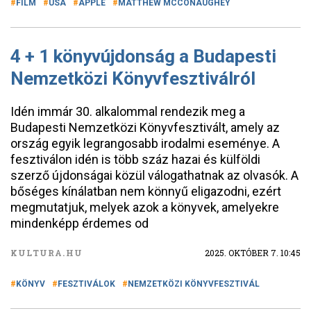
FILM
USA
APPLE
MATTHEW MCCONAUGHEY
4 + 1 könyvújdonság a Budapesti
Nemzetközi Könyvfesztiválról
Idén immár 30. alkalommal rendezik meg a
Budapesti Nemzetközi Könyvfesztivált, amely az
ország egyik legrangosabb irodalmi eseménye. A
fesztiválon idén is több száz hazai és külföldi
szerző újdonságai közül válogathatnak az olvasók. A
bőséges kínálatban nem könnyű eligazodni, ezért
megmutatjuk, melyek azok a könyvek, amelyekre
mindenképp érdemes od
KULTURA.HU
2025. OKTÓBER 7. 10:45
KÖNYV
FESZTIVÁLOK
NEMZETKÖZI KÖNYVFESZTIVÁL