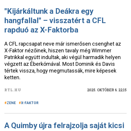
"Kijárkáltunk a Deákra egy
hangfallal" – visszatért a CFL
rapduó az X-Faktorba
A CFL rapcsapat neve már ismerősen csenghet az
X-Faktor nézőinek, hiszen tavaly még Wimmer
Patrikkal együtt indultak, aki végül harmadik helyen
végzett az Éberkómával. Most Dominik és Davis
tértek vissza, hogy megmutassák, mire képesek
ketten.
RTL.HU
2025. OKTÓBER 6. 22:15
ZENE
X-FAKTOR
A Quimby újra felrajzolja saját kicsi