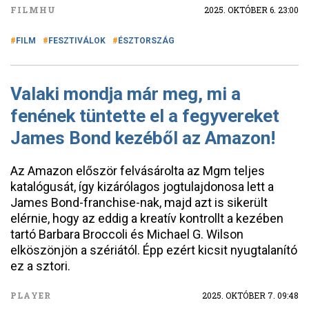
FILMHU
2025. OKTÓBER 6. 23:00
FILM
FESZTIVÁLOK
ÉSZTORSZÁG
Valaki mondja már meg, mi a
fenének tüntette el a fegyvereket
James Bond kezéből az Amazon!
Az Amazon először felvásárolta az Mgm teljes
katalógusát, így kizárólagos jogtulajdonosa lett a
James Bond-franchise-nak, majd azt is sikerült
elérnie, hogy az eddig a kreatív kontrollt a kezében
tartó Barbara Broccoli és Michael G. Wilson
elköszönjön a szériától. Épp ezért kicsit nyugtalanító
ez a sztori.
PLAYER
2025. OKTÓBER 7. 09:48