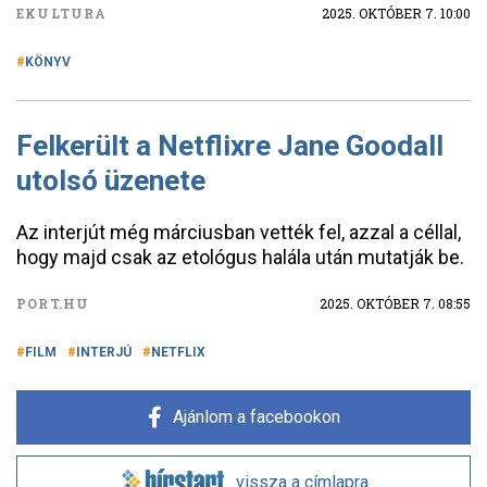
EKULTURA
2025. OKTÓBER 7. 10:00
KÖNYV
Felkerült a Netflixre Jane Goodall
utolsó üzenete
Az interjút még márciusban vették fel, azzal a céllal,
hogy majd csak az etológus halála után mutatják be.
PORT.HU
2025. OKTÓBER 7. 08:55
FILM
INTERJÚ
NETFLIX
Ajánlom a facebookon
vissza a címlapra