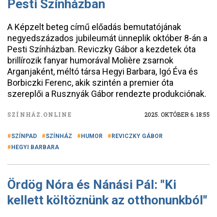
Pesti Színházban
A Képzelt beteg című előadás bemutatójának
negyedszázados jubileumát ünneplik október 8-án a
Pesti Színházban. Reviczky Gábor a kezdetek óta
brillírozik fanyar humorával Molière zsarnok
Arganjaként, méltó társa Hegyi Barbara, Igó Éva és
Borbiczki Ferenc, akik szintén a premier óta
szereplői a Rusznyák Gábor rendezte produkciónak.
SZÍNHÁZ.ONLINE
2025. OKTÓBER 6. 18:55
SZÍNPAD
SZÍNHÁZ
HUMOR
REVICZKY GÁBOR
HEGYI BARBARA
Ördög Nóra és Nánási Pál: "Ki
kellett költöznünk az otthonunkból"