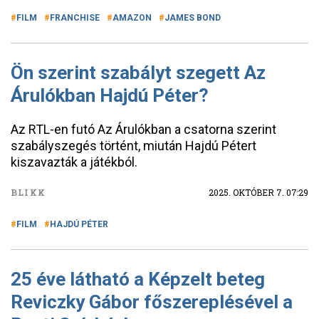
FILM
FRANCHISE
AMAZON
JAMES BOND
Ön szerint szabályt szegett Az
Árulókban Hajdú Péter?
Az RTL-en futó Az Árulókban a csatorna szerint
szabályszegés történt, miután Hajdú Pétert
kiszavazták a játékból.
BLIKK
2025. OKTÓBER 7. 07:29
FILM
HAJDÚ PÉTER
25 éve látható a Képzelt beteg
Reviczky Gábor főszereplésével a