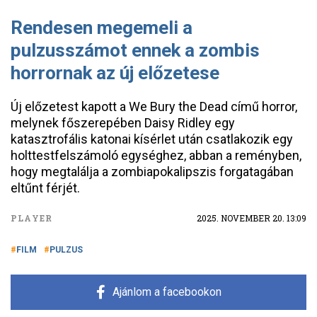
Rendesen megemeli a
pulzusszámot ennek a zombis
horrornak az új előzetese
Új előzetest kapott a We Bury the Dead című horror,
melynek főszerepében Daisy Ridley egy
katasztrofális katonai kísérlet után csatlakozik egy
holttestfelszámoló egységhez, abban a reményben,
hogy megtalálja a zombiapokalipszis forgatagában
eltűnt férjét.
PLAYER
2025. NOVEMBER 20. 13:09
FILM
PULZUS
Ajánlom a facebookon