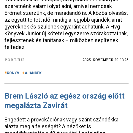
szeretnénk valami olyat adni, amivel nemcsak
örömet szerzünk, de maradandó is. A közös olvasás,
az együtt töltött idő mindig a legjobb ajándék, amit
gyereknek és szülőnek egyaránt adhatunk. A Hvg
Könyvek Junior új kötetei egyszerre szórakoztatnak,
fejlesztenek és tanítanak – miközben segítenek
felfedez
PORT.HU
2025. NOVEMBER 20. 13:25
KÖNYV
AJÁNDÉK
Brem László az egész ország előtt
megalázta Zavirát
Engedett a provokációnak vagy szánt szándékkal
alázta meg a feleségét? A nézőket is