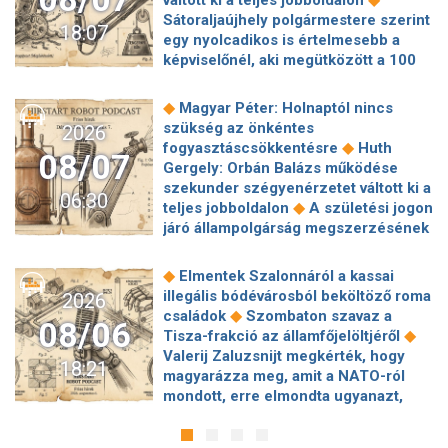
Sátoraljaújhely polgármestere szerint
18:07
egy nyolcadikos is értelmesebb a
képviselőnél, aki megütközött a 100
◆
milliós parkolón
Az amerikai
hírszerzés szerint Putyin pár éven
◆
Magyar Péter: Holnaptól nincs
belül megtámadhat egy NATO-
szükség az önkéntes
2026
◆
tagállamot
Vitézy Dávid
◆
fogyasztáscsökkentésre
Huth
08/07
elmagyarázta, miért Mészárosék
Gergely: Orbán Balázs működése
cége nyerte a közbeszerzést
szekunder szégyenérzetet váltott ki a
06:30
◆
sínhegesztésre
Nagy cégek
◆
teljes jobboldalon
A születési jogon
segítségét kéri Szolnok
járó állampolgárság megszerzésének
polgármestere a 400 kirúgott
korlátozásáról írt alá rendeletet
◆
kerékpárgyári munkás miatt
Nagy a
◆
Donald Trump
„Kevésen múlt a
◆
Elmentek Szalonnáról a kassai
mozgolódás a Legfőbb Ügyészségen,
katasztrófa” – szintet léphetett az
illegális bódévárosból beköltöző roma
2026
◆
többen kerülnek új pozícióba
Tarr
◆
orosz hibrid hadviselés
Bod Péter
◆
családok
Szombaton szavaz a
Zoltán: Zajlik a közmédia átvilágítása
08/06
Ákos: Vagyonkezelés közérdekből: mi
◆
Tisza-frakció az államfőjelöltjéről
◆
Gajdos László szerint butaság,
◆
jön a kekvák után?
Térképen, ahogy
Valerij Zaluzsnijt megkérték, hogy
hogy a Mol volt jogászára bízták a
18:21
hajnalban elérte Magyarország
magyarázza meg, amit a NATO-ról
◆
MOHU-koncesszió felülvizsgálatát
◆
határát a hidegfront
A forintot is
mondott, erre elmondta ugyanazt,
Milliós büntetés egy ismert magyar
◆
megütheti az aszály
Szombaton
◆
csak még erősebben
800 millióért
◆
fodrászcégnek
Várj szombatig a
szavaz a Tisza-frakció az
kötött szerződéseket a HM cége a
tankolással! Mindkét üzemanyag ára
◆
államfőjelöltjéről
Egyre inkább az