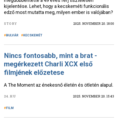
megdöbbentette a 49 éves férj tiszteletlen
kijelentése. Lehet, hogy a kecskeméti funkcionális
edző most mutatta meg, milyen ember is valójában?
STORY
2025. NOVEMBER 20. 18:00
BULVÁR
KECSKEMÉT
Nincs fontosabb, mint a brat -
megérkezett Charli XCX első
filmjének előzetese
A The Moment az énekesnő életén és ötletén alapul.
24.HU
2025. NOVEMBER 20. 15:43
FILM