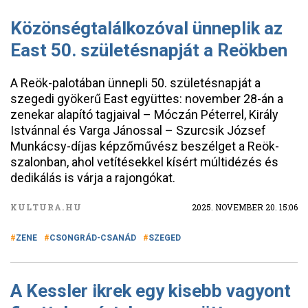
Közönségtalálkozóval ünneplik az
East 50. születésnapját a Reökben
A Reök-palotában ünnepli 50. születésnapját a
szegedi gyökerű East együttes: november 28-án a
zenekar alapító tagjaival – Móczán Péterrel, Király
Istvánnal és Varga Jánossal – Szurcsik József
Munkácsy-díjas képzőművész beszélget a Reök-
szalonban, ahol vetítésekkel kísért múltidézés és
dedikálás is várja a rajongókat.
KULTURA.HU
2025. NOVEMBER 20. 15:06
ZENE
CSONGRÁD-CSANÁD
SZEGED
A Kessler ikrek egy kisebb vagyont