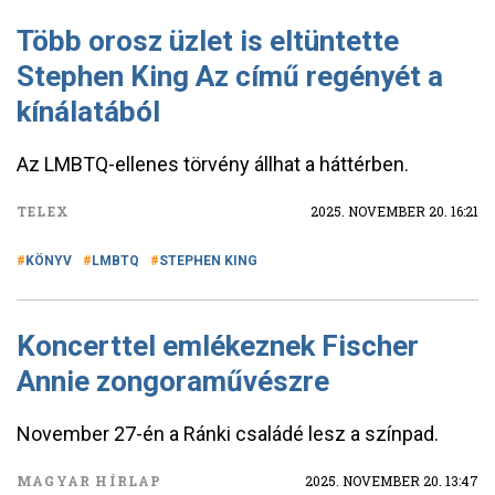
Több orosz üzlet is eltüntette
Stephen King Az című regényét a
kínálatából
Az LMBTQ-ellenes törvény állhat a háttérben.
TELEX
2025. NOVEMBER 20. 16:21
KÖNYV
LMBTQ
STEPHEN KING
Koncerttel emlékeznek Fischer
Annie zongoraművészre
November 27-én a Ránki családé lesz a színpad.
MAGYAR HÍRLAP
2025. NOVEMBER 20. 13:47