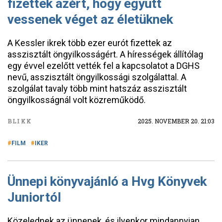
fizettek azért, hogy együtt
vessenek véget az életüknek
A Kessler ikrek több ezer eurót fizettek az
asszisztált öngyilkosságért. A hírességek állítólag
egy évvel ezelőtt vették fel a kapcsolatot a DGHS
nevű, asszisztált öngyilkossági szolgálattal. A
szolgálat tavaly több mint hatszáz asszisztált
öngyilkosságnál volt közreműködő.
BLIKK
2025. NOVEMBER 20. 21:03
FILM
IKER
Ünnepi könyvajánló a Hvg Könyvek
Juniortól
Közelednek az ünnepek, és ilyenkor mindannyian