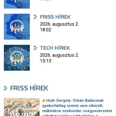
FRISS HÍREK
2026. augusztus 2.
18:02
TECH HÍREK
2026. augusztus 2.
15:13
FRISS HÍREK
◆
Huth Gergely: Orbán Balázsnak
gyakorlatilag semmi sem sikerült,
2026
működése szekunder szégyenérzetet
08/07
◆
váltott ki a teljes jobboldalon