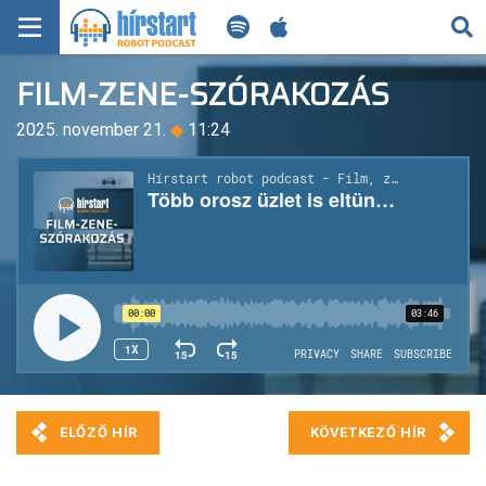
KERESÉS
FILM-ZENE-SZÓRAKOZÁS
KEZDŐLAP
2025. november 21.
◆
11:24
FRISS HÍREK
TECH HÍREK
FILM-ZENE-SZÓRAKOZÁS
PLAYLIST
MI AZ A ROBOT PODCAST?