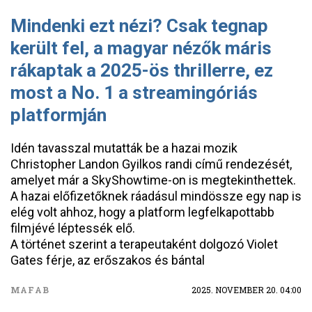
Mindenki ezt nézi? Csak tegnap
került fel, a magyar nézők máris
rákaptak a 2025-ös thrillerre, ez
most a No. 1 a streamingóriás
platformján
Idén tavasszal mutatták be a hazai mozik
Christopher Landon Gyilkos randi című rendezését,
amelyet már a SkyShowtime-on is megtekinthettek.
A hazai előfizetőknek ráadásul mindössze egy nap is
elég volt ahhoz, hogy a platform legfelkapottabb
filmjévé léptessék elő.
A történet szerint a terapeutaként dolgozó Violet
Gates férje, az erőszakos és bántal
MAFAB
2025. NOVEMBER 20. 04:00