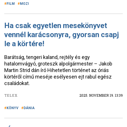
FILM
MOZI
Ha csak egyetlen mesekönyvet
vennél karácsonyra, gyorsan csapj
le a körtére!
Barátság, tengeri kaland, rejtély és egy
hatalomvágyó, groteszk alpolgármester – Jakob
Martin Strid dán író Hihetetlen történet az óriás
körtéről című meséje esélyesen ejt rabul egész
családokat.
TELEX
2025. NOVEMBER 19. 13:39
KÖNYV
DÁNIA