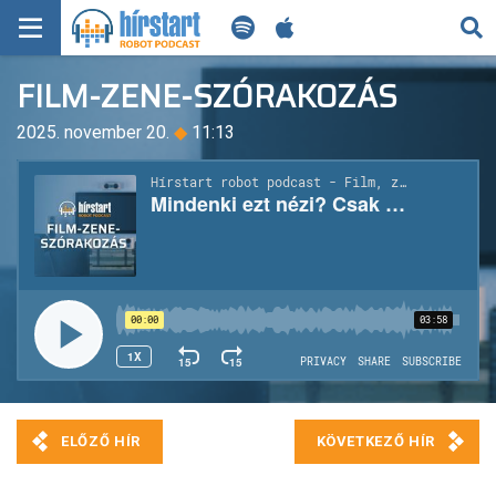
KERESÉS
FILM-ZENE-SZÓRAKOZÁS
KEZDŐLAP
2025. november 20.
◆
11:13
FRISS HÍREK
TECH HÍREK
FILM-ZENE-SZÓRAKOZÁS
PLAYLIST
MI AZ A ROBOT PODCAST?