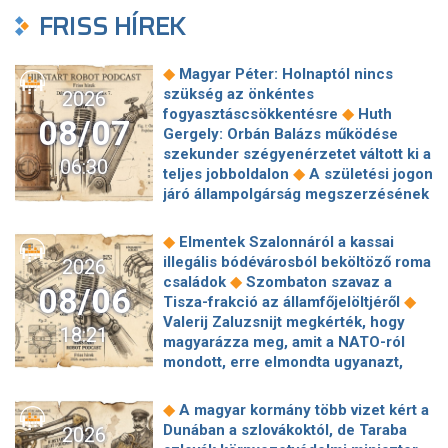
FRISS HÍREK
◆
Magyar Péter: Holnaptól nincs
szükség az önkéntes
2026
◆
fogyasztáscsökkentésre
Huth
08/07
Gergely: Orbán Balázs működése
szekunder szégyenérzetet váltott ki a
06:30
◆
teljes jobboldalon
A születési jogon
járó állampolgárság megszerzésének
korlátozásáról írt alá rendeletet
◆
Donald Trump
„Kevésen múlt a
◆
Elmentek Szalonnáról a kassai
katasztrófa” – szintet léphetett az
illegális bódévárosból beköltöző roma
2026
◆
orosz hibrid hadviselés
Bod Péter
◆
családok
Szombaton szavaz a
08/06
Ákos: Vagyonkezelés közérdekből: mi
◆
Tisza-frakció az államfőjelöltjéről
◆
jön a kekvák után?
Térképen, ahogy
Valerij Zaluzsnijt megkérték, hogy
18:21
hajnalban elérte Magyarország
magyarázza meg, amit a NATO-ról
◆
határát a hidegfront
A forintot is
mondott, erre elmondta ugyanazt,
◆
megütheti az aszály
Szombaton
◆
csak még erősebben
800 millióért
szavaz a Tisza-frakció az
kötött szerződéseket a HM cége a
◆
A magyar kormány több vizet kért a
◆
államfőjelöltjéről
Egyre inkább az
Lounge Eventtel, a miniszter
Dunában a szlovákoktól, de Taraba
2026
agglomerációt választják a főváros
◆
feljelentést tett
Orbán Anita