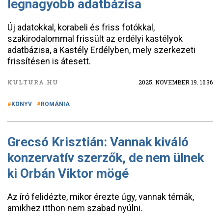
legnagyobb adatbázisa
Új adatokkal, korabeli és friss fotókkal,
szakirodalommal frissült az erdélyi kastélyok
adatbázisa, a Kastély Erdélyben, mely szerkezeti
frissítésen is átesett.
KULTURA.HU
2025. NOVEMBER 19. 16:36
KÖNYV
ROMÁNIA
Grecsó Krisztián: Vannak kiváló
konzervatív szerzők, de nem ülnek
ki Orbán Viktor mögé
Az író felidézte, mikor érezte úgy, vannak témák,
amikhez itthon nem szabad nyúlni.