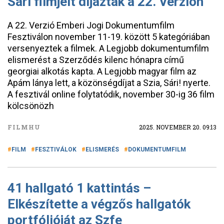
Sári filmjeit díjazták a 22. Verzión
A 22. Verzió Emberi Jogi Dokumentumfilm
Fesztiválon november 11-19. között 5 kategóriában
versenyeztek a filmek. A Legjobb dokumentumfilm
elismerést a Szerződés kilenc hónapra című
georgiai alkotás kapta. A Legjobb magyar film az
Apám lánya lett, a közönségdíjat a Szia, Sári! nyerte.
A fesztivál online folytatódik, november 30-ig 36 film
kölcsönözh
FILMHU
2025. NOVEMBER 20. 09:13
FILM
FESZTIVÁLOK
ELISMERÉS
DOKUMENTUMFILM
41 hallgató 1 kattintás –
Elkészítette a végzős hallgatók
portfólióját az Szfe