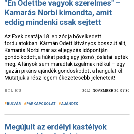
"Én Odettbe vagyok szerelmes" –
Kamarás Norbi kimondta, amit
eddig mindenki csak sejtett
Az Exek csatája 18. epizódja bővelkedett
fordulatokban: Kármán Odett látványos bosszút állt,
Kamarás Norbi már az eljegyzés időpontján
gondolkodott, a fiúkat pedig egy jósnő jóslatai lepték
meg. A lányok sem maradtak izgalmak nélkül – egy
igazán pikáns ajándék gondoskodott a hangulatról.
Mutatjuk a rész legemlékezetesebb jeleneteit!
RTL.HU
2025. NOVEMBER 20. 07:30
BULVÁR
PÁRKAPCSOLAT
AJÁNDÉK
Megújult az erdélyi kastélyok