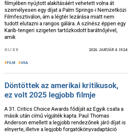
filmjében nyújtott alakításáért vehetett volna át
személyesen egy díjat a Palm Springs-i Nemzetközi
Filmfesztiválon, ám a légtér lezárása miatt nem
tudott elutazni a rangos gálára. A színész éppen egy
Karib-tengeri szigeten tartózkodott barátnőjével,
amik
BLIKK
2026. JANUÁR 4. 19:24
FILM
USA
Döntöttek az amerikai kritikusok,
ez volt 2025 legjobb filmje
A 31. Critics Choice Awards fődíját az Egyik csata a
másik után című vígjáték kapta. Paul Thomas
Anderson emellett a legjobb rendezőnek járó díjat is
elnyerte, illetve a legjobb forgatókönyvadaptáció