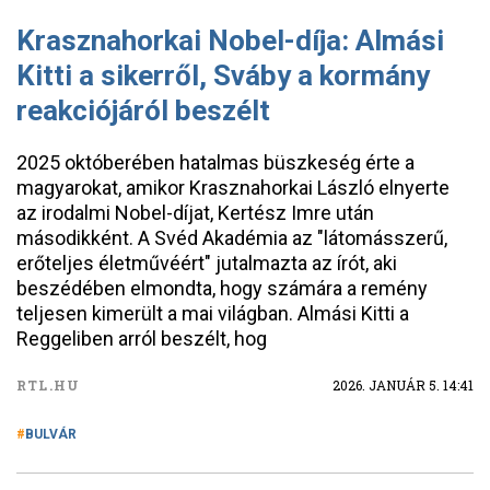
Krasznahorkai Nobel-díja: Almási
Kitti a sikerről, Sváby a kormány
reakciójáról beszélt
2025 októberében hatalmas büszkeség érte a
magyarokat, amikor Krasznahorkai László elnyerte
az irodalmi Nobel-díjat, Kertész Imre után
másodikként. A Svéd Akadémia az "látomásszerű,
erőteljes életművéért" jutalmazta az írót, aki
beszédében elmondta, hogy számára a remény
teljesen kimerült a mai világban. Almási Kitti a
Reggeliben arról beszélt, hog
RTL.HU
2026. JANUÁR 5. 14:41
BULVÁR