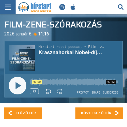
KERESÉS
FILM-ZENE-SZÓRAKOZÁS
KEZDŐLAP
2026. január 6.
◆
11:16
FRISS HÍREK
TECH HÍREK
FILM-ZENE-SZÓRAKOZÁS
PLAYLIST
MI AZ A ROBOT PODCAST?