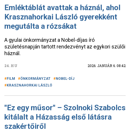
Emléktáblát avattak a háznál, ahol
Krasznahorkai László gyerekként
megutálta a rózsákat
A gyulai önkormányzat a Nobel-díjas író
születésnapján tartott rendezvényt az egykori szülői
háznál.
24.HU
2026. JANUÁR 6. 08:42
FILM
ÖNKORMÁNYZAT
NOBEL-DÍJ
KRASZNAHORKAI LÁSZLÓ
"Ez egy műsor" – Szolnoki Szabolcs
kitálalt a Házasság első látásra
szakértőiről