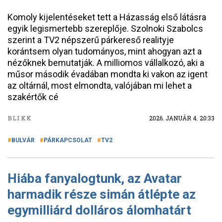
Komoly kijelentéseket tett a Házasság első látásra
egyik legismertebb szereplője. Szolnoki Szabolcs
szerint a TV2 népszerű párkereső realityje
korántsem olyan tudományos, mint ahogyan azt a
nézőknek bemutatják. A milliomos vállalkozó, aki a
műsor második évadában mondta ki vakon az igent
az oltárnál, most elmondta, valójában mi lehet a
szakértők cé
BLIKK
2026. JANUÁR 4. 20:33
BULVÁR
PÁRKAPCSOLAT
TV2
Hiába fanyalogtunk, az Avatar
harmadik része simán átlépte az
egymilliárd dolláros álomhatárt