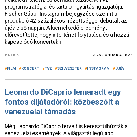
programstratégiai és tartalomgyártási igazgatója,
Fischer Gábor Instagram-bejegyzése szerint a
produkció 42 százalékos nézettséggel debütált az
újév első napján. A kiemelkedő eredményt
előrevetítette, hogy a történet folytatása és a hozzá
kapcsolódó koncertek i
BLIKK
2026. JANUÁR 4. 18:27
FILM
KONCERT
TV2
SZILVESZTER
INSTAGRAM
ÚJÉV
Leonardo DiCaprio lemaradt egy
fontos díjátadóról: közbeszólt a
venezuelai támadás
Még Leonardo DiCaprio terveit is keresztülhúzták a
venezuelai események. A világsztár legújabb