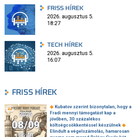
FRISS HÍREK
2026. augusztus 5.
18:27
TECH HÍREK
2026. augusztus 5.
16:07
FRISS HÍREK
◆
Kubatov szerint bizonytalan, hogy a
Fradi mennyi támogatást kap a
2026
jövőben, 30 százalékos
08/09
◆
költségcsökkentéssel készülnek
Elindult a végelszámolás, hamarosan
06:40