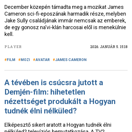
December közepén támadta meg a mozikat James
Cameron sci-fi-eposzának harmadik része, melyben
Jake Sully családjának immár nemcsak az emberek,
de egy gonosz na'vi-klán harcosai elől is menekülnie
kell.
PLAYER
2026. JANUÁR 5. 15:18
FILM
MOZI
AVATAR
JAMES CAMERON
A tévében is csúcsra jutott a
Demjén-film: hihetetlen
nézettséget produkált a Hogyan
tudnék élni nélküled?
Elképesztő sikert aratott a Hogyan tudnék élni
nélküled? televíziós bemutatkozása. A TV2