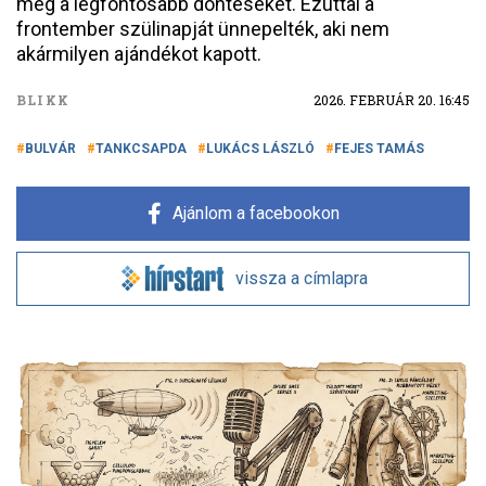
meg a legfontosabb döntéseket. Ezúttal a
frontember szülinapját ünnepelték, aki nem
akármilyen ajándékot kapott.
BLIKK
2026. FEBRUÁR 20. 16:45
BULVÁR
TANKCSAPDA
LUKÁCS LÁSZLÓ
FEJES TAMÁS
Ajánlom a facebookon
vissza a címlapra