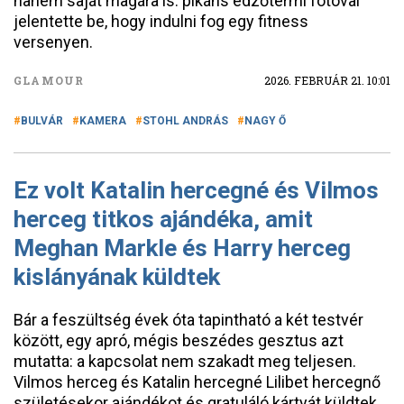
hanem saját magára is: pikáns edzőtermi fotóval
jelentette be, hogy indulni fog egy fitness
versenyen.
GLAMOUR
2026. FEBRUÁR 21. 10:01
BULVÁR
KAMERA
STOHL ANDRÁS
NAGY Ő
Ez volt Katalin hercegné és Vilmos
herceg titkos ajándéka, amit
Meghan Markle és Harry herceg
kislányának küldtek
Bár a feszültség évek óta tapintható a két testvér
között, egy apró, mégis beszédes gesztus azt
mutatta: a kapcsolat nem szakadt meg teljesen.
Vilmos herceg és Katalin hercegné Lilibet hercegnő
születésekor ajándékot és gratuláló kártyát küldtek