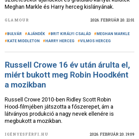
Meghan Markle és Harry herceg kislányának.
GLAMOUR
2026. FEBRUÁR 20. 21:01
BULVÁR
AJÁNDÉK
BRIT KIRÁLYI CSALÁD
MEGHAN MARKLE
KATE MIDDLETON
HARRY HERCEG
VILMOS HERCEG
Russell Crowe 16 év után árulta el,
miért bukott meg Robin Hoodként
a mozikban
Russell Crowe 2010-ben Ridley Scott Robin
Hood‑filmjében játszotta a főszerepet, ám a
látványos produkció a nagy nevek ellenére is
megbukott a mozikban.
IGÉNYESFÉRFI.HU
2026. FEBRUÁR 20. 19:09