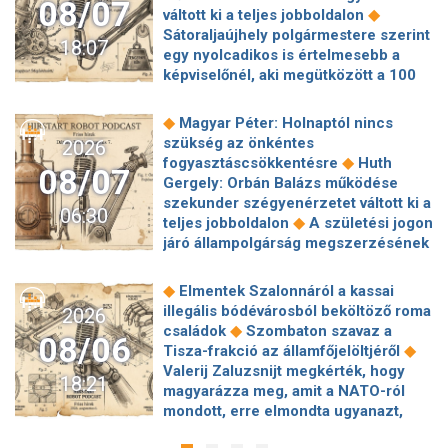
08/07
◆
váltott ki a teljes jobboldalon
Sátoraljaújhely polgármestere szerint
18:07
egy nyolcadikos is értelmesebb a
képviselőnél, aki megütközött a 100
◆
milliós parkolón
Az amerikai
hírszerzés szerint Putyin pár éven
◆
Magyar Péter: Holnaptól nincs
belül megtámadhat egy NATO-
szükség az önkéntes
2026
◆
tagállamot
Vitézy Dávid
◆
fogyasztáscsökkentésre
Huth
08/07
elmagyarázta, miért Mészárosék
Gergely: Orbán Balázs működése
cége nyerte a közbeszerzést
szekunder szégyenérzetet váltott ki a
06:30
◆
sínhegesztésre
Nagy cégek
◆
teljes jobboldalon
A születési jogon
segítségét kéri Szolnok
járó állampolgárság megszerzésének
polgármestere a 400 kirúgott
korlátozásáról írt alá rendeletet
◆
kerékpárgyári munkás miatt
Nagy a
◆
Donald Trump
„Kevésen múlt a
◆
Elmentek Szalonnáról a kassai
mozgolódás a Legfőbb Ügyészségen,
katasztrófa” – szintet léphetett az
illegális bódévárosból beköltöző roma
2026
◆
többen kerülnek új pozícióba
Tarr
◆
orosz hibrid hadviselés
Bod Péter
◆
családok
Szombaton szavaz a
Zoltán: Zajlik a közmédia átvilágítása
08/06
Ákos: Vagyonkezelés közérdekből: mi
◆
Tisza-frakció az államfőjelöltjéről
◆
Gajdos László szerint butaság,
◆
jön a kekvák után?
Térképen, ahogy
Valerij Zaluzsnijt megkérték, hogy
hogy a Mol volt jogászára bízták a
18:21
hajnalban elérte Magyarország
magyarázza meg, amit a NATO-ról
◆
MOHU-koncesszió felülvizsgálatát
◆
határát a hidegfront
A forintot is
mondott, erre elmondta ugyanazt,
Milliós büntetés egy ismert magyar
◆
megütheti az aszály
Szombaton
◆
csak még erősebben
800 millióért
◆
fodrászcégnek
Várj szombatig a
szavaz a Tisza-frakció az