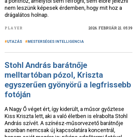
a ponthoz, amelytől sem felfogni, sem előre jelezni
nem leszünk képesek érdemben, hogy mit hoz a
drágalátos holnap.
PLAYER
2026. FEBRUÁR 21. 05:39
UTAZÁS
MESTERSÉGES INTELLIGENCIA
Stohl András barátnője
melltartóban pózol, Kriszta
egyszerűen gyönyörű a legfrissebb
fotóján
A Nagy Ő véget ért, így kiderült, a műsor győztese
Kiss Kriszta lett, aki a való életben is elrabolta Stohl
András szívét. A színész-műsorvezető barátnője
azonban nemcsak új kapcsolatára koncentrál,