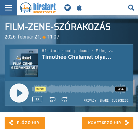
KERESÉS
FILM-ZENE-SZÓRAKOZÁS
KEZDŐLAP
2026. február 21.
◆
11:07
FRISS HÍREK
TECH HÍREK
FILM-ZENE-SZÓRAKOZÁS
PLAYLIST
MI AZ A ROBOT PODCAST?