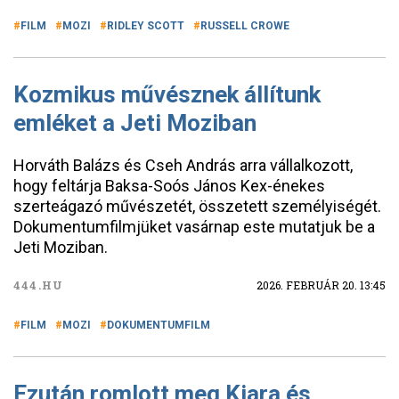
FILM
MOZI
RIDLEY SCOTT
RUSSELL CROWE
Kozmikus művésznek állítunk
emléket a Jeti Moziban
Horváth Balázs és Cseh András arra vállalkozott,
hogy feltárja Baksa-Soós János Kex-énekes
szerteágazó művészetét, összetett személyiségét.
Dokumentumfilmjüket vasárnap este mutatjuk be a
Jeti Moziban.
444.HU
2026. FEBRUÁR 20. 13:45
FILM
MOZI
DOKUMENTUMFILM
Ezután romlott meg Kiara és