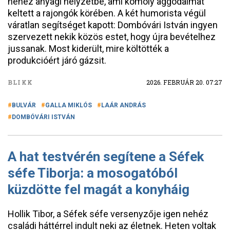
nehéz anyagi helyzetbe, ami komoly aggodalmat
keltett a rajongók körében. A két humorista végül
váratlan segítséget kapott: Dombóvári István ingyen
szervezett nekik közös estet, hogy újra bevételhez
jussanak. Most kiderült, mire költötték a
produkcióért járó gázsit.
BLIKK
2026. FEBRUÁR 20. 07:27
BULVÁR
GALLA MIKLÓS
LAÁR ANDRÁS
DOMBÓVÁRI ISTVÁN
A hat testvérén segítene a Séfek
séfe Tiborja: a mosogatóból
küzdötte fel magát a konyháig
Hollik Tibor, a Séfek séfe versenyzője igen nehéz
családi háttérrel indult neki az életnek. Heten voltak