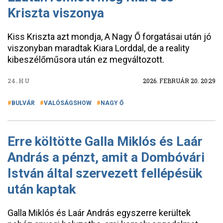
Kriszta viszonya
Kiss Kriszta azt mondja, A Nagy Ő forgatásai után jó
viszonyban maradtak Kiara Lorddal, de a reality
kibeszélőműsora után ez megváltozott.
24.HU
2026. FEBRUÁR 20. 20:29
BULVÁR
VALÓSÁGSHOW
NAGY Ő
Erre költötte Galla Miklós és Laár
András a pénzt, amit a Dombóvári
István által szervezett fellépésük
után kaptak
Galla Miklós és Laár András egyszerre kerültek