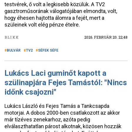
testvérek, ő volt a legkisebb közülük. A TV2
gasztroműsorának válogatójában elmondta, volt,
hogy éhesen hajtotta álomra a fejét, mert a
szüleinek volt elég pénze ételre.
BLIKK
2026. FEBRUÁR 20. 22:48
BULVÁR
TV2
SÉFEK SÉFE
Lukács Laci guminőt kapott a
szülinapjára Fejes Tamástól: "Nincs
időnk csajozni"
Lukács László és Fejes Tamás a Tankcsapda
motorjai. A dobos 2000-ben csatlakozott az akkor
már tízéves zenekarhoz, azóta pedig
elválaszthatatlan párost alkotnak, közösen hozzák