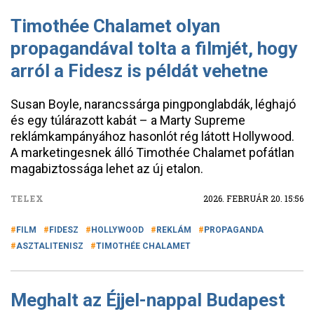
Timothée Chalamet olyan
propagandával tolta a filmjét, hogy
arról a Fidesz is példát vehetne
Susan Boyle, narancssárga pingponglabdák, léghajó
és egy túlárazott kabát – a Marty Supreme
reklámkampányához hasonlót rég látott Hollywood.
A marketingesnek álló Timothée Chalamet pofátlan
magabiztossága lehet az új etalon.
TELEX
2026. FEBRUÁR 20. 15:56
FILM
FIDESZ
HOLLYWOOD
REKLÁM
PROPAGANDA
ASZTALITENISZ
TIMOTHÉE CHALAMET
Meghalt az Éjjel-nappal Budapest