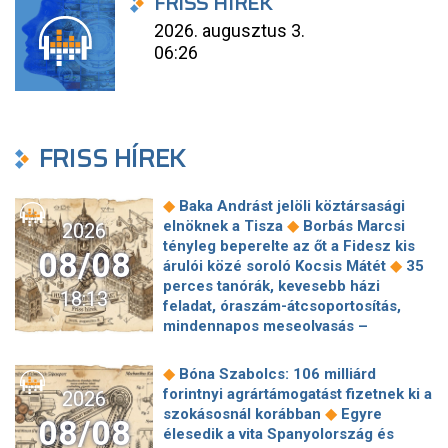
FRISS HÍREK
2026. augusztus 3.
06:26
FRISS HÍREK
◆
Baka Andrást jelöli köztársasági
◆
elnöknek a Tisza
Borbás Marcsi
2026
tényleg beperelte az őt a Fidesz kis
08/08
◆
árulói közé soroló Kocsis Mátét
35
perces tanórák, kevesebb házi
18:13
feladat, óraszám-átcsoportosítás,
mindennapos meseolvasás –
elkészült a minisztérium alsó
◆
tagozatos javaslatcsomagja
◆
Bóna Szabolcs: 106 milliárd
Lemond és az egyetemről is távozik
forintnyi agrártámogatást fizetnek ki a
2026
az Ádám Zoltánt kirúgó corvinusos
◆
szokásosnál korábban
Egyre
08/08
◆
rektorhelyettes
élesedik a vita Spanyolország és
Katasztrófavédelem: Ez már nekünk is