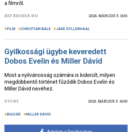
a filmről.
REFRESHER.HU
2026. MÁRCIUS 5. 16:01
FILM
CHRISTIAN BALE
JAKE GYLLENHAAL
Gyilkossági ügybe keveredett
Dobos Evelin és Miller Dávid
Most a nyilvánosság számára is kiderült, milyen
megdöbbentő történet fűződik Dobos Evelin és
Miller Dávid nevéhez.
STORY
2026. MÁRCIUS 5. 16:00
BULVÁR
MILLER DÁVID
Ajánlom a facebookon