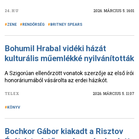
24.HU
2026. MÁRCIUS 5. 16:01
ZENE
RENDŐRSÉG
BRITNEY SPEARS
Bohumil Hrabal vidéki házát
kulturális műemlékké nyilvánították
A Szigorúan ellenőrzött vonatok szerzője az első írói
honoráriumából vásárolta az erdei házikót.
TELEX
2026. MÁRCIUS 5. 11:07
KÖNYV
Bochkor Gábor kiakadt a Risztov