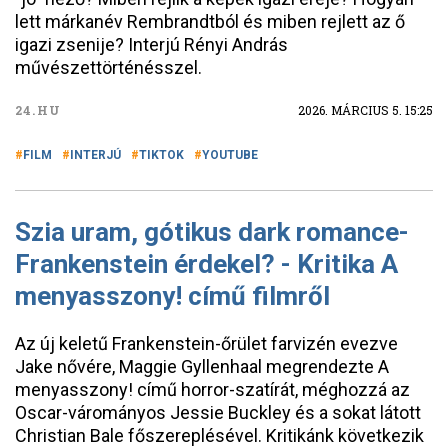
lett márkanév Rembrandtból és miben rejlett az ő
igazi zsenije? Interjú Rényi András
művészettörténésszel.
24.HU
2026. MÁRCIUS 5. 15:25
FILM
INTERJÚ
TIKTOK
YOUTUBE
Szia uram, gótikus dark romance-
Frankenstein érdekel? - Kritika A
menyasszony! című filmről
Az új keletű Frankenstein-őrület farvizén evezve
Jake nővére, Maggie Gyllenhaal megrendezte A
menyasszony! című horror-szatírát, méghozzá az
Oscar-várományos Jessie Buckley és a sokat látott
Christian Bale főszereplésével. Kritikánk következik