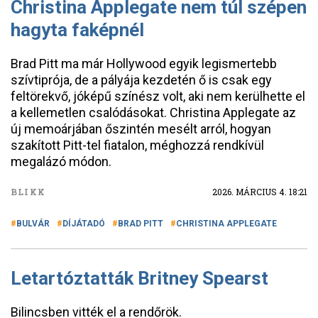
Christina Applegate nem túl szépen
hagyta faképnél
Brad Pitt ma már Hollywood egyik legismertebb
szívtiprója, de a pályája kezdetén ő is csak egy
feltörekvő, jóképű színész volt, aki nem kerülhette el
a kellemetlen csalódásokat. Christina Applegate az
új memoárjában őszintén mesélt arról, hogyan
szakított Pitt-tel fiatalon, méghozzá rendkívül
megalázó módon.
BLIKK
2026. MÁRCIUS 4. 18:21
BULVÁR
DÍJÁTADÓ
BRAD PITT
CHRISTINA APPLEGATE
Letartóztatták Britney Spearst
Bilincsben vitték el a rendőrök.