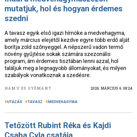
mutatjuk, hol és hogyan érdemes
szedni
A tavasz egyik első igazi hírnöke a medvehagyma,
amely március elejétől kezdve egyre több erdő alját
borítja zöld szőnyeggel. A népszerű vadon termő
növény gyűjtése sokak számára szezonális
program, ám érdemes tisztában lenni azzal, hol
találjuk meg a legnagyobb állományokat, és milyen
szabályok vonatkoznak a szedésre.
HAMU ÉS GYÉMÁNT
2026. MÁRCIUS 6. 08:24
UTAZÁS
TAVASZ
MEDVEHAGYMA
Tetőzött Rubint Réka és Kajdi
Csaba Cyla csatája