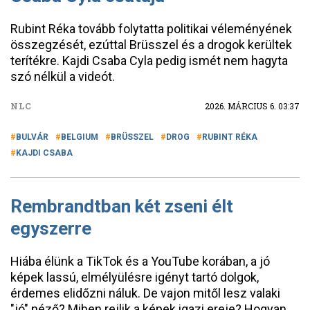
Rubint Réka tovább folytatta politikai véleményének
összegzését, ezúttal Brüsszel és a drogok kerültek
terítékre. Kajdi Csaba Cyla pedig ismét nem hagyta
szó nélkül a videót.
NLC
2026. MÁRCIUS 6. 03:37
BULVÁR
BELGIUM
BRÜSSZEL
DROG
RUBINT RÉKA
KAJDI CSABA
Rembrandtban két zseni élt
egyszerre
Hiába élünk a TikTok és a YouTube korában, a jó
képek lassú, elmélyülésre igényt tartó dolgok,
érdemes elidőzni náluk. De vajon mitől lesz valaki
"jó" néző? Miben rejlik a képek igazi ereje? Hogyan