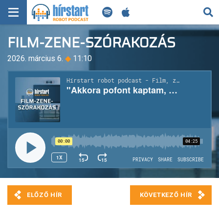
KERESÉS
FILM-ZENE-SZÓRAKOZÁS
KEZDŐLAP
2026. március 6.
◆
11:10
FRISS HÍREK
TECH HÍREK
FILM-ZENE-SZÓRAKOZÁS
PLAYLIST
MI AZ A ROBOT PODCAST?