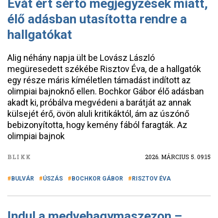
Évát ért sértő megjegyzések miatt,
élő adásban utasította rendre a
hallgatókat
Alig néhány napja ült be Lovász László
megüresedett székébe Risztov Éva, de a hallgatók
egy része máris kíméletlen támadást indított az
olimpiai bajnoknő ellen. Bochkor Gábor élő adásban
akadt ki, próbálva megvédeni a barátját az annak
külsejét érő, övön aluli kritikáktól, ám az úszónő
bebizonyította, hogy kemény fából faragták. Az
olimpiai bajnok
BLIKK
2026. MÁRCIUS 5. 09:15
BULVÁR
ÚSZÁS
BOCHKOR GÁBOR
RISZTOV ÉVA
Indul a medvehagymaszezon –