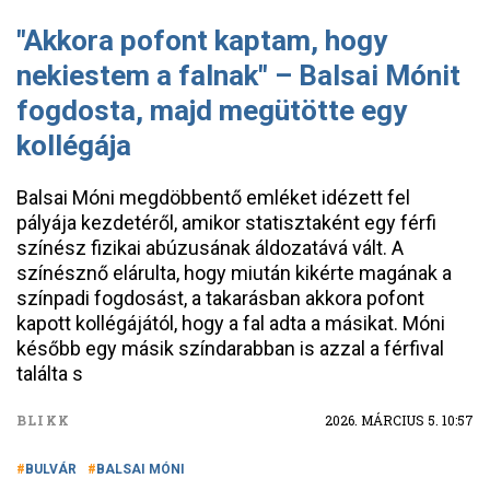
"Akkora pofont kaptam, hogy
nekiestem a falnak" – Balsai Mónit
fogdosta, majd megütötte egy
kollégája
Balsai Móni megdöbbentő emléket idézett fel
pályája kezdetéről, amikor statisztaként egy férfi
színész fizikai abúzusának áldozatává vált. A
színésznő elárulta, hogy miután kikérte magának a
színpadi fogdosást, a takarásban akkora pofont
kapott kollégájától, hogy a fal adta a másikat. Móni
később egy másik színdarabban is azzal a férfival
találta s
BLIKK
2026. MÁRCIUS 5. 10:57
BULVÁR
BALSAI MÓNI