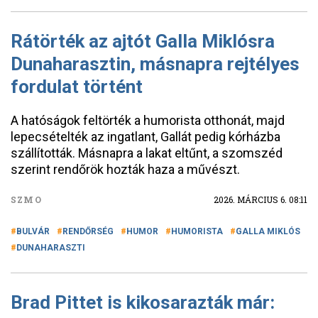
Rátörték az ajtót Galla Miklósra
Dunaharasztin, másnapra rejtélyes
fordulat történt
A hatóságok feltörték a humorista otthonát, majd
lepecsételték az ingatlant, Gallát pedig kórházba
szállították. Másnapra a lakat eltűnt, a szomszéd
szerint rendőrök hozták haza a művészt.
SZMO
2026. MÁRCIUS 6. 08:11
BULVÁR
RENDŐRSÉG
HUMOR
HUMORISTA
GALLA MIKLÓS
DUNAHARASZTI
Brad Pittet is kikosarazták már: