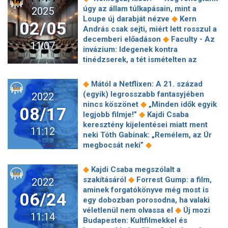
útmutató fehérnemű vásárláshoz –
◆
hazai fesztiválok?
Channing Tatum
úgy az állam túlkapásain, mint a
2025
◆
Így válassz melltartót a párodnak
egy játékboltban rejtőzködő szökött
◆
Loupe új darabját nézve
Kern
Őszinte magyar film egy anya
02/05
betörőt alakít a Roofman első
András csak sejti, miért lett rosszul a
elvesztéséről
◆
előzetesében
Ariana Grande: "A
◆
decemberi előadáson
Faculty - Az
11:07
zene mentette meg az életem" –
invázium: Idegenek kontra
Harminckét évesen nagy traumákon
tinédzserek, a tét ismételten az
◆
van túl
A Dűne rendezője kapja az
◆
emberiség fennmaradása
7
új James Bond-filmet, ő lesz az
alkalom, amikor egy sorozat utolsó
◆
Mától a Netflixen: A 21. század
◆
executive producer is
Ötméteres
évada annyira rossz lett, hogy a
(egyik) legrosszabb fantasyjében
2022
robot táncol az artistákkal a
◆
rajongók teljesen kiábrándultak
◆
nincs köszönet
„Minden idők egyik
levegőben a Millenárison a Recirquel
08/17
◆
Február 5-én történt
Helyszíni
◆
legjobb filmje!”
Kajdi Csaba
◆
előadásán
Így reagált Kajdi Csaba
◆
közvetítéssel érkezik a Super Bowl
keresztény kijelentései miatt ment
anyukája, amikor a fia coming outolt
11:12
Az egyik legjobb Mission: Impossible-
neki Tóth Gabinak: „Remélem, az Úr
mozi is ott van a hét legfontosabb
◆
megbocsát neki”
◆
streamingpremierjei között
Bejött a
Gyomorfekélyesen komoly a magyar
Futni mentem, mindenki Herendi
◆
irodalom
Gubik Ági és Kiss Mari
◆
Kajdi Csaba megszólalt a
◆
Gáborral akar dolgozni
Ingyen
◆
olvas fel a Létminimumból
◆
szakításáról
Forrest Gump: a film,
2022
elolvasható magyarul a Powerless –
Jankovics Marcell születésnapján
aminek forgatókönyve még most is
◆
Hatalom nélkül előzménye!
06/24
◆
érkezik a Toldi mozifilm
Elhunyt
egy dobozban porosodna, ha valaki
Tévénézettség: egy dologra már
Wolfgang Petersen, a Trója rendezője
◆
véletlenül nem olvassa el
Új mozi
◆
biztos jó volt a TV2-nek A Kiképzés
11:14
◆
Geszti Péter a Szia, Életemről:
Budapesten: Kultfilmekkel és
Bulimiával küzdött a Házasság első
Olyan világról szól, amiben