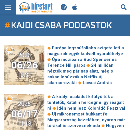
KERESÉS
#
KAJDI CSABA PODCASTOK
KEZDŐLAP
FRISS HÍREK
◆
Európa legzsúfoltabb szigete lett a
TECH HÍREK
magyarok egyik kedvelt nyaralóhelye
2026
◆
Újra moziban a Bud Spencer és
06/26
◆
Terence Hill páros
24 millióan
FILM-ZENE-SZÓRAKOZÁS
nézték meg pár nap alatt, mégis
10:31
sokan lehúzzák a Netflix új
PLAYLIST
◆
sikersorozatát
Lovasi András
vándordíjat csinált a Kossuth-díjából
◆
T. Danny siófoki koncertjén debütál
MI AZ A ROBOT PODCAST?
◆
A királyi családot kifütyülték a
◆
Dobó Kata új filmjének trailere
tüntetők, Katalin hercegné így reagált
2026
Magyarország első tisztán fa
◆
rá
Idén nem lesz Kolorádó Fesztivál
06/17
◆
középületét átadták Sopronban
◆
Új mikronemzet bukkant fel
Csillagjegyek, akik
Magyarország közelében, nyáron már
11:18
◆
megkönnyebbülnek júliusban
◆
túrákat is szerveznek oda
Negyven
Eladta Kóbor János özvegye a