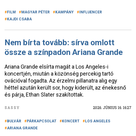
FILM
MAGYAR PÉTER
KAMPÁNY
INFLUENCER
KAJDI CSABA
Nem bírta tovább: sírva omlott
össze a színpadon Ariana Grande
Ariana Grande elsírta magát a Los Angeles-i
koncertjén, miután a közönség percekig tartó
ovációval fogadta. Az érzelmi pillanatra alig egy
héttel azután került sor, hogy kiderült, az énekesnő
és párja, Ethan Slater szakítottak.
SASSY
2026. JÚNIUS 16. 16:27
BULVÁR
PÁRKAPCSOLAT
KONCERT
LOS ANGELES
ARIANA GRANDE