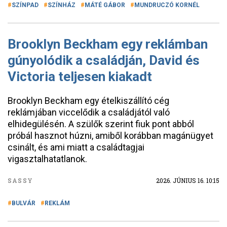
SZÍNPAD
SZÍNHÁZ
MÁTÉ GÁBOR
MUNDRUCZÓ KORNÉL
Brooklyn Beckham egy reklámban
gúnyolódik a családján, David és
Victoria teljesen kiakadt
Brooklyn Beckham egy ételkiszállító cég
reklámjában viccelődik a családjától való
elhidegülésén. A szülők szerint fiuk pont abból
próbál hasznot húzni, amiből korábban magánügyet
csinált, és ami miatt a családtagjai
vigasztalhatatlanok.
SASSY
2026. JÚNIUS 16. 10:15
BULVÁR
REKLÁM