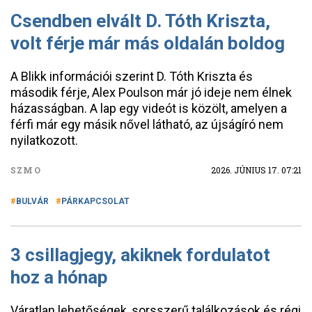
Csendben elvált D. Tóth Kriszta,
volt férje már más oldalán boldog
A Blikk információi szerint D. Tóth Kriszta és
második férje, Alex Poulson már jó ideje nem élnek
házasságban. A lap egy videót is közölt, amelyen a
férfi már egy másik nővel látható, az újságíró nem
nyilatkozott.
SZMO
2026. JÚNIUS 17. 07:21
BULVÁR
PÁRKAPCSOLAT
3 csillagjegy, akiknek fordulatot
hoz a hónap
Váratlan lehetőségek, sorsszerű találkozások és régi