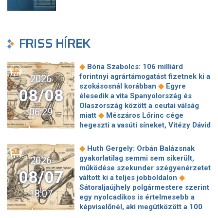
FRISS HÍREK
◆
Bóna Szabolcs: 106 milliárd
forintnyi agrártámogatást fizetnek ki a
2026
◆
szokásosnál korábban
Egyre
08/08
élesedik a vita Spanyolország és
Olaszország között a ceutai válság
06:29
◆
miatt
Mészáros Lőrinc cége
hegeszti a vasúti síneket, Vitézy Dávid
◆
elmagyarázta, miért
Jogi lépéseket
tesz a Bosnyák téri irodakomplexum
◆
Huth Gergely: Orbán Balázsnak
beruházója, ha az állam felmondja a
gyakorlatilag semmi sem sikerült,
2026
◆
szerződésüket
Megérkezett
működése szekunder szégyenérzetet
08/07
Magyar Péter bejelentése: így költik
◆
váltott ki a teljes jobboldalon
el a 6 ezer milliárd forintnyi uniós
Sátoraljaújhely polgármestere szerint
18:07
◆
pénzt
Megbénult az ivóvíztárolók
egy nyolcadikos is értelmesebb a
töltése Ózdon – de máshol is komoly
képviselőnél, aki megütközött a 100
◆
nehézségek adódtak
Sűrített
◆
milliós parkolón
Az amerikai