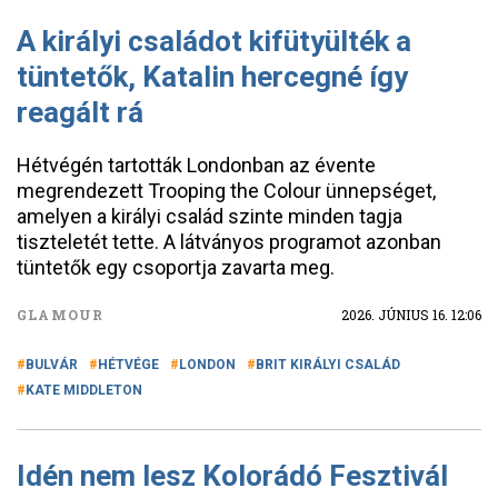
A királyi családot kifütyülték a
tüntetők, Katalin hercegné így
reagált rá
Hétvégén tartották Londonban az évente
megrendezett Trooping the Colour ünnepséget,
amelyen a királyi család szinte minden tagja
tiszteletét tette. A látványos programot azonban
tüntetők egy csoportja zavarta meg.
GLAMOUR
2026. JÚNIUS 16. 12:06
BULVÁR
HÉTVÉGE
LONDON
BRIT KIRÁLYI CSALÁD
KATE MIDDLETON
Idén nem lesz Kolorádó Fesztivál