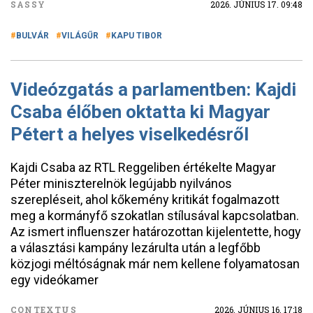
SASSY
2026. JÚNIUS 17. 09:48
BULVÁR
VILÁGŰR
KAPU TIBOR
Videózgatás a parlamentben: Kajdi
Csaba élőben oktatta ki Magyar
Pétert a helyes viselkedésről
Kajdi Csaba az RTL Reggeliben értékelte Magyar
Péter miniszterelnök legújabb nyilvános
szerepléseit, ahol kőkemény kritikát fogalmazott
meg a kormányfő szokatlan stílusával kapcsolatban.
Az ismert influenszer határozottan kijelentette, hogy
a választási kampány lezárulta után a legfőbb
közjogi méltóságnak már nem kellene folyamatosan
egy videókamer
CONTEXTUS
2026. JÚNIUS 16. 17:18