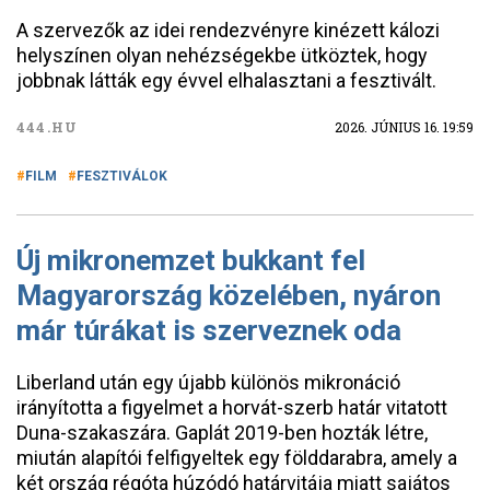
A szervezők az idei rendezvényre kinézett kálozi
helyszínen olyan nehézségekbe ütköztek, hogy
jobbnak látták egy évvel elhalasztani a fesztivált.
444.HU
2026. JÚNIUS 16. 19:59
FILM
FESZTIVÁLOK
Új mikronemzet bukkant fel
Magyarország közelében, nyáron
már túrákat is szerveznek oda
Liberland után egy újabb különös mikronáció
irányította a figyelmet a horvát-szerb határ vitatott
Duna-szakaszára. Gaplát 2019-ben hozták létre,
miután alapítói felfigyeltek egy földdarabra, amely a
két ország régóta húzódó határvitája miatt sajátos