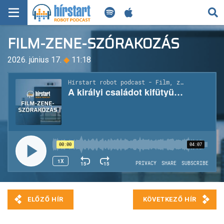
KERESÉS
FILM-ZENE-SZÓRAKOZÁS
KEZDŐLAP
2026. június 17.
◆
11:18
FRISS HÍREK
TECH HÍREK
FILM-ZENE-SZÓRAKOZÁS
PLAYLIST
MI AZ A ROBOT PODCAST?