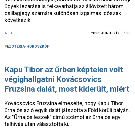
ügyek lezárása is felkavarhatja az állóvizet: három
csillagjegy számára különösen izgalmas időszak
következik.
NLC
2026. JÚNIUS 17. 05:33
EZOTÉRIA-HOROSZKÓP
Kapu Tibor az űrben képtelen volt
végighallgatni Kovácsovics
Fruzsina dalát, most kiderült, miért
Kovácsovics Fruzsina elmesélte, hogy Kapu Tibor
űrhajós az ő egyik dalát játszotta a Föld körüli pályán.
Az "Űrhajós leszek" című számot az űrhajós egy
felhívás után választotta ki.