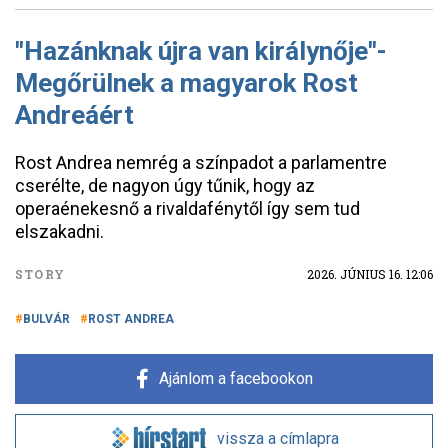
"Hazánknak újra van királynője"-
Megőrülnek a magyarok Rost
Andreáért
Rost Andrea nemrég a színpadot a parlamentre
cserélte, de nagyon úgy tűnik, hogy az
operaénekesnő a rivaldafénytől így sem tud
elszakadni.
STORY
2026. JÚNIUS 16. 12:06
BULVÁR
ROST ANDREA
Ajánlom a facebookon
vissza a címlapra