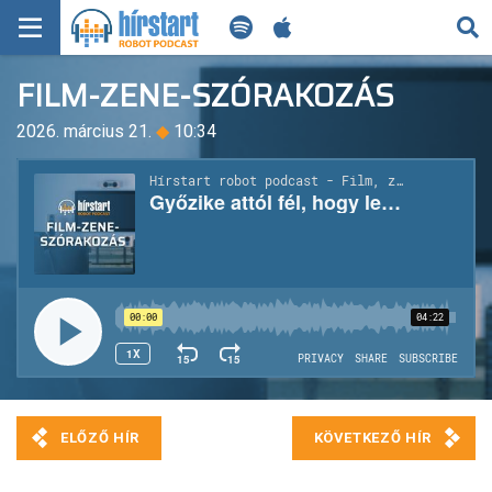
KERESÉS
FILM-ZENE-SZÓRAKOZÁS
KEZDŐLAP
2026. március 21.
◆
10:34
FRISS HÍREK
TECH HÍREK
FILM-ZENE-SZÓRAKOZÁS
PLAYLIST
MI AZ A ROBOT PODCAST?