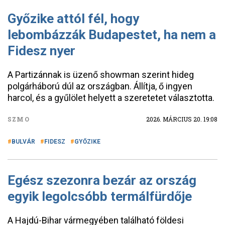
Győzike attól fél, hogy
lebombázzák Budapestet, ha nem a
Fidesz nyer
A Partizánnak is üzenő showman szerint hideg
polgárháború dúl az országban. Állítja, ő ingyen
harcol, és a gyűlölet helyett a szeretetet választotta.
SZMO
2026. MÁRCIUS 20. 19:08
BULVÁR
FIDESZ
GYŐZIKE
Egész szezonra bezár az ország
egyik legolcsóbb termálfürdője
A Hajdú-Bihar vármegyében található földesi