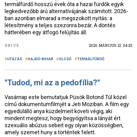
termálfürdő hosszú évek óta a hazai fürdők egyik
legkedvezőbb árú alternatívájának számított. 2026-
ban azonban elmarad a megszokott nyitás: a
létesítmény a teljes szezonra bezár. A döntés
hátterében egy átfogó felújítás áll.
DRIVE
2026. MÁRCIUS 21. 04:25
UTAZÁS
HAJDÚ-BIHAR
OLCSÓ
TERMÁLFÜRDŐ
"Tudod, mi az a pedofília?"
Vasárnap este bemutatjuk Püsök Botond Túl közel
című dokumentumfilmjét a Jeti Moziban. A film egy
egyedülálló anya küzdelmeit követi végig, aki
mindent megtesz, hogy begyógyítsa a lányát ért
szexuális abúzus sebeit egy olyan közösségben,
amely szemet huny a történtek felett.