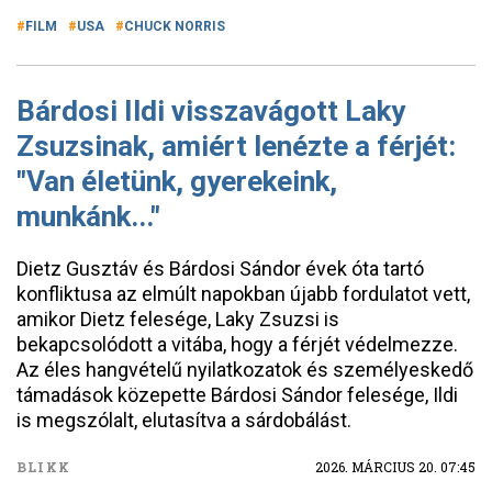
FILM
USA
CHUCK NORRIS
Bárdosi Ildi visszavágott Laky
Zsuzsinak, amiért lenézte a férjét:
"Van életünk, gyerekeink,
munkánk..."
Dietz Gusztáv és Bárdosi Sándor évek óta tartó
konfliktusa az elmúlt napokban újabb fordulatot vett,
amikor Dietz felesége, Laky Zsuzsi is
bekapcsolódott a vitába, hogy a férjét védelmezze.
Az éles hangvételű nyilatkozatok és személyeskedő
támadások közepette Bárdosi Sándor felesége, Ildi
is megszólalt, elutasítva a sárdobálást.
BLIKK
2026. MÁRCIUS 20. 07:45