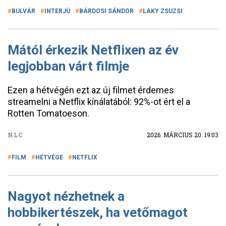
BULVÁR
INTERJÚ
BÁRDOSI SÁNDOR
LAKY ZSUZSI
Mától érkezik Netflixen az év
legjobban várt filmje
Ezen a hétvégén ezt az új filmet érdemes
streamelni a Netflix kínálatából: 92%-ot ért el a
Rotten Tomatoeson.
NLC
2026. MÁRCIUS 20. 19:03
FILM
HÉTVÉGE
NETFLIX
Nagyot nézhetnek a
hobbikertészek, ha vetőmagot