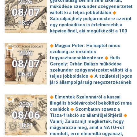
gyakorlatilag semmi sem sikerült,
2026
működése szekunder szégyenérzetet
08/07
◆
váltott ki a teljes jobboldalon
Sátoraljaújhely polgármestere szerint
18:07
egy nyolcadikos is értelmesebb a
képviselőnél, aki megütközött a 100
◆
milliós parkolón
Az amerikai
hírszerzés szerint Putyin pár éven
◆
Magyar Péter: Holnaptól nincs
belül megtámadhat egy NATO-
szükség az önkéntes
2026
◆
tagállamot
Vitézy Dávid
◆
fogyasztáscsökkentésre
Huth
08/07
elmagyarázta, miért Mészárosék
Gergely: Orbán Balázs működése
cége nyerte a közbeszerzést
szekunder szégyenérzetet váltott ki a
06:30
◆
sínhegesztésre
Nagy cégek
◆
teljes jobboldalon
A születési jogon
segítségét kéri Szolnok
járó állampolgárság megszerzésének
polgármestere a 400 kirúgott
korlátozásáról írt alá rendeletet
◆
kerékpárgyári munkás miatt
Nagy a
◆
Donald Trump
„Kevésen múlt a
◆
Elmentek Szalonnáról a kassai
mozgolódás a Legfőbb Ügyészségen,
katasztrófa” – szintet léphetett az
illegális bódévárosból beköltöző roma
2026
◆
többen kerülnek új pozícióba
Tarr
◆
orosz hibrid hadviselés
Bod Péter
◆
családok
Szombaton szavaz a
Zoltán: Zajlik a közmédia átvilágítása
08/06
Ákos: Vagyonkezelés közérdekből: mi
◆
Tisza-frakció az államfőjelöltjéről
◆
Gajdos László szerint butaság,
◆
jön a kekvák után?
Térképen, ahogy
Valerij Zaluzsnijt megkérték, hogy
hogy a Mol volt jogászára bízták a
18:21
hajnalban elérte Magyarország
magyarázza meg, amit a NATO-ról
◆
MOHU-koncesszió felülvizsgálatát
◆
határát a hidegfront
A forintot is
mondott, erre elmondta ugyanazt,
Milliós büntetés egy ismert magyar