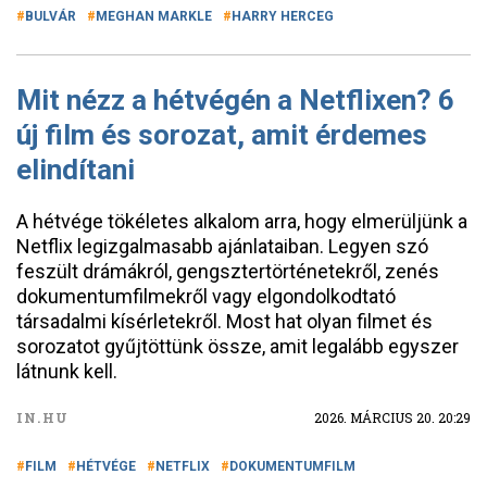
BULVÁR
MEGHAN MARKLE
HARRY HERCEG
Mit nézz a hétvégén a Netflixen? 6
új film és sorozat, amit érdemes
elindítani
A hétvége tökéletes alkalom arra, hogy elmerüljünk a
Netflix legizgalmasabb ajánlataiban. Legyen szó
feszült drámákról, gengsztertörténetekről, zenés
dokumentumfilmekről vagy elgondolkodtató
társadalmi kísérletekről. Most hat olyan filmet és
sorozatot gyűjtöttünk össze, amit legalább egyszer
látnunk kell.
IN.HU
2026. MÁRCIUS 20. 20:29
FILM
HÉTVÉGE
NETFLIX
DOKUMENTUMFILM