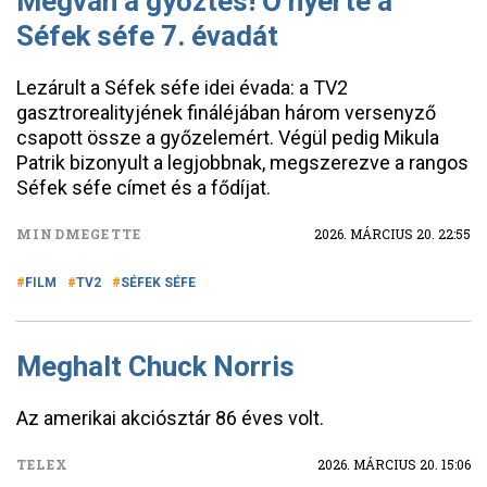
Megvan a győztes! Ő nyerte a
Séfek séfe 7. évadát
Lezárult a Séfek séfe idei évada: a TV2
gasztrorealityjének fináléjában három versenyző
csapott össze a győzelemért. Végül pedig Mikula
Patrik bizonyult a legjobbnak, megszerezve a rangos
Séfek séfe címet és a fődíjat.
MINDMEGETTE
2026. MÁRCIUS 20. 22:55
FILM
TV2
SÉFEK SÉFE
Meghalt Chuck Norris
Az amerikai akciósztár 86 éves volt.
TELEX
2026. MÁRCIUS 20. 15:06