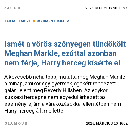
444.HU
2026. MÁRCIUS 20. 15:34
FILM
MOZI
DOKUMENTUMFILM
Ismét a vörös szőnyegen tündökölt
Meghan Markle, ezúttal azonban
nem férje, Harry herceg kísérte el
A kevesebb néha több, mutatta meg Meghan Markle
a minap, amikor egy gyermekjogokért rendezett
gálán jelent meg Beverly Hillsben. Az egykori
sussexi hercegné nem egyedül érkezett az
eseményre, ám a várakozásokkal ellentétben nem
Harry herceg állt mellette.
GLAMOUR
2026. MÁRCIUS 20. 16:02