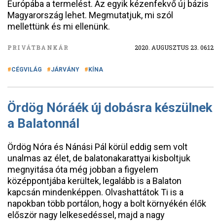
Európába a termelést. Az egyik kézenfekvő új bázis
Magyarország lehet. Megmutatjuk, mi szól
mellettünk és mi ellenünk.
PRIVÁTBANKÁR
2020. AUGUSZTUS 23. 06:12
CÉGVILÁG
JÁRVÁNY
KÍNA
Ördög Nóráék új dobásra készülnek
a Balatonnál
Ördög Nóra és Nánási Pál körül eddig sem volt
unalmas az élet, de balatonakarattyai kisboltjuk
megnyitása óta még jobban a figyelem
középpontjába kerültek, legalább is a Balaton
kapcsán mindenképpen. Olvashattátok Ti is a
napokban több portálon, hogy a bolt környékén élők
először nagy lelkesedéssel, majd a nagy