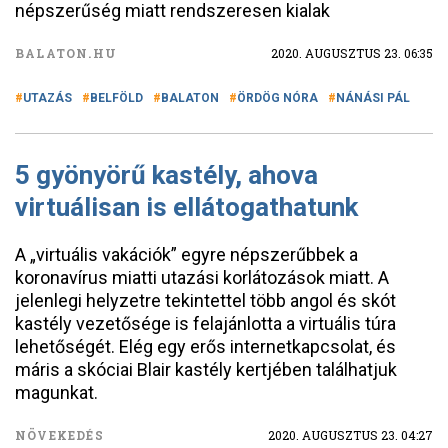
népszerűség miatt rendszeresen kialak
BALATON.HU
2020. AUGUSZTUS 23. 06:35
UTAZÁS
BELFÖLD
BALATON
ÖRDÖG NÓRA
NÁNÁSI PÁL
5 gyönyörű kastély, ahova
virtuálisan is ellátogathatunk
A „virtuális vakációk” egyre népszerűbbek a
koronavírus miatti utazási korlátozások miatt. A
jelenlegi helyzetre tekintettel több angol és skót
kastély vezetősége is felajánlotta a virtuális túra
lehetőségét. Elég egy erős internetkapcsolat, és
máris a skóciai Blair kastély kertjében találhatjuk
magunkat.
NÖVEKEDÉS
2020. AUGUSZTUS 23. 04:27