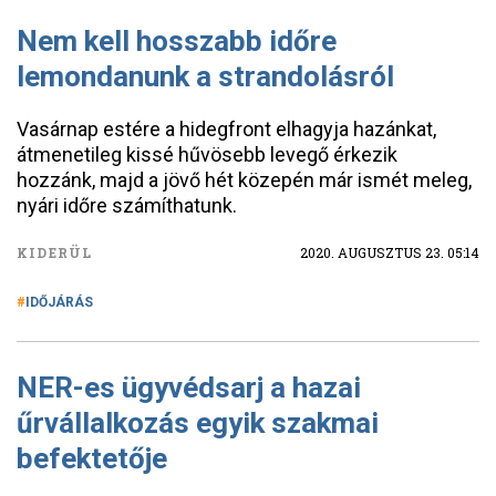
Nem kell hosszabb időre
lemondanunk a strandolásról
Vasárnap estére a hidegfront elhagyja hazánkat,
átmenetileg kissé hűvösebb levegő érkezik
hozzánk, majd a jövő hét közepén már ismét meleg,
nyári időre számíthatunk.
KIDERÜL
2020. AUGUSZTUS 23. 05:14
IDŐJÁRÁS
NER-es ügyvédsarj a hazai
űrvállalkozás egyik szakmai
befektetője