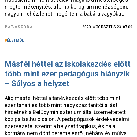
megtermékenyítés, a lombikprogram nehézségein,
nagyon nehéz lehet megérteni a babára vágyókat.
BABASZOBA
2020. AUGUSZTUS 23. 07:09
ÉLETMÓD
Másfél héttel az iskolakezdés előtt
több mint ezer pedagógus hiányzik
– Súlyos a helyzet
Alig másfél héttel a tanévkezdés előtt több mint
ezer tanári és több mint négyszáz tanítói állást
hirdetnek a Belügyminisztérium által üzemeltetett
kozigallas.hu oldalon. A pedagógusok érdekvédelmi
szervezetei szerint a helyzet tragikus, és ha a
kormány nem dönt béremelésről, néhány év múlva