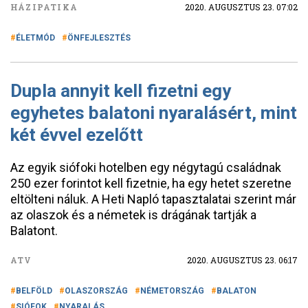
HÁZIPATIKA
2020. AUGUSZTUS 23. 07:02
ÉLETMÓD
ÖNFEJLESZTÉS
Dupla annyit kell fizetni egy
egyhetes balatoni nyaralásért, mint
két évvel ezelőtt
Az egyik siófoki hotelben egy négytagú családnak
250 ezer forintot kell fizetnie, ha egy hetet szeretne
eltölteni náluk. A Heti Napló tapasztalatai szerint már
az olaszok és a németek is drágának tartják a
Balatont.
ATV
2020. AUGUSZTUS 23. 06:17
BELFÖLD
OLASZORSZÁG
NÉMETORSZÁG
BALATON
SIÓFOK
NYARALÁS