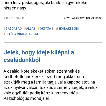
nem lesz pedagógus, aki tanítsa a gyerekeket,
hiszen nagy
PORTFOLIO
2020. AUGUSZTUS 23. 05:50
GAZDASÁG
ÁLLÁS
OKTATÁS
ISKOLAKEZDÉS
BELÜGYMINISZTÉRIUM
Jelek, hogy ideje kilépni a
családunkból
A családi kötelékeket sokan szentnek és
sérthetetlennek érzik, ezért még akkor sem
szakítják meg a família tagjaival a kapcsolatot, ha
azok nyilvánvalóan toxikus személyiségek, a velük
való együttlét pedig kész kínszenvedés.
Pszichológus mondja el,