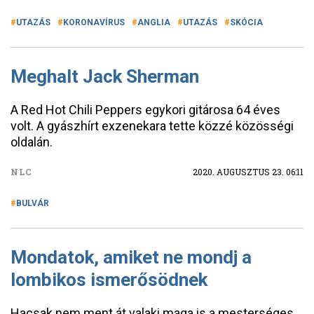
UTAZÁS
KORONAVÍRUS
ANGLIA
UTAZÁS
SKÓCIA
Meghalt Jack Sherman
A Red Hot Chili Peppers egykori gitárosa 64 éves
volt. A gyászhírt exzenekara tette közzé közösségi
oldalán.
NLC
2020. AUGUSZTUS 23. 06:11
BULVÁR
Mondatok, amiket ne mondj a
lombikos ismerősödnek
Hacsak nem ment át valaki maga is a mesterséges