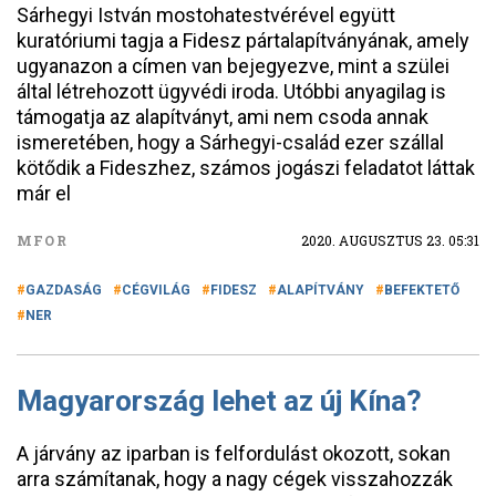
Sárhegyi István mostohatestvérével együtt
kuratóriumi tagja a Fidesz pártalapítványának, amely
ugyanazon a címen van bejegyezve, mint a szülei
által létrehozott ügyvédi iroda. Utóbbi anyagilag is
támogatja az alapítványt, ami nem csoda annak
ismeretében, hogy a Sárhegyi-család ezer szállal
kötődik a Fideszhez, számos jogászi feladatot láttak
már el
MFOR
2020. AUGUSZTUS 23. 05:31
GAZDASÁG
CÉGVILÁG
FIDESZ
ALAPÍTVÁNY
BEFEKTETŐ
NER
Magyarország lehet az új Kína?
A járvány az iparban is felfordulást okozott, sokan
arra számítanak, hogy a nagy cégek visszahozzák