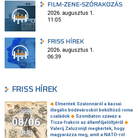
FILM-ZENE-SZÓRAKOZÁS
2026. augusztus 1.
11:05
FRISS HÍREK
2026. augusztus 1.
06:39
FRISS HÍREK
◆
Elmentek Szalonnáról a kassai
illegális bódévárosból beköltöző roma
2026
◆
családok
Szombaton szavaz a
08/06
◆
Tisza-frakció az államfőjelöltjéről
Valerij Zaluzsnijt megkérték, hogy
18:21
magyarázza meg, amit a NATO-ról