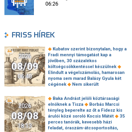
06:26
FRISS HÍREK
◆
Kubatov szerint bizonytalan, hogy a
Fradi mennyi támogatást kap a
2026
jövőben, 30 százalékos
08/09
◆
költségcsökkentéssel készülnek
Elindult a végelszámolás, hamarosan
06:40
nyoma sem marad Balásy Gyula két
◆
cégének
Nem sikerült
megállapodni a köztársasági elnökről,
tojással dobálták meg a
◆
Baka Andrást jelöli köztársasági
◆
miniszterelnököt – Koszovóban
◆
elnöknek a Tisza
Borbás Marcsi
2026
Szépségipar és orvosi turizmus:
tényleg beperelte az őt a Fidesz kis
08/08
milyen erős Budapest a plasztikai
◆
árulói közé soroló Kocsis Mátét
35
◆
sebészet térképén?
72 óra
perces tanórák, kevesebb házi
18:13
◆
Montenegróban
35 perces tanórák
feladat, óraszám-átcsoportosítás,
lehetnek az alsó tagozatos diákoknak,