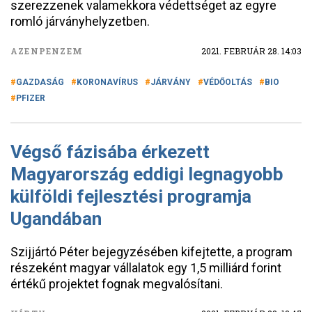
szerezzenek valamekkora védettséget az egyre
romló járványhelyzetben.
AZENPENZEM
2021. FEBRUÁR 28. 14:03
GAZDASÁG
KORONAVÍRUS
JÁRVÁNY
VÉDŐOLTÁS
BIO
PFIZER
Végső fázisába érkezett
Magyarország eddigi legnagyobb
külföldi fejlesztési programja
Ugandában
Szijjártó Péter bejegyzésében kifejtette, a program
részeként magyar vállalatok egy 1,5 milliárd forint
értékű projektet fognak megvalósítani.