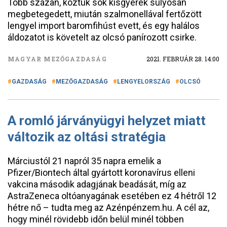
Több százan, köztük sok kisgyerek súlyosan
megbetegedett, miután szalmonellával fertőzött
lengyel import baromfihúst evett, és egy halálos
áldozatot is követelt az olcsó panírozott csirke.
MAGYAR MEZŐGAZDASÁG
2021. FEBRUÁR 28. 14:00
GAZDASÁG
MEZŐGAZDASÁG
LENGYELORSZÁG
OLCSÓ
A romló járványügyi helyzet miatt
változik az oltási stratégia
Márciustól 21 napról 35 napra emelik a
Pfizer/Biontech által gyártott koronavírus elleni
vakcina második adagjának beadását, míg az
AstraZeneca oltóanyagának esetében ez 4 hétről 12
hétre nő – tudta meg az Azénpénzem.hu. A cél az,
hogy minél rövidebb időn belül minél többen