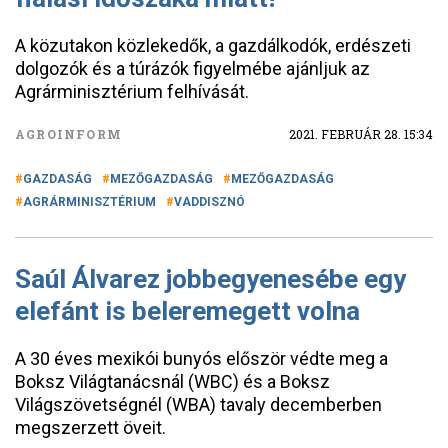
A közutakon közlekedők, a gazdálkodók, erdészeti
dolgozók és a túrázók figyelmébe ajánljuk az
Agrárminisztérium felhívását.
AGROINFORM
2021. FEBRUÁR 28. 15:34
GAZDASÁG
MEZŐGAZDASÁG
MEZŐGAZDASÁG
AGRÁRMINISZTÉRIUM
VADDISZNÓ
Saúl Álvarez jobbegyenesébe egy
elefánt is beleremegett volna
A 30 éves mexikói bunyós először védte meg a
Boksz Világtanácsnál (WBC) és a Boksz
Világszövetségnél (WBA) tavaly decemberben
megszerzett öveit.