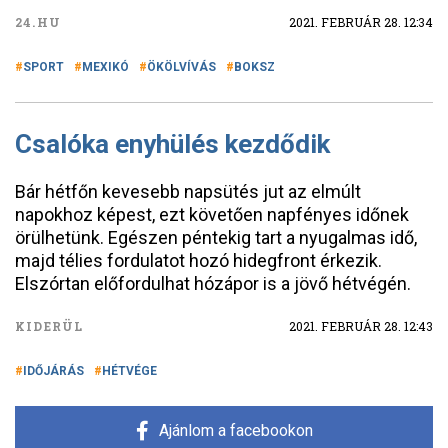
24.HU
2021. FEBRUÁR 28. 12:34
SPORT
MEXIKÓ
ÖKÖLVÍVÁS
BOKSZ
Csalóka enyhülés kezdődik
Bár hétfőn kevesebb napsütés jut az elmúlt
napokhoz képest, ezt követően napfényes időnek
örülhetünk. Egészen péntekig tart a nyugalmas idő,
majd télies fordulatot hozó hidegfront érkezik.
Elszórtan előfordulhat hózápor is a jövő hétvégén.
KIDERÜL
2021. FEBRUÁR 28. 12:43
IDŐJÁRÁS
HÉTVÉGE
Ajánlom a facebookon