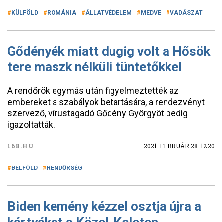
KÜLFÖLD
ROMÁNIA
ÁLLATVÉDELEM
MEDVE
VADÁSZAT
Gődényék miatt dugig volt a Hősök
tere maszk nélküli tüntetőkkel
A rendőrök egymás után figyelmeztették az
embereket a szabályok betartására, a rendezvényt
szervező, vírustagadó Gődény Györgyöt pedig
igazoltatták.
168.HU
2021. FEBRUÁR 28. 12:20
BELFÖLD
RENDŐRSÉG
Biden kemény kézzel osztja újra a