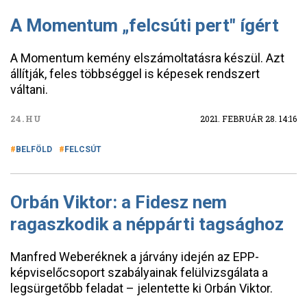
A Momentum „felcsúti pert" ígért
A Momentum kemény elszámoltatásra készül. Azt
állítják, feles többséggel is képesek rendszert
váltani.
24.HU
2021. FEBRUÁR 28. 14:16
BELFÖLD
FELCSÚT
Orbán Viktor: a Fidesz nem
ragaszkodik a néppárti tagsághoz
Manfred Weberéknek a járvány idején az EPP-
képviselőcsoport szabályainak felülvizsgálata a
legsürgetőbb feladat – jelentette ki Orbán Viktor.