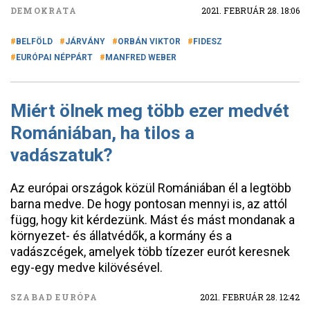
DEMOKRATA
2021. FEBRUÁR 28. 18:06
BELFÖLD
JÁRVÁNY
ORBÁN VIKTOR
FIDESZ
EURÓPAI NÉPPÁRT
MANFRED WEBER
Miért ölnek meg több ezer medvét
Romániában, ha tilos a
vadászatuk?
Az európai országok közül Romániában él a legtöbb
barna medve. De hogy pontosan mennyi is, az attól
függ, hogy kit kérdezünk. Mást és mást mondanak a
környezet- és állatvédők, a kormány és a
vadászcégek, amelyek több tízezer eurót keresnek
egy-egy medve kilövésével.
SZABAD EURÓPA
2021. FEBRUÁR 28. 12:42