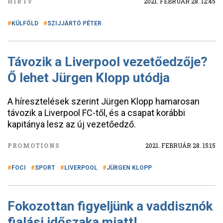
HÍRTV
2021. FEBRUÁR 28. 12:45
KÜLFÖLD
SZIJJÁRTÓ PÉTER
Távozik a Liverpool vezetőedzője?
Ő lehet Jürgen Klopp utódja
A híresztelések szerint Jürgen Klopp hamarosan
távozik a Liverpool FC-től, és a csapat korábbi
kapitánya lesz az új vezetőedző.
PROMOTIONS
2021. FEBRUÁR 28. 15:15
FOCI
SPORT
LIVERPOOL
JÜRGEN KLOPP
Fokozottan figyeljünk a vaddisznók
fialási időszaka miatt!