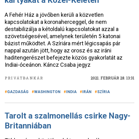
kártyákat a Közel-Keleten
A Fehér Ház a jövőben kerüli a közvetlen
kapcsolatokat a koronaherceggel, de nem
destabilizálja a kétoldalú kapcsolatokat azzal a
szövetségesével, amelynek területén 5 katonai
bázist működtet. A Szíriára mért légicsapás pár
nappal azután jött, hogy az orosz és az iráni
haditengerészet befejezte közös gyakorlatát az
Indiai-óceánon. Káncz Csaba jegyz
PRIVÁTBANKÁR
2021. FEBRUÁR 28. 13:31
GAZDASÁG
WASHINGTON
INDIA
IRÁN
SZÍRIA
Tarolt a szalmonellás csirke Nagy-
Britanniában