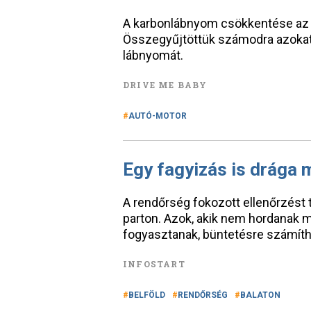
A karbonlábnyom csökkentése az e
Összegyűjtöttük számodra azokat
lábnyomát.
DRIVE ME BABY
AUTÓ-MOTOR
Egy fagyizás is drága 
A rendőrség fokozott ellenőrzést t
parton. Azok, akik nem hordanak m
fogyasztanak, büntetésre számíth
INFOSTART
BELFÖLD
RENDŐRSÉG
BALATON