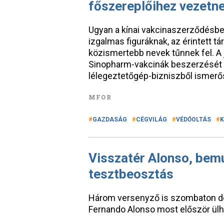
főszereplőihez vezetne
Ugyan a kínai vakcinaszerződésbe
izgalmas figuráknak, az érintett tá
közismertebb nevek tűnnek fel. A 
Sinopharm-vakcinák beszerzését e
lélegeztetőgép-bizniszből ismerős
MFOR
GAZDASÁG
CÉGVILÁG
VÉDŐOLTÁS
K
Visszatér Alonso, bem
tesztbeosztás
Három versenyző is szombaton deb
Fernando Alonso most először ülh