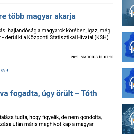
re több magyar akarja
ltási hajlandóság a magyarok körében, igaz, még
 - derül ki a Központi Statisztikai Hivatal (KSH)
2021. MÁRCIUS 13. 07:20
KSH
rva fogadta, úgy örült – Tóth
lázs tudta, hogy figyelik, de nem gondolta,
zása után máris meghívót kap a magyar