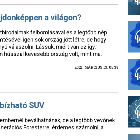
ajdonképpen a világon?
tbirodalmak felbomlásával és a legtöbb nép
ésével igen sok ország jött létre, de hogy
ű válaszolni. Lássuk, miért van ez így.
 hússzal kevesebb ország volt, mint ma.
2021. MÁRCIUS 13. 05:39
gbízható SUV
embernél beválhatnának, de a legtöbb vevőnek
nerációs Foresterrel érdemes számolni, a