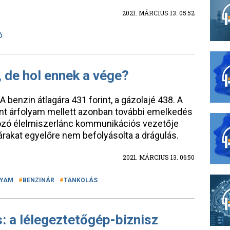
2021. MÁRCIUS 13. 05:52
Ó
, de hol ennek a vége?
benzin átlagára 431 forint, a gázolajé 438. A
rint árfolyam mellett azonban további emelkedés
kozó élelmiszerlánc kommunikációs vezetője
árakat egyelőre nem befolyásolta a drágulás.
2021. MÁRCIUS 13. 06:50
LYAM
BENZINÁR
TANKOLÁS
: a lélegeztetőgép-biznisz