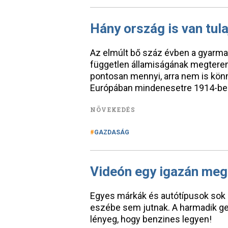
Hány ország is van tul
Az elmúlt bő száz évben a gyarma
független államiságának megteremt
pontosan mennyi, arra nem is könny
Európában mindenesetre 1914-ben
NÖVEKEDÉS
GAZDASÁG
Videón egy igazán me
Egyes márkák és autótípusok sok 
eszébe sem jutnak. A harmadik ge
lényeg, hogy benzines legyen!