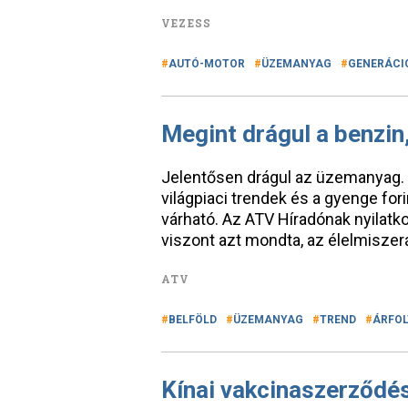
VEZESS
AUTÓ-MOTOR
ÜZEMANYAG
GENERÁCI
Megint drágul a benzin
Jelentősen drágul az üzemanyag. A 
világpiaci trendek és a gyenge fo
várható. Az ATV Híradónak nyilat
viszont azt mondta, az élelmiszer
ATV
BELFÖLD
ÜZEMANYAG
TREND
ÁRFO
Kínai vakcinaszerződés