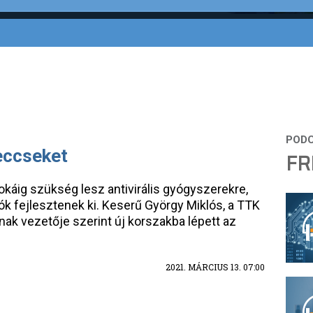
eccseket
FR
okáig szükség lesz antivirális gyógyszerekre,
tók fejlesztenek ki. Keserű György Miklós, a TTK
ak vezetője szerint új korszakba lépett az
2021. MÁRCIUS 13. 07:00