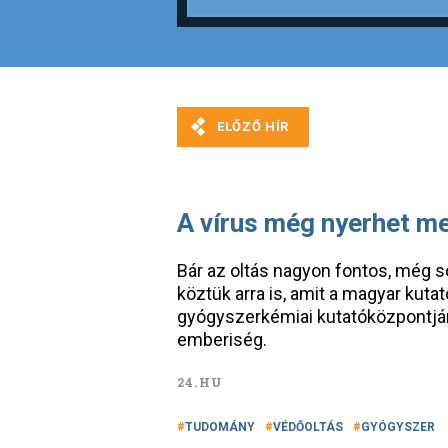
A vírus még nyerhet m
Bár az oltás nagyon fontos, még s
köztük arra is, amit a magyar kuta
gyógyszerkémiai kutatóközpontján
emberiség.
24.HU
TUDOMÁNY
VÉDŐOLTÁS
GYÓGYSZER