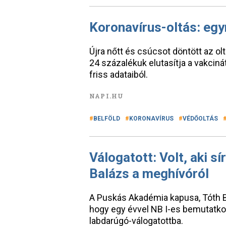
Koronavírus-oltás: egy
Újra nőtt és csúcsot döntött az o
24 százalékuk elutasítja a vakcinát
friss adataiból.
NAPI.HU
BELFÖLD
KORONAVÍRUS
VÉDŐOLTÁS
Válogatott: Volt, aki sí
Balázs a meghívóról
A Puskás Akadémia kapusa, Tóth Ba
hogy egy évvel NB I-es bemutatko
labdarúgó-válogatottba.