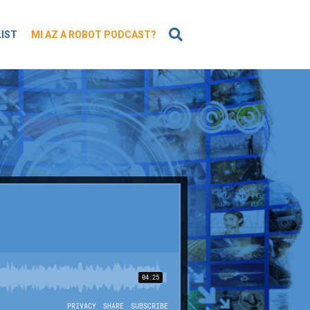
KERESÉS
LIST
MI AZ A ROBOT PODCAST?