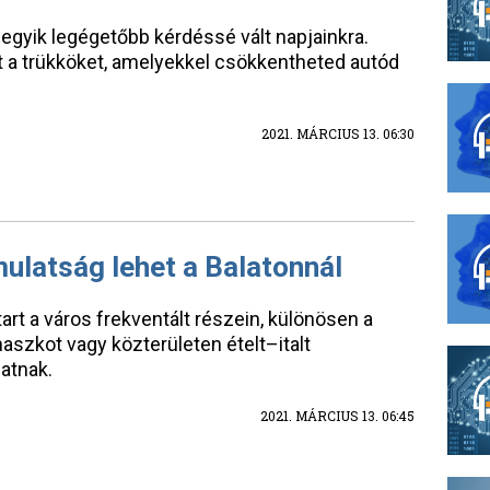
gyik legégetőbb kérdéssé vált napjainkra.
 a trükköket, amelyekkel csökkentheted autód
2021. MÁRCIUS 13. 06:30
mulatság lehet a Balatonnál
art a város frekventált részein, különösen a
aszkot vagy közterületen ételt–italt
atnak.
2021. MÁRCIUS 13. 06:45