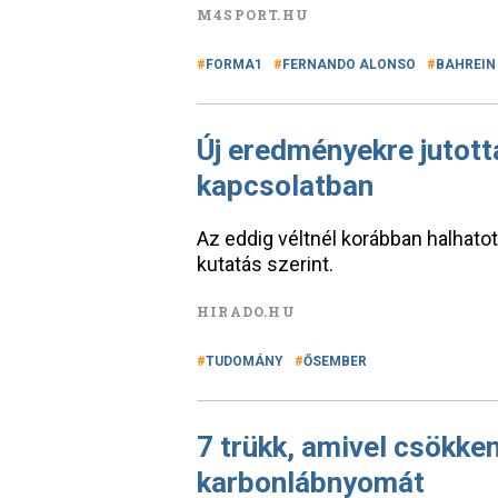
M4SPORT.HU
FORMA1
FERNANDO ALONSO
BAHREIN
Új eredményekre jutott
kapcsolatban
Az eddig véltnél korábban halhato
kutatás szerint.
HIRADO.HU
TUDOMÁNY
ŐSEMBER
7 trükk, amivel csökke
karbonlábnyomát