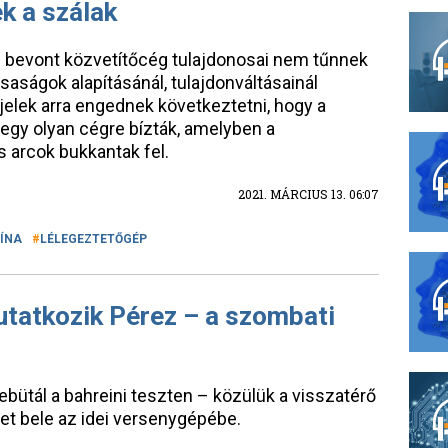
k a szálak
 bevont közvetítőcég tulajdonosai nem tűnnek
rsaságok alapításánál, tulajdonváltásainál
jelek arra engednek következtetni, hogy a
gy olyan cégre bízták, amelyben a
 arcok bukkantak fel.
2021. MÁRCIUS 13. 06:07
ÍNA
LÉLEGEZTETŐGÉP
utatkozik Pérez – a szombati
ütál a bahreini teszten – közülük a visszatérő
et bele az idei versenygépébe.