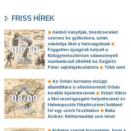
FRISS HÍREK
◆
Iránból irányítják, tinédzsereket
szervez be gyilkolásra, aztán
2026
◆
odadobja őket a hatóságoknak
08/10
Független újságírók helyett a
Külügyminisztérium odavezényelt
06:28
munkatársait ültették be Szijjártó
◆
Péter sajtótájékoztatóira
Több mint
70 éves téglagyár szűnhet meg
Magyarországon, ebben az Orbán-
◆
Az Orbán-kormány vízügyi
◆
kormány keze is benne van
A héten
államtitkára is ellentmondott Orbán
2026
akár teljesen leállhat az áruszállítás a
◆
korábbi kijelentésének
Orbán Viktor
08/09
Rajna egyik legfontosabb szakaszán
a Mol vezérigazgató-helyettesével és
◆
az alacsony vízszint miatt
Hatvanpuszta főépítészével bukkant
18:16
Gazdasági összeomlásra számít
◆
fel egy szerb fesztiválon
Baka
◆
Trump Iránban
Öt év alatt
András: Kétharmaddal sem lehet
megduplázódott a spanyol tengerparti
◆
mindent megcsinálni
Izrael
◆
ingatlanok bérleti díja
Akár válságos
elutasítja Trump 15 pontos gázai
◆
Kubatov szerint bizonytalan, hogy a