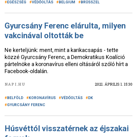
EGÉSZSÉG
VÉDŐOLTÁS
BELGIUM
BRÜSSZEL
Gyurcsány Ferenc elárulta, milyen
vakcinával oltották be
Ne kerteljünk: ment, mint a karikacsapás - tette
közzé Gyurcsány Ferenc, a Demokratikus Koalíció
pártelnöke a koronavírus elleni oltásáról szóló hírt a
Facebook-oldalán.
NAPI.HU
2021. ÁPRILIS 1. 15:30
BELFÖLD
KORONAVÍRUS
VÉDŐOLTÁS
DK
GYURCSÁNY FERENC
Húsvéttól visszatérnek az éjszakai