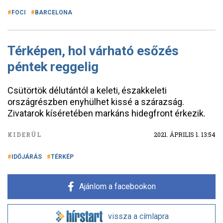
FOCI
BARCELONA
Térképen, hol várható esőzés
péntek reggelig
Csütörtök délutántól a keleti, északkeleti
országrészben enyhülhet kissé a szárazság.
Zivatarok kíséretében markáns hidegfront érkezik.
KIDERÜL
2021. ÁPRILIS 1. 13:54
IDŐJÁRÁS
TÉRKÉP
Ajánlom a facebookon
vissza a címlapra