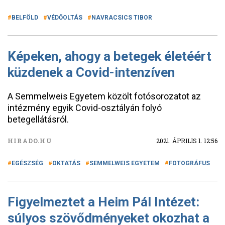
BELFÖLD
VÉDŐOLTÁS
NAVRACSICS TIBOR
Képeken, ahogy a betegek életéért
küzdenek a Covid-intenzíven
A Semmelweis Egyetem közölt fotósorozatot az
intézmény egyik Covid-osztályán folyó
betegellátásról.
HIRADO.HU
2021. ÁPRILIS 1. 12:56
EGÉSZSÉG
OKTATÁS
SEMMELWEIS EGYETEM
FOTOGRÁFUS
Figyelmeztet a Heim Pál Intézet:
súlyos szövődményeket okozhat a