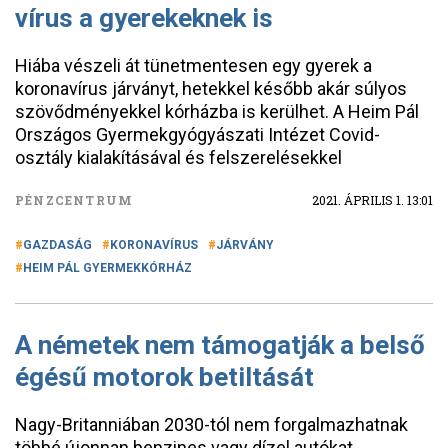
vírus a gyerekeknek is
Hiába vészeli át tünetmentesen egy gyerek a
koronavírus járványt, hetekkel később akár súlyos
szövődményekkel kórházba is kerülhet. A Heim Pál
Országos Gyermekgyógyászati Intézet Covid-
osztály kialakításával és felszerelésekkel
PÉNZCENTRUM
2021. ÁPRILIS 1. 13:01
GAZDASÁG
KORONAVÍRUS
JÁRVÁNY
HEIM PÁL GYERMEKKÓRHÁZ
A németek nem támogatják a belső
égésű motorok betiltását
Nagy-Britanniában 2030-tól nem forgalmazhatnak
többé újonnan benzines vagy dízel autókat.