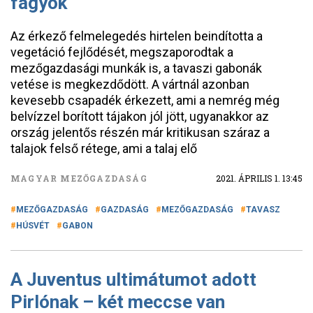
fagyok
Az érkező felmelegedés hirtelen beindította a
vegetáció fejlődését, megszaporodtak a
mezőgazdasági munkák is, a tavaszi gabonák
vetése is megkezdődött. A vártnál azonban
kevesebb csapadék érkezett, ami a nemrég még
belvízzel borított tájakon jól jött, ugyanakkor az
ország jelentős részén már kritikusan száraz a
talajok felső rétege, ami a talaj elő
MAGYAR MEZŐGAZDASÁG
2021. ÁPRILIS 1. 13:45
MEZŐGAZDASÁG
GAZDASÁG
MEZŐGAZDASÁG
TAVASZ
HÚSVÉT
GABON
A Juventus ultimátumot adott
Pirlónak – két meccse van