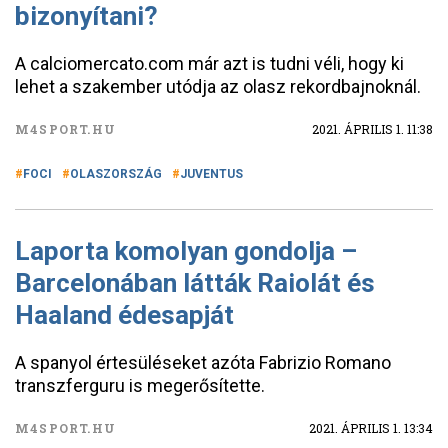
bizonyítani?
A calciomercato.com már azt is tudni véli, hogy ki
lehet a szakember utódja az olasz rekordbajnoknál.
M4SPORT.HU
2021. ÁPRILIS 1. 11:38
FOCI
OLASZORSZÁG
JUVENTUS
Laporta komolyan gondolja –
Barcelonában látták Raiolát és
Haaland édesapját
A spanyol értesüléseket azóta Fabrizio Romano
transzferguru is megerősítette.
M4SPORT.HU
2021. ÁPRILIS 1. 13:34