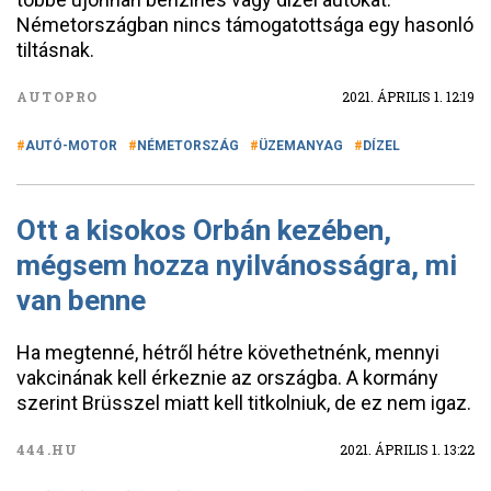
Németországban nincs támogatottsága egy hasonló
tiltásnak.
AUTOPRO
2021. ÁPRILIS 1. 12:19
AUTÓ-MOTOR
NÉMETORSZÁG
ÜZEMANYAG
DÍZEL
Ott a kisokos Orbán kezében,
mégsem hozza nyilvánosságra, mi
van benne
Ha megtenné, hétről hétre követhetnénk, mennyi
vakcinának kell érkeznie az országba. A kormány
szerint Brüsszel miatt kell titkolniuk, de ez nem igaz.
444.HU
2021. ÁPRILIS 1. 13:22