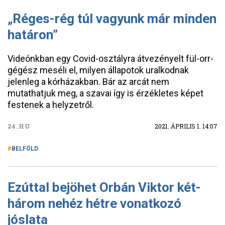
„Réges-rég túl vagyunk már minden
határon”
Videónkban egy Covid-osztályra átvezényelt fül-orr-
gégész meséli el, milyen állapotok uralkodnak
jelenleg a kórházakban. Bár az arcát nem
mutathatjuk meg, a szavai így is érzékletes képet
festenek a helyzetről.
24.HU
2021. ÁPRILIS 1. 14:07
BELFÖLD
Ezúttal bejöhet Orbán Viktor két-
három nehéz hétre vonatkozó
jóslata