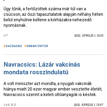
Úgy tűnik, a fertőzöttek száma már túl van a
csúcson, az őszi tapasztalatok alapján néhány héten
belül enyhülnie kellene a kórházakra nehezedő
nyomásnak.
G7
2021. ÁPRILIS 1. 16:33
GAZDASÁG
ORBÁN VIKTOR
Navracsics: Lázár vakcinás
mondata rosszindulatú
A volt miniszter azt mondta, a nyugati vakcinák
hiánya miatt 20 ezer magyar ember vesztette életét,
Navracsics szerint a keleti oltóanyagok is késtek.
168.HU
2021. ÁPRILIS 1. 13:07