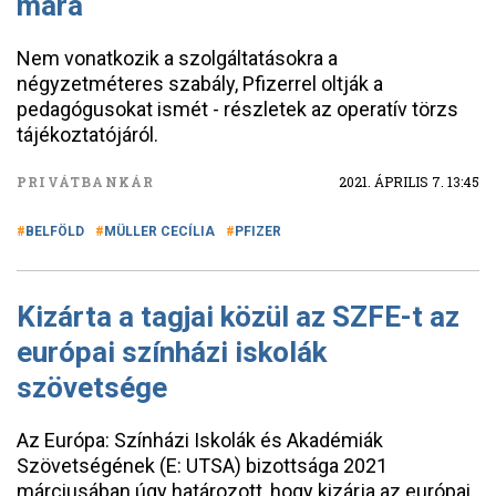
mára
Nem vonatkozik a szolgáltatásokra a
négyzetméteres szabály, Pfizerrel oltják a
pedagógusokat ismét - részletek az operatív törzs
tájékoztatójáról.
PRIVÁTBANKÁR
2021. ÁPRILIS 7. 13:45
BELFÖLD
MÜLLER CECÍLIA
PFIZER
Kizárta a tagjai közül az SZFE-t az
európai színházi iskolák
szövetsége
Az Európa: Színházi Iskolák és Akadémiák
Szövetségének (E: UTSA) bizottsága 2021
márciusában úgy határozott, hogy kizárja az európai