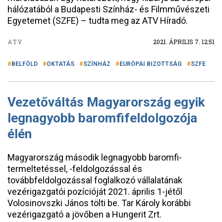
hálózatából a Budapesti Színház- és Filmművészeti
Egyetemet (SZFE) – tudta meg az ATV Híradó.
ATV
2021. ÁPRILIS 7. 12:51
BELFÖLD
OKTATÁS
SZÍNHÁZ
EURÓPAI BIZOTTSÁG
SZFE
Vezetőváltás Magyarország egyik
legnagyobb baromfifeldolgozója
élén
Magyarország második legnagyobb baromfi-
termeltetéssel, -feldolgozással és
továbbfeldolgozással foglalkozó vállalatának
vezérigazgatói pozícióját 2021. április 1-jétől
Volosinovszki János tölti be. Tar Károly korábbi
vezérigazgató a jövőben a Hungerit Zrt.