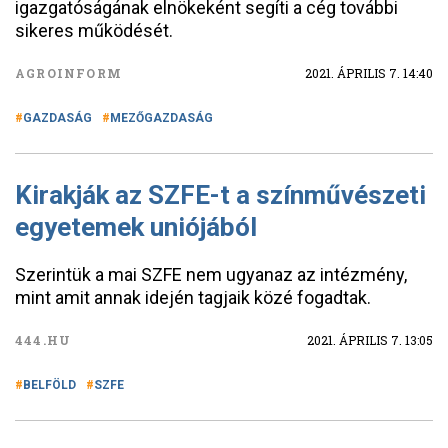
igazgatóságának elnökeként segíti a cég további
sikeres működését.
AGROINFORM
2021. ÁPRILIS 7. 14:40
GAZDASÁG
MEZŐGAZDASÁG
Kirakják az SZFE-t a színművészeti
egyetemek uniójából
Szerintük a mai SZFE nem ugyanaz az intézmény,
mint amit annak idején tagjaik közé fogadtak.
444.HU
2021. ÁPRILIS 7. 13:05
BELFÖLD
SZFE