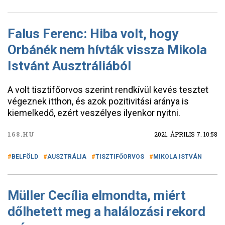
Falus Ferenc: Hiba volt, hogy
Orbánék nem hívták vissza Mikola
Istvánt Ausztráliából
A volt tisztifőorvos szerint rendkívül kevés tesztet
végeznek itthon, és azok pozitivitási aránya is
kiemelkedő, ezért veszélyes ilyenkor nyitni.
168.HU
2021. ÁPRILIS 7. 10:58
BELFÖLD
AUSZTRÁLIA
TISZTIFŐORVOS
MIKOLA ISTVÁN
Müller Cecília elmondta, miért
dőlhetett meg a halálozási rekord