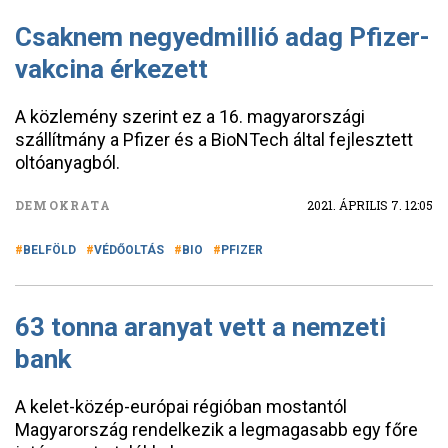
Csaknem negyedmillió adag Pfizer-
vakcina érkezett
A közlemény szerint ez a 16. magyarországi
szállítmány a Pfizer és a BioNTech által fejlesztett
oltóanyagból.
DEMOKRATA
2021. ÁPRILIS 7. 12:05
BELFÖLD
VÉDŐOLTÁS
BIO
PFIZER
63 tonna aranyat vett a nemzeti
bank
A kelet-közép-európai régióban mostantól
Magyarország rendelkezik a legmagasabb egy főre