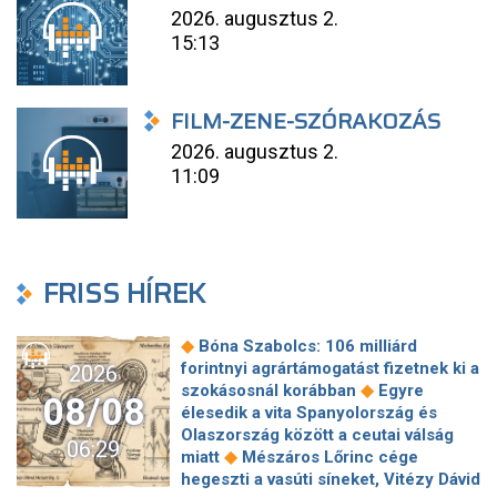
2026. augusztus 2.
15:13
FILM-ZENE-SZÓRAKOZÁS
2026. augusztus 2.
11:09
FRISS HÍREK
◆
Bóna Szabolcs: 106 milliárd
forintnyi agrártámogatást fizetnek ki a
2026
◆
szokásosnál korábban
Egyre
08/08
élesedik a vita Spanyolország és
Olaszország között a ceutai válság
06:29
◆
miatt
Mészáros Lőrinc cége
hegeszti a vasúti síneket, Vitézy Dávid