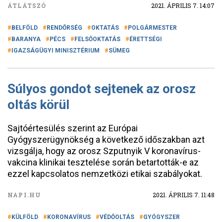
ÁTLÁTSZÓ
2021. ÁPRILIS 7. 14:07
BELFÖLD
RENDŐRSÉG
OKTATÁS
POLGÁRMESTER
BARANYA
PÉCS
FELSŐOKTATÁS
ÉRETTSÉGI
IGAZSÁGÜGYI MINISZTÉRIUM
SÜMEG
Súlyos gondot sejtenek az orosz
oltás körül
Sajtóértesülés szerint az Európai
Gyógyszerügynökség a következő időszakban azt
vizsgálja, hogy az orosz Szputnyik V koronavírus-
vakcina klinikai tesztelése során betartották-e az
ezzel kapcsolatos nemzetközi etikai szabályokat.
NAPI.HU
2021. ÁPRILIS 7. 11:48
KÜLFÖLD
KORONAVÍRUS
VÉDŐOLTÁS
GYÓGYSZER