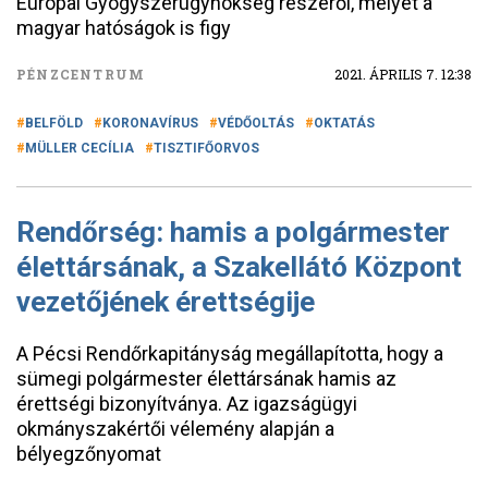
Európai Gyógyszerügynökség részéről, melyet a
magyar hatóságok is figy
PÉNZCENTRUM
2021. ÁPRILIS 7. 12:38
BELFÖLD
KORONAVÍRUS
VÉDŐOLTÁS
OKTATÁS
MÜLLER CECÍLIA
TISZTIFŐORVOS
Rendőrség: hamis a polgármester
élettársának, a Szakellátó Központ
vezetőjének érettségije
A Pécsi Rendőrkapitányság megállapította, hogy a
sümegi polgármester élettársának hamis az
érettségi bizonyítványa. Az igazságügyi
okmányszakértői vélemény alapján a
bélyegzőnyomat