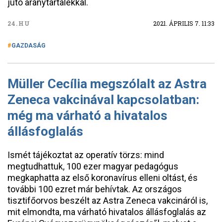
jutó aranytartalékkal.
24.HU
2021. ÁPRILIS 7. 11:33
GAZDASÁG
Müller Cecília megszólalt az Astra
Zeneca vakcinával kapcsolatban:
még ma várható a hivatalos
állásfoglalás
Ismét tájékoztat az operatív törzs: mind
megtudhattuk, 100 ezer magyar pedagógus
megkaphatta az első koronavírus elleni oltást, és
további 100 ezret már behívtak. Az országos
tisztifőorvos beszélt az Astra Zeneca vakcináról is,
mit elmondta, ma várható hivatalos állásfoglalás az