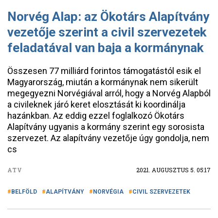
Norvég Alap: az Ökotárs Alapítvány
vezetője szerint a civil szervezetek
feladatával van baja a kormánynak
Összesen 77 milliárd forintos támogatástól esik el
Magyarország, miután a kormánynak nem sikerült
megegyezni Norvégiával arról, hogy a Norvég Alapból
a civileknek járó keret elosztását ki koordinálja
hazánkban. Az eddig ezzel foglalkozó Ökotárs
Alapítvány ugyanis a kormány szerint egy sorosista
szervezet. Az alapítvány vezetője úgy gondolja, nem
cs
ATV
2021. AUGUSZTUS 5. 05:17
BELFÖLD
ALAPÍTVÁNY
NORVÉGIA
CIVIL SZERVEZETEK