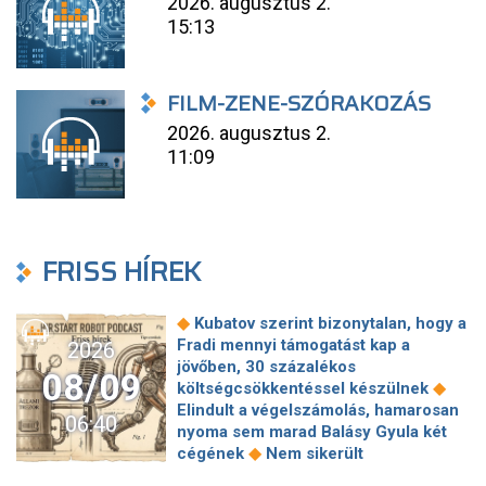
2026. augusztus 2.
15:13
FILM-ZENE-SZÓRAKOZÁS
2026. augusztus 2.
11:09
FRISS HÍREK
◆
Kubatov szerint bizonytalan, hogy a
Fradi mennyi támogatást kap a
2026
jövőben, 30 százalékos
08/09
◆
költségcsökkentéssel készülnek
Elindult a végelszámolás, hamarosan
06:40
nyoma sem marad Balásy Gyula két
◆
cégének
Nem sikerült
megállapodni a köztársasági elnökről,