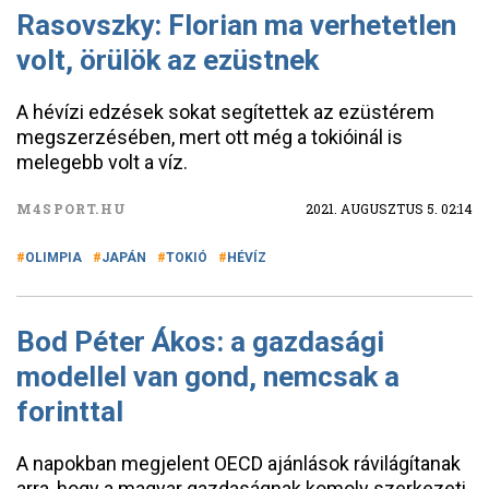
Rasovszky: Florian ma verhetetlen
volt, örülök az ezüstnek
A hévízi edzések sokat segítettek az ezüstérem
megszerzésében, mert ott még a tokióinál is
melegebb volt a víz.
M4SPORT.HU
2021. AUGUSZTUS 5. 02:14
OLIMPIA
JAPÁN
TOKIÓ
HÉVÍZ
Bod Péter Ákos: a gazdasági
modellel van gond, nemcsak a
forinttal
A napokban megjelent OECD ajánlások rávilágítanak
arra, hogy a magyar gazdaságnak komoly szerkezeti