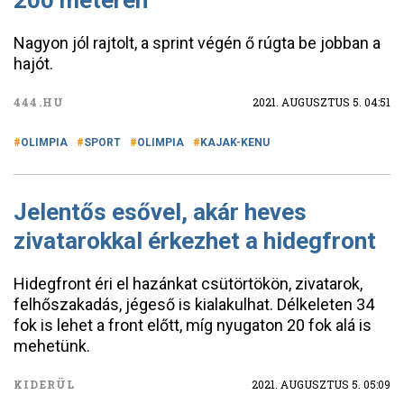
200 méteren
Nagyon jól rajtolt, a sprint végén ő rúgta be jobban a
hajót.
444.HU
2021. AUGUSZTUS 5. 04:51
OLIMPIA
SPORT
OLIMPIA
KAJAK-KENU
Jelentős esővel, akár heves
zivatarokkal érkezhet a hidegfront
Hidegfront éri el hazánkat csütörtökön, zivatarok,
felhőszakadás, jégeső is kialakulhat. Délkeleten 34
fok is lehet a front előtt, míg nyugaton 20 fok alá is
mehetünk.
KIDERÜL
2021. AUGUSZTUS 5. 05:09