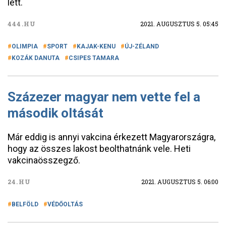
lett.
444.HU
2021. AUGUSZTUS 5. 05:45
OLIMPIA
SPORT
KAJAK-KENU
ÚJ-ZÉLAND
KOZÁK DANUTA
CSIPES TAMARA
Százezer magyar nem vette fel a
második oltását
Már eddig is annyi vakcina érkezett Magyarországra,
hogy az összes lakost beolthatnánk vele. Heti
vakcinaösszegző.
24.HU
2021. AUGUSZTUS 5. 06:00
BELFÖLD
VÉDŐOLTÁS