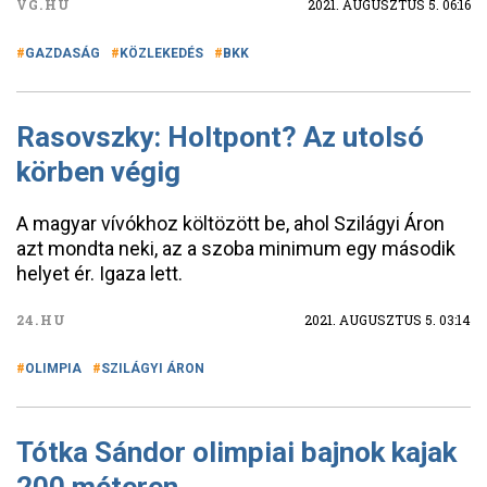
VG.HU
2021. AUGUSZTUS 5. 06:16
GAZDASÁG
KÖZLEKEDÉS
BKK
Rasovszky: Holtpont? Az utolsó
körben végig
A magyar vívókhoz költözött be, ahol Szilágyi Áron
azt mondta neki, az a szoba minimum egy második
helyet ér. Igaza lett.
24.HU
2021. AUGUSZTUS 5. 03:14
OLIMPIA
SZILÁGYI ÁRON
Tótka Sándor olimpiai bajnok kajak