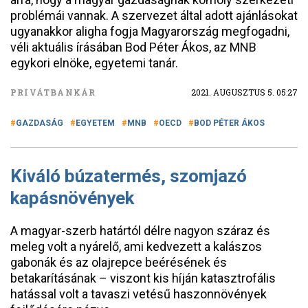
problémái vannak. A szervezet által adott ajánlásokat
ugyanakkor aligha fogja Magyarország megfogadni,
véli aktuális írásában Bod Péter Ákos, az MNB
egykori elnöke, egyetemi tanár.
PRIVÁTBANKÁR
2021. AUGUSZTUS 5. 05:27
GAZDASÁG
EGYETEM
MNB
OECD
BOD PÉTER ÁKOS
Kiváló búzatermés, szomjazó
kapásnövények
A magyar-szerb határtól délre nagyon száraz és
meleg volt a nyárelő, ami kedvezett a kalászos
gabonák és az olajrepce beérésének és
betakarításának – viszont kis híján katasztrofális
hatással volt a tavaszi vetésű haszonnövények