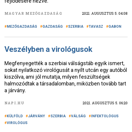
fejlődésére nézve.
MAGYAR MEZŐGAZDASÁG
2021. AUGUSZTUS 5. 04:08
MEZŐGAZDASÁG
GAZDASÁG
SZERBIA
TAVASZ
GABON
Veszélyben a virológusok
Megfenyegették a szerbiai válságstáb egyik ismert,
sokat nyilatkozó virológusát a nyílt utcán egy autóból
kiszólva, ami jól mutatja, milyen feszültségek
halmozódtak a társadalomban, miközben tovább tart
a járvány.
NAPI.HU
2021. AUGUSZTUS 5. 06:20
KÜLFÖLD
JÁRVÁNY
SZERBIA
VÁLSÁG
INFEKTOLÓGUS
VIROLÓGUS