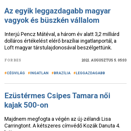
Az egyik leggazdagabb magyar
vagyok és büszkén vállalom
Interjú Pencz Mátéval, a három év alatt 3,2 milliárd
dolláros értékelést elérő brazíliai ingatlanportál, a
Loft magyar társtulajdonosával beszélgettünk.
FORBES
2021. AUGUSZTUS 5. 05:03
CÉGVILÁG
INGATLAN
BRAZÍLIA
LEGGAZDAGABB
Ezüstérmes Csipes Tamara női
kajak 500-on
Majdnem megfogta a végén az új-zélandi Lisa
Carringtont. A kétszeres címvédő Kozák Danuta 4.