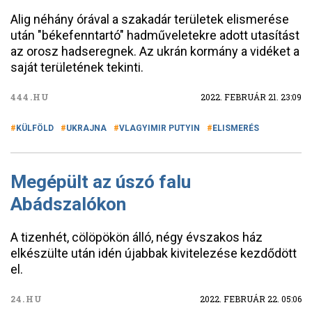
Alig néhány órával a szakadár területek elismerése
után "békefenntartó" hadműveletekre adott utasítást
az orosz hadseregnek. Az ukrán kormány a vidéket a
saját területének tekinti.
444.HU
2022. FEBRUÁR 21. 23:09
KÜLFÖLD
UKRAJNA
VLAGYIMIR PUTYIN
ELISMERÉS
Megépült az úszó falu
Abádszalókon
A tizenhét, cölöpökön álló, négy évszakos ház
elkészülte után idén újabbak kivitelezése kezdődött
el.
24.HU
2022. FEBRUÁR 22. 05:06