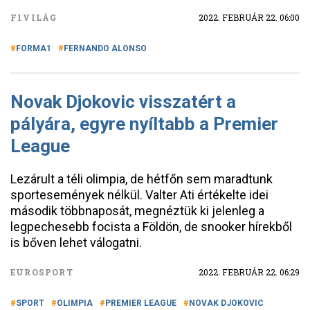
F1VILÁG
2022. FEBRUÁR 22. 06:00
FORMA1
FERNANDO ALONSO
Novak Djokovic visszatért a
pályára, egyre nyíltabb a Premier
League
Lezárult a téli olimpia, de hétfőn sem maradtunk
sportesemények nélkül. Valter Ati értékelte idei
második többnaposát, megnéztük ki jelenleg a
legpechesebb focista a Földön, de snooker hírekből
is bőven lehet válogatni.
EUROSPORT
2022. FEBRUÁR 22. 06:29
SPORT
OLIMPIA
PREMIER LEAGUE
NOVAK DJOKOVIC