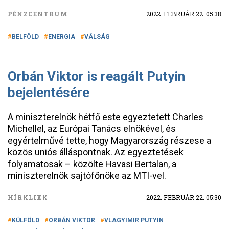
PÉNZCENTRUM
2022. FEBRUÁR 22. 05:38
BELFÖLD
ENERGIA
VÁLSÁG
Orbán Viktor is reagált Putyin
bejelentésére
A miniszterelnök hétfő este egyeztetett Charles
Michellel, az Európai Tanács elnökével, és
egyértelművé tette, hogy Magyarország részese a
közös uniós álláspontnak. Az egyeztetések
folyamatosak – közölte Havasi Bertalan, a
miniszterelnök sajtófőnöke az MTI-vel.
HÍRKLIKK
2022. FEBRUÁR 22. 05:30
KÜLFÖLD
ORBÁN VIKTOR
VLAGYIMIR PUTYIN