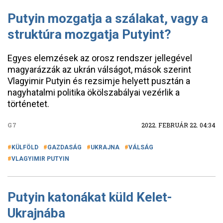
Putyin mozgatja a szálakat, vagy a
struktúra mozgatja Putyint?
Egyes elemzések az orosz rendszer jellegével
magyarázzák az ukrán válságot, mások szerint
Vlagyimir Putyin és rezsimje helyett pusztán a
nagyhatalmi politika ökölszabályai vezérlik a
történetet.
G7
2022. FEBRUÁR 22. 04:34
KÜLFÖLD
GAZDASÁG
UKRAJNA
VÁLSÁG
VLAGYIMIR PUTYIN
Putyin katonákat küld Kelet-
Ukrajnába