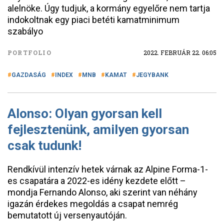
alelnöke. Úgy tudjuk, a kormány egyelőre nem tartja
indokoltnak egy piaci betéti kamatminimum
szabályo
PORTFOLIO
2022. FEBRUÁR 22. 06:05
GAZDASÁG
INDEX
MNB
KAMAT
JEGYBANK
Alonso: Olyan gyorsan kell
fejlesztenünk, amilyen gyorsan
csak tudunk!
Rendkívül intenzív hetek várnak az Alpine Forma-1-
es csapatára a 2022-es idény kezdete előtt –
mondja Fernando Alonso, aki szerint van néhány
igazán érdekes megoldás a csapat nemrég
bemutatott új versenyautóján.