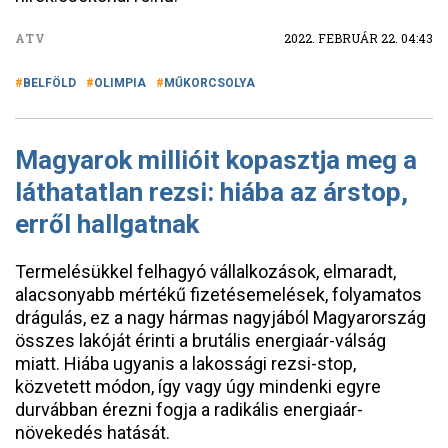
ATV
2022. FEBRUÁR 22. 04:43
BELFÖLD
OLIMPIA
MŰKORCSOLYA
Magyarok millióit kopasztja meg a
láthatatlan rezsi: hiába az árstop,
erről hallgatnak
Termelésükkel felhagyó vállalkozások, elmaradt,
alacsonyabb mértékű fizetésemelések, folyamatos
drágulás, ez a nagy hármas nagyjából Magyarország
összes lakóját érinti a brutális energiaár-válság
miatt. Hiába ugyanis a lakossági rezsi-stop,
közvetett módon, így vagy úgy mindenki egyre
durvábban érezni fogja a radikális energiaár-
növekedés hatását.