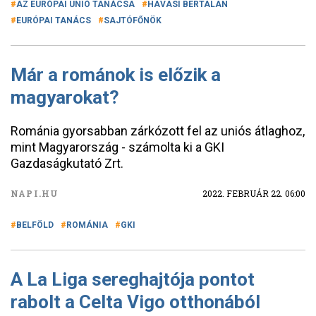
AZ EURÓPAI UNIÓ TANÁCSA
HAVASI BERTALAN
EURÓPAI TANÁCS
SAJTÓFŐNÖK
Már a románok is előzik a
magyarokat?
Románia gyorsabban zárkózott fel az uniós átlaghoz,
mint Magyarország - számolta ki a GKI
Gazdaságkutató Zrt.
NAPI.HU
2022. FEBRUÁR 22. 06:00
BELFÖLD
ROMÁNIA
GKI
A La Liga sereghajtója pontot
rabolt a Celta Vigo otthonából