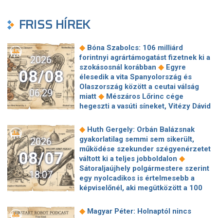
FRISS HÍREK
◆
Bóna Szabolcs: 106 milliárd
forintnyi agrártámogatást fizetnek ki a
2026
◆
szokásosnál korábban
Egyre
08/08
élesedik a vita Spanyolország és
Olaszország között a ceutai válság
06:29
◆
miatt
Mészáros Lőrinc cége
hegeszti a vasúti síneket, Vitézy Dávid
◆
elmagyarázta, miért
Jogi lépéseket
tesz a Bosnyák téri irodakomplexum
◆
Huth Gergely: Orbán Balázsnak
beruházója, ha az állam felmondja a
gyakorlatilag semmi sem sikerült,
2026
◆
szerződésüket
Megérkezett
működése szekunder szégyenérzetet
08/07
Magyar Péter bejelentése: így költik
◆
váltott ki a teljes jobboldalon
el a 6 ezer milliárd forintnyi uniós
Sátoraljaújhely polgármestere szerint
18:07
◆
pénzt
Megbénult az ivóvíztárolók
egy nyolcadikos is értelmesebb a
töltése Ózdon – de máshol is komoly
képviselőnél, aki megütközött a 100
◆
nehézségek adódtak
Sűrített
◆
milliós parkolón
Az amerikai
járatokkal készül a MÁV a Szigetre,
hírszerzés szerint Putyin pár éven
◆
Magyar Péter: Holnaptól nincs
◆
éjszaka is könnyebb lesz hazajutni
belül megtámadhat egy NATO-