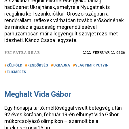
A szakadár régiók elismerése gyakorlatilag
hadüzenet Ukrajnának, amelyre a Nyugatnak is
reagálnia kell szankciókkal. Oroszországban a
rendőrállami reflexek várhatóan tovább erősödnének
és mindez a gazdaság megrendülésével
párhuzamosan már a legyengült szovjet rezsimet
idézheti. Káncz Csaba jegyzete.
PRIVÁTBANKÁR
2022. FEBRUÁR 22. 05:36
KÜLFÖLD
RENDŐRSÉG
UKRAJNA
VLAGYIMIR PUTYIN
ELISMERÉS
Meghalt Vida Gábor
Egy hónapja tartó, méltósággal viselt betegség után
92 éves korában, február 19-én elhunyt Vida Gábor
műkorcsolyázó olimpikon – számolt be a
hirek.csokonai15.hu.