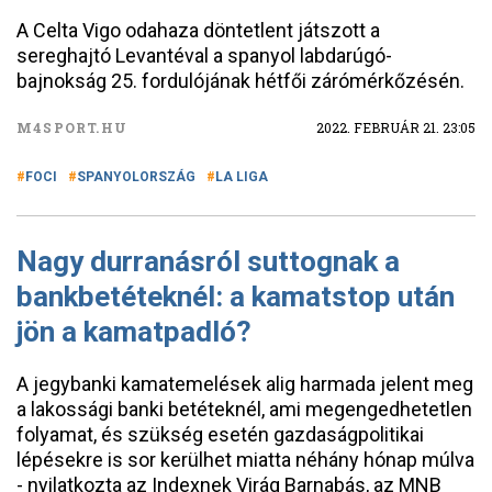
A Celta Vigo odahaza döntetlent játszott a
sereghajtó Levantéval a spanyol labdarúgó-
bajnokság 25. fordulójának hétfői zárómérkőzésén.
M4SPORT.HU
2022. FEBRUÁR 21. 23:05
FOCI
SPANYOLORSZÁG
LA LIGA
Nagy durranásról suttognak a
bankbetéteknél: a kamatstop után
jön a kamatpadló?
A jegybanki kamatemelések alig harmada jelent meg
a lakossági banki betéteknél, ami megengedhetetlen
folyamat, és szükség esetén gazdaságpolitikai
lépésekre is sor kerülhet miatta néhány hónap múlva
- nyilatkozta az Indexnek Virág Barnabás, az MNB