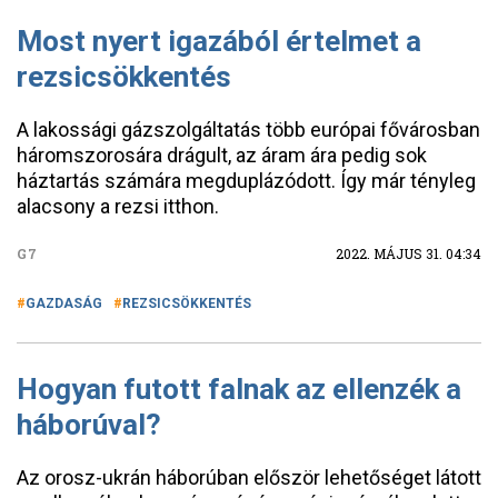
Most nyert igazából értelmet a
rezsicsökkentés
A lakossági gázszolgáltatás több európai fővárosban
háromszorosára drágult, az áram ára pedig sok
háztartás számára megduplázódott. Így már tényleg
alacsony a rezsi itthon.
G7
2022. MÁJUS 31. 04:34
GAZDASÁG
REZSICSÖKKENTÉS
Hogyan futott falnak az ellenzék a
háborúval?
Az orosz-ukrán háborúban először lehetőséget látott