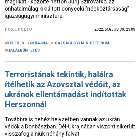
magukat - közölte hétfőn Jurij Szirovatko, az
önhatalmúlag kikiáltott donyecki "népköztársaság"
igazságügyi minisztere.
PORTFOLIO
2022. MÁJUS 30. 23:09
KÜLFÖLD
UKRAJNA
IGAZSÁGÜGYI MINISZTÉRIUM
HALÁLBÜNTETÉS
Terroristának tekintik, halálra
ítélhetik az Azovsztal védőit, az
ukránok ellentámadást indítottak
Herszonnál
Továbbra is nehéz helyzetben vannak az ukrán
védők a Donbászban. Dél-Ukrajnában viszont sikerült
visszafoglalniuk néhány falvat.