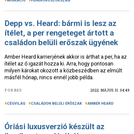
MIGRÁCIÓ
FEHÉROROSZORSZÁG
Depp vs. Heard: bármi is lesz az
ítélet, a per rengeteget ártott a
családon belüli erőszak ügyének
Amber Heard karrierjének akkor is árthat a per, ha az
ítélet az ő igazát hozza ki. Arra, hogy pontosan
milyen károkat okozott a közbeszédben az elmúlt
másfél hónap, nincs ennél jobb példa.
FORBES
2022. MÁJUS 31. 04:49
CÉGVILÁG
CSALÁDON BELÜLI ERŐSZAK
AMBER HEARD
Óriási luxusverzió készült az