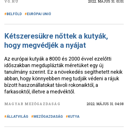
VG.HU
2022. MÁJUS 31. 01:01
BELFÖLD
EURÓPAI UNIÓ
Kétszeresükre nőttek a kutyák,
hogy megvédjék a nyájat
Az európai kutyák a 8000 és 2000 évvel ezelőtti
időszakban megduplázták méretüket egy új
tanulmány szerint. Ez a növekedés segíthetett nekik
abban, hogy könnyebben meg tudják védeni a rájuk
bízott haszonállatokat távoli rokonaiktól, a
farkasoktól, illetve a medvéktől.
MAGYAR MEZŐGAZDASÁG
2022. MÁJUS 31. 04:08
ÁLLATVILÁG
MEZŐGAZDASÁG
KUTYA