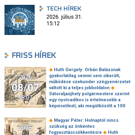
TECH HÍREK
2026. július 31.
15:12
FRISS HÍREK
◆
Huth Gergely: Orbán Balázsnak
gyakorlatilag semmi sem sikerült,
2026
működése szekunder szégyenérzetet
08/07
◆
váltott ki a teljes jobboldalon
Sátoraljaújhely polgármestere szerint
18:07
egy nyolcadikos is értelmesebb a
képviselőnél, aki megütközött a 100
◆
milliós parkolón
Az amerikai
hírszerzés szerint Putyin pár éven
◆
Magyar Péter: Holnaptól nincs
belül megtámadhat egy NATO-
szükség az önkéntes
2026
◆
tagállamot
Vitézy Dávid
◆
fogyasztáscsökkentésre
Huth