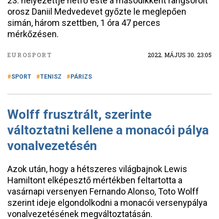
23. helyezettje hétfő este a másodikként rangsorolt
orosz Daniil Medvedevet győzte le meglepően
simán, három szettben, 1 óra 47 perces
mérkőzésen.
EUROSPORT
2022. MÁJUS 30. 23:05
SPORT
TENISZ
PÁRIZS
Wolff frusztrált, szerinte
változtatni kellene a monacói pálya
vonalvezetésén
Azok után, hogy a hétszeres világbajnok Lewis
Hamiltont elképesztő mértékben feltartotta a
vasárnapi versenyen Fernando Alonso, Toto Wolff
szerint ideje elgondolkodni a monacói versenypálya
vonalvezetésének megváltoztatásán.