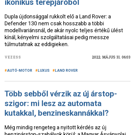
ikonikus terepjáróból
Dupla újdonsággal rukkolt elő a Land Rover: a
Defender 130 nem csak hosszabb a többi
modellvariánsnál, de akár nyolc teljes értékű ülést
kínál, kényelmi szolgáltatásai pedig messze
túlmutatnak az eddigieken.
VEZESS
2022. MÁJUS 31. 06:03
AUTÓ-MOTOR
LUXUS
LAND ROVER
Több sebből vérzik az új árstop-
szigor: mi lesz az automata
kutakkal, benzineskannákkal?
Még mindig rengeteg a nyitott kérdés az új
benzinárstop-szabályok körül: a Magyar Ásványolaj