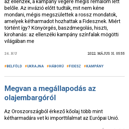
az ellenzék, a kampány végére mégis rémálom lett
belőle. Az invázió előtt tudták, mit nem kéne
mondani, mégis megszülettek a rossz mondatok,
amelyek kétharmadot hozhattak a Fidesznek. Miért
történt így? Könyörgés, baszdmegolás, hiszti,
kirohanás: az ellenzéki kampány színfalak mögötti
világában me
24.HU
2022. MÁJUS 31. 05:55
BELFÖLD
UKRAJNA
HÁBORÚ
FIDESZ
KAMPÁNY
Megvan a megállapodás az
olajembargóról
Az Oroszországból érkező kőolaj több mint
kétharmadára vet ki importtilalmat az Európai Unió.