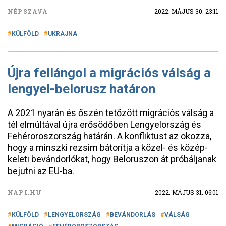
NÉPSZAVA
2022. MÁJUS 30. 23:11
KÜLFÖLD
UKRAJNA
Újra fellángol a migrációs válság a
lengyel-belorusz határon
A 2021 nyarán és őszén tetőzött migrációs válság a
tél elmúltával újra erősödőben Lengyelország és
Fehéroroszország határán. A konfliktust az okozza,
hogy a minszki rezsim bátorítja a közel- és közép-
keleti bevándorlókat, hogy Beloruszon át próbáljanak
bejutni az EU-ba.
NAPI.HU
2022. MÁJUS 31. 06:01
KÜLFÖLD
LENGYELORSZÁG
BEVÁNDORLÁS
VÁLSÁG