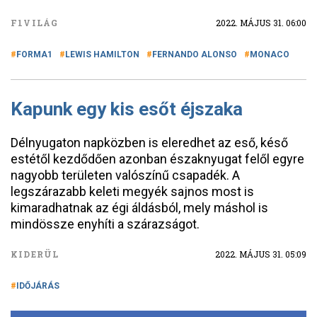
F1VILÁG
2022. MÁJUS 31. 06:00
FORMA1
LEWIS HAMILTON
FERNANDO ALONSO
MONACO
Kapunk egy kis esőt éjszaka
Délnyugaton napközben is eleredhet az eső, késő
estétől kezdődően azonban északnyugat felől egyre
nagyobb területen valószínű csapadék. A
legszárazabb keleti megyék sajnos most is
kimaradhatnak az égi áldásból, mely máshol is
mindössze enyhíti a szárazságot.
KIDERÜL
2022. MÁJUS 31. 05:09
IDŐJÁRÁS