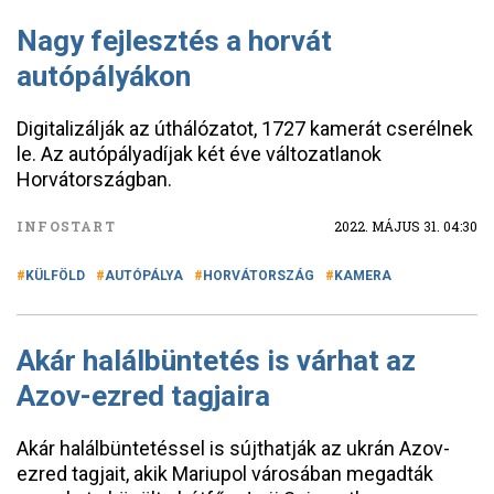
Nagy fejlesztés a horvát
autópályákon
Digitalizálják az úthálózatot, 1727 kamerát cserélnek
le. Az autópályadíjak két éve változatlanok
Horvátországban.
INFOSTART
2022. MÁJUS 31. 04:30
KÜLFÖLD
AUTÓPÁLYA
HORVÁTORSZÁG
KAMERA
Akár halálbüntetés is várhat az
Azov-ezred tagjaira
Akár halálbüntetéssel is sújthatják az ukrán Azov-
ezred tagjait, akik Mariupol városában megadták