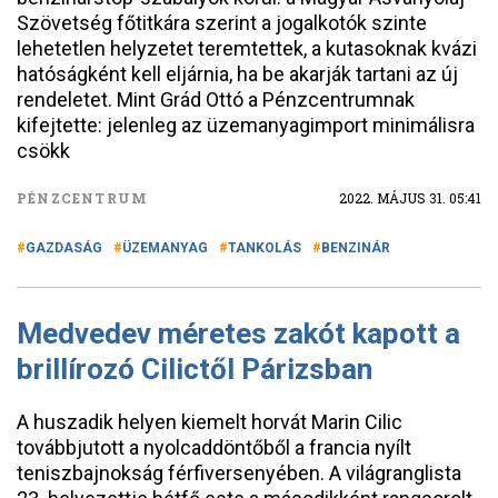
Szövetség főtitkára szerint a jogalkotók szinte
lehetetlen helyzetet teremtettek, a kutasoknak kvázi
hatóságként kell eljárnia, ha be akarják tartani az új
rendeletet. Mint Grád Ottó a Pénzcentrumnak
kifejtette: jelenleg az üzemanyagimport minimálisra
csökk
PÉNZCENTRUM
2022. MÁJUS 31. 05:41
GAZDASÁG
ÜZEMANYAG
TANKOLÁS
BENZINÁR
Medvedev méretes zakót kapott a
brillírozó Cilictől Párizsban
A huszadik helyen kiemelt horvát Marin Cilic
továbbjutott a nyolcaddöntőből a francia nyílt
teniszbajnokság férfiversenyében. A világranglista