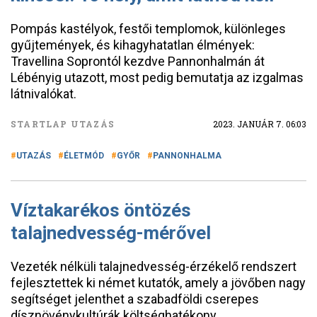
Pompás kastélyok, festői templomok, különleges
gyűjtemények, és kihagyhatatlan élmények:
Travellina Soprontól kezdve Pannonhalmán át
Lébényig utazott, most pedig bemutatja az izgalmas
látnivalókat.
STARTLAP UTAZÁS
2023. JANUÁR 7. 06:03
UTAZÁS
ÉLETMÓD
GYŐR
PANNONHALMA
Víztakarékos öntözés
talajnedvesség-mérővel
Vezeték nélküli talajnedvesség-érzékelő rendszert
fejlesztettek ki német kutatók, amely a jövőben nagy
segítséget jelenthet a szabadföldi cserepes
dísznövénykultúrák költséghatékony,