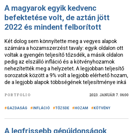
A magyarok egyik kedvenc
befektetése volt, de aztán jött
2022 és mindent felborított
Két dolog sem könnyítette meg a vegyes alapok
számára a hozamszerzést tavaly: egyik oldalon ott
voltak a gyengén teljesítő tőzsdék, a másik oldalon
pedig az elszálló infláció és a kötvényhozamok
nehezítették meg a helyzetet. A legjobban teljesítő
sorozatok között a 9% volt a legjobb elérhető hozam,
de a legjobb alapok többségének teljesítménye inká
PORTFOLIO
2023. JANUÁR 7. 06:00
GAZDASÁG
INFLÁCIÓ
TŐZSDE
HOZAM
KÖTVÉNY
A legfrissebb gépújdonságok