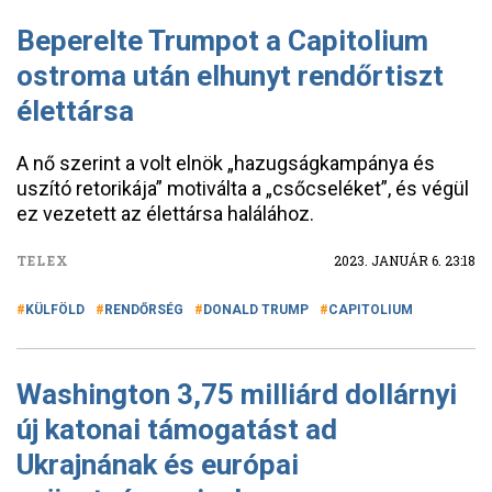
Beperelte Trumpot a Capitolium
ostroma után elhunyt rendőrtiszt
élettársa
A nő szerint a volt elnök „hazugságkampánya és
uszító retorikája” motiválta a „csőcseléket”, és végül
ez vezetett az élettársa halálához.
TELEX
2023. JANUÁR 6. 23:18
KÜLFÖLD
RENDŐRSÉG
DONALD TRUMP
CAPITOLIUM
Washington 3,75 milliárd dollárnyi
új katonai támogatást ad
Ukrajnának és európai