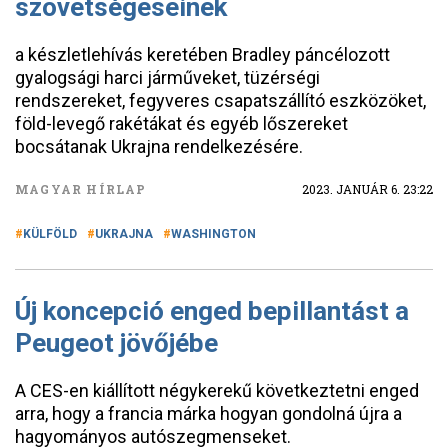
szövetségeseinek
a készletlehívás keretében Bradley páncélozott
gyalogsági harci járműveket, tüzérségi
rendszereket, fegyveres csapatszállító eszközöket,
föld-levegő rakétákat és egyéb lőszereket
bocsátanak Ukrajna rendelkezésére.
MAGYAR HÍRLAP
2023. JANUÁR 6. 23:22
KÜLFÖLD
UKRAJNA
WASHINGTON
Új koncepció enged bepillantást a
Peugeot jövőjébe
A CES-en kiállított négykerekű következtetni enged
arra, hogy a francia márka hogyan gondolná újra a
hagyományos autószegmenseket.