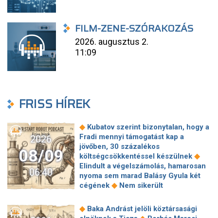
FILM-ZENE-SZÓRAKOZÁS
2026. augusztus 2.
11:09
FRISS HÍREK
◆
Kubatov szerint bizonytalan, hogy a
Fradi mennyi támogatást kap a
2026
jövőben, 30 százalékos
08/09
◆
költségcsökkentéssel készülnek
Elindult a végelszámolás, hamarosan
06:40
nyoma sem marad Balásy Gyula két
◆
cégének
Nem sikerült
megállapodni a köztársasági elnökről,
tojással dobálták meg a
◆
Baka Andrást jelöli köztársasági
◆
miniszterelnököt – Koszovóban