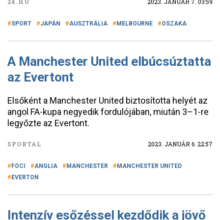
24.HU
2023. JANUÁR 7. 03:59
SPORT
JAPÁN
AUSZTRÁLIA
MELBOURNE
OSZAKA
A Manchester United elbúcsúztatta
az Evertont
Elsőként a Manchester United biztosította helyét az
angol FA-kupa negyedik fordulójában, miután 3–1-re
legyőzte az Evertont.
SPORTAL
2023. JANUÁR 6. 22:57
FOCI
ANGLIA
MANCHESTER
MANCHESTER UNITED
EVERTON
Intenzív esőzéssel kezdődik a jövő