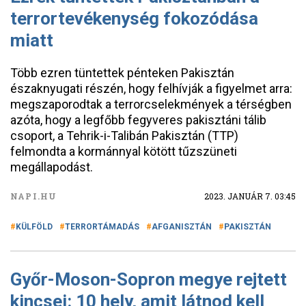
terrortevékenység fokozódása
miatt
Több ezren tüntettek pénteken Pakisztán
északnyugati részén, hogy felhívják a figyelmet arra:
megszaporodtak a terrorcselekmények a térségben
azóta, hogy a legfőbb fegyveres pakisztáni tálib
csoport, a Tehrik-i-Talibán Pakisztán (TTP)
felmondta a kormánnyal kötött tűzszüneti
megállapodást.
NAPI.HU
2023. JANUÁR 7. 03:45
KÜLFÖLD
TERRORTÁMADÁS
AFGANISZTÁN
PAKISZTÁN
Győr-Moson-Sopron megye rejtett
kincsei: 10 hely, amit látnod kell