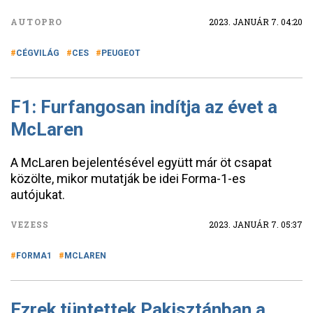
AUTOPRO
2023. JANUÁR 7. 04:20
CÉGVILÁG
CES
PEUGEOT
F1: Furfangosan indítja az évet a
McLaren
A McLaren bejelentésével együtt már öt csapat
közölte, mikor mutatják be idei Forma-1-es
autójukat.
VEZESS
2023. JANUÁR 7. 05:37
FORMA1
MCLAREN
Ezrek tüntettek Pakisztánban a