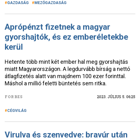
GAZDASÁG
MEZŐGAZDASÁG
Aprópénzt fizetnek a magyar
gyorshajtók, és ez emberéletekbe
kerül
Hetente több mint két ember hal meg gyorshajtás
miatt Magyarországon. A legdurvább bírság a nettó
átlagfizetés alatt van majdnem 100 ezer forinttal.
Máshol a millió feletti büntetés sem ritka.
FORBES
2023. JÚLIUS 5. 06:25
CÉGVILÁG
Virulva és szenvedve: bravúr után