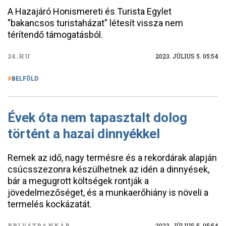
A Hazajáró Honismereti és Turista Egylet
"bakancsos turistaházat" létesít vissza nem
térítendő támogatásból.
24.HU
2023. JÚLIUS 5. 05:54
BELFÖLD
Évek óta nem tapasztalt dolog
történt a hazai dinnyékkel
Remek az idő, nagy termésre és a rekordárak alapján
csúcsszezonra készülhetnek az idén a dinnyések,
bár a megugrott költségek rontják a
jövedelmezőséget, és a munkaerőhiány is növeli a
termelés kockázatát.
PRIVÁTBANKÁR
2023. JÚLIUS 5. 05:54