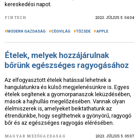
kereskedési napot.
FINTECH
2023. JÚLIUS 5. 04:04
MODERN GAZDASÁG
CÉGVILÁG
TŐZSDE
APPLE
Ételek, melyek hozzájárulnak
bőrünk egészséges ragyogásához
Az elfogyasztott ételek hatással lehetnek a
hangulatunkra és külső megjelenésünkre is. Egyes
ételek segítenek a gyomorpanaszok leküzdésében,
mások a hajhullás megelőzésében. Vannak olyan
élelmiszerek is, amelyeket beiktathatunk az
étrendünkbe, hogy segíthetnek a gyönyörű, ragyogó
bőr és az egészséges ragyogás elérésében.
MAGYAR MEZŐGAZDASÁG
2023. JÚLIUS 5. 05:07