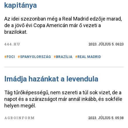
kapitánya
Az idei szezonban még a Real Madrid edzője marad,
de a jövő évi Copa Americán már ő vezeti a
brazilokat.
444.HU
2023. JÚLIUS 5. 06:23
FOCI
SPANYOLORSZÁG
BRAZÍLIA
REAL MADRID
Imádja hazánkat a levendula
Tág tűrőképességű, nem szereti a túl sok vizet, de a
napot és a szárazságot már annál inkább, és sokféle
helyen megél.
AGROINFORM
2023. JÚLIUS 5. 05:38