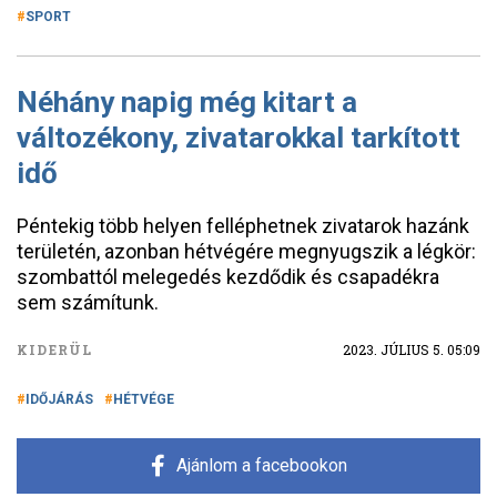
SPORT
Néhány napig még kitart a
változékony, zivatarokkal tarkított
idő
Péntekig több helyen felléphetnek zivatarok hazánk
területén, azonban hétvégére megnyugszik a légkör:
szombattól melegedés kezdődik és csapadékra
sem számítunk.
KIDERÜL
2023. JÚLIUS 5. 05:09
IDŐJÁRÁS
HÉTVÉGE
Ajánlom a facebookon