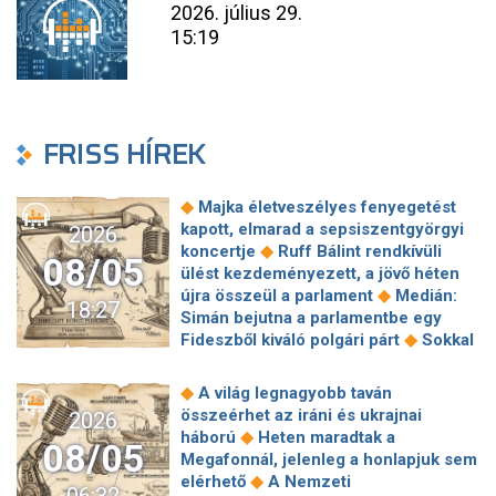
2026. július 29.
15:19
FRISS HÍREK
◆
Majka életveszélyes fenyegetést
kapott, elmarad a sepsiszentgyörgyi
2026
◆
koncertje
Ruff Bálint rendkívüli
08/05
ülést kezdeményezett, a jövő héten
◆
újra összeül a parlament
Medián:
18:27
Simán bejutna a parlamentbe egy
◆
Fideszből kiváló polgári párt
Sokkal
◆
olcsóbb lesz végre a tankolás
Vitézy: 42 új, 120 méteres
◆
A világ legnagyobb taván
motorvonatot vesznek, teljesen
összeérhet az iráni és ukrajnai
2026
megújul a szentendrei, a csepeli és a
◆
háború
Heten maradtak a
08/05
◆
ráckevei HÉV járműparkja
Egy
Megafonnál, jelenleg a honlapjuk sem
hajszálon múlt Paks, de a jövőben jó
◆
elérhető
A Nemzeti
◆
lenne nem kísérteni a sorsot