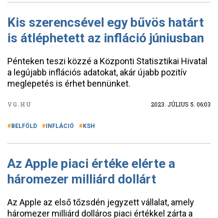
Kis szerencsével egy bűvös határt
is átléphetett az infláció júniusban
Pénteken teszi közzé a Központi Statisztikai Hivatal
a legújabb inflációs adatokat, akár újabb pozitív
meglepetés is érhet bennünket.
VG.HU
2023. JÚLIUS 5. 06:03
BELFÖLD
INFLÁCIÓ
KSH
Az Apple piaci értéke elérte a
háromezer milliárd dollárt
Az Apple az első tőzsdén jegyzett vállalat, amely
háromezer milliárd dolláros piaci értékkel zárta a