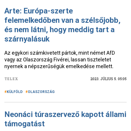
Arte: Európa-szerte
felemelkedőben van a szélsőjobb,
és nem látni, hogy meddig tart a
szárnyalásuk
Az egykori számkivetett pártok, mint német AfD
vagy az Olaszország Fivérei, lassan tiszteletet
nyernek a népszerűségük emelkedése mellett.
TELEX
2023. JÚLIUS 5. 05:05
KÜLFÖLD
OLASZORSZÁG
Neonáci túraszervező kapott állami
támogatást