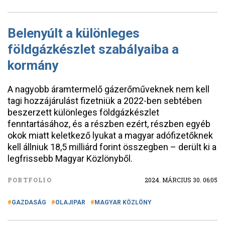
Belenyúlt a különleges
földgázkészlet szabályaiba a
kormány
A nagyobb áramtermelő gázerőműveknek nem kell
tagi hozzájárulást fizetniük a 2022-ben sebtében
beszerzett különleges földgázkészlet
fenntartásához, és a részben ezért, részben egyéb
okok miatt keletkező lyukat a magyar adófizetőknek
kell állniuk 18,5 milliárd forint összegben – derült ki a
legfrissebb Magyar Közlönyből.
PORTFOLIO
2024. MÁRCIUS 30. 06:05
GAZDASÁG
OLAJIPAR
MAGYAR KÖZLÖNY