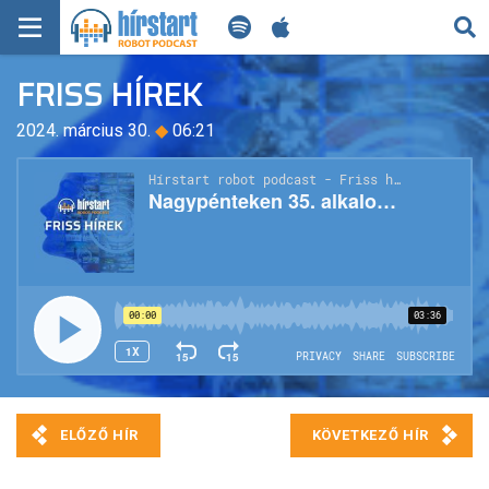
KERESÉS
FRISS HÍREK
KEZDŐLAP
2024. március 30.
◆
06:21
FRISS HÍREK
TECH HÍREK
FILM-ZENE-SZÓRAKOZÁS
PLAYLIST
MI AZ A ROBOT PODCAST?