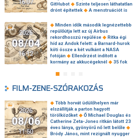
16:07
◆
Google-szolgáltatás
Április óta nem
a hidegfront érkezése előtt
◆
GitHubot
Szinte teljesen láthatatlan
sok életjelet ad Elon Musk Wikipedia-
◆
drónt építettek
A menstruációt is
◆
ellenlábasa
Új OLED zászlóshajó a
◆
megváltoztathatja a hőség
Újra
◆
Huawei tabletek között
Különleges
megmutatja magát egy délvidéki régi
◆
Minden idők második legnézettebb
ajánlatokkal várja a látogatókat az új,
magyar erőd, a Dunából emelkedik ki
repülőútja lett az új Airbus
2026
◆
pécsi Samsung Experience Store
◆
Soha nem látott mértékű járványt
◆
rekordhosszú repülése
Ritka égi
Meglepő eredményt hozott egy
08/04
okoz a Bundibugyo-ebolavírus, ami
híd az Andok felett: a Barnard-hurok
◆
gyerekeket vizsgáló kutatás
A
ellen megkezdődött a Moderna
köti össze a két vulkánt a NASA
DeepSeek drágítja API-ját — vége a
16:12
◆
mRNS-vakcinájának tesztelése
◆
fotóján
Ellenőrzést indított a
mesterséges intelligencia olcsó
Poco M8 Power néven futott be a
◆
kormány az akkucégeknél
35 fok
◆
korszakának?
Fordulat a
◆
széria új tagja
Közel 400 szabadtéri
felett már az egészséges szervezetet
pénzvilágban: olyan lépésre
tűzhöz riasztották a tűzoltókat a
is megviseli a hőség – erre
kényszerülnek a bankok az új
◆
hőségriadó óta
Hatalmas robbanás
◆
figyelmeztetnek az orvosok
amerikai AI-fejlesztések miatt, amire
történt a Dunában, hallani lehetett
FILM-ZENE-SZÓRAKOZÁS
Túlterhelt hálózatok és forró
korábban nem volt példa
kilométerekről – a cernavodai
laptopok: így élheti túl a home office a
atomerőmű felé próbálták terelni a
◆
hőhullámokat
Egészen különös
◆
románok a folyam vízhozamát
◆
Több horvát üdülőhelyen már
◆
látványt nyújt Nagymarosnál a Duna
Államkincstár-támadás: Örülhetünk,
elszállítják a parton hagyott
2026
Kiderült, mi van a robotmobil testében
hogy nem történik hasonló minden
◆
törölközőket
Ő Michael Douglas és
◆
Sötétbe burkolóznak a Media Markt
08/06
◆
nap
Elképesztő növekedést
Catherine Zeta-Jones ritkán látott 23
◆
áruházak
Energiatakarékos
villantott a SpaceX, mégis megijedtek
◆
éves lánya, gyönyörű nő lett belőle
működésre állt át a Debreceni
11:50
a befektetők
Bródy János, mint rezignált nyugger
Közlekedési Zrt. az energiaválság