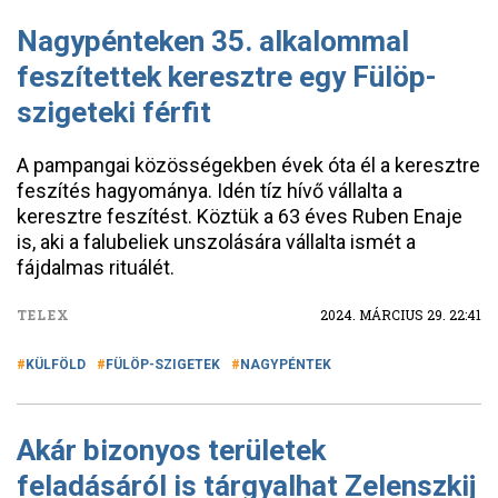
Nagypénteken 35. alkalommal
feszítettek keresztre egy Fülöp-
szigeteki férfit
A pampangai közösségekben évek óta él a keresztre
feszítés hagyománya. Idén tíz hívő vállalta a
keresztre feszítést. Köztük a 63 éves Ruben Enaje
is, aki a falubeliek unszolására vállalta ismét a
fájdalmas rituálét.
TELEX
2024. MÁRCIUS 29. 22:41
KÜLFÖLD
FÜLÖP-SZIGETEK
NAGYPÉNTEK
Akár bizonyos területek
feladásáról is tárgyalhat Zelenszkij