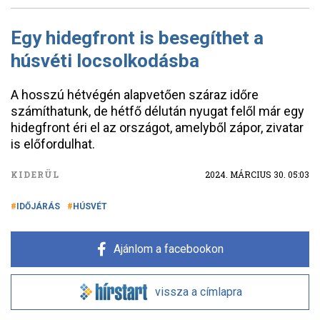
Egy hidegfront is besegíthet a
húsvéti locsolkodásba
A hosszú hétvégén alapvetően száraz időre
számíthatunk, de hétfő délután nyugat felől már egy
hidegfront éri el az országot, amelyből zápor, zivatar
is előfordulhat.
KIDERÜL
2024. MÁRCIUS 30. 05:03
IDŐJÁRÁS
HÚSVÉT
Ajánlom a facebookon
vissza a címlapra