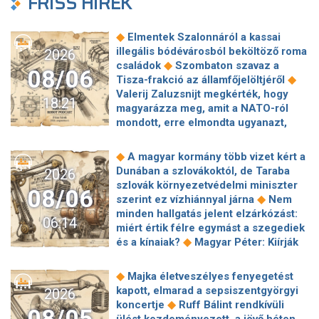
FRISS HÍREK
◆
Elmentek Szalonnáról a kassai
illegális bódévárosból beköltöző roma
2026
◆
családok
Szombaton szavaz a
08/06
◆
Tisza-frakció az államfőjelöltjéről
Valerij Zaluzsnijt megkérték, hogy
18:21
magyarázza meg, amit a NATO-ról
mondott, erre elmondta ugyanazt,
◆
csak még erősebben
800 millióért
kötött szerződéseket a HM cége a
◆
A magyar kormány több vizet kért a
Lounge Eventtel, a miniszter
Dunában a szlovákoktól, de Taraba
2026
◆
feljelentést tett
Orbán Anita
szlovák környezetvédelmi miniszter
08/06
megkérte a szlovák kormányt, hogy
◆
szerint ez vízhiánnyal járna
Nem
◆
segítse a magyar vízellátást
Forró
minden hallgatás jelent elzárkózást:
06:14
augusztus: gátja lehet az uniós
miért értik félre egymást a szegediek
források hazahozatalának az
◆
és a kínaiak?
Magyar Péter: Kiírják
◆
Alkotmánybíróság?
Török Gábor: Ez
az első szélerőművi pályázatokat, a
◆
Magyar Péter vizsgahete
projektekben magyar állami
◆
Majka életveszélyes fenyegetést
Meglepetés az albérletpiacon, nincs
◆
tulajdonrészt fognak előírni
Orbán
kapott, elmarad a sepsiszentgyörgyi
2026
◆
roham
Hirtelen titkolózni kezdett a
Gáspár hatszor repült honvédségi
◆
koncertje
Ruff Bálint rendkívüli
◆
Tisza a kegyelmi ügyekről
08/05
◆
gépen Csádba és Nigerbe
Ismert