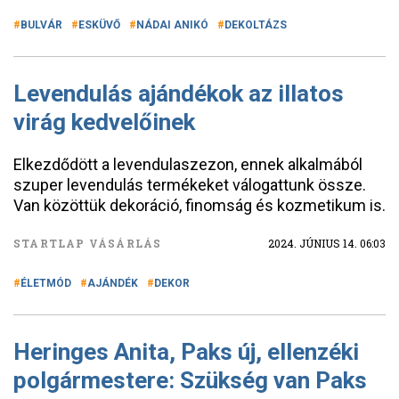
BULVÁR
ESKÜVŐ
NÁDAI ANIKÓ
DEKOLTÁZS
Levendulás ajándékok az illatos
virág kedvelőinek
Elkezdődött a levendulaszezon, ennek alkalmából
szuper levendulás termékeket válogattunk össze.
Van közöttük dekoráció, finomság és kozmetikum is.
STARTLAP VÁSÁRLÁS
2024. JÚNIUS 14. 06:03
ÉLETMÓD
AJÁNDÉK
DEKOR
Heringes Anita, Paks új, ellenzéki
polgármestere: Szükség van Paks