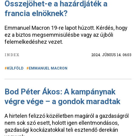
Összejöhet-e a hazárdjáték a
francia elnöknek?
Emmanuel Macron 19-re lapot húzott. Kérdés, hogy
ez a biztos megsemmisülésbe vagy az újbóli
felemelkedéshez vezet.
INDEX
2024. JÚNIUS 14. 06:03
KÜLFÖLD
EMMANUEL MACRON
Bod Péter Ákos: A kampánynak
végre vége – a gondok maradtak
A hirtelen felizzó közéletben magáról a gazdaságról
nem sok szó esett, holott igen ellentmondásos,
gazdasági kockázatokkal teli esztendő derekán