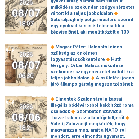
gyakorlatilag semmi sem sikerült,
2026
működése szekunder szégyenérzetet
08/07
◆
váltott ki a teljes jobboldalon
Sátoraljaújhely polgármestere szerint
18:07
egy nyolcadikos is értelmesebb a
képviselőnél, aki megütközött a 100
◆
milliós parkolón
Az amerikai
hírszerzés szerint Putyin pár éven
◆
Magyar Péter: Holnaptól nincs
belül megtámadhat egy NATO-
szükség az önkéntes
2026
◆
tagállamot
Vitézy Dávid
◆
fogyasztáscsökkentésre
Huth
08/07
elmagyarázta, miért Mészárosék
Gergely: Orbán Balázs működése
cége nyerte a közbeszerzést
szekunder szégyenérzetet váltott ki a
06:30
◆
sínhegesztésre
Nagy cégek
◆
teljes jobboldalon
A születési jogon
segítségét kéri Szolnok
járó állampolgárság megszerzésének
polgármestere a 400 kirúgott
korlátozásáról írt alá rendeletet
◆
kerékpárgyári munkás miatt
Nagy a
◆
Donald Trump
„Kevésen múlt a
◆
Elmentek Szalonnáról a kassai
mozgolódás a Legfőbb Ügyészségen,
katasztrófa” – szintet léphetett az
illegális bódévárosból beköltöző roma
2026
◆
többen kerülnek új pozícióba
Tarr
◆
orosz hibrid hadviselés
Bod Péter
◆
családok
Szombaton szavaz a
Zoltán: Zajlik a közmédia átvilágítása
08/06
Ákos: Vagyonkezelés közérdekből: mi
◆
Tisza-frakció az államfőjelöltjéről
◆
Gajdos László szerint butaság,
◆
jön a kekvák után?
Térképen, ahogy
Valerij Zaluzsnijt megkérték, hogy
hogy a Mol volt jogászára bízták a
18:21
hajnalban elérte Magyarország
magyarázza meg, amit a NATO-ról
◆
MOHU-koncesszió felülvizsgálatát
◆
határát a hidegfront
A forintot is
mondott, erre elmondta ugyanazt,
Milliós büntetés egy ismert magyar