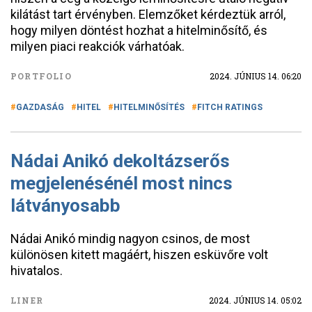
kilátást tart érvényben. Elemzőket kérdeztük arról,
hogy milyen döntést hozhat a hitelminősítő, és
milyen piaci reakciók várhatóak.
PORTFOLIO
2024. JÚNIUS 14. 06:20
GAZDASÁG
HITEL
HITELMINŐSÍTÉS
FITCH RATINGS
Nádai Anikó dekoltázserős
megjelenésénél most nincs
látványosabb
Nádai Anikó mindig nagyon csinos, de most
különösen kitett magáért, hiszen esküvőre volt
hivatalos.
LINER
2024. JÚNIUS 14. 05:02