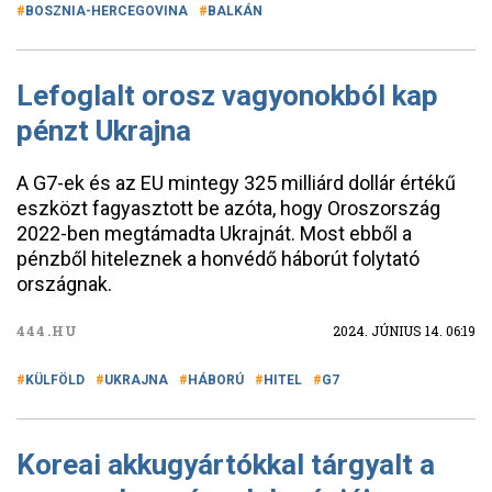
BOSZNIA-HERCEGOVINA
BALKÁN
Lefoglalt orosz vagyonokból kap
pénzt Ukrajna
A G7-ek és az EU mintegy 325 milliárd dollár értékű
eszközt fagyasztott be azóta, hogy Oroszország
2022-ben megtámadta Ukrajnát. Most ebből a
pénzből hiteleznek a honvédő háborút folytató
országnak.
444.HU
2024. JÚNIUS 14. 06:19
KÜLFÖLD
UKRAJNA
HÁBORÚ
HITEL
G7
Koreai akkugyártókkal tárgyalt a