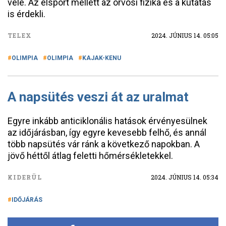
vele. Az élsport mellett az orvosi fizika és a kutatás
is érdekli.
TELEX
2024. JÚNIUS 14. 05:05
OLIMPIA
OLIMPIA
KAJAK-KENU
A napsütés veszi át az uralmat
Egyre inkább anticiklonális hatások érvényesülnek
az időjárásban, így egyre kevesebb felhő, és annál
több napsütés vár ránk a következő napokban. A
jövő héttől átlag feletti hőmérsékletekkel.
KIDERÜL
2024. JÚNIUS 14. 05:34
IDŐJÁRÁS