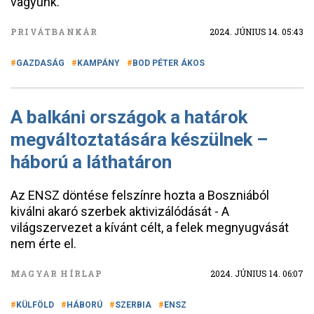
vagyunk.
PRIVÁTBANKÁR
2024. JÚNIUS 14. 05:43
GAZDASÁG
KAMPÁNY
BOD PÉTER ÁKOS
A balkáni országok a határok
megváltoztatására készülnek –
háború a láthatáron
Az ENSZ döntése felszínre hozta a Boszniából
kiválni akaró szerbek aktivizálódását - A
világszervezet a kívánt célt, a felek megnyugvását
nem érte el.
MAGYAR HÍRLAP
2024. JÚNIUS 14. 06:07
KÜLFÖLD
HÁBORÚ
SZERBIA
ENSZ