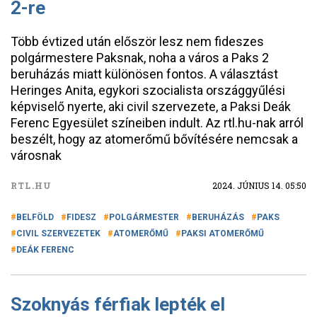
2-re
Több évtized után először lesz nem fideszes
polgármestere Paksnak, noha a város a Paks 2
beruházás miatt különösen fontos. A választást
Heringes Anita, egykori szocialista országgyűlési
képviselő nyerte, aki civil szervezete, a Paksi Deák
Ferenc Egyesület színeiben indult. Az rtl.hu-nak arról
beszélt, hogy az atomerőmű bővítésére nemcsak a
városnak
RTL.HU
2024. JÚNIUS 14. 05:50
BELFÖLD
FIDESZ
POLGÁRMESTER
BERUHÁZÁS
PAKS
CIVIL SZERVEZETEK
ATOMERŐMŰ
PAKSI ATOMERŐMŰ
DEÁK FERENC
Szoknyás férfiak lepték el