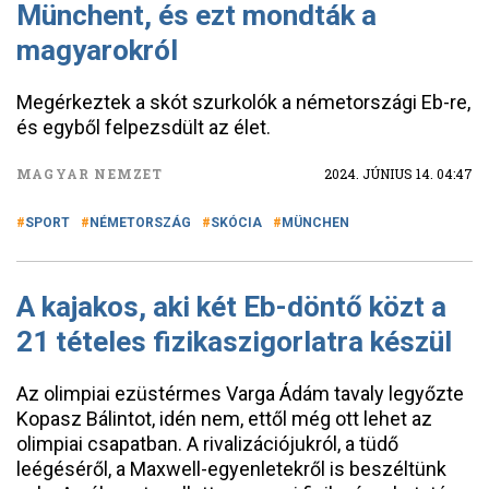
Münchent, és ezt mondták a
magyarokról
Megérkeztek a skót szurkolók a németországi Eb-re,
és egyből felpezsdült az élet.
MAGYAR NEMZET
2024. JÚNIUS 14. 04:47
SPORT
NÉMETORSZÁG
SKÓCIA
MÜNCHEN
A kajakos, aki két Eb-döntő közt a
21 tételes fizikaszigorlatra készül
Az olimpiai ezüstérmes Varga Ádám tavaly legyőzte
Kopasz Bálintot, idén nem, ettől még ott lehet az
olimpiai csapatban. A rivalizációjukról, a tüdő
leégéséről, a Maxwell-egyenletekről is beszéltünk