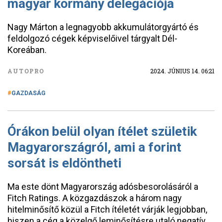
magyar kormány delegációja
Nagy Márton a legnagyobb akkumulátorgyártó és
feldolgozó cégek képviselőivel tárgyalt Dél-
Koreában.
AUTOPRO
2024. JÚNIUS 14. 06:21
GAZDASÁG
Órákon belül olyan ítélet születik
Magyarországról, ami a forint
sorsát is eldöntheti
Ma este dönt Magyarország adósbesorolásáról a
Fitch Ratings. A közgazdászok a három nagy
hitelminősítő közül a Fitch ítéletét várják legjobban,
hiszen a cég a közelgő leminősítésre utaló negatív