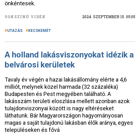
önkéntesek.
SOKSZÍNŰ VIDÉK
2024. SZEPTEMBER 15. 05:05
UTAZÁS
KECSKEMÉT
A holland lakásviszonyokat idézik a
belvárosi kerületek
Tavaly év végén a hazai lakásállomány elérte a 4,6
milliót, melynek közel harmada (32 százaléka)
Budapesten és Pest megyében található. A
lakásszám területi eloszlása mellett azonban azok
tulajdonviszonyai között is nagy eltéréseket
láthatunk. Bár Magyarországon hagyományosan
magas a saját tulajdonú lakásban élők aránya, egyes
településeken és fővá