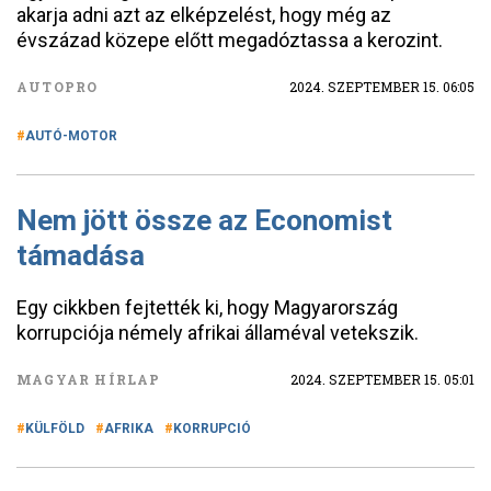
akarja adni azt az elképzelést, hogy még az
évszázad közepe előtt megadóztassa a kerozint.
AUTOPRO
2024. SZEPTEMBER 15. 06:05
AUTÓ-MOTOR
Nem jött össze az Economist
támadása
Egy cikkben fejtették ki, hogy Magyarország
korrupciója némely afrikai államéval vetekszik.
MAGYAR HÍRLAP
2024. SZEPTEMBER 15. 05:01
KÜLFÖLD
AFRIKA
KORRUPCIÓ