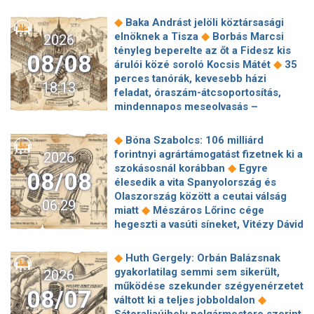
◆
Baka Andrást jelöli köztársasági
◆
elnöknek a Tisza
Borbás Marcsi
2026
tényleg beperelte az őt a Fidesz kis
08/08
◆
árulói közé soroló Kocsis Mátét
35
perces tanórák, kevesebb házi
18:13
feladat, óraszám-átcsoportosítás,
mindennapos meseolvasás –
elkészült a minisztérium alsó
◆
tagozatos javaslatcsomagja
◆
Bóna Szabolcs: 106 milliárd
Lemond és az egyetemről is távozik
forintnyi agrártámogatást fizetnek ki a
2026
az Ádám Zoltánt kirúgó corvinusos
◆
szokásosnál korábban
Egyre
08/08
◆
rektorhelyettes
élesedik a vita Spanyolország és
Katasztrófavédelem: Ez már nekünk is
Olaszország között a ceutai válság
06:29
◆
sok! És sajnos nem látjuk a végét
◆
miatt
Mészáros Lőrinc cége
Nem fizeti vissza a vételárat a zuglói
hegeszti a vasúti síneket, Vitézy Dávid
kormányzati negyed
◆
elmagyarázta, miért
Jogi lépéseket
◆
ingatlanfejlesztője
Beért Trump
tesz a Bosnyák téri irodakomplexum
◆
Huth Gergely: Orbán Balázsnak
szélerőmű-gyűlölete: egymilliárd
beruházója, ha az állam felmondja a
gyakorlatilag semmi sem sikerült,
2026
dollárt fizetnek egy német cégnek,
◆
szerződésüket
Megérkezett
működése szekunder szégyenérzetet
◆
hogy leállítsa az amerikai projektjeit
08/07
Magyar Péter bejelentése: így költik
◆
váltott ki a teljes jobboldalon
Dinnyedráma: hiába finom csemege,
el a 6 ezer milliárd forintnyi uniós