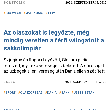
PORTFOLIO
2024. SZEPTEMBER 15. 06:15
INGATLAN
HOLLANDIA
PEST
Az olaszokat is legyőzte, még
mindig veretlen a férfi válogatott a
sakkolimpián
Szjugirov és Rapport győzött, Gledura pedig
remizett, így Lékó veresége is belefért. A női csapat
az üzbégek elleni vereség után Dánia ellen szépített.
TELEX
2024. SZEPTEMBER 14. 22:30
SPORT
OLASZORSZÁG
DÁNIA
SAKK
ÜZBEGISZTÁN