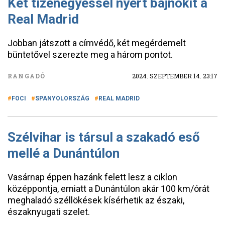
Két tizenegyessel nyert bajnokit a
Real Madrid
Jobban játszott a címvédő, két megérdemelt
büntetővel szerezte meg a három pontot.
RANGADÓ
2024. SZEPTEMBER 14. 23:17
FOCI
SPANYOLORSZÁG
REAL MADRID
Szélvihar is társul a szakadó eső
mellé a Dunántúlon
Vasárnap éppen hazánk felett lesz a ciklon
középpontja, emiatt a Dunántúlon akár 100 km/órát
meghaladó széllökések kísérhetik az északi,
északnyugati szelet.