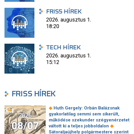
FRISS HÍREK
2026. augusztus 1.
18:20
TECH HÍREK
2026. augusztus 1.
15:12
FRISS HÍREK
◆
Huth Gergely: Orbán Balázsnak
gyakorlatilag semmi sem sikerült,
2026
működése szekunder szégyenérzetet
08/07
◆
váltott ki a teljes jobboldalon
Sátoraljaújhely polgármestere szerint