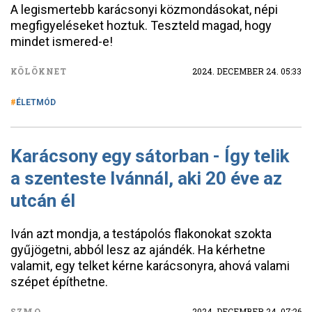
A legismertebb karácsonyi közmondásokat, népi
megfigyeléseket hoztuk. Teszteld magad, hogy
mindet ismered-e!
KÖLÖKNET
2024. DECEMBER 24. 05:33
ÉLETMÓD
Karácsony egy sátorban - Így telik
a szenteste Ivánnál, aki 20 éve az
utcán él
Iván azt mondja, a testápolós flakonokat szokta
gyűjögetni, abból lesz az ajándék. Ha kérhetne
valamit, egy telket kérne karácsonyra, ahová valami
szépet építhetne.
SZMO
2024. DECEMBER 24. 07:26