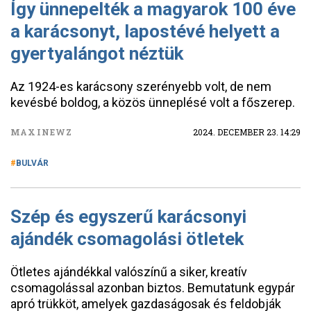
Így ünnepelték a magyarok 100 éve
a karácsonyt, lapostévé helyett a
gyertyalángot néztük
Az 1924-es karácsony szerényebb volt, de nem
kevésbé boldog, a közös ünneplésé volt a főszerep.
MAXINEWZ
2024. DECEMBER 23. 14:29
BULVÁR
Szép és egyszerű karácsonyi
ajándék csomagolási ötletek
Ötletes ajándékkal valószínű a siker, kreatív
csomagolással azonban biztos. Bemutatunk egypár
apró trükköt, amelyek gazdaságosak és feldobják