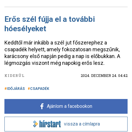
Erős szél fújja el a további
hóesélyeket
Keddtől már inkább a szél jut főszerephez a
csapadék helyett, amely fokozatosan megszűnik,
karácsony első napján pedig a nap is előbukkan. A
légmozgás viszont még napokig erős lesz.
KIDERÜL
2024. DECEMBER 24. 04:42
IDŐJÁRÁS
CSAPADÉK
Ajánlom a facebookon
vissza a címlapra