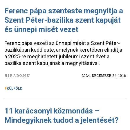
Ferenc pápa szenteste megnyitja a
Szent Péter-bazilika szent kapuját
és ünnepi misét vezet
Ferenc pápa vezeti az ünnepi misét a Szent Péter-
bazilikában kedd este, amelynek keretében elindítja
a 2025-re meghirdetett jubileumi szent évet a
bazilika szent kapujának a megnyitásával.
HIRADO.HU
2024. DECEMBER 24. 10:16
KÜLFÖLD
11 karácsonyi közmondás –
Mindegyiknek tudod a jelentését?