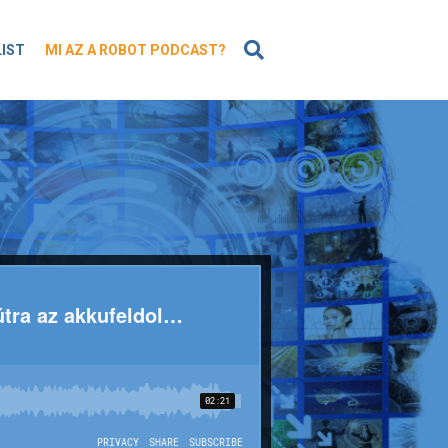
KERESÉS
LIST
MI AZ A ROBOT PODCAST?