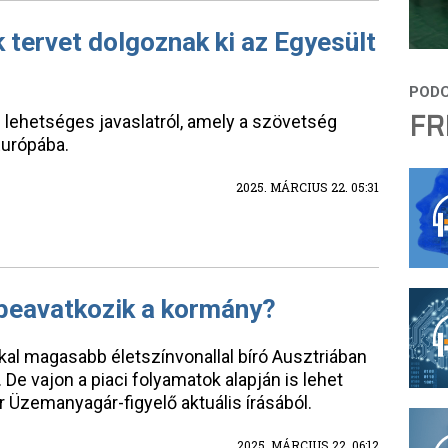
tervet dolgoznak ki az Egyesült
FR
n lehetséges javaslatról, amely a szövetség
Európába.
2025. MÁRCIUS 22. 05:31
beavatkozik a kormány?
al magasabb életszínvonallal bíró Ausztriában
 De vajon a piaci folyamatok alapján is lehet
r Üzemanyagár-figyelő aktuális írásából.
2025. MÁRCIUS 22. 06:12