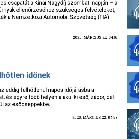
es csapatát a Kínai Nagydíj szombati napján – a
zárnyak ellenőrzéséhez szükséges felvételeket,
ták a Nemzetközi Automobil Szövetség (FIA)
2025. MÁRCIUS 22. 04:01
elhőtlen időnek
z eddig felhőtlenül napos időjárásba a
 és egyre több helyen alakul ki eső, zápor, dél
erül az esőcseppekbe.
2025. MÁRCIUS 22. 04:58