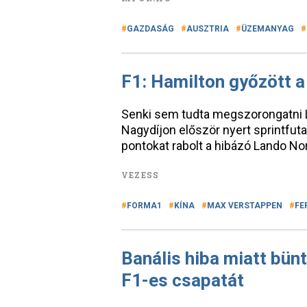
GAZDASÁG
AUSZTRIA
ÜZEMANYAG
F1: Hamilton győzött a 
Senki sem tudta megszorongatni L
Nagydíjon először nyert sprintfuta
pontokat rabolt a hibázó Lando Nor
VEZESS
FORMA1
KÍNA
MAX VERSTAPPEN
FE
Banális hiba miatt bün
F1-es csapatát