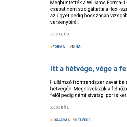
Megbüntették a Williams Forma-1-
csapat nem szolgáltatta a flexi-s
az ügyet pedig hosszasan vizsgál
versenybírái.
F1VILÁG
FORMA1
KÍNA
Itt a hétvége, vége a f
Hullámzó frontrendszer zavar be a
hétvégén. Megnövekszik a felhőzet,
felől pedig némi sivatagi por is k
KIDERÜL
IDŐJÁRÁS
HÉTVÉGE