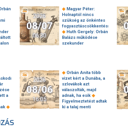
◆
Orbán
Magyar Péter:
Holnaptól nincs
2026
mmi
szükség az önkéntes
08/07
fogyasztáscsökkentésre
◆
nder
Huth Gergely: Orbán
06:30
áltott
Balázs működése
dalon
szekunder
szégyenérzetet váltott
erint
ki a teljes jobboldalon
◆
is
A születési jogon
járó állampolgárság
megszerzésének
◆
Orbán Anita több
00
korlátozásáról írt alá
áskodni
vizet kért a Dunába, a
2026
◆
Az
rendeletet Donald
ár
szlovákok azt
08/06
◆
zés
Trump
„Kevésen
ezése
válaszolták, majd
r
múlt a katasztrófa” –
◆
ett a
adnak, ha esik
16:05
szintet léphetett az
Figyelmeztetést adtak
y
orosz hibrid
◆
nak
ki a talaj menti
◆
◆
t
hadviselés
Bod
l
ózonszint miatt – de
Péter Ákos:
◆
ében
mit jelent ez?
Ókori
OZÁS
ért
Vagyonkezelés
s
római tűzoltók