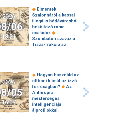
◆
Elmentek
Szalonnáról a kassai
2026
illegális bódévárosból
08/06
beköltöző roma
◆
családok
18:21
Szombaton szavaz a
Tisza-frakció az
◆
államfőjelöltjéről
Valerij Zaluzsnijt
megkérték, hogy
magyarázza meg, amit
a NATO-ról mondott,
◆
Hogyan használd az
erre elmondta
otthoni klímát az izzó
2026
ugyanazt, csak még
◆
forróságban?
Az
08/05
◆
erősebben
800
Anthropic
millióért kötött
mesterséges
16:07
szerződéseket a HM
intelligenciája
cége a Lounge
álprofilokkal,
Eventtel, a miniszter
embereket
◆
feljelentést tett
megtévesztve próbálta
Orbán Anita megkérte
meghackelni a