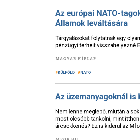
Az európai NATO-tagok 
Államok leváltására
Tárgyalásokat folytatnak egy olya
pénzügyi terheit visszahelyezné 
MAGYAR HÍRLAP
KÜLFÖLD
NATO
Az üzemanyagoknál is 
Nem lenne meglepő, miután a sokk
most olcsóbb tankolni, mint itthon.
árcsökkenés? Ez is kiderül az Mfo
MFOR.HU