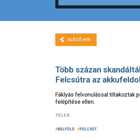
Több százan skandáltá
Felcsútra az akkufeldo
Fáklyás felvonulással tiltakoztak
felépítése ellen.
TELEX
BELFÖLD
FELCSÚT