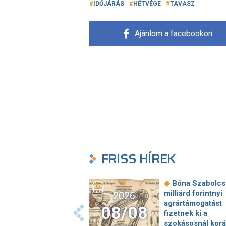
IDŐJÁRÁS
HÉTVÉGE
TAVASZ
Ajánlom a facebookon
FRISS HÍREK
◆
Bóna Szabolcs
milliárd forintnyi
2026
agrártámogatást
08/08
fizetnek ki a
szokásosnál kor