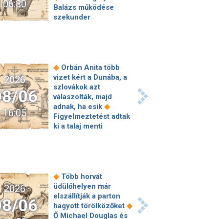
06:30
Balázs működése
szekunder
szégyenérzetet váltott
ki a teljes jobboldalon
◆
A születési jogon
járó állampolgárság
megszerzésének
◆
Orbán Anita több
korlátozásáról írt alá
vizet kért a Dunába, a
2026
rendeletet Donald
szlovákok azt
08/06
◆
Trump
„Kevésen
válaszolták, majd
múlt a katasztrófa” –
◆
adnak, ha esik
16:05
szintet léphetett az
Figyelmeztetést adtak
orosz hibrid
ki a talaj menti
◆
hadviselés
Bod
ózonszint miatt – de
Péter Ákos:
◆
mit jelent ez?
Ókori
Vagyonkezelés
római tűzoltók
közérdekből: mi jön a
laktanyáját találhatták
◆
kekvák után?
meg a Colosseum
◆
Több horvát
Térképen, ahogy
◆
mellett
Megdőltek a
üdülőhelyen már
2026
hajnalban elérte
melegrekordok
elszállítják a parton
08/06
Magyarország határát
Magyarországon:
◆
hagyott törölközőket
◆
a hidegfront
A
Budakalászon 41,4,
Ő Michael Douglas és