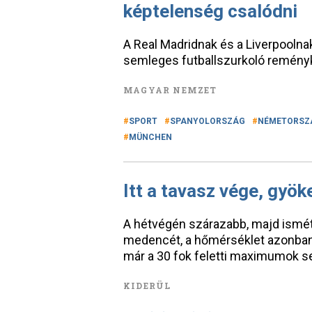
képtelenség csalódni
A Real Madridnak és a Liverpooln
semleges futballszurkoló remény
MAGYAR NEMZET
SPORT
SPANYOLORSZÁG
NÉMETORSZ
MÜNCHEN
Itt a tavasz vége, gyö
A hétvégén szárazabb, majd ismét
medencét, a hőmérséklet azonban
már a 30 fok feletti maximumok s
KIDERÜL