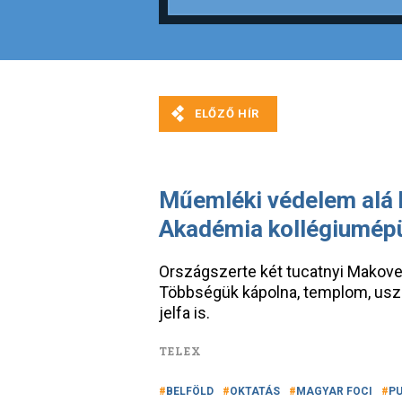
Műemléki védelem alá k
Akadémia kollégiumép
Országszerte két tucatnyi Makove
Többségük kápolna, templom, uszo
jelfa is.
TELEX
BELFÖLD
OKTATÁS
MAGYAR FOCI
P