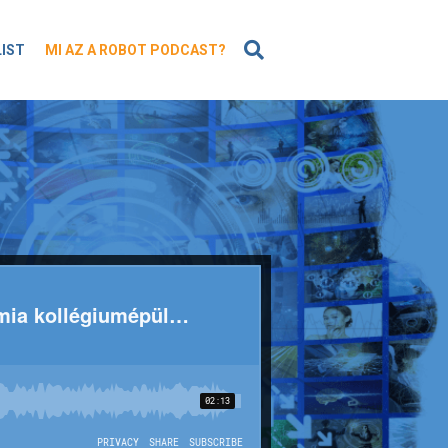
KERESÉS
LIST
MI AZ A ROBOT PODCAST?