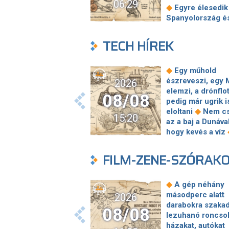
06:29
◆
Egyre élesedik 
Spanyolország é
Olaszország közö
ceutai válság mia
TECH HÍREK
Mészáros Lőrinc
hegeszti a vasúti
síneket, Vitézy D
◆
Egy műhold
elmagyarázta, mi
észreveszi, egy 
2026
Jogi lépéseket t
elemzi, a drónflo
08/08
Bosnyák téri
pedig már ugrik i
irodakomplexum
◆
eloltani
Nem c
15:20
beruházója, ha a
az a baj a Dunával
állam felmondja 
hogy kevés a víz
◆
szerződésüket
Nem sci-fi: néhá
Megérkezett Mag
éven belül
FILM-ZENE-SZÓRAK
Péter bejelentése
újranőhetnek az
költik el a 6 ezer
◆
emberi fogak
milliárd forintnyi
Néhány kínai kut
◆
A gép néhány
◆
pénzt
Megbénu
elkészítette a le
másodperc alatt
2026
ivóvíztárolók tölt
olyan térképet,
darabokra szakad
08/08
Ózdon – de másh
amelyen végre lá
lezuhanó roncso
komoly nehézsé
a Hold geológiai
házakat, autókat