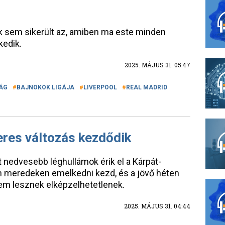
ak sem sikerült az, amiben ma este minden
kedik.
2025. MÁJUS 31. 05:47
ÁG
BAJNOKOK LIGÁJA
LIVERPOOL
REAL MADRID
keres változás kezdődik
 nedvesebb léghullámok érik el a Kárpát-
 meredeken emelkedni kezd, és a jövő héten
em lesznek elképzelhetetlenek.
2025. MÁJUS 31. 04:44