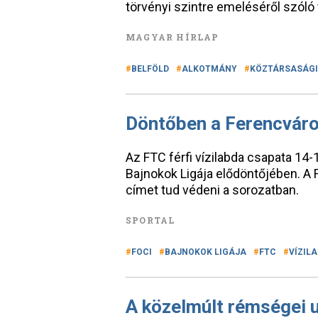
törvényi szintre emeléséről szóló 
MAGYAR HÍRLAP
BELFÖLD
ALKOTMÁNY
KÖZTÁRSASÁGI
Döntőben a Ferencváros
Az FTC férfi vízilabda csapata 14-1
Bajnokok Ligája elődöntőjében. A 
címet tud védeni a sorozatban.
SPORTAL
FOCI
BAJNOKOK LIGÁJA
FTC
VÍZIL
A közelmúlt rémségei 