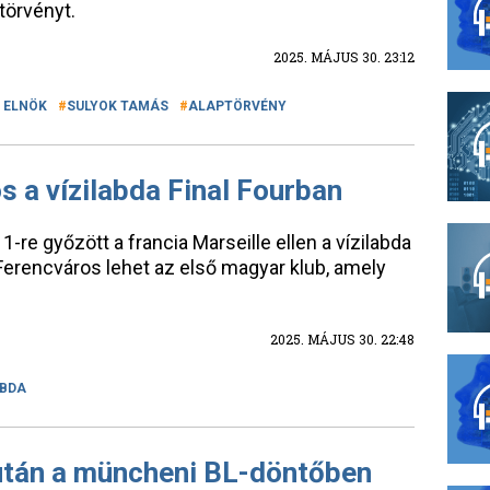
törvényt.
2025. MÁJUS 30. 23:12
 ELNÖK
SULYOK TAMÁS
ALAPTÖRVÉNY
 a vízilabda Final Fourban
1-re győzött a francia Marseille ellen a vízilabda
Ferencváros lehet az első magyar klub, amely
2025. MÁJUS 30. 22:48
ABDA
után a müncheni BL-döntőben