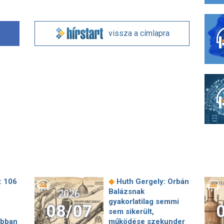
vissza a címlapra
◆
: 106
Huth Gergely: Orbán
Balázsnak
2026
gyakorlatilag semmi
08/07
sem sikerült,
ábban
működése szekunder