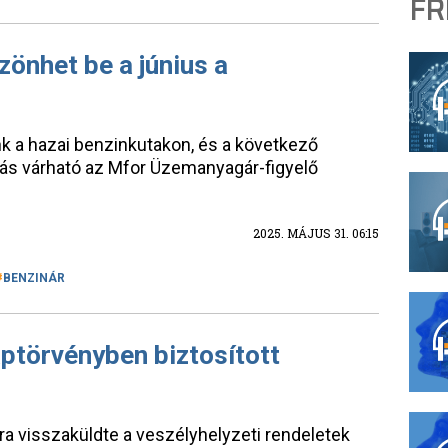
FR
zönhet be a június a
k a hazai benzinkutakon, és a következő
zás várható az Mfor Üzemanyagár-figyelő
2025. MÁJUS 31. 06:15
BENZINÁR
aptörvényben biztosított
a visszaküldte a veszélyhelyzeti rendeletek