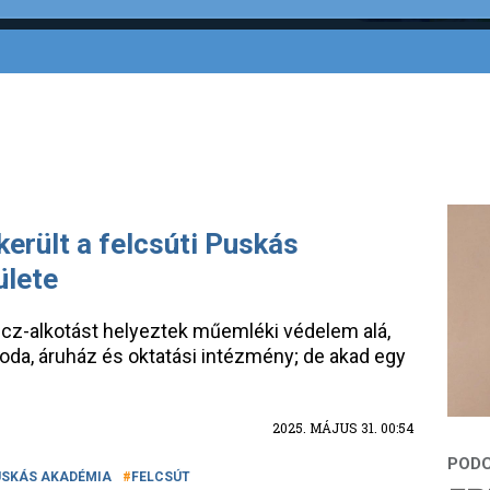
erült a felcsúti Puskás
ülete
cz-alkotást helyeztek műemléki védelem alá,
da, áruház és oktatási intézmény; de akad egy
2025. MÁJUS 31. 00:54
USKÁS AKADÉMIA
FELCSÚT