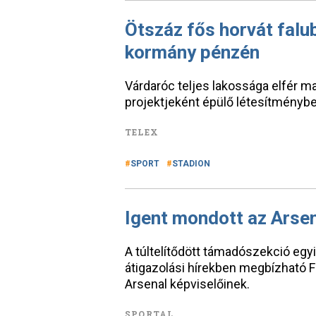
Ötszáz fős horvát falu
kormány pénzén
Várdaróc teljes lakossága elfér m
projektjeként épülő létesítménybe
TELEX
SPORT
STADION
Igent mondott az Arse
A túltelítődött támadószekció egyi
átigazolási hírekben megbízható 
Arsenal képviselőinek.
SPORTAL