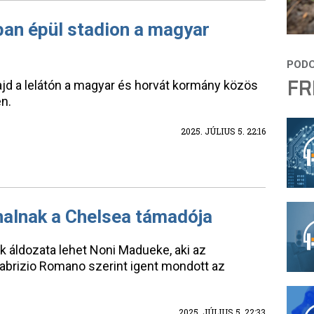
ban épül stadion a magyar
FR
ajd a lelátón a magyar és horvát kormány közös
n.
2025. JÚLIUS 5. 22:16
nalnak a Chelsea támadója
k áldozata lehet Noni Madueke, aki az
Fabrizio Romano szerint igent mondott az
2025. JÚLIUS 5. 22:33