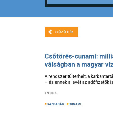
Csőtörés-cunami: milliá
válságban a magyar ví
A rendszer túlterhelt, a karbanta
– és ennek a levét az adófizetők 
INDEX
GAZDASÁG
CUNAMI