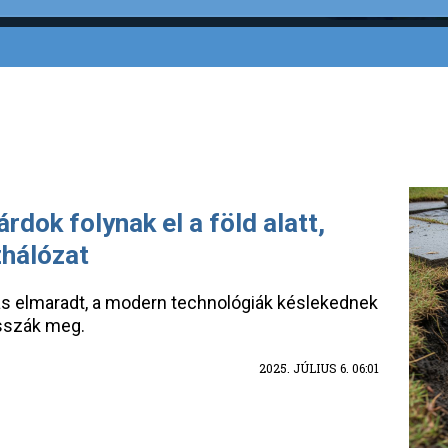
rdok folynak el a föld alatt,
zhálózat
rtás elmaradt, a modern technológiák késlekednek
isszák meg.
2025. JÚLIUS 6. 06:01