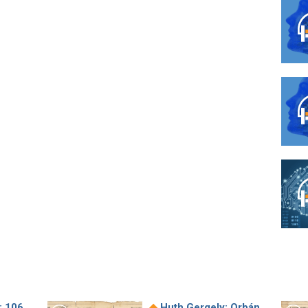
◆
: 106
Huth Gergely: Orbán