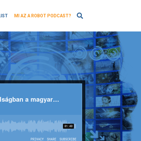
KERESÉS
LIST
MI AZ A ROBOT PODCAST?