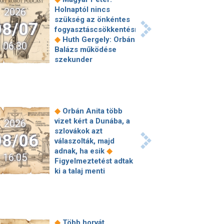
Holnaptól nincs
2026
szükség az önkéntes
08/07
fogyasztáscsökkentésre
◆
Huth Gergely: Orbán
06:30
Balázs működése
szekunder
szégyenérzetet váltott
ki a teljes jobboldalon
◆
A születési jogon
járó állampolgárság
megszerzésének
◆
Orbán Anita több
korlátozásáról írt alá
vizet kért a Dunába, a
2026
rendeletet Donald
szlovákok azt
08/06
◆
Trump
„Kevésen
válaszolták, majd
múlt a katasztrófa” –
◆
adnak, ha esik
16:05
szintet léphetett az
Figyelmeztetést adtak
orosz hibrid
ki a talaj menti
◆
hadviselés
Bod
ózonszint miatt – de
Péter Ákos:
◆
mit jelent ez?
Ókori
Vagyonkezelés
római tűzoltók
közérdekből: mi jön a
laktanyáját találhatták
◆
kekvák után?
meg a Colosseum
◆
Több horvát