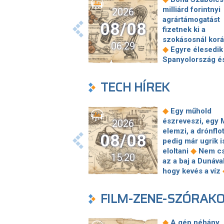
milliárd forintnyi
2026
agrártámogatást
08/08
fizetnek ki a
szokásosnál kor
06:29
◆
Egyre élesedik 
Spanyolország é
Olaszország közö
ceutai válság mia
TECH HÍREK
Mészáros Lőrinc
hegeszti a vasúti
síneket, Vitézy D
◆
Egy műhold
elmagyarázta, mi
észreveszi, egy 
2026
Jogi lépéseket t
elemzi, a drónflo
08/08
Bosnyák téri
pedig már ugrik i
irodakomplexum
◆
eloltani
Nem c
15:20
beruházója, ha a
az a baj a Dunával
állam felmondja 
hogy kevés a víz
◆
szerződésüket
Nem sci-fi: néhá
Megérkezett Mag
éven belül
FILM-ZENE-SZÓRAK
Péter bejelentése
újranőhetnek az
költik el a 6 ezer
◆
emberi fogak
milliárd forintnyi
Néhány kínai kut
◆
A gép néhány