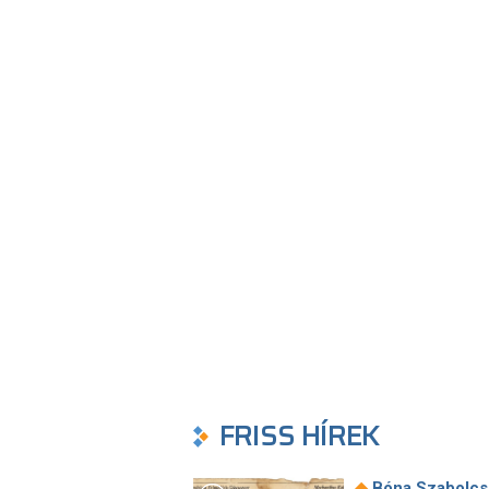
FRISS HÍREK
◆
Bóna Szabolcs