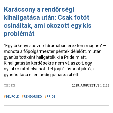
Karácsony a rendőrségi
kihallgatása után: Csak fotót
csináltak, ami okozott egy kis
problémát
"Egy örkényi abszurd drámában éreztem magam" –
mondta a főpolgármester péntek délelőtt, miután
gyanúsítottként hallgatták ki a Pride miatt.
Kihallgatásán kérdésekre nem válaszolt, egy
nyilatkozatot olvasott fel jogi álláspontjukról, a
gyanúsítása ellen pedig panasszal élt.
TELEX
2025. AUGUSZTUS 1. 11:15
BELFÖLD
RENDŐRSÉG
PRIDE