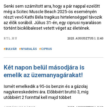
Senki sem számított arra, hogy a pár nappal ezelőtt
még a Scitec Muscle Beach 2025-ös eseményén
részt vevő Kathi Béla tragikus hirtelenséggel távozik
az élők sorából. Július 31-én, egy ciprusi nyaraláson
történt biciklibaleset vetett véget az életének.
RTL.HU
2025. AUGUSZTUS 1. 11:40
BULVÁR
NYARALÁS
CIPRUS
Két napon belül másodjára is
emelik az üzemanyagárakat!
Ismét emelkedik a 95-ös benzin és a gázolaj
nagykereskedelmi ára. Előbbiért bruttó 3, míg
utóbbiért 2 forinttal kell majd többet