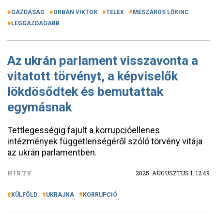
GAZDASÁG
ORBÁN VIKTOR
TELEX
MÉSZÁROS LŐRINC
LEGGAZDAGABB
Az ukrán parlament visszavonta a
vitatott törvényt, a képviselők
lökdösődtek és bemutattak
egymásnak
Tettlegességig fajult a korrupcióellenes
intézmények függetlenségéről szóló törvény vitája
az ukrán parlamentben.
HÍRTV
2025. AUGUSZTUS 1. 12:49
KÜLFÖLD
UKRAJNA
KORRUPCIÓ