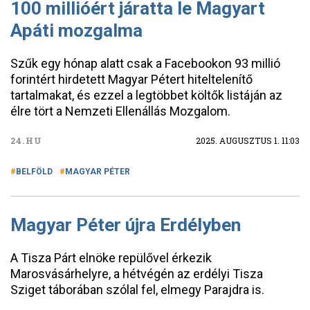
100 millióért járatta le Magyart
Apáti mozgalma
Szűk egy hónap alatt csak a Facebookon 93 millió
forintért hirdetett Magyar Pétert hiteltelenítő
tartalmakat, és ezzel a legtöbbet költők listáján az
élre tört a Nemzeti Ellenállás Mozgalom.
24.HU
2025. AUGUSZTUS 1. 11:03
BELFÖLD
MAGYAR PÉTER
Magyar Péter újra Erdélyben
A Tisza Párt elnöke repülővel érkezik
Marosvásárhelyre, a hétvégén az erdélyi Tisza
Sziget táborában szólal fel, elmegy Parajdra is.