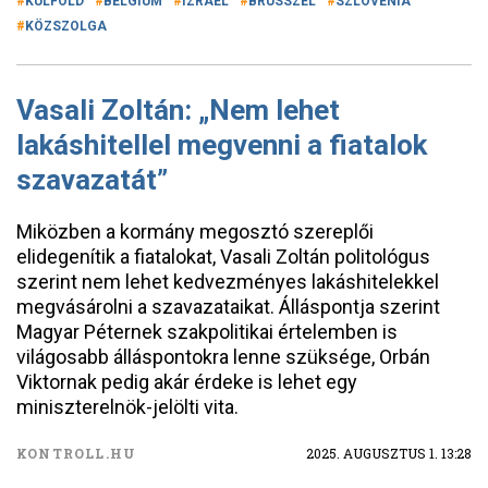
KÜLFÖLD
BELGIUM
IZRAEL
BRÜSSZEL
SZLOVÉNIA
KÖZSZOLGA
Vasali Zoltán: „Nem lehet
lakáshitellel megvenni a fiatalok
szavazatát”
Miközben a kormány megosztó szereplői
elidegenítik a fiatalokat, Vasali Zoltán politológus
szerint nem lehet kedvezményes lakáshitelekkel
megvásárolni a szavazataikat. Álláspontja szerint
Magyar Péternek szakpolitikai értelemben is
világosabb álláspontokra lenne szüksége, Orbán
Viktornak pedig akár érdeke is lehet egy
miniszterelnök-jelölti vita.
KONTROLL.HU
2025. AUGUSZTUS 1. 13:28