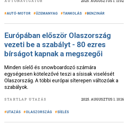
AUTÓNAVIGÁTOR
2025. AUGUSZTUS 1. 11:02
AUTÓ-MOTOR
ÜZEMANYAG
TANKOLÁS
BENZINÁR
Európában először Olaszország
vezeti be a szabályt - 80 ezres
bírságot kapnak a megszegői
Minden síelő és snowboardozó számára
egységesen kötelezővé teszi a sísisak viselését
Olaszország. A többi európai síterepen változóak a
szabályok.
STARTLAP UTAZÁS
2025. AUGUSZTUS 1. 10:16
UTAZÁS
OLASZORSZÁG
SÍELÉS