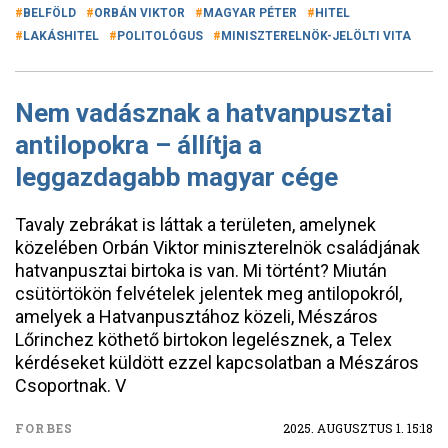
BELFÖLD
ORBÁN VIKTOR
MAGYAR PÉTER
HITEL
LAKÁSHITEL
POLITOLÓGUS
MINISZTERELNÖK-JELÖLTI VITA
Nem vadásznak a hatvanpusztai
antilopokra – állítja a
leggazdagabb magyar cége
Tavaly zebrákat is láttak a területen, amelynek
közelében Orbán Viktor miniszterelnök családjának
hatvanpusztai birtoka is van. Mi történt? Miután
csütörtökön felvételek jelentek meg antilopokról,
amelyek a Hatvanpusztához közeli, Mészáros
Lőrinchez köthető birtokon legelésznek, a Telex
kérdéseket küldött ezzel kapcsolatban a Mészáros
Csoportnak. V
FORBES
2025. AUGUSZTUS 1. 15:18