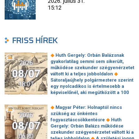
2026. július 31.
15:12
FRISS HÍREK
◆
Huth Gergely: Orbán Balázsnak
gyakorlatilag semmi sem sikerült,
2026
működése szekunder szégyenérzetet
08/07
◆
váltott ki a teljes jobboldalon
Sátoraljaújhely polgármestere szerint
18:07
egy nyolcadikos is értelmesebb a
képviselőnél, aki megütközött a 100
◆
milliós parkolón
Az amerikai
hírszerzés szerint Putyin pár éven
◆
Magyar Péter: Holnaptól nincs
belül megtámadhat egy NATO-
szükség az önkéntes
2026
◆
tagállamot
Vitézy Dávid
◆
fogyasztáscsökkentésre
Huth
08/07
elmagyarázta, miért Mészárosék
Gergely: Orbán Balázs működése
cége nyerte a közbeszerzést
szekunder szégyenérzetet váltott ki a
06:30
◆
sínhegesztésre
Nagy cégek
◆
teljes jobboldalon
A születési jogon