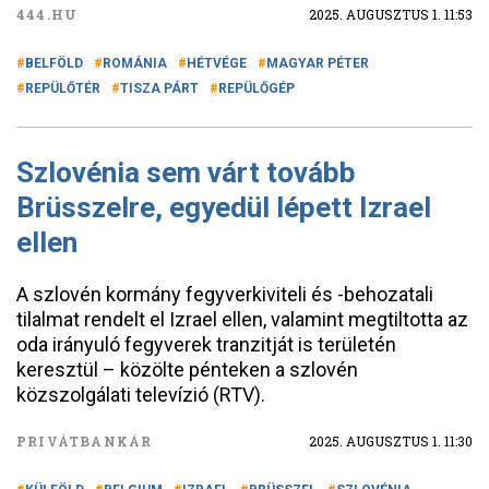
444.HU
2025. AUGUSZTUS 1. 11:53
BELFÖLD
ROMÁNIA
HÉTVÉGE
MAGYAR PÉTER
REPÜLŐTÉR
TISZA PÁRT
REPÜLŐGÉP
Szlovénia sem várt tovább
Brüsszelre, egyedül lépett Izrael
ellen
A szlovén kormány fegyverkiviteli és -behozatali
tilalmat rendelt el Izrael ellen, valamint megtiltotta az
oda irányuló fegyverek tranzitját is területén
keresztül – közölte pénteken a szlovén
közszolgálati televízió (RTV).
PRIVÁTBANKÁR
2025. AUGUSZTUS 1. 11:30