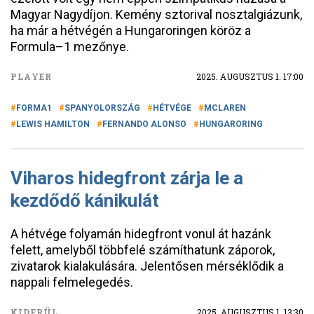
Magyar Nagydíjon. Kemény sztorival nosztalgiázunk,
ha már a hétvégén a Hungaroringen köröz a
Formula–1 mezőnye.
PLAYER
2025. AUGUSZTUS 1. 17:00
FORMA1
SPANYOLORSZÁG
HÉTVÉGE
MCLAREN
LEWIS HAMILTON
FERNANDO ALONSO
HUNGARORING
Viharos hidegfront zárja le a
kezdődő kánikulát
A hétvége folyamán hidegfront vonul át hazánk
felett, amelyből többfelé számíthatunk záporok,
zivatarok kialakulására. Jelentősen mérséklődik a
nappali felmelegedés.
KIDERÜL
2025. AUGUSZTUS 1. 13:30