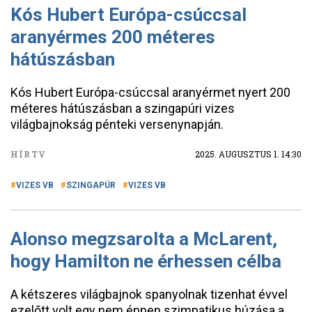
Kós Hubert Európa-csúccsal
aranyérmes 200 méteres
hátúszásban
Kós Hubert Európa-csúccsal aranyérmet nyert 200
méteres hátúszásban a szingapúri vizes
világbajnokság pénteki versenynapján.
HÍRTV
2025. AUGUSZTUS 1. 14:30
VIZES VB
SZINGAPÚR
VIZES VB
Alonso megzsarolta a McLarent,
hogy Hamilton ne érhessen célba
A kétszeres világbajnok spanyolnak tizenhat évvel
ezelőtt volt egy nem éppen szimpatikus húzása a