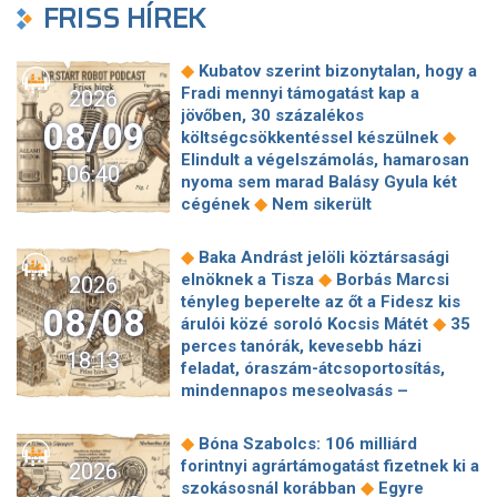
FRISS HÍREK
◆
Kubatov szerint bizonytalan, hogy a
Fradi mennyi támogatást kap a
2026
jövőben, 30 százalékos
08/09
◆
költségcsökkentéssel készülnek
Elindult a végelszámolás, hamarosan
06:40
nyoma sem marad Balásy Gyula két
◆
cégének
Nem sikerült
megállapodni a köztársasági elnökről,
tojással dobálták meg a
◆
Baka Andrást jelöli köztársasági
◆
miniszterelnököt – Koszovóban
◆
elnöknek a Tisza
Borbás Marcsi
2026
Szépségipar és orvosi turizmus:
tényleg beperelte az őt a Fidesz kis
08/08
milyen erős Budapest a plasztikai
◆
árulói közé soroló Kocsis Mátét
35
◆
sebészet térképén?
72 óra
perces tanórák, kevesebb házi
18:13
◆
Montenegróban
35 perces tanórák
feladat, óraszám-átcsoportosítás,
lehetnek az alsó tagozatos diákoknak,
mindennapos meseolvasás –
komoly változások jöhetnek az
elkészült a minisztérium alsó
◆
iskolákban
Karácsony: A NER Baka
◆
tagozatos javaslatcsomagja
◆
Bóna Szabolcs: 106 milliárd
András kirúgásával kezdődött, most a
Lemond és az egyetemről is távozik
forintnyi agrártámogatást fizetnek ki a
2026
köztársasági elnökké választásával ér
az Ádám Zoltánt kirúgó corvinusos
◆
szokásosnál korábban
Egyre
◆
véget
Farkas Fanni, a Tv2 Híradó új