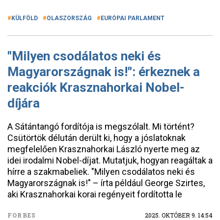
KÜLFÖLD
OLASZORSZÁG
EURÓPAI PARLAMENT
"Milyen csodálatos neki és
Magyarországnak is!": érkeznek a
reakciók Krasznahorkai Nobel-
díjára
A Sátántangó fordítója is megszólalt. Mi történt?
Csütörtök délután derült ki, hogy a jóslatoknak
megfelelően Krasznahorkai László nyerte meg az
idei irodalmi Nobel-díjat. Mutatjuk, hogyan reagáltak a
hírre a szakmabeliek. "Milyen csodálatos neki és
Magyarországnak is!" – írta például George Szirtes,
aki Krasznahorkai korai regényeit fordította le
FORBES
2025. OKTÓBER 9. 14:54