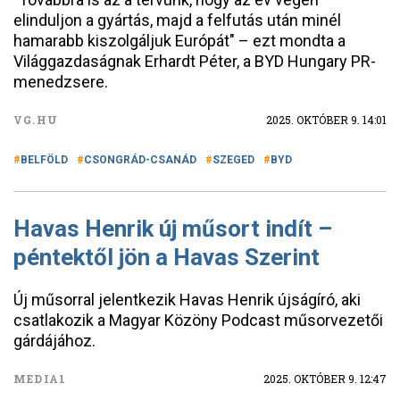
elinduljon a gyártás, majd a felfutás után minél
hamarabb kiszolgáljuk Európát" – ezt mondta a
Világgazdaságnak Erhardt Péter, a BYD Hungary PR-
menedzsere.
VG.HU
2025. OKTÓBER 9. 14:01
BELFÖLD
CSONGRÁD-CSANÁD
SZEGED
BYD
Havas Henrik új műsort indít –
péntektől jön a Havas Szerint
Új műsorral jelentkezik Havas Henrik újságíró, aki
csatlakozik a Magyar Közöny Podcast műsorvezetői
gárdájához.
MEDIA1
2025. OKTÓBER 9. 12:47