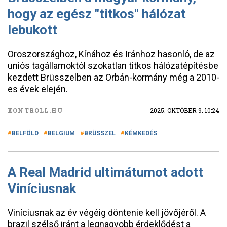
hogy az egész "titkos" hálózat
lebukott
Oroszországhoz, Kínához és Iránhoz hasonló, de az
uniós tagállamoktól szokatlan titkos hálózatépítésbe
kezdett Brüsszelben az Orbán-kormány még a 2010-
es évek elején.
KONTROLL.HU
2025. OKTÓBER 9. 10:24
BELFÖLD
BELGIUM
BRÜSSZEL
KÉMKEDÉS
A Real Madrid ultimátumot adott
Viníciusnak
Viníciusnak az év végéig döntenie kell jövőjéről. A
brazil szélső iránt a legnagyobb érdeklődést a