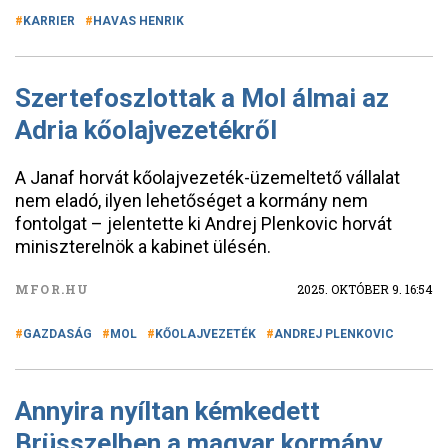
KARRIER
HAVAS HENRIK
Szertefoszlottak a Mol álmai az
Adria kőolajvezetékről
A Janaf horvát kőolajvezeték-üzemeltető vállalat
nem eladó, ilyen lehetőséget a kormány nem
fontolgat – jelentette ki Andrej Plenkovic horvát
miniszterelnök a kabinet ülésén.
MFOR.HU
2025. OKTÓBER 9. 16:54
GAZDASÁG
MOL
KŐOLAJVEZETÉK
ANDREJ PLENKOVIC
Annyira nyíltan kémkedett
Brüsszelben a magyar kormány,