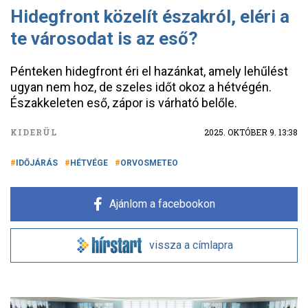
Hidegfront közelít északról, eléri a
te városodat is az eső?
Pénteken hidegfront éri el hazánkat, amely lehűlést
ugyan nem hoz, de szeles időt okoz a hétvégén.
Északkeleten eső, zápor is várható belőle.
KIDERÜL
2025. OKTÓBER 9. 13:38
IDŐJÁRÁS
HÉTVÉGE
ORVOSMETEO
Ajánlom a facebookon
vissza a címlapra