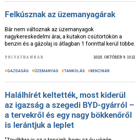
Felkúsznak az üzemanyagárak
Bár nem változnak az üzemanyagok
nagykereskedelmi árai, a kutakon csütörtökön a
benzin és a gázolaj is átlagban 1 forinttal kerül többe.
PRIVÁTBANKÁR
2025. OKTÓBER 9. 10:21
GAZDASÁG
ÜZEMANYAG
TANKOLÁS
BENZINÁR
Halálhírét keltették, most kiderül
az igazság a szegedi BYD-gyárról –
a tervekről és egy nagy bökkenőről
is lerántjuk a leplet
"Továbbra is az a tervünk, hogy az év végén