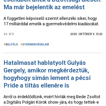
Ma már bejelentik az emelést
A független képviselő szerint ellenzéki siker, hogy
17 milliárddal emelik a gyermekvédelmi kiadásokat.
24.HU
2025. OKTÓBER 9. 15:20
BELFÖLD
GYERMEKVÉDELEM
Hatalmasat hablatyolt Gulyás
Gergely, amikor megkérdeztük,
hogyhogy simán lement a pécsi
Pride a tiltás ellenére is
Arról is érdeklődtünk, miért hívták meg Bede Zsoltot
a Digitális Polgári Körök show-jára, és hogy tettek-e