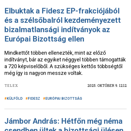
Elbuktak a Fidesz EP-frakciójából
és a szélsőbalról kezdeményezett
bizalmatlansági indítványok az
Európai Bizottság ellen
Mindkettőt többen ellenezték, mint az előző
indítványt, bár az egyiket néggyel többen támogatták
a 720 képviselőből. A szükséges kettős többségtől
még így is nagyon messze voltak.
TELEX
2025. OKTÓBER 9. 12:12
KÜLFÖLD
FIDESZ
EURÓPAI BIZOTTSÁG
Jámbor András: Hétfőn még néma
csendben ültek a bizottsági ülésen.