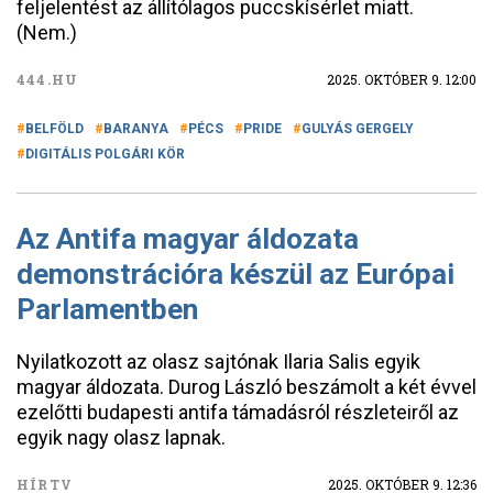
feljelentést az állítólagos puccskísérlet miatt.
(Nem.)
444.HU
2025. OKTÓBER 9. 12:00
BELFÖLD
BARANYA
PÉCS
PRIDE
GULYÁS GERGELY
DIGITÁLIS POLGÁRI KÖR
Az Antifa magyar áldozata
demonstrációra készül az Európai
Parlamentben
Nyilatkozott az olasz sajtónak Ilaria Salis egyik
magyar áldozata. Durog László beszámolt a két évvel
ezelőtti budapesti antifa támadásról részleteiről az
egyik nagy olasz lapnak.
HÍRTV
2025. OKTÓBER 9. 12:36