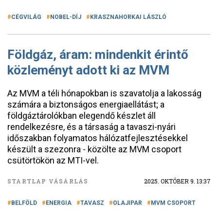
CÉGVILÁG
NOBEL-DÍJ
KRASZNAHORKAI LÁSZLÓ
Földgáz, áram: mindenkit érintő
közleményt adott ki az MVM
Az MVM a téli hónapokban is szavatolja a lakosság
számára a biztonságos energiaellátást; a
földgáztárolókban elegendő készlet áll
rendelkezésre, és a társaság a tavaszi-nyári
időszakban folyamatos hálózatfejlesztésekkel
készült a szezonra - közölte az MVM csoport
csütörtökön az MTI-vel.
STARTLAP VÁSÁRLÁS
2025. OKTÓBER 9. 13:37
BELFÖLD
ENERGIA
TAVASZ
OLAJIPAR
MVM CSOPORT