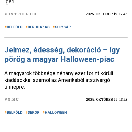
ígéri.
KONTROLL.HU
2025. OKTÓBER 19. 12:45
BELFÖLD
BERUHÁZÁS
SÜLYSÁP
Jelmez, édesség, dekoráció – így
pörög a magyar Halloween-piac
A magyarok többsége néhány ezer forint körüli
kiadásokkal számol az Amerikából átszivárgó
ünnepre.
VG.HU
2025. OKTÓBER 19. 13:28
BELFÖLD
DEKOR
HALLOWEEN