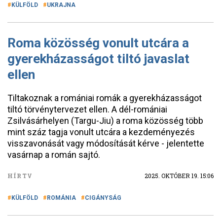
KÜLFÖLD
UKRAJNA
Roma közösség vonult utcára a
gyerekházasságot tiltó javaslat
ellen
Tiltakoznak a romániai romák a gyerekházasságot
tiltó törvénytervezet ellen. A dél-romániai
Zsilvásárhelyen (Targu-Jiu) a roma közösség több
mint száz tagja vonult utcára a kezdeményezés
visszavonását vagy módosítását kérve - jelentette
vasárnap a román sajtó.
HÍRTV
2025. OKTÓBER 19. 15:06
KÜLFÖLD
ROMÁNIA
CIGÁNYSÁG