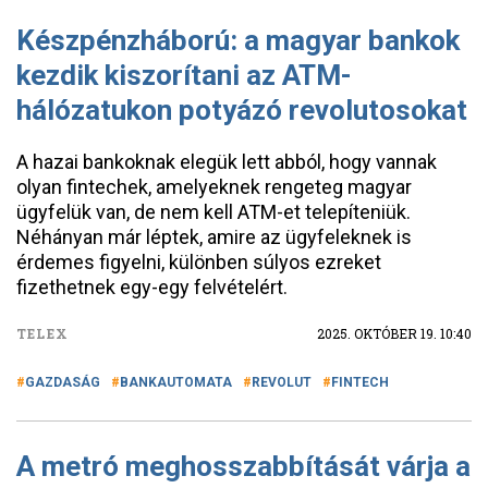
Készpénzháború: a magyar bankok
kezdik kiszorítani az ATM-
hálózatukon potyázó revolutosokat
A hazai bankoknak elegük lett abból, hogy vannak
olyan fintechek, amelyeknek rengeteg magyar
ügyfelük van, de nem kell ATM-et telepíteniük.
Néhányan már léptek, amire az ügyfeleknek is
érdemes figyelni, különben súlyos ezreket
fizethetnek egy-egy felvételért.
TELEX
2025. OKTÓBER 19. 10:40
GAZDASÁG
BANKAUTOMATA
REVOLUT
FINTECH
A metró meghosszabbítását várja a