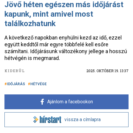
Jövő héten egészen más időjárást
kapunk, mint amivel most
találkozhatunk
A következő napokban enyhülni kezd az idő, ezzel
együtt keddtől már egyre többfelé kell esőre
számítani. Időjárásunk változékony jellege a hosszú
hétvégén is megmarad.
KIDERÜL
2025. OKTÓBER 19. 13:37
IDŐJÁRÁS
HÉTVÉGE
Ajánlom a facebookon
vissza a címlapra