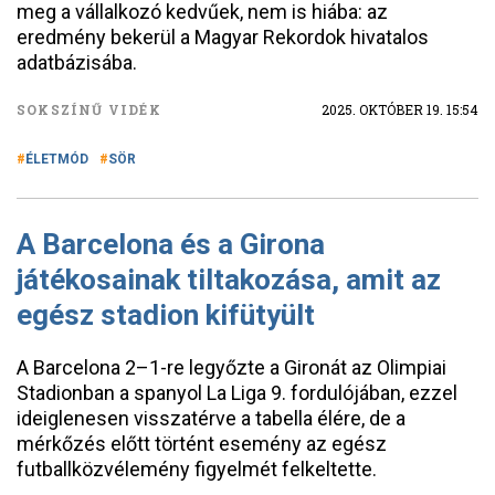
meg a vállalkozó kedvűek, nem is hiába: az
eredmény bekerül a Magyar Rekordok hivatalos
adatbázisába.
SOKSZÍNŰ VIDÉK
2025. OKTÓBER 19. 15:54
ÉLETMÓD
SÖR
A Barcelona és a Girona
játékosainak tiltakozása, amit az
egész stadion kifütyült
A Barcelona 2–1-re legyőzte a Gironát az Olimpiai
Stadionban a spanyol La Liga 9. fordulójában, ezzel
ideiglenesen visszatérve a tabella élére, de a
mérkőzés előtt történt esemény az egész
futballközvélemény figyelmét felkeltette.