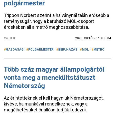
polgármester
Trippon Norbert szerint a halványnál talán erősebb a
reménysugár, hogy a beruházó MOL-csoport
érdekében áll a metró meghosszabbítása.
24.HU
2025. OKTÓBER 19. 11:04
GAZDASÁG
POLGÁRMESTER
BERUHÁZÁS
MOL
METRÓ
Több száz magyar állampolgártól
vonta meg a menekültstátuszt
Németország
Az érintetteknek el kell hagyniuk Németországot,
kivéve, ha munkával rendelkeznek, vagy a
megélhetésüket önállóan tudják fedezni.