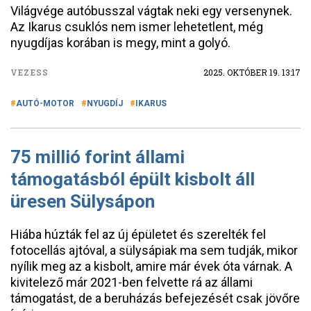
Világvége autóbusszal vágtak neki egy versenynek.
Az Ikarus csuklós nem ismer lehetetlent, még
nyugdíjas korában is megy, mint a golyó.
VEZESS
2025. OKTÓBER 19. 13:17
AUTÓ-MOTOR
NYUGDÍJ
IKARUS
75 millió forint állami
támogatásból épült kisbolt áll
üresen Sülysápon
Hiába húzták fel az új épületet és szerelték fel
fotocellás ajtóval, a sülysápiak ma sem tudják, mikor
nyílik meg az a kisbolt, amire már évek óta várnak. A
kivitelező már 2021-ben felvette rá az állami
támogatást, de a beruházás befejezését csak jövőre