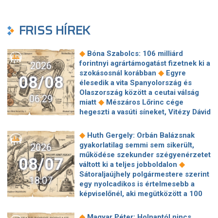
FRISS HÍREK
◆
Bóna Szabolcs: 106 milliárd
forintnyi agrártámogatást fizetnek ki a
2026
◆
szokásosnál korábban
Egyre
08/08
élesedik a vita Spanyolország és
Olaszország között a ceutai válság
06:29
◆
miatt
Mészáros Lőrinc cége
hegeszti a vasúti síneket, Vitézy Dávid
◆
elmagyarázta, miért
Jogi lépéseket
tesz a Bosnyák téri irodakomplexum
◆
Huth Gergely: Orbán Balázsnak
beruházója, ha az állam felmondja a
gyakorlatilag semmi sem sikerült,
2026
◆
szerződésüket
Megérkezett
működése szekunder szégyenérzetet
08/07
Magyar Péter bejelentése: így költik
◆
váltott ki a teljes jobboldalon
el a 6 ezer milliárd forintnyi uniós
Sátoraljaújhely polgármestere szerint
18:07
◆
pénzt
Megbénult az ivóvíztárolók
egy nyolcadikos is értelmesebb a
töltése Ózdon – de máshol is komoly
képviselőnél, aki megütközött a 100
◆
nehézségek adódtak
Sűrített
◆
milliós parkolón
Az amerikai
járatokkal készül a MÁV a Szigetre,
hírszerzés szerint Putyin pár éven
◆
Magyar Péter: Holnaptól nincs