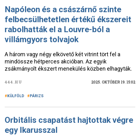
Napóleon és a császárnő szinte
felbecsülhetetlen értékű ékszereit
rabolhatták el a Louvre-ból a
villámgyors tolvajok
A három vagy négy elkövető két vitrint tört fel a
mindössze hétperces akcióban. Az egyik
zsákmányolt ékszert menekülés közben elhagyták.
444.HU
2025. OKTÓBER 19. 15:02
KÜLFÖLD
PÁRIZS
Orbitális csapatást hajtottak végre
egy Ikarusszal