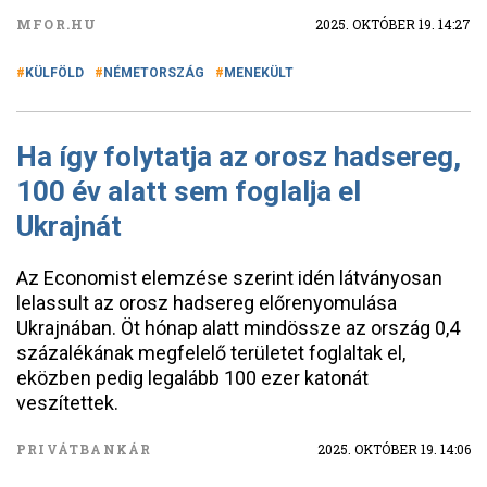
MFOR.HU
2025. OKTÓBER 19. 14:27
KÜLFÖLD
NÉMETORSZÁG
MENEKÜLT
Ha így folytatja az orosz hadsereg,
100 év alatt sem foglalja el
Ukrajnát
Az Economist elemzése szerint idén látványosan
lelassult az orosz hadsereg előrenyomulása
Ukrajnában. Öt hónap alatt mindössze az ország 0,4
százalékának megfelelő területet foglaltak el,
eközben pedig legalább 100 ezer katonát
veszítettek.
PRIVÁTBANKÁR
2025. OKTÓBER 19. 14:06