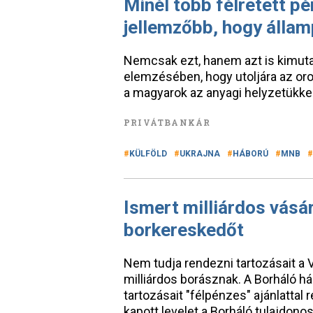
Minél több félretett pé
jellemzőbb, hogy állam
Nemcsak ezt, hanem azt is kimuta
elemzésében, hogy utoljára az oro
a magyarok az anyagi helyzetükke
PRIVÁTBANKÁR
KÜLFÖLD
UKRAJNA
HÁBORÚ
MNB
Ismert milliárdos vásá
borkereskedőt
Nem tudja rendezni tartozásait a Vi
milliárdos borásznak. A Borháló hál
tartozásait "félpénzes" ajánlattal
kapott levelet a Borháló tulajdonos