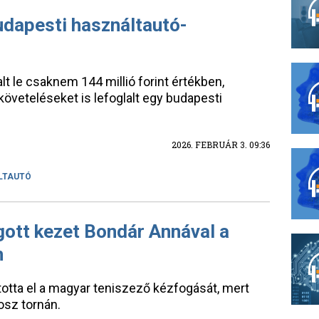
udapesti használtautó-
t le csaknem 144 millió forint értékben,
követeléseket is lefoglalt egy budapesti
2026. FEBRUÁR 3. 09:36
LTAUTÓ
gott kezet Bondár Annával a
n
totta el a magyar teniszező kézfogását, mert
osz tornán.