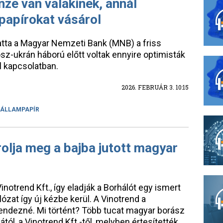
nze van valakinek, annál
papírokat vásárol
tta a Magyar Nemzeti Bank (MNB) a friss
sz-ukrán háború előtt voltak ennyire optimisták
l kapcsolatban.
2026. FEBRUÁR 3. 10:15
ÁLLAMPAPÍR
rolja meg a bajba jutott magyar
notrend Kft., így eladják a Borhálót egy ismert
ózat így új kézbe kerül. A Vinotrend a
 rendezné. Mi történt? Több tucat magyar borász
ától, a Vinotrend Kft.-től, melyben értesítették