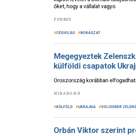
őket, hogy a vállalat vagyo
FORBES
CÉGVILÁG
BORÁSZAT
Megegyeztek Zelenszkij
külföldi csapatok Ukra
Oroszország korábban elfogadhata
HIRADO.HU
KÜLFÖLD
UKRAJNA
VOLODIMIR ZELEN
Orbán Viktor szerint pr