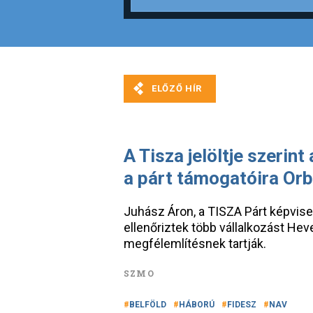
A Tisza jelöltje szerint
a párt támogatóira Orb
Juhász Áron, a TISZA Párt képvisel
ellenőriztek több vállalkozást Hev
megfélemlítésnek tartják.
SZMO
BELFÖLD
HÁBORÚ
FIDESZ
NAV