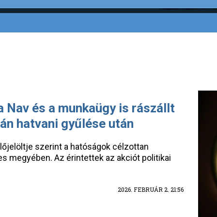
 a Nav és a munkaügy is rászállt
án hatvani gyűlése után
őjelöltje szerint a hatóságok célzottan
es megyében. Az érintettek az akciót politikai
2026. FEBRUÁR 2. 21:56