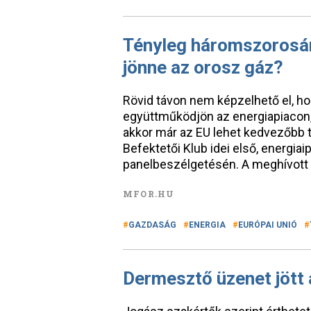
Tényleg háromszorosár
jönne az orosz gáz?
Rövid távon nem képzelhető el, h
együttműködjön az energiapiacon, 
akkor már az EU lehet kedvezőbb t
Befektetői Klub idei első, energiaip
panelbeszélgetésén. A meghívott 
MFOR.HU
GAZDASÁG
ENERGIA
EURÓPAI UNIÓ
Dermesztő üzenet jött 