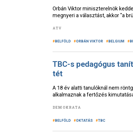
Orbán Viktor miniszterelnök kedden
megnyeri a választást, akkor "a br
ATV
BELFÖLD
ORBÁN VIKTOR
BELGIUM
B
TBC-s pedagógus tanít
tét
A 18 év alatti tanulóknál nem rönt
alkalmaznak a fertőzés kimutatásá
DEMOKRATA
BELFÖLD
OKTATÁS
TBC