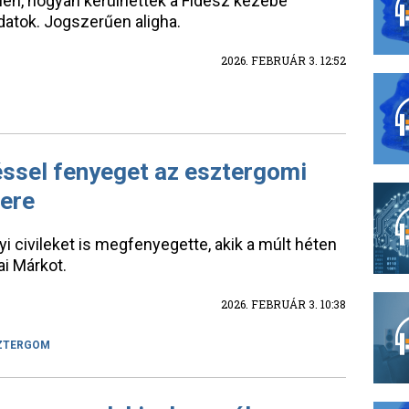
len, hogyan kerülhettek a Fidesz kezébe
atok. Jogszerűen aligha.
2026. FEBRUÁR 3. 12:52
éssel fenyeget az esztergomi
bere
i civileket is megfenyegette, akik a múlt héten
i Márkot.
2026. FEBRUÁR 3. 10:38
ZTERGOM