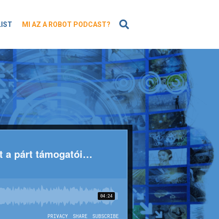
KERESÉS
LIST
MI AZ A ROBOT PODCAST?