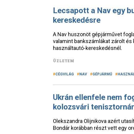
Lecsapott a Nav egy b
kereskedésre
A Nav huszonöt gépjárművet foglal
valamint bankszámlákat zárolt és 
használtautó-kereskedésnél.
ÜZLETEM
CÉGVILÁG
NAV
GÉPJÁRMŰ
HASZNÁ
Ukrán ellenfele nem fo
kolozsvári tenisztorná
Olekszandra Olijnikova azért utasí
Bondár korábban részt vett egy or