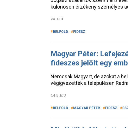
Jogász szakértők szerint érthetet
különösen érzékeny személyes ad
24.HU
BELFÖLD
FIDESZ
Magyar Péter: Lefejez
fideszes jelölt egy em
Nemcsak Magyart, de azokat a hely
végigvezették a településen Radna
444.HU
BELFÖLD
MAGYAR PÉTER
FIDESZ
ES