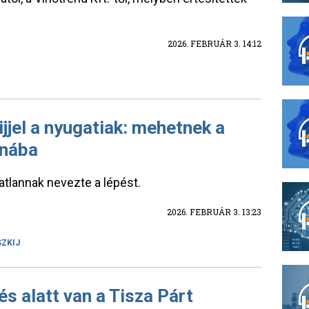
2026. FEBRUÁR 3. 14:12
jel a nyugatiak: mehetnek a
jnába
tlannak nevezte a lépést.
2026. FEBRUÁR 3. 13:23
SZKIJ
és alatt van a Tisza Párt