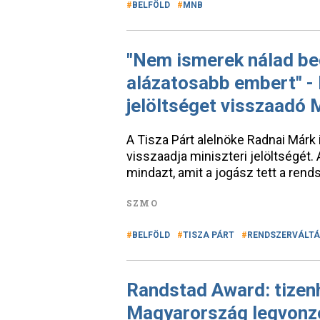
BELFÖLD
MNB
"Nem ismerek nálad be
alázatosabb embert" - 
jelöltséget visszaadó
A Tisza Párt alelnöke Radnai Márk 
visszaadja miniszteri jelöltségét.
mindazt, amit a jogász tett a rend
SZMO
BELFÖLD
TISZA PÁRT
RENDSZERVÁLT
Randstad Award: tizen
Magyarország legvonz