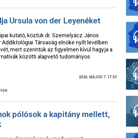
lja Ursula von der Leyenéket
ópai kutató, köztük dr. Szemelyácz János
 Addiktológiai Társaság elnöke nyílt levélben
vét, mert szerintük az figyelmen kívül hagyja a
rnatívák közötti alapvető tudományos
2026. MÁJUS 7. 17:33
EYEN
jnok pólósok a kapitány mellett,
k