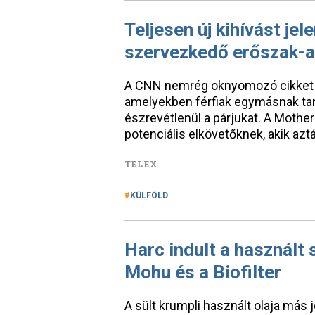
Teljesen új kihívást jel
szervezkedő erőszak-
A CNN nemrég oknyomozó cikket kö
amelyekben férfiak egymásnak tan
észrevétlenül a párjukat. A Mothe
potenciális elkövetőknek, akik azt
TELEX
KÜLFÖLD
Harc indult a használt 
Mohu és a Biofilter
A sült krumpli használt olaja más j