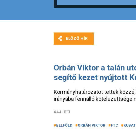
Orbán Viktor a talán u
segítő kezet nyújtott 
Kormányhatározatot tettek közzé, 
irányába fennálló kötelezettsége
444.HU
BELFÖLD
ORBÁN VIKTOR
FTC
KUBAT