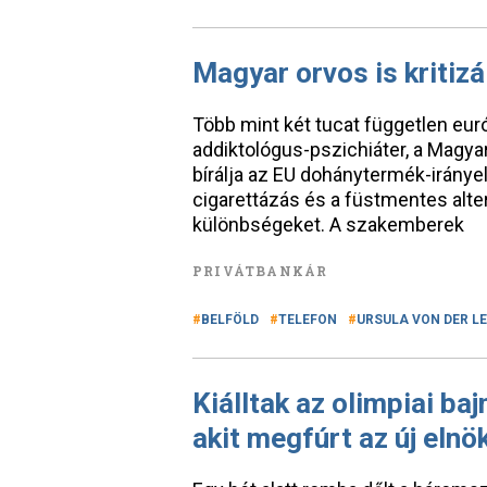
Magyar orvos is kritizá
Több mint két tucat független eur
addiktológus-pszichiáter, a Magyar
bírálja az EU dohánytermék-irányel
cigarettázás és a füstmentes alte
különbségeket. A szakemberek
PRIVÁTBANKÁR
BELFÖLD
TELEFON
URSULA VON DER L
Kiálltak az olimpiai ba
akit megfúrt az új elnö