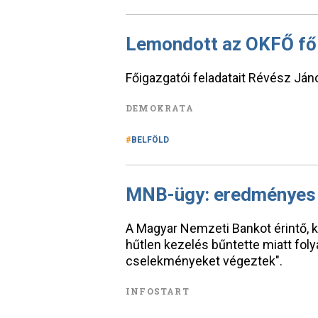
Lemondott az OKFŐ fő
Főigazgatói feladatait Révész János
DEMOKRATA
BELFÖLD
MNB-ügy: eredményes h
A Magyar Nemzeti Bankot érintő, 
hűtlen kezelés bűntette miatt fol
cselekményeket végeztek".
INFOSTART