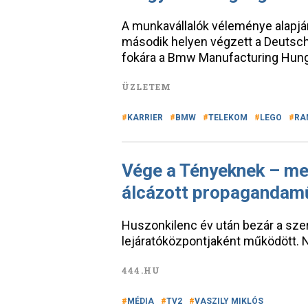
A munkavállalók véleménye alapjá
második helyen végzett a Deutsch
fokára a Bmw Manufacturing Hunga
ÜZLETEM
KARRIER
BMW
TELEKOM
LEGO
RA
Vége a Tényeknek – me
álcázott propagandam
Huszonkilenc év után bezár a szer
lejáratóközpontjaként működött. N
444.HU
MÉDIA
TV2
VASZILY MIKLÓS