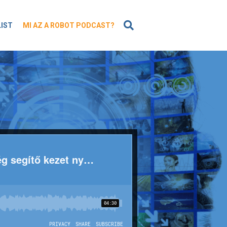
KERESÉS
LIST
MI AZ A ROBOT PODCAST?