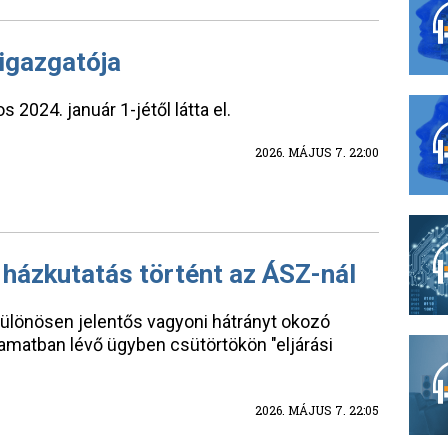
igazgatója
 2024. január 1-jétől látta el.
2026. MÁJUS 7. 22:00
ázkutatás történt az ÁSZ-nál
különösen jelentős vagyoni hátrányt okozó
yamatban lévő ügyben csütörtökön "eljárási
2026. MÁJUS 7. 22:05