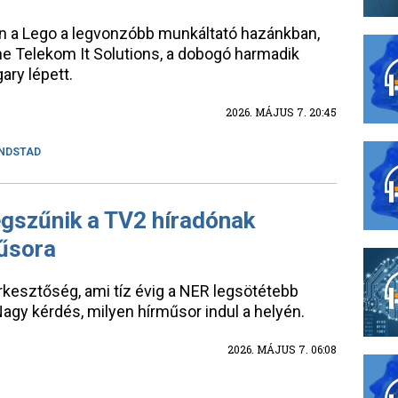
n a Lego a legvonzóbb munkáltató hazánkban,
e Telekom It Solutions, a dobogó harmadik
ry lépett.
2026. MÁJUS 7. 20:45
NDSTAD
gszűnik a TV2 híradónak
űsora
kesztőség, ami tíz évig a NER legsötétebb
agy kérdés, milyen hírműsor indul a helyén.
2026. MÁJUS 7. 06:08