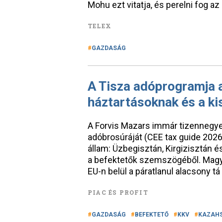
Mohu ezt vitatja, és perelni fog a
TELEX
GAZDASÁG
A Tisza adóprogramja 
háztartásoknak és a ki
A Forvis Mazars immár tizennegye
adóbrosúráját (CEE tax guide 202
állam: Üzbegisztán, Kirgizisztán 
a befektetők szemszögéből. Magyar
EU-n belül a páratlanul alacsony tá
PIAC ÉS PROFIT
GAZDASÁG
BEFEKTETŐ
KKV
KAZAH