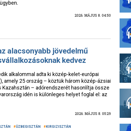
z ügyben.
2026. MÁJUS 8. 04:50
az alacsonyabb jövedelmű
svállalkozásoknak kedvez
dik alkalommal adta ki közép-kelet-európai
6), amely 25 ország – köztük három közép-ázsiai
és Kazahsztán – adórendszerét hasonlítja össze
ország idén is különleges helyet foglal el: az
2026. MÁJUS 8. 05:29
SZTÁN
ÜZBEGISZTÁN
KIRGIZISZTÁN