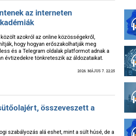
entenek az interneten
akadémiák
zölt azokról az online közösségekről,
ítják, hogy hogyan erőszakolhatják meg
rless és a Telegram oldalak platformot adnak a
án évtizedekre tönkreteszik az áldozataikat.
2026. MÁJUS 7. 22:25
sütőolajért, összeveszett a
ogi szabályozás alá eshet, mint a sült húsé, de a