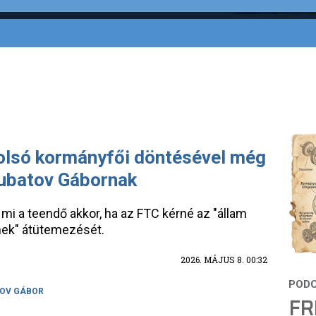
tolsó kormányfői döntésével még
Kubatov Gábornak
mi a teendő akkor, ha az FTC kérné az "állam
inek" átütemezését.
2026. MÁJUS 8. 00:32
OV GÁBOR
FR