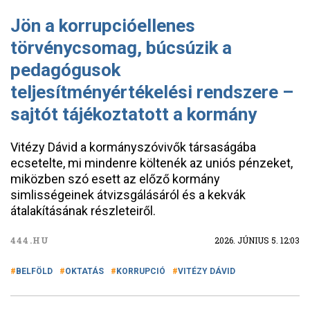
Jön a korrupcióellenes
törvénycsomag, búcsúzik a
pedagógusok
teljesítményértékelési rendszere –
sajtót tájékoztatott a kormány
Vitézy Dávid a kormányszóvivők társaságába
ecsetelte, mi mindenre költenék az uniós pénzeket,
miközben szó esett az előző kormány
simlisségeinek átvizsgálásáról és a kekvák
átalakításának részleteiről.
444.HU
2026. JÚNIUS 5. 12:03
BELFÖLD
OKTATÁS
KORRUPCIÓ
VITÉZY DÁVID