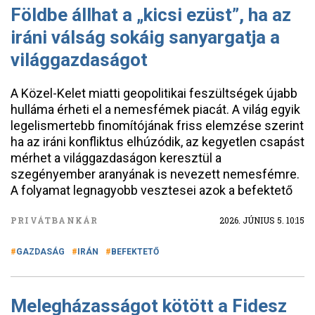
Földbe állhat a „kicsi ezüst”, ha az
iráni válság sokáig sanyargatja a
világgazdaságot
A Közel-Kelet miatti geopolitikai feszültségek újabb
hulláma érheti el a nemesfémek piacát. A világ egyik
legelismertebb finomítójának friss elemzése szerint
ha az iráni konfliktus elhúzódik, az kegyetlen csapást
mérhet a világgazdaságon keresztül a
szegényember aranyának is nevezett nemesfémre.
A folyamat legnagyobb vesztesei azok a befektető
PRIVÁTBANKÁR
2026. JÚNIUS 5. 10:15
GAZDASÁG
IRÁN
BEFEKTETŐ
Melegházasságot kötött a Fidesz