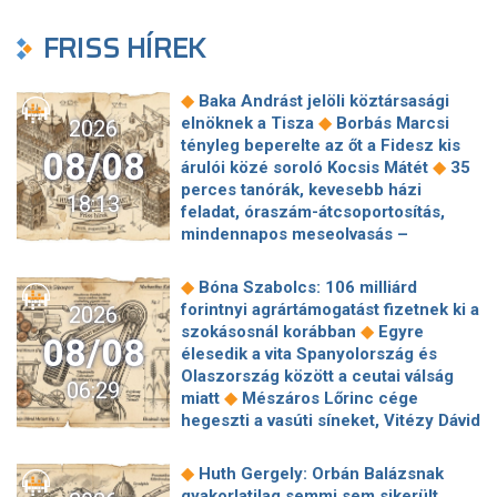
FRISS HÍREK
◆
Baka Andrást jelöli köztársasági
◆
elnöknek a Tisza
Borbás Marcsi
2026
tényleg beperelte az őt a Fidesz kis
08/08
◆
árulói közé soroló Kocsis Mátét
35
perces tanórák, kevesebb házi
18:13
feladat, óraszám-átcsoportosítás,
mindennapos meseolvasás –
elkészült a minisztérium alsó
◆
tagozatos javaslatcsomagja
◆
Bóna Szabolcs: 106 milliárd
Lemond és az egyetemről is távozik
forintnyi agrártámogatást fizetnek ki a
2026
az Ádám Zoltánt kirúgó corvinusos
◆
szokásosnál korábban
Egyre
08/08
◆
rektorhelyettes
élesedik a vita Spanyolország és
Katasztrófavédelem: Ez már nekünk is
Olaszország között a ceutai válság
06:29
◆
sok! És sajnos nem látjuk a végét
◆
miatt
Mészáros Lőrinc cége
Nem fizeti vissza a vételárat a zuglói
hegeszti a vasúti síneket, Vitézy Dávid
kormányzati negyed
◆
elmagyarázta, miért
Jogi lépéseket
◆
ingatlanfejlesztője
Beért Trump
tesz a Bosnyák téri irodakomplexum
◆
Huth Gergely: Orbán Balázsnak
szélerőmű-gyűlölete: egymilliárd
beruházója, ha az állam felmondja a
gyakorlatilag semmi sem sikerült,