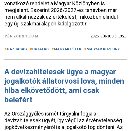
vonatkozó rendelet a Magyar Közlönyben is
megjelent. Eszerint 2026/2027-es tanévben már
nem alkalmazzák az értékelést, miközben elindul
egy új, szakmai alapon kidolgozott r
PÉNZCENTRUM
2026. JÚNIUS 5. 13:20
GAZDASÁG
OKTATÁS
MAGYAR PÉTER
MAGYAR KÖZLÖNY
A devizahitelesek ügye a magyar
jogalkotók állatorvosi lova, minden
hiba elkövetődött, ami csak
belefért
Az Országgyűlés ismét tárgyalni fogja a
devizahitelesek ügyét, így végül az érvénytelenség
jogkövetkezményéről is a jogalkotó fog dönteni. Az