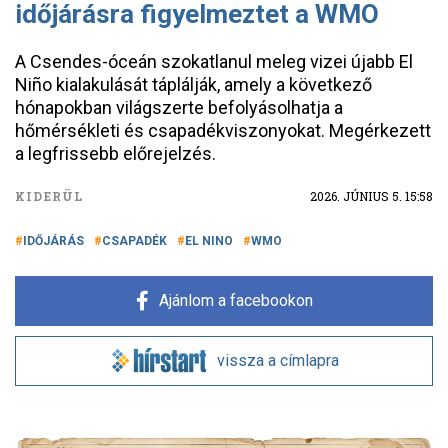
időjárásra figyelmeztet a WMO
A Csendes-óceán szokatlanul meleg vizei újabb El
Niño kialakulását táplálják, amely a következő
hónapokban világszerte befolyásolhatja a
hőmérsékleti és csapadékviszonyokat. Megérkezett
a legfrissebb előrejelzés.
KIDERÜL
2026. JÚNIUS 5. 15:58
IDŐJÁRÁS
CSAPADÉK
EL NINO
WMO
Ajánlom a facebookon
vissza a címlapra