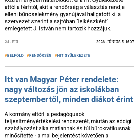
attól a férfitól, akit a rendőrség a választás rendje
elleni bűncselekmény gyanújával hallgatott ki: a
szervezet szerint a sajtóban "lelkészként"
emlegetett J. István nem tartozik hozzájuk.
24.HU
2026. JÚNIUS 5. 16:07
BELFÖLD
RENDŐRSÉG
HIT GYÜLEKEZETE
Itt van Magyar Péter rendelete:
nagy változás jön az iskolákban
szeptembertől, minden diákot érint
A kormány eltörli a pedagógusok
teljesítményértékelési rendszerét, miután az eddigi
szabályozást alkalmatlannak és túl bürokratikusnak
minősítette - a mai bejelentést követően a