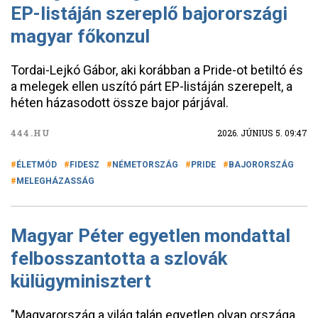
EP-listáján szereplő bajorországi
magyar főkonzul
Tordai-Lejkó Gábor, aki korábban a Pride-ot betiltó és
a melegek ellen uszító párt EP-listáján szerepelt, a
héten házasodott össze bajor párjával.
444.HU
2026. JÚNIUS 5. 09:47
ÉLETMÓD
FIDESZ
NÉMETORSZÁG
PRIDE
BAJORORSZÁG
MELEGHÁZASSÁG
Magyar Péter egyetlen mondattal
felbosszantotta a szlovák
külügyminisztert
"Magyarország a világ talán egyetlen olyan országa,