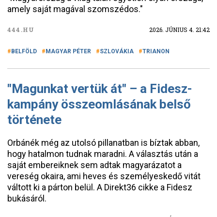
amely saját magával szomszédos."
444.HU
2026. JÚNIUS 4. 21:42
BELFÖLD
MAGYAR PÉTER
SZLOVÁKIA
TRIANON
"Magunkat vertük át" – a Fidesz-
kampány összeomlásának belső
története
Orbánék még az utolsó pillanatban is bíztak abban,
hogy hatalmon tudnak maradni. A választás után a
saját embereiknek sem adtak magyarázatot a
vereség okaira, ami heves és személyeskedő vitát
váltott ki a párton belül. A Direkt36 cikke a Fidesz
bukásáról.