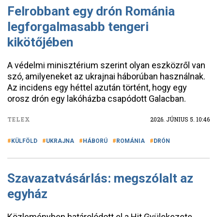
Felrobbant egy drón Románia
legforgalmasabb tengeri
kikötőjében
A védelmi minisztérium szerint olyan eszközről van
szó, amilyeneket az ukrajnai háborúban használnak.
Az incidens egy héttel azután történt, hogy egy
orosz drón egy lakóházba csapódott Galacban.
TELEX
2026. JÚNIUS 5. 10:46
KÜLFÖLD
UKRAJNA
HÁBORÚ
ROMÁNIA
DRÓN
Szavazatvásárlás: megszólalt az
egyház
Közleményben határolódott el a Hit Gyülekezete