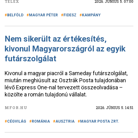
TELEX
2026. JÚNIUS 5. 07:00
BELFÖLD
MAGYAR PÉTER
FIDESZ
KAMPÁNY
Nem sikerült az értékesítés,
kivonul Magyarországról az egyik
futárszolgálat
Kivonul a magyar piacról a Sameday futárszolgálat,
miután meghiúsult az Osztrák Posta tulajdonában
lévő Express One-nal tervezett összeolvadása –
közölte a román tulajdonú vállalat.
MFOR.HU
2026. JÚNIUS 5. 14:51
CÉGVILÁG
ROMÁNIA
AUSZTRIA
MAGYAR POSTA ZRT.