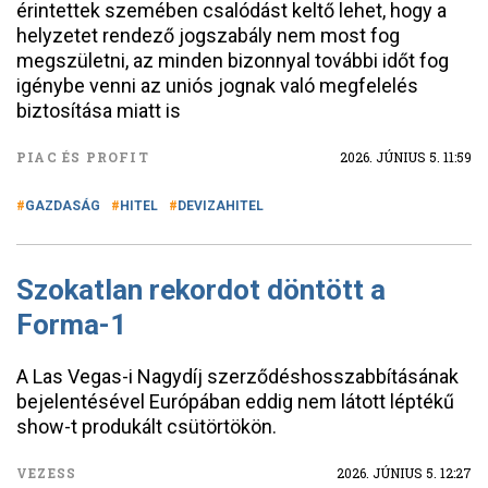
érintettek szemében csalódást keltő lehet, hogy a
helyzetet rendező jogszabály nem most fog
megszületni, az minden bizonnyal további időt fog
igénybe venni az uniós jognak való megfelelés
biztosítása miatt is
PIAC ÉS PROFIT
2026. JÚNIUS 5. 11:59
GAZDASÁG
HITEL
DEVIZAHITEL
Szokatlan rekordot döntött a
Forma-1
A Las Vegas-i Nagydíj szerződéshosszabbításának
bejelentésével Európában eddig nem látott léptékű
show-t produkált csütörtökön.
VEZESS
2026. JÚNIUS 5. 12:27