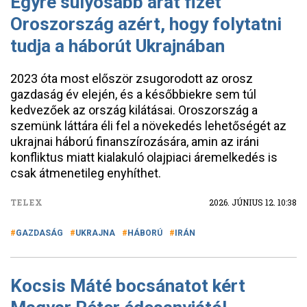
Egyre súlyosabb árat fizet
Oroszország azért, hogy folytatni
tudja a háborút Ukrajnában
2023 óta most először zsugorodott az orosz
gazdaság év elején, és a későbbiekre sem túl
kedvezőek az ország kilátásai. Oroszország a
szemünk láttára éli fel a növekedés lehetőségét az
ukrajnai háború finanszírozására, amin az iráni
konfliktus miatt kialakuló olajpiaci áremelkedés is
csak átmenetileg enyhíthet.
TELEX
2026. JÚNIUS 12. 10:38
GAZDASÁG
UKRAJNA
HÁBORÚ
IRÁN
Kocsis Máté bocsánatot kért