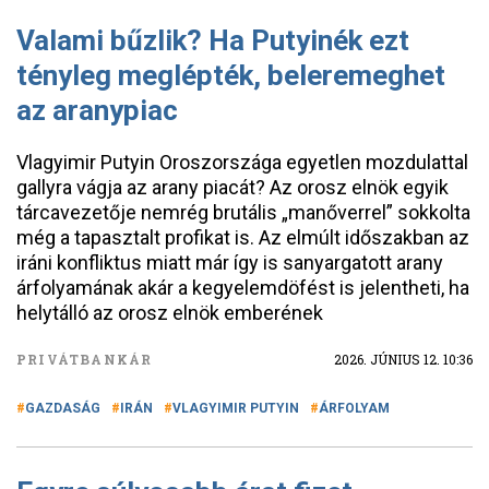
Valami bűzlik? Ha Putyinék ezt
tényleg meglépték, beleremeghet
az aranypiac
Vlagyimir Putyin Oroszországa egyetlen mozdulattal
gallyra vágja az arany piacát? Az orosz elnök egyik
tárcavezetője nemrég brutális „manőverrel” sokkolta
még a tapasztalt profikat is. Az elmúlt időszakban az
iráni konfliktus miatt már így is sanyargatott arany
árfolyamának akár a kegyelemdöfést is jelentheti, ha
helytálló az orosz elnök emberének
PRIVÁTBANKÁR
2026. JÚNIUS 12. 10:36
GAZDASÁG
IRÁN
VLAGYIMIR PUTYIN
ÁRFOLYAM