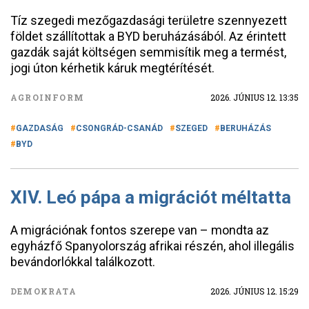
Tíz szegedi mezőgazdasági területre szennyezett
földet szállítottak a BYD beruházásából. Az érintett
gazdák saját költségen semmisítik meg a termést,
jogi úton kérhetik káruk megtérítését.
AGROINFORM
2026. JÚNIUS 12. 13:35
GAZDASÁG
CSONGRÁD-CSANÁD
SZEGED
BERUHÁZÁS
BYD
XIV. Leó pápa a migrációt méltatta
A migrációnak fontos szerepe van – mondta az
egyházfő Spanyolország afrikai részén, ahol illegális
bevándorlókkal találkozott.
DEMOKRATA
2026. JÚNIUS 12. 15:29