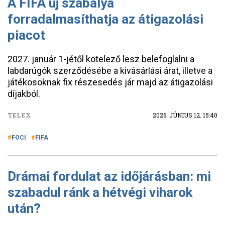
A FIFA új szabálya
forradalmasíthatja az átigazolási
piacot
2027. január 1-jétől kötelező lesz belefoglalni a
labdarúgók szerződésébe a kivásárlási árat, illetve a
játékosoknak fix részesedés jár majd az átigazolási
díjakból.
TELEX
2026. JÚNIUS 12. 15:40
FOCI
FIFA
Drámai fordulat az időjárásban: mi
szabadul ránk a hétvégi viharok
után?