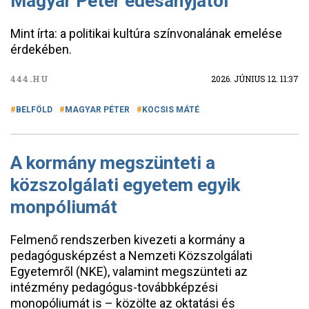
Magyar Péter édesanyjától
Mint írta: a politikai kultúra színvonalának emelése
érdekében.
444.HU
2026. JÚNIUS 12. 11:37
BELFÖLD
MAGYAR PÉTER
KOCSIS MÁTÉ
A kormány megszünteti a
közszolgálati egyetem egyik
monpóliumát
Felmenő rendszerben kivezeti a kormány a
pedagógusképzést a Nemzeti Közszolgálati
Egyetemről (NKE), valamint megszünteti az
intézmény pedagógus-továbbképzési
monopóliumát is – közölte az oktatási és