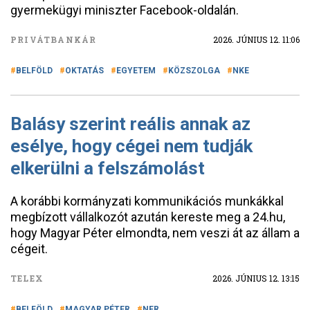
gyermekügyi miniszter Facebook-oldalán.
PRIVÁTBANKÁR
2026. JÚNIUS 12. 11:06
BELFÖLD
OKTATÁS
EGYETEM
KÖZSZOLGA
NKE
Balásy szerint reális annak az
esélye, hogy cégei nem tudják
elkerülni a felszámolást
A korábbi kormányzati kommunikációs munkákkal
megbízott vállalkozót azután kereste meg a 24.hu,
hogy Magyar Péter elmondta, nem veszi át az állam a
cégeit.
TELEX
2026. JÚNIUS 12. 13:15
BELFÖLD
MAGYAR PÉTER
NER