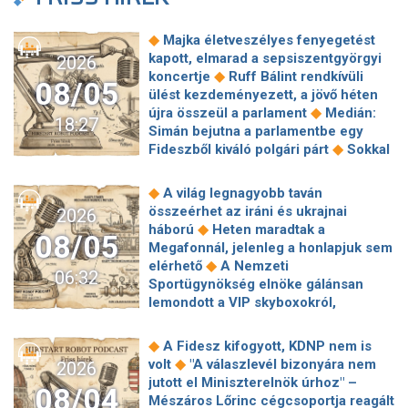
◆
Majka életveszélyes fenyegetést
kapott, elmarad a sepsiszentgyörgyi
2026
◆
koncertje
Ruff Bálint rendkívüli
08/05
ülést kezdeményezett, a jövő héten
◆
újra összeül a parlament
Medián:
18:27
Simán bejutna a parlamentbe egy
◆
Fideszből kiváló polgári párt
Sokkal
◆
olcsóbb lesz végre a tankolás
Vitézy: 42 új, 120 méteres
◆
A világ legnagyobb taván
motorvonatot vesznek, teljesen
összeérhet az iráni és ukrajnai
2026
megújul a szentendrei, a csepeli és a
◆
háború
Heten maradtak a
08/05
◆
ráckevei HÉV járműparkja
Egy
Megafonnál, jelenleg a honlapjuk sem
hajszálon múlt Paks, de a jövőben jó
◆
elérhető
A Nemzeti
06:32
◆
lenne nem kísérteni a sorsot
Sportügynökség elnöke gálánsan
Megszólalt a kormányhivatal a
lemondott a VIP skyboxokról,
◆
Robinson Tours-ügyről
Baka
◆
milliárdos veszteség lett a vége
Az
András is köztársasági elnökjelölt,
alig ismert sziget csodás stranddal,
◆
A Fidesz kifogyott, KDNP nem is
◆
Magyar Péterrel egyeztetett
◆
turisták nélkül
Európa határozottan
◆
volt
"A válaszlevél bizonyára nem
2026
Mészáros Lőrinc cégei továbbra is
átment a teszten – mondta az EU-
jutott el Miniszterelnök úrhoz" –
◆
pénzt keresnek a közmédián
Sorra
08/04
biztos a 75 áldozattal járó ceutai
Mészáros Lőrinc cégcsoportja reagált
változnak a személyi döntések a