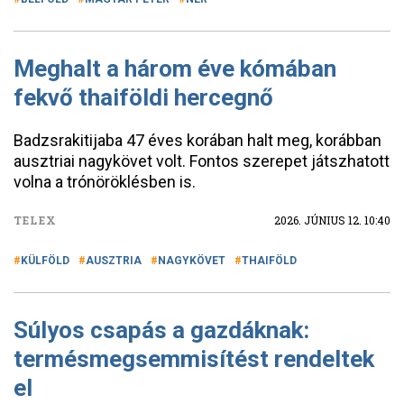
Meghalt a három éve kómában
fekvő thaiföldi hercegnő
Badzsrakitijaba 47 éves korában halt meg, korábban
ausztriai nagykövet volt. Fontos szerepet játszhatott
volna a trónöröklésben is.
TELEX
2026. JÚNIUS 12. 10:40
KÜLFÖLD
AUSZTRIA
NAGYKÖVET
THAIFÖLD
Súlyos csapás a gazdáknak:
termésmegsemmisítést rendeltek
el