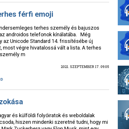
rhes férfi emoji
endersemleges terhes személy és bajuszos
s az androidos telefonok kínálatába. Még
y az Unicode Standard 14. frissítésébe új
, most végre hivatalossá vált a lista. A terhes
s személy m
2021. SZEPTEMBER 17. 09:05
ID
szokása
yar és külföldi folyóiratok és weboldalak
 csoda, hiszen mindenki szeretné tudni, hogy mi
en Mark Zuckerberg vagy Elon Musk, mint egy