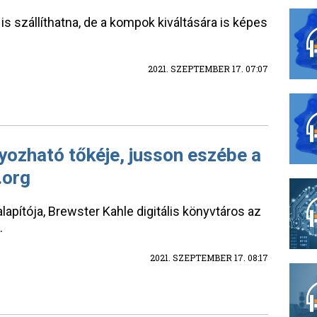
 is szállíthatna, de a kompok kiváltására is képes
2021. SZEPTEMBER 17. 07:07
ozható tőkéje, jusson eszébe a
.org
apítója, Brewster Kahle digitális könyvtáros az
.
2021. SZEPTEMBER 17. 08:17