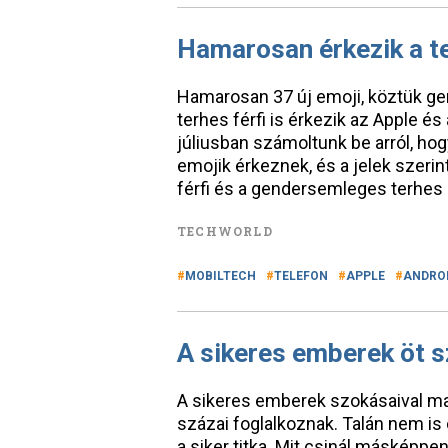
Hamarosan érkezik a te
Hamarosan 37 új emoji, köztük g
terhes férfi is érkezik az Apple é
júliusban számoltunk be arról, hog
emojik érkeznek, és a jelek szerint
férfi és a gendersemleges terhe
TECHWORLD
MOBILTECH
TELEFON
APPLE
ANDRO
A sikeres emberek öt 
A sikeres emberek szokásaival mag
százai foglalkoznak. Talán nem is
a siker titka. Mit csinál másképp