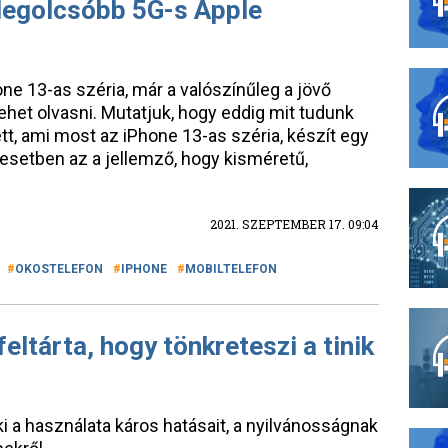
 legolcsóbb 5G-s Apple
e 13-as széria, már a valószínűleg a jövő
ehet olvasni. Mutatjuk, hogy eddig mit tudunk
ett, ami most az iPhone 13-as széria, készít egy
 esetben az a jellemző, hogy kisméretű,
2021. SZEPTEMBER 17. 09:04
OKOSTELEFON
IPHONE
MOBILTELEFON
eltárta, hogy tönkreteszi a tinik
i a használata káros hatásait, a nyilvánosságnak