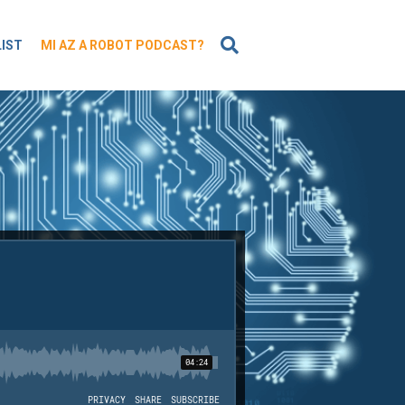
KERESÉS
LIST
MI AZ A ROBOT PODCAST?