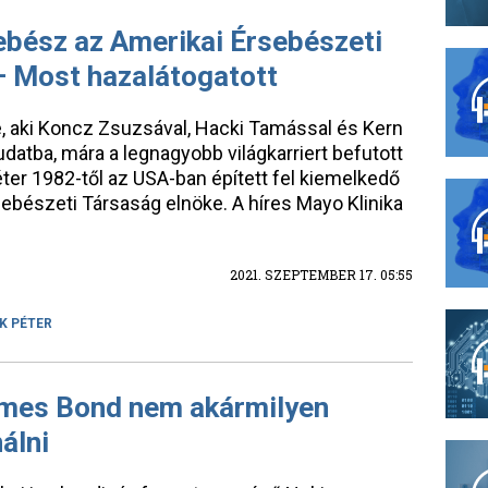
ebész az Amerikai Érsebészeti
– Most hazalátogatott
e, aki Koncz Zsuzsával, Hacki Tamással és Kern
datba, mára a legnagyobb világkarriert befutott
éter 1982-től az USA-ban épített fel kiemelkedő
rsebészeti Társaság elnöke. A híres Mayo Klinika
2021. SZEPTEMBER 17. 05:55
K PÉTER
ames Bond nem akármilyen
álni