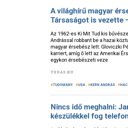
A világhírű magyar érs
Társaságot is vezette 
Az 1962-es Ki Mit Tud kis bűvész
Andrással robbant be a hazai köztu
magyar érsebész lett. Gloviczki P
karriert, amíg ő lett az Amerikai É
egykori érsebészeti veze
TUDÁS.HU
TUDOMÁNY
USA
KERN ANDRÁS
HAC
Nincs idő meghalni: J
készülékkel fog telefon