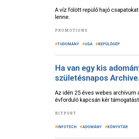
A víz fölött repülő hajó csapatokat
lenne.
PROMOTIONS
TUDOMÁNY
USA
REPÜLŐGÉP
Ha van egy kis adomány
születésnapos Archive
Az idén 25 éves webes archívum al
évforduló kapcsán kér támogatást
BITPORT
INFOTECH
ADOMÁNY
KÖNYVTÁR