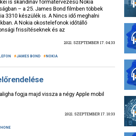
kei is skandináv formatervezésű Nokia
nságban – a 25. James Bond filmben többek
ia 3310 készülék is. A Nincs idő meghalni
kban. A Nokia okostelefonok időtálló
onsági frissítéseknek és az
2021. SZEPTEMBER 17. 04:33
LEFON
JAMES BOND
NOKIA
előrendelése
 aligha fogja majd vissza a négy Apple mobil
2021. SZEPTEMBER 17. 10:33
PHONE