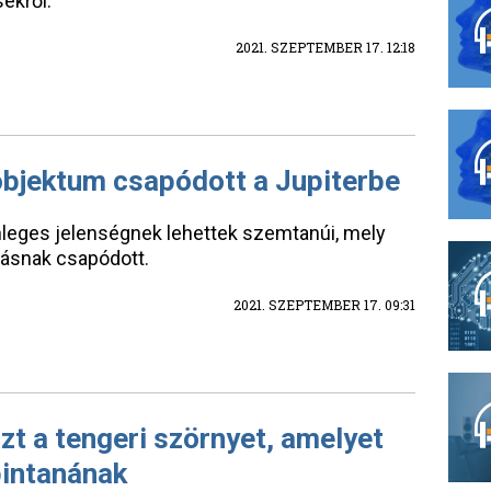
ekről.
2021. SZEPTEMBER 17. 12:18
objektum csapódott a Jupiterbe
leges jelenségnek lehettek szemtanúi, mely
iásnak csapódott.
2021. SZEPTEMBER 17. 09:31
azt a tengeri szörnyet, amelyet
pintanának