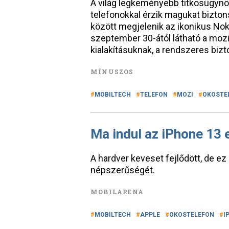
A világ legkeményebb titkosügynö
telefonokkal érzik magukat bizto
között megjelenik az ikonikus Nok
szeptember 30-ától látható a mozi
kialakításuknak, a rendszeres bizt
MÍNUSZOS
MOBILTECH
TELEFON
MOZI
OKOSTE
Ma indul az iPhone 13 
A hardver keveset fejlődött, de ez
népszerűségét.
MOBILARENA
MOBILTECH
APPLE
OKOSTELEFON
I