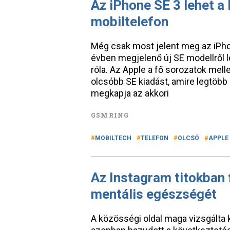
Az iPhone SE 3 lehet a
mobiltelefon
Még csak most jelent meg az iPhon
évben megjelenő új SE modellről l
róla. Az Apple a fő sorozatok mell
olcsóbb SE kiadást, amire legtöbb
megkapja az akkori
GSMRING
MOBILTECH
TELEFON
OLCSÓ
APPLE
Az Instagram titokban f
mentális egészségét
A közösségi oldal maga vizsgálta k