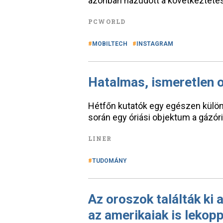
azonban hazudott a következtetés
PCWORLD
MOBILTECH
INSTAGRAM
Hatalmas, ismeretlen 
Hétfőn kutatók egy egészen külön
során egy óriási objektum a gázór
LINER
TUDOMÁNY
Az oroszok találták ki 
az amerikaiak is lekop