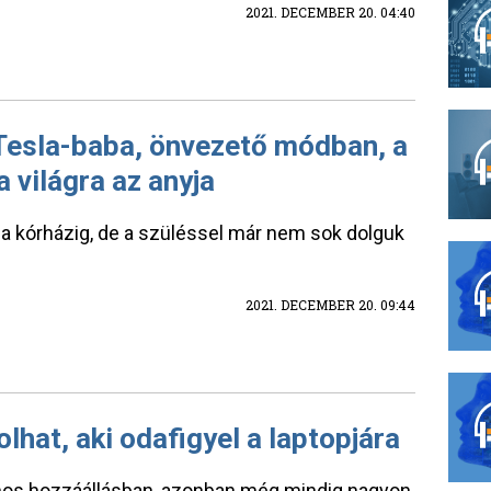
2021. DECEMBER 20. 04:40
 Tesla-baba, önvezető módban, a
a világra az anyja
a a kórházig, de a szüléssel már nem sok dolguk
2021. DECEMBER 20. 09:44
lhat, aki odafigyel a laptopjára
lános hozzáállásban, azonban még mindig nagyon