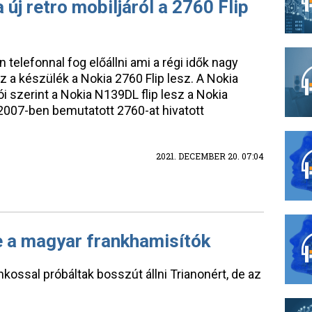
 új retro mobiljáról a 2760 Flip
telefonnal fog előállni ami a régi idők nagy
ez a készülék a Nokia 2760 Flip lesz. A Nokia
i szerint a Nokia N139DL flip lesz a Nokia
2007-ben bemutatott 2760-at hivatott
2021. DECEMBER 20. 07:04
e a magyar frankhamisítók
ossal próbáltak bosszút állni Trianonért, de az