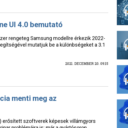
e UI 4.0 bemutató
dszer rengeteg Samsung modellre érkezik 2022-
 segítségével mutatjuk be a különbségeket a 3.1
2021. DECEMBER 20. 09:15
ncia menti meg az
I) erősített szoftverek képesek villámgyors
ripar problémáira is: már a gyártósoron