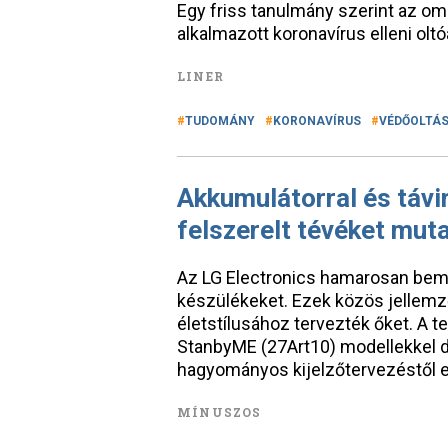
Egy friss tanulmány szerint az om
alkalmazott koronavírus elleni olt
LINER
TUDOMÁNY
KORONAVÍRUS
VÉDŐOLTÁ
Akkumulátorral és távi
felszerelt tévéket mut
Az LG Electronics hamarosan bemut
készülékeket. Ezek közös jellemző
életstílusához tervezték őket. A 
StanbyME (27Art10) modellekkel de
hagyományos kijelzőtervezéstől el
MÍNUSZOS