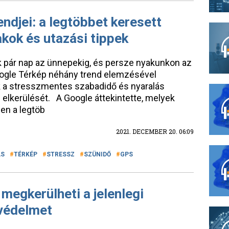
ndjei: a legtöbbet keresett
akok és utazási tippek
sak pár nap az ünnepekig, és persze nyakunkon az
Google Térkép néhány trend elemzésével
ak a stresszmentes szabadidő és nyaralás
 elkerülését. A Google áttekintette, melyek
en a legtöb
2021. DECEMBER 20. 06:09
ÁS
TÉRKÉP
STRESSZ
SZÜNIDŐ
GPS
megkerülheti a jelenlegi
 védelmet