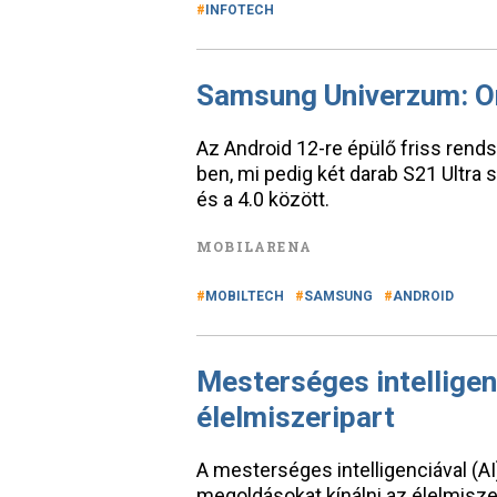
INFOTECH
Samsung Univerzum: On
Az Android 12-re épülő friss ren
ben, mi pedig két darab S21 Ultra
és a 4.0 között.
MOBILARENA
MOBILTECH
SAMSUNG
ANDROID
Mesterséges intellige
élelmiszeripart
A mesterséges intelligenciával (A
megoldásokat kínálni az élelmisze