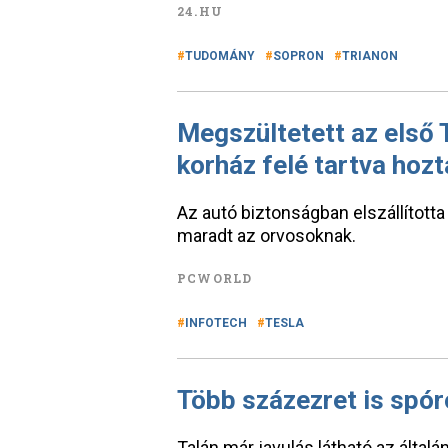
24.HU
TUDOMÁNY
SOPRON
TRIANON
Megszültetett az első
korház felé tartva hozt
Az autó biztonságban elszállított
maradt az orvosoknak.
PCWORLD
INFOTECH
TESLA
Több százezret is spóro
Talán már javulás látható az álta