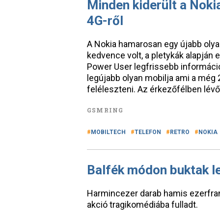
Minden kiderült a Nokia
4G-ről
A Nokia hamarosan egy újabb olyan 
kedvence volt, a pletykák alapján 
Power User legfrissebb információ
legújabb olyan mobilja ami a még 
feléleszteni. Az érkezőfélben lévő
GSMRING
MOBILTECH
TELEFON
RETRO
NOKIA
Balfék módon buktak l
Harmincezer darab hamis ezerfrank
akció tragikomédiába fulladt.