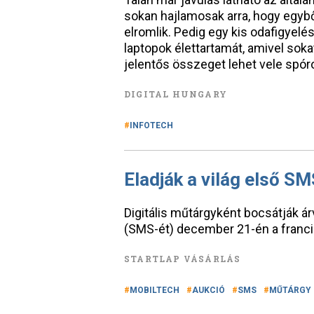
sokan hajlamosak arra, hogy egybő
elromlik. Pedig egy kis odafigyel
laptopok élettartamát, amivel soka
jelentős összeget lehet vele spóro
DIGITAL HUNGARY
INFOTECH
Eladják a világ első SM
Digitális műtárgyként bocsátják á
(SMS-ét) december 21-én a franci
STARTLAP VÁSÁRLÁS
MOBILTECH
AUKCIÓ
SMS
MŰTÁRGY