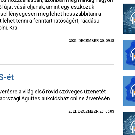
l újat vásároljanak, amint egy eszközük
éssel lényegesen meg lehet hosszabbítani a
t lehet tenni a fenntarthatóságért, ráadásul
lni. Kra
2021. DECEMBER 20. 09:18
S-ét
rverésre a világ első rövid szöveges üzenetét
aországi Aguttes aukciósház online árverésén.
2021. DECEMBER 20. 06:03