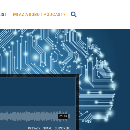
KERESÉS
LIST
MI AZ A ROBOT PODCAST?