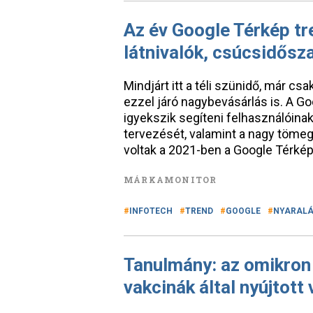
Az év Google Térkép tre
látnivalók, csúcsidősz
Mindjárt itt a téli szünidő, már c
ezzel járó nagybevásárlás is. A 
igyekszik segíteni felhasználóin
tervezését, valamint a nagy tömeg
voltak a 2021-ben a Google Térkép
MÁRKAMONITOR
INFOTECH
TREND
GOOGLE
NYARAL
Tanulmány: az omikron 
vakcinák által nyújtott