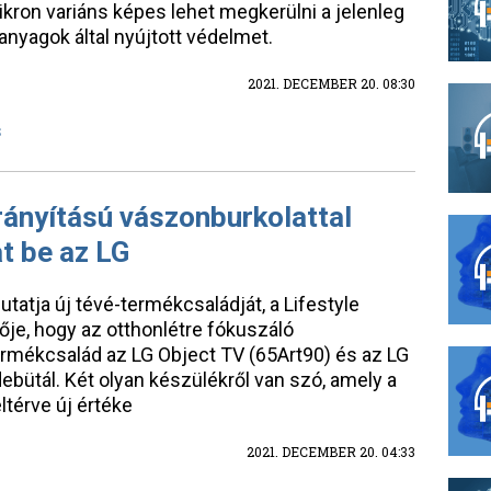
ikron variáns képes lehet megkerülni a jelenleg
óanyagok által nyújtott védelmet.
2021. DECEMBER 20. 08:30
S
rányítású vászonburkolattal
at be az LG
atja új tévé-termékcsaládját, a Lifestyle
je, hogy az otthonlétre fókuszáló
termékcsalád az LG Object TV (65Art90) és az LG
bütál. Két olyan készülékről van szó, amely a
térve új értéke
2021. DECEMBER 20. 04:33