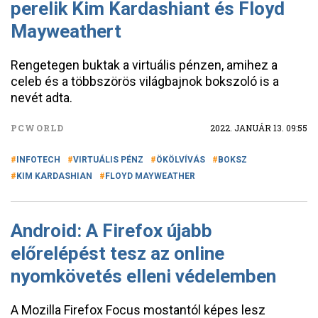
perelik Kim Kardashiant és Floyd
Mayweathert
Rengetegen buktak a virtuális pénzen, amihez a
celeb és a többszörös világbajnok bokszoló is a
nevét adta.
PCWORLD
2022. JANUÁR 13. 09:55
INFOTECH
VIRTUÁLIS PÉNZ
ÖKÖLVÍVÁS
BOKSZ
KIM KARDASHIAN
FLOYD MAYWEATHER
Android: A Firefox újabb
előrelépést tesz az online
nyomkövetés elleni védelemben
A Mozilla Firefox Focus mostantól képes lesz