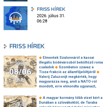
FRISS HÍREK
2026. július 31.
06:28
FRISS HÍREK
◆
Elmentek Szalonnáról a kassai
illegális bódévárosból beköltöző roma
2026
◆
családok
Szombaton szavaz a
08/06
◆
Tisza-frakció az államfőjelöltjéről
Valerij Zaluzsnijt megkérték, hogy
18:21
magyarázza meg, amit a NATO-ról
mondott, erre elmondta ugyanazt,
◆
csak még erősebben
800 millióért
kötött szerződéseket a HM cége a
◆
A magyar kormány több vizet kért a
Lounge Eventtel, a miniszter
Dunában a szlovákoktól, de Taraba
2026
◆
feljelentést tett
Orbán Anita