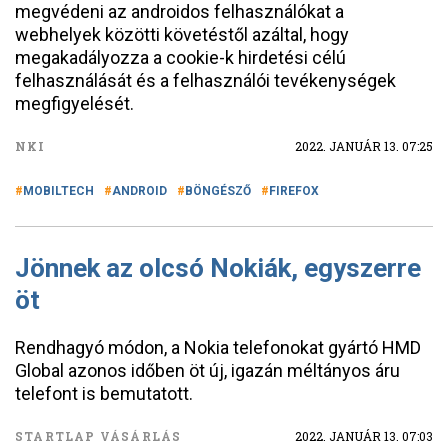
megvédeni az androidos felhasználókat a
webhelyek közötti követéstől azáltal, hogy
megakadályozza a cookie-k hirdetési célú
felhasználását és a felhasználói tevékenységek
megfigyelését.
NKI
2022. JANUÁR 13. 07:25
MOBILTECH
ANDROID
BÖNGÉSZŐ
FIREFOX
Jönnek az olcsó Nokiák, egyszerre
öt
Rendhagyó módon, a Nokia telefonokat gyártó HMD
Global azonos időben öt új, igazán méltányos áru
telefont is bemutatott.
STARTLAP VÁSÁRLÁS
2022. JANUÁR 13. 07:03