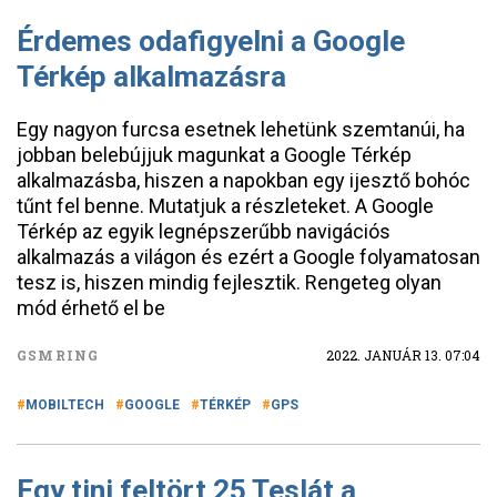
Érdemes odafigyelni a Google
Térkép alkalmazásra
Egy nagyon furcsa esetnek lehetünk szemtanúi, ha
jobban belebújjuk magunkat a Google Térkép
alkalmazásba, hiszen a napokban egy ijesztő bohóc
tűnt fel benne. Mutatjuk a részleteket. A Google
Térkép az egyik legnépszerűbb navigációs
alkalmazás a világon és ezért a Google folyamatosan
tesz is, hiszen mindig fejlesztik. Rengeteg olyan
mód érhető el be
GSMRING
2022. JANUÁR 13. 07:04
MOBILTECH
GOOGLE
TÉRKÉP
GPS
Egy tini feltört 25 Teslát a