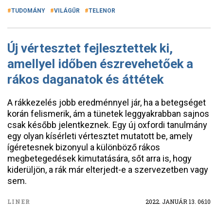
TUDOMÁNY
VILÁGŰR
TELENOR
Új vértesztet fejlesztettek ki,
amellyel időben észrevehetőek a
rákos daganatok és áttétek
A rákkezelés jobb eredménnyel jár, ha a betegséget
korán felismerik, ám a tünetek leggyakrabban sajnos
csak később jelentkeznek. Egy új oxfordi tanulmány
egy olyan kísérleti vértesztet mutatott be, amely
ígéretesnek bizonyul a különböző rákos
megbetegedések kimutatására, sőt arra is, hogy
kiderüljön, a rák már elterjedt-e a szervezetben vagy
sem.
LINER
2022. JANUÁR 13. 06:10