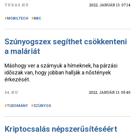
TUDÁS.HU
2022. JANUÁR 13. 07:14
MOBILTECH
BBC
Szúnyogszex segíthet csökkenteni
a maláriát
Máshogy ver a szárnyuk a hímeknek, ha párzási
időszak van, hogy jobban hallják a nőstények
érkezését.
24.HU
2022. JANUÁR 13. 05:40
TUDOMÁNY
SZÚNYOG
Kriptocsalás népszerűsítéséért