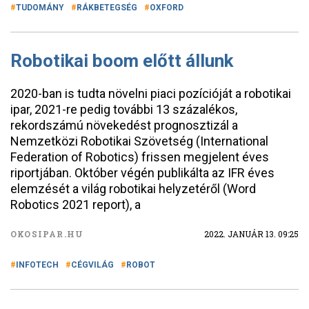
TUDOMÁNY
RÁKBETEGSÉG
OXFORD
Robotikai boom előtt állunk
2020-ban is tudta növelni piaci pozícióját a robotikai
ipar, 2021-re pedig további 13 százalékos,
rekordszámú növekedést prognosztizál a
Nemzetközi Robotikai Szövetség (International
Federation of Robotics) frissen megjelent éves
riportjában. Október végén publikálta az IFR éves
elemzését a világ robotikai helyzetéről (Word
Robotics 2021 report), a
OKOSIPAR.HU
2022. JANUÁR 13. 09:25
INFOTECH
CÉGVILÁG
ROBOT