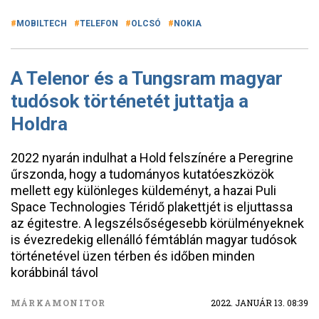
MOBILTECH
TELEFON
OLCSÓ
NOKIA
A Telenor és a Tungsram magyar
tudósok történetét juttatja a
Holdra
2022 nyarán indulhat a Hold felszínére a Peregrine
űrszonda, hogy a tudományos kutatóeszközök
mellett egy különleges küldeményt, a hazai Puli
Space Technologies Téridő plakettjét is eljuttassa
az égitestre. A legszélsőségesebb körülményeknek
is évezredekig ellenálló fémtáblán magyar tudósok
történetével üzen térben és időben minden
korábbinál távol
MÁRKAMONITOR
2022. JANUÁR 13. 08:39