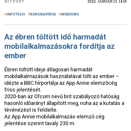
BITPORT
2022. JANUÁR 13. 14:18
INFOTECH
KORONAVÍRUS
WINDOWS
Az ébren töltött idő harmadát
mobilalkalmazásokra fordítja az
ember
Ébren töltött ideje átlagosan harmadát
mobilalkalmazások használatával tölti az ember –
idézte a BBC hírportálja az App Annie elemzőcég
friss jelentését.
2020-ban az Ofcom nevű brit szabályozó hatóság
hasonló időarányt állapított meg, noha az a kutatás a
tévénézést is felölelte.
Az App Annie mobilalkalmazás-elemző cég
jelentése szerint tavaly 230 m