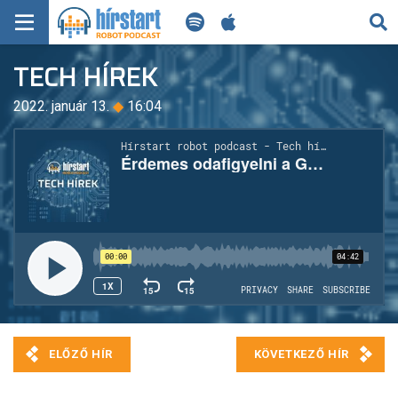
KERESÉS
TECH HÍREK
KEZDŐLAP
2022. január 13.
◆
16:04
FRISS HÍREK
TECH HÍREK
FILM-ZENE-SZÓRAKOZÁS
PLAYLIST
MI AZ A ROBOT PODCAST?