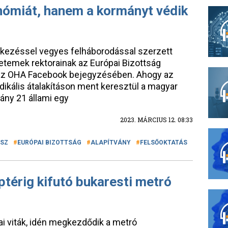
ómiát, hanem a kormányt védik
nkezéssel vegyes felháborodással szerzett
etemek rektorainak az Európai Bizottság
ll az OHA Facebook bejegyzésében. Ahogy az
dikális átalakításon ment keresztül a magyar
ány 21 állami egy
2023. MÁRCIUS 12. 08:33
ESZ
EURÓPAI BIZOTTSÁG
ALAPÍTVÁNY
FELSŐOKTATÁS
ptérig kifutó bukaresti metró
kai viták, idén megkezdődik a metró