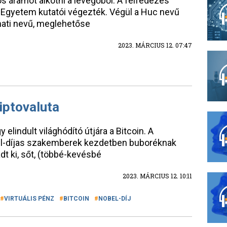
s áramot alkotni a levegőből. A felfedezés
h Egyetem kutatói végezték. Végül a Huc nevű
ti nevű, meglehetőse
2023. MÁRCIUS 12. 07:47
iptovaluta
elindult világhódító útjára a Bitcoin. A
bel-díjas szakemberek kezdetben buboréknak
t ki, sőt, (többé-kevésbé
2023. MÁRCIUS 12. 10:11
VIRTUÁLIS PÉNZ
BITCOIN
NOBEL-DÍJ