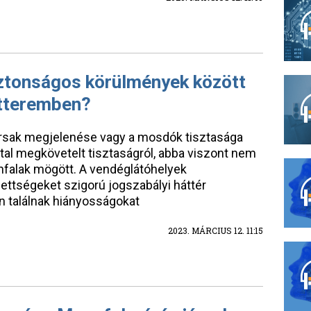
iztonságos körülmények között
étteremben?
rsak megjelenése vagy a mosdók tisztasága
ltal megkövetelt tisztaságról, abba viszont nem
zínfalak mögött. A vendéglátóhelyek
ttségeket szigorú jogszabályi háttér
 találnak hiányosságokat
2023. MÁRCIUS 12. 11:15