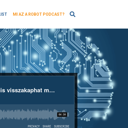
KERESÉS
LIST
MI AZ A ROBOT PODCAST?