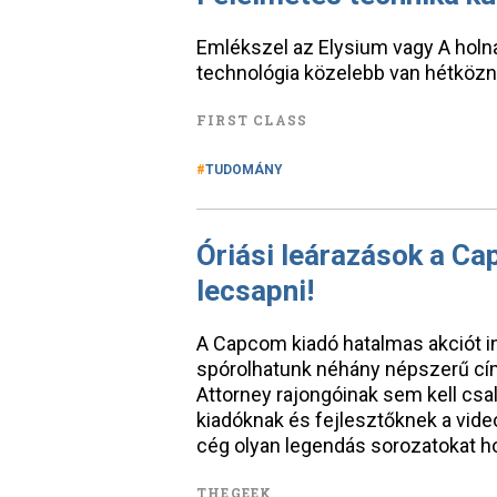
Emlékszel az Elysium vagy A holna
technológia közelebb van hétközn
FIRST CLASS
TUDOMÁNY
Óriási leárazások a C
lecsapni!
A Capcom kiadó hatalmas akciót in
spórolhatunk néhány népszerű címé
Attorney rajongóinak sem kell cs
kiadóknak és fejlesztőknek a vide
cég olyan legendás sorozatokat h
THEGEEK