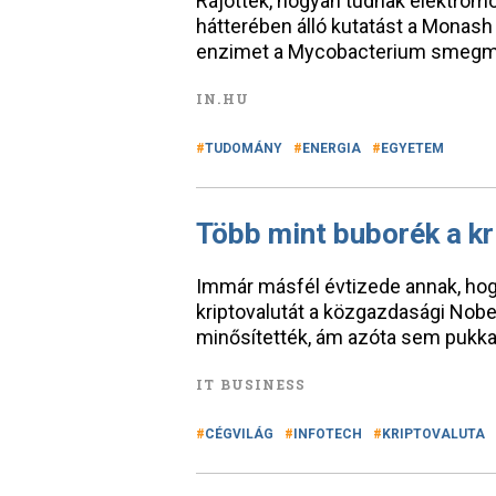
Rájöttek, hogyan tudnak elektromo
hátterében álló kutatást a Monas
enzimet a Mycobacterium smegma
IN.HU
TUDOMÁNY
ENERGIA
EGYETEM
Több mint buborék a kr
Immár másfél évtizede annak, hogy 
kriptovalutát a közgazdasági No
minősítették, ám azóta sem pukkad
IT BUSINESS
CÉGVILÁG
INFOTECH
KRIPTOVALUTA