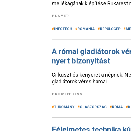
mellékágának kiépítése Bukarest 
PLAYER
INFOTECH
ROMÁNIA
REPÜLŐGÉP
ME
A római gladiátorok vé
nyert bizonyítást
Cirkuszt és kenyeret a népnek. N
gladiátorok véres harcai.
PROMOTIONS
TUDOMÁNY
OLASZORSZÁG
RÓMA
K
Félelmetes technika kú