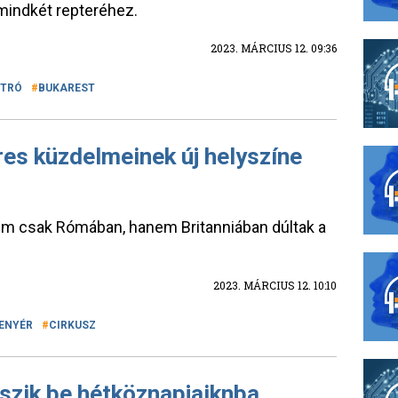
mindkét repteréhez.
2023. MÁRCIUS 12. 09:36
TRÓ
BUKAREST
res küzdelmeinek új helyszíne
em csak Rómában, hanem Britanniában dúltak a
2023. MÁRCIUS 12. 10:10
ENYÉR
CIRKUSZ
szik be hétköznapjaiknba