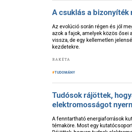
A csuklás a bizonyíték
Az evolúció során régen és jól m
azok a fajok, amelyek közös ősei
vissza, de egy kellemetlen jelens
kezdetekre.
RAKÉTA
TUDOMÁNY
Tudósok rájöttek, hogy
elektromosságot nyern
A fenntartható energiaforrások ku
témaköre. Most egy kutatócsoport 