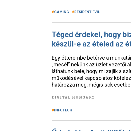
GAMING
RESIDENT EVIL
Téged érdekel, hogy b
készül-e az ételed az 
Egy étterembe betérve a munkatá
„mesél” nekünk az üzlet vezetői á
láthatunk bele, hogy mi zajlik a s
működésével kapcsolatos köteleze
határozza meg, mégis sok esetben
DIGITAL HUNGARY
INFOTECH