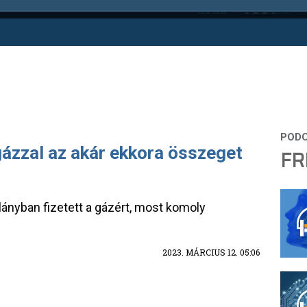
gázzal az akár ekkora összeget
FR
alányban fizetett a gázért, most komoly
2023. MÁRCIUS 12. 05:06