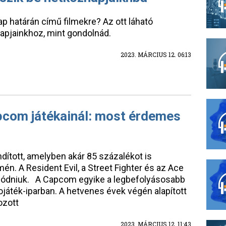
p határán című filmekre? Az ott láható
apjainkhoz, mint gondolnád.
2023. MÁRCIUS 12. 06:13
apcom játékainál: most érdemes
dított, amelyben akár 85 százalékot is
n. A Resident Evil, a Street Fighter és az Ace
alódniuk. A Capcom egyike a legbefolyásosabb
ojáték-iparban. A hetvenes évek végén alapított
ozott
2023. MÁRCIUS 12. 11:43