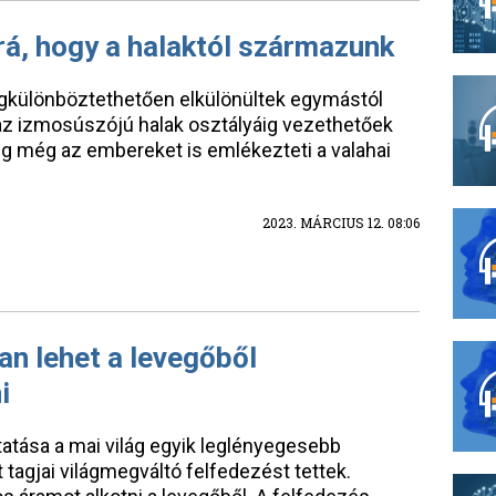
 rá, hogy a halaktól származunk
egkülönböztethetően elkülönültek egymástól
 az izmosúszójú halak osztályáig vezethetőek
ég még az embereket is emlékezteti a valahai
2023. MÁRCIUS 12. 08:06
an lehet a levegőből
i
tatása a mai világ egyik leglényegesebb
tagjai világmegváltó felfedezést tettek.