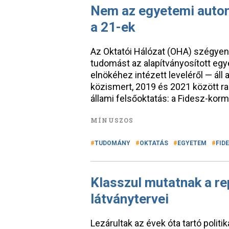
Nem az egyetemi auton
a 21-ek
Az Oktatói Hálózat (OHA) szégye
tudomást az alapítványosított egy
elnökéhez intézett leveléről — á
közismert, 2019 és 2021 között ra
állami felsőoktatás: a Fidesz-korm
MÍNUSZOS
TUDOMÁNY
OKTATÁS
EGYETEM
FID
Klasszul mutatnak a re
látványtervei
Lezárultak az évek óta tartó politi