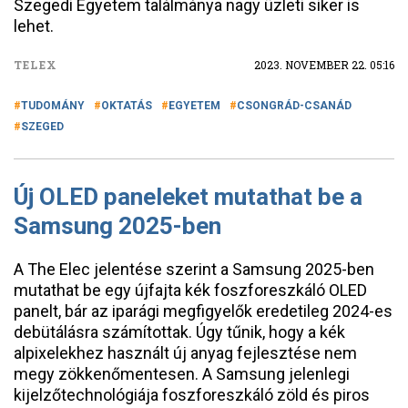
Szegedi Egyetem találmánya nagy üzleti siker is
lehet.
TELEX
2023. NOVEMBER 22. 05:16
TUDOMÁNY
OKTATÁS
EGYETEM
CSONGRÁD-CSANÁD
SZEGED
Új OLED paneleket mutathat be a
Samsung 2025-ben
A The Elec jelentése szerint a Samsung 2025-ben
mutathat be egy újfajta kék foszforeszkáló OLED
panelt, bár az iparági megfigyelők eredetileg 2024-es
debütálásra számítottak. Úgy tűnik, hogy a kék
alpixelekhez használt új anyag fejlesztése nem
megy zökkenőmentesen. A Samsung jelenlegi
kijelzőtechnológiája foszforeszkáló zöld és piros