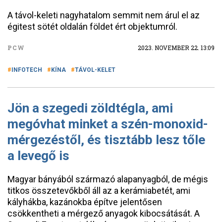
A távol-keleti nagyhatalom semmit nem árul el az
égitest sötét oldalán földet ért objektumról.
PCW
2023. NOVEMBER 22. 13:09
INFOTECH
KÍNA
TÁVOL-KELET
Jön a szegedi zöldtégla, ami
megóvhat minket a szén-monoxid-
mérgezéstől, és tisztább lesz tőle
a levegő is
Magyar bányából származó alapanyagból, de mégis
titkos összetevőkből áll az a kerámiabetét, ami
kályhákba, kazánokba építve jelentősen
csökkentheti a mérgező anyagok kibocsátását. A