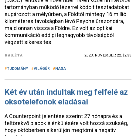
(DSOC) rendszere november 14-én közeli infravörös
tartományban működő lézerrel kódolt tesztadatokat
sugározott a mélyűrben, a Földtől mintegy 16 millió
kilométeres távolságban lévő Psyche űrszondára,
majd onnan vissza a Földre. Ez volt az optikai
kommunikáció eddigi legnagyobb távolságból
végzett sikeres tes
RAKÉTA
2023. NOVEMBER 22. 12:33
TUDOMÁNY
VILÁGŰR
NASA
Két év után indultak meg felfelé az
oksotelefonok eladásai
A Counterpoint jelentése szerint 27 hónapra és a
feltörekvő piacok élénkülésére volt hozzá szükség,
hogy októberben sikerüljön megtörni a negatív