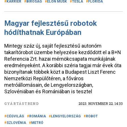
KARRIER
BÍRÓSÁG
ELON MUSK
TESLA
FLORIDA
Magyar fejlesztésű robotok
hódíthatnak Európában
Mintegy száz új, saját fejlesztésű autonóm
takarítórobot üzembe helyezése kezdődött el a B+N
Referencia Zrt. hazai mérnökcsapata munkájának
eredményeként. A korábbi széria tagjai már évek óta
bizonyítanak többek közt a Budapest Liszt Ferenc
Nemzetközi Repülőtéren, a főváros
metróállomásain, de Lengyelországban,
Szlovéniában és Romániában is tesztel
GYÁRTÁSTREND
2023. NOVEMBER 22. 14:33
CÉGVILÁG
ROMÁNIA
LENGYELORSZÁG
ROBOT
SZLOVÉNIA
METRÓ