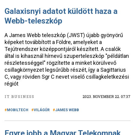
Galaxisnyi adatot küldött haza a
Webb-teleszkóp
A James Webb teleszkóp (JWST) újabb gyönyörű
képeket továbbított a Földre, amelyeket a
Tejútrendszer középpontjáról készített. A csalók
által is kihasznál hírnevű szuperteleszkóp "példátlan
részletességgel" rögzítette a minket körülvevő
csillagkörnyezet legsűrűbb részét, így a Sagittarius
C, vagy röviden Sgr C nevet viselő csillagkeletkezési
régiót
IT BUSINESS
2023. NOVEMBER 22. 07:37
MOBILTECH
VILÁGŰR
JAMES WEBB
Egyre jobb a Magyar Telekomnak