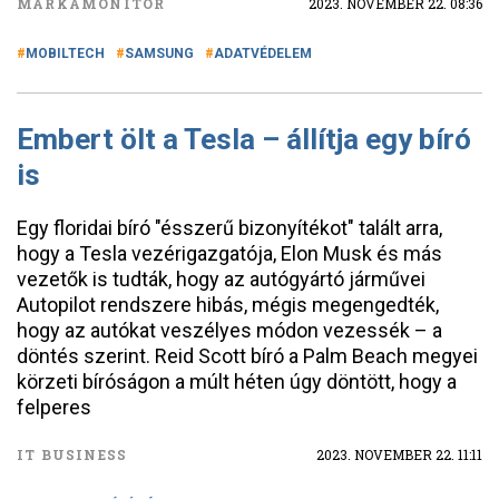
MÁRKAMONITOR
2023. NOVEMBER 22. 08:36
MOBILTECH
SAMSUNG
ADATVÉDELEM
Embert ölt a Tesla – állítja egy bíró
is
Egy floridai bíró "ésszerű bizonyítékot" talált arra,
hogy a Tesla vezérigazgatója, Elon Musk és más
vezetők is tudták, hogy az autógyártó járművei
Autopilot rendszere hibás, mégis megengedték,
hogy az autókat veszélyes módon vezessék – a
döntés szerint. Reid Scott bíró a Palm Beach megyei
körzeti bíróságon a múlt héten úgy döntött, hogy a
felperes
IT BUSINESS
2023. NOVEMBER 22. 11:11