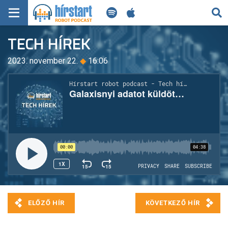
KERESÉS
TECH HÍREK
KEZDŐLAP
2023. november 22.
◆
16:06
FRISS HÍREK
TECH HÍREK
FILM-ZENE-SZÓRAKOZÁS
PLAYLIST
MI AZ A ROBOT PODCAST?