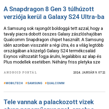
A Snapdragon 8 Gen 3 túlhúzott
verziója kerül a Galaxy S24 Ultra-ba
A Samsung sok rajongót boldoggá tett azzal, hogy a
tavaly piacra dobott összes Galaxy zászlóshajóban
Qualcomm Snapdragon chipet használt. A Samsung
idén azonban visszatér a régi útra, és a világ legtöbb
országában a közelgő Galaxy S24 termékcsalád
Exynos változatát fogja árulni, legalábbis az alap és
Plus modellek esetében. Néhány friss pletyka sze
ANDROID PORTÁL
2024. JANUÁR 9. 07:21
MOBILTECH
SAMSUNG
QUALCOMM
Tele vannak a palackozott vizek