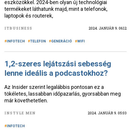
eszközökkel. 2024-ben olyan új technológiai
termékeket láthatunk majd, mint a telefonok,
laptopok és routerek,
ITBUSINESS
2024. JANUÁR 9. 06:12
INFOTECH
TELEFON
GENERÁCIÓ
WIFI
1,2-szeres lejátszási sebesség
lenne ideális a podcastokhoz?
Az Insider szerint legalábbis pontosan ez a
tökéletes, lassabban időpazarlás, gyorsabban meg
már követhetetlen.
INSTYLE MEN
2024. JANUÁR 9. 05:03
INFOTECH