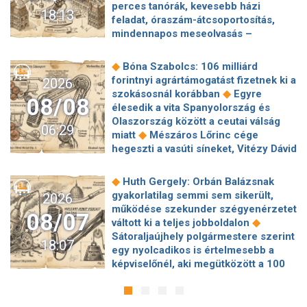
perces tanórák, kevesebb házi
18:13
feladat, óraszám-átcsoportosítás,
mindennapos meseolvasás –
elkészült a minisztérium alsó
◆
tagozatos javaslatcsomagja
◆
Bóna Szabolcs: 106 milliárd
Lemond és az egyetemről is távozik
forintnyi agrártámogatást fizetnek ki a
2026
az Ádám Zoltánt kirúgó corvinusos
◆
szokásosnál korábban
Egyre
08/08
◆
rektorhelyettes
élesedik a vita Spanyolország és
Katasztrófavédelem: Ez már nekünk is
Olaszország között a ceutai válság
06:29
◆
sok! És sajnos nem látjuk a végét
◆
miatt
Mészáros Lőrinc cége
Nem fizeti vissza a vételárat a zuglói
hegeszti a vasúti síneket, Vitézy Dávid
kormányzati negyed
◆
elmagyarázta, miért
Jogi lépéseket
◆
ingatlanfejlesztője
Beért Trump
tesz a Bosnyák téri irodakomplexum
◆
Huth Gergely: Orbán Balázsnak
szélerőmű-gyűlölete: egymilliárd
beruházója, ha az állam felmondja a
gyakorlatilag semmi sem sikerült,
2026
dollárt fizetnek egy német cégnek,
◆
szerződésüket
Megérkezett
működése szekunder szégyenérzetet
◆
hogy leállítsa az amerikai projektjeit
08/07
Magyar Péter bejelentése: így költik
◆
váltott ki a teljes jobboldalon
Dinnyedráma: hiába finom csemege,
el a 6 ezer milliárd forintnyi uniós
Sátoraljaújhely polgármestere szerint
◆
bedőlt a piac
Hogy is volt, amikor
18:07
◆
pénzt
Megbénult az ivóvíztárolók
egy nyolcadikos is értelmesebb a
Baka Andrást jogellenesen mozdította
töltése Ózdon – de máshol is komoly
képviselőnél, aki megütközött a 100
◆
el a Fidesz?
Új remény a
◆
nehézségek adódtak
Sűrített
◆
milliós parkolón
Az amerikai
rákkutatásban: A tumorsejtek
járatokkal készül a MÁV a Szigetre,
hírszerzés szerint Putyin pár éven
terjedését akadályozza szegedi
◆
éjszaka is könnyebb lesz hazajutni
belül megtámadhat egy NATO-