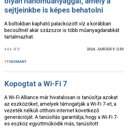
olyan nanoműanyaggal, amely a
sejtjeinkbe is képes behatolni
A boltokban kapható palackozott víz a korábban
becsültnél akár százszor is több műanyagdarabkát
tartalmazhat.
444.HU
2024. JANUÁR 9. 11:50
TUDOMÁNY
Kopogtat a Wi-Fi 7
A Wi-Fi Alliance már hivatalosan is tanúsítja azokat
az eszközöket, amelyek támogatják a Wi-Fi 7-et, a
vezeték nélküli otthoni internet következő
generációját. A tanúsítás garantálja, hogy a Wi-Fi 7-
es eszköz együttműködik más, tanúsított