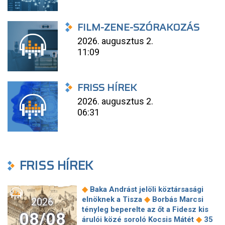
FILM-ZENE-SZÓRAKOZÁS
2026. augusztus 2.
11:09
FRISS HÍREK
2026. augusztus 2.
06:31
FRISS HÍREK
◆
Baka Andrást jelöli köztársasági
◆
elnöknek a Tisza
Borbás Marcsi
2026
tényleg beperelte az őt a Fidesz kis
08/08
◆
árulói közé soroló Kocsis Mátét
35