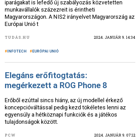
iparágakat is lefedő új szabályozás közvetetten
munkavállalók százezreit is érintheti
Magyarországon. A NIS2 irányelvet Magyarország az
Európai Unió t
TUDÁS.HU
2024. JANUÁR 9. 14:34
INFOTECH
EURÓPAI UNIÓ
Elegáns erőfitogtatás:
megérkezett a ROG Phone 8
Erőből ezúttal sincs hiány, az új modellel érkező
koncepcióváltással pedig kezd tökéletes lenni az
egyensúly a hétköznapi funkciók és a játékos
tulajdonságok között.
PCW
2024. JANUÁR 9. 07:12