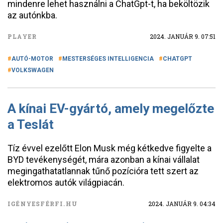
mindenre lehet használni a ChatGpt-t, ha beköltözik
az autónkba.
PLAYER
2024. JANUÁR 9. 07:51
AUTÓ-MOTOR
MESTERSÉGES INTELLIGENCIA
CHATGPT
VOLKSWAGEN
A kínai EV-gyártó, amely megelőzte
a Teslát
Tíz évvel ezelőtt Elon Musk még kétkedve figyelte a
BYD tevékenységét, mára azonban a kínai vállalat
megingathatatlannak tűnő pozícióra tett szert az
elektromos autók világpiacán.
IGÉNYESFÉRFI.HU
2024. JANUÁR 9. 04:34