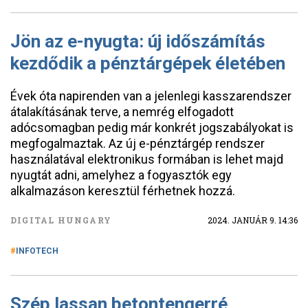
Jön az e-nyugta: új időszámítás
kezdődik a pénztárgépek életében
Évek óta napirenden van a jelenlegi kasszarendszer
átalakításának terve, a nemrég elfogadott
adócsomagban pedig már konkrét jogszabályokat is
megfogalmaztak. Az új e-pénztárgép rendszer
használatával elektronikus formában is lehet majd
nyugtát adni, amelyhez a fogyasztók egy
alkalmazáson keresztül férhetnek hozzá.
DIGITAL HUNGARY
2024. JANUÁR 9. 14:36
INFOTECH
Szép lassan betontengerré