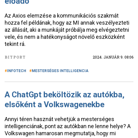
előadó
Az Axios elemzése a kommunikációs szakmát
hozza fel példának, hogy az MI annak veszélyezteti
az állását, aki a munkáját próbálja meg elvégeztetni
vele, és nem a hatékonyságot növelő eszközként
tekint rá.
BITPORT
2024. JANUÁR 9. 08:06
INFOTECH
MESTERSÉGES INTELLIGENCIA
A ChatGpt beköltözik az autókba,
elsőként a Volkswagenekbe
Annyi téren hasznát vehetjük a mesterséges
intelligenciának, pont az autókban ne lenne helye? A
Volkswagen hamarosan megmutatja, hogy mi