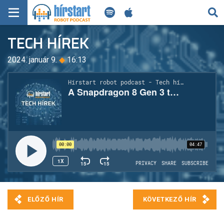
KERESÉS
TECH HÍREK
KEZDŐLAP
2024. január 9.
◆
16:13
FRISS HÍREK
TECH HÍREK
FILM-ZENE-SZÓRAKOZÁS
PLAYLIST
MI AZ A ROBOT PODCAST?