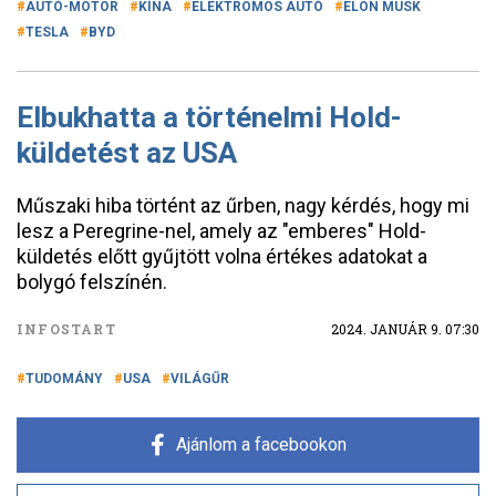
AUTÓ-MOTOR
KÍNA
ELEKTROMOS AUTÓ
ELON MUSK
TESLA
BYD
Elbukhatta a történelmi Hold-
küldetést az USA
Műszaki hiba történt az űrben, nagy kérdés, hogy mi
lesz a Peregrine-nel, amely az "emberes" Hold-
küldetés előtt gyűjtött volna értékes adatokat a
bolygó felszínén.
INFOSTART
2024. JANUÁR 9. 07:30
TUDOMÁNY
USA
VILÁGŰR
Ajánlom a facebookon