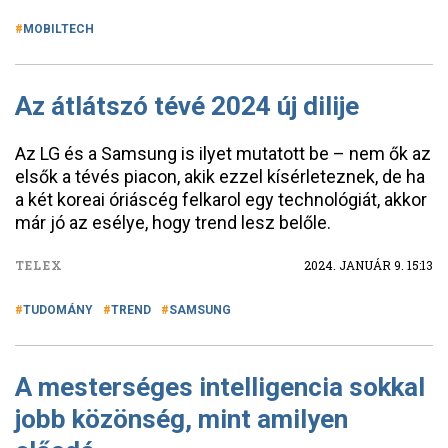
MOBILTECH
Az átlátszó tévé 2024 új dilije
Az LG és a Samsung is ilyet mutatott be – nem ők az
elsők a tévés piacon, akik ezzel kísérleteznek, de ha
a két koreai óriáscég felkarol egy technológiát, akkor
már jó az esélye, hogy trend lesz belőle.
TELEX
2024. JANUÁR 9. 15:13
TUDOMÁNY
TREND
SAMSUNG
A mesterséges intelligencia sokkal
jobb közönség, mint amilyen