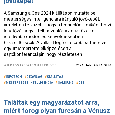
jövőképét
A Samsung a Ces 2024 kiállításon mutatta be
mesterséges intelligenciára irányuló jövőképét,
amelyben felvázolja, hogy a technológia miként teszi
lehetővé, hogy a felhasználók az eszközeiket
intuitívabb módon és kényelmesebben
használhassák. A vállalat legfontosabb partnereivel
együtt ismertette elképzeléseit a
sajtókonferenciáján, hogy részletesen
AUDIOVIZUALISHIREK.HU
2024. JANUÁR 14. 08:10
INFOTECH
CÉGVILÁG
KIÁLLÍTÁS
MESTERSÉGES INTELLIGENCIA
SAMSUNG
CES
Találtak egy magyarázatot arra,
miért forog olyan furcsán a Vénusz