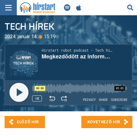
KERESÉS
TECH HÍREK
KEZDŐLAP
2024. január 14.
◆
15:19
FRISS HÍREK
TECH HÍREK
FILM-ZENE-SZÓRAKOZÁS
PLAYLIST
MI AZ A ROBOT PODCAST?