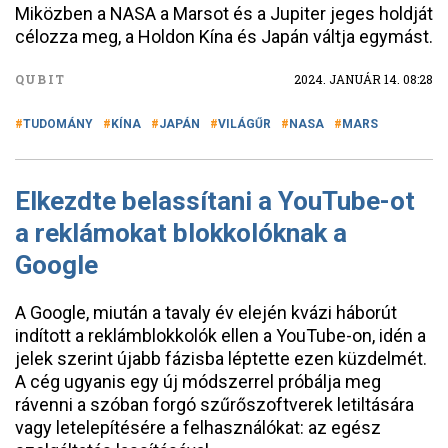
Miközben a NASA a Marsot és a Jupiter jeges holdját
célozza meg, a Holdon Kína és Japán váltja egymást.
QUBIT
2024. JANUÁR 14. 08:28
TUDOMÁNY
KÍNA
JAPÁN
VILÁGŰR
NASA
MARS
Elkezdte belassítani a YouTube-ot
a reklámokat blokkolóknak a
Google
A Google, miután a tavaly év elején kvázi háborút
indított a reklámblokkolók ellen a YouTube-on, idén a
jelek szerint újabb fázisba léptette ezen küzdelmét.
A cég ugyanis egy új módszerrel próbálja meg
rávenni a szóban forgó szűrőszoftverek letiltására
vagy letelepítésére a felhasználókat: az egész