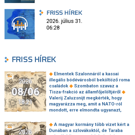
FRISS HÍREK
2026. július 31.
06:28
FRISS HÍREK
◆
Elmentek Szalonnáról a kassai
illegális bódévárosból beköltöző roma
2026
◆
családok
Szombaton szavaz a
08/06
◆
Tisza-frakció az államfőjelöltjéről
Valerij Zaluzsnijt megkérték, hogy
18:21
magyarázza meg, amit a NATO-ról
mondott, erre elmondta ugyanazt,
◆
csak még erősebben
800 millióért
kötött szerződéseket a HM cége a
◆
A magyar kormány több vizet kért a
Lounge Eventtel, a miniszter
Dunában a szlovákoktól, de Taraba
2026
◆
feljelentést tett
Orbán Anita