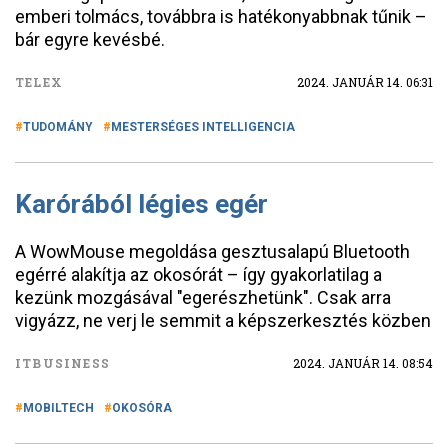
emberi tolmács, továbbra is hatékonyabbnak tűnik –
bár egyre kevésbé.
TELEX
2024. JANUÁR 14. 06:31
TUDOMÁNY
MESTERSÉGES INTELLIGENCIA
Karórából légies egér
A WowMouse megoldása gesztusalapú Bluetooth
egérré alakítja az okosórát – így gyakorlatilag a
kezünk mozgásával "egerészhetünk". Csak arra
vigyázz, ne verj le semmit a képszerkesztés közben
ITBUSINESS
2024. JANUÁR 14. 08:54
MOBILTECH
OKOSÓRA