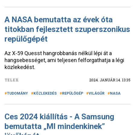
A NASA bemutatta az évek óta
titokban fejlesztett szuperszonikus
repülőgépét
Az X-59 Quesst hangrobbanás nélkül lépi át a
hangsebességet, ami teljesen felforgathatja a légi
közlekedést.
TELEX
2024. JANUÁR 14. 13:35
TUDOMÁNY
KÖZLEKEDÉS
REPÜLŐGÉP
VILÁGŰR
NASA
Ces 2024 kiállítás - A Samsung
bemutatta „MI mindenkinek”