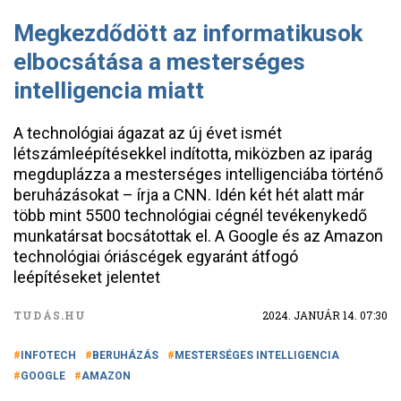
Megkezdődött az informatikusok
elbocsátása a mesterséges
intelligencia miatt
A technológiai ágazat az új évet ismét
létszámleépítésekkel indította, miközben az iparág
megduplázza a mesterséges intelligenciába történő
beruházásokat – írja a CNN. Idén két hét alatt már
több mint 5500 technológiai cégnél tevékenykedő
munkatársat bocsátottak el. A Google és az Amazon
technológiai óriáscégek egyaránt átfogó
leépítéseket jelentet
TUDÁS.HU
2024. JANUÁR 14. 07:30
INFOTECH
BERUHÁZÁS
MESTERSÉGES INTELLIGENCIA
GOOGLE
AMAZON