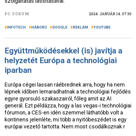
szolgáltatás lassításával.
PC FÓRUM
2024. JANUÁR 14. 07:30
INFOTECH
HÁBORÚ
GOOGLE
REKLÁM
YOUTUBE
Együttműködésekkel (is) javítja a
helyzetét Európa a technológiai
iparban
Európa cégei lassan ráébrednek arra, hogy ha nem
lépnek időben lemaradhatnak a technológiai fejlődés
egyre gyorsuló szakaszairól, főleg amit az AI
generál. Ezt példázza, hogy a las vegas-i technológiai
fórumon, a CES-en idén szemmel láthatóbb volt a
kontinens jelenléte, mi több a nyitóbeszédet is egy
európai vezető tartotta. Nem most csodálkoznak r