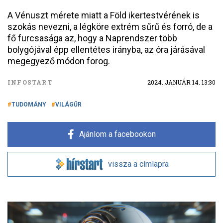
A Vénuszt mérete miatt a Föld ikertestvérének is
szokás nevezni, a légköre extrém sűrű és forró, de a
fő furcsasága az, hogy a Naprendszer több
bolygójával épp ellentétes irányba, az óra járásával
megegyező módon forog.
INFOSTART
2024. JANUÁR 14. 13:30
TUDOMÁNY
VILÁGŰR
Ajánlom a facebookon
vissza a címlapra