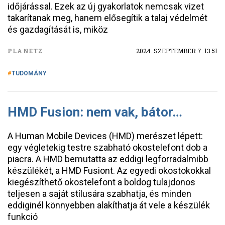
időjárással. Ezek az új gyakorlatok nemcsak vizet
takarítanak meg, hanem elősegítik a talaj védelmét
és gazdagítását is, miköz
PLANETZ
2024. SZEPTEMBER 7. 13:51
TUDOMÁNY
HMD Fusion: nem vak, bátor…
A Human Mobile Devices (HMD) merészet lépett:
egy végletekig testre szabható okostelefont dob a
piacra. A HMD bemutatta az eddigi legforradalmibb
készülékét, a HMD Fusiont. Az egyedi okostokokkal
kiegészíthető okostelefont a boldog tulajdonos
teljesen a saját stílusára szabhatja, és minden
eddiginél könnyebben alakíthatja át vele a készülék
funkció