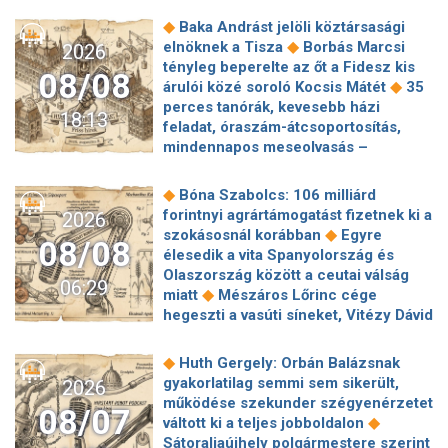
◆
Baka Andrást jelöli köztársasági
◆
elnöknek a Tisza
Borbás Marcsi
2026
tényleg beperelte az őt a Fidesz kis
08/08
◆
árulói közé soroló Kocsis Mátét
35
perces tanórák, kevesebb házi
18:13
feladat, óraszám-átcsoportosítás,
mindennapos meseolvasás –
elkészült a minisztérium alsó
◆
tagozatos javaslatcsomagja
◆
Bóna Szabolcs: 106 milliárd
Lemond és az egyetemről is távozik
forintnyi agrártámogatást fizetnek ki a
2026
az Ádám Zoltánt kirúgó corvinusos
◆
szokásosnál korábban
Egyre
08/08
◆
rektorhelyettes
élesedik a vita Spanyolország és
Katasztrófavédelem: Ez már nekünk is
Olaszország között a ceutai válság
06:29
◆
sok! És sajnos nem látjuk a végét
◆
miatt
Mészáros Lőrinc cége
Nem fizeti vissza a vételárat a zuglói
hegeszti a vasúti síneket, Vitézy Dávid
kormányzati negyed
◆
elmagyarázta, miért
Jogi lépéseket
◆
ingatlanfejlesztője
Beért Trump
tesz a Bosnyák téri irodakomplexum
◆
Huth Gergely: Orbán Balázsnak
szélerőmű-gyűlölete: egymilliárd
beruházója, ha az állam felmondja a
gyakorlatilag semmi sem sikerült,
2026
dollárt fizetnek egy német cégnek,
◆
szerződésüket
Megérkezett
működése szekunder szégyenérzetet
◆
hogy leállítsa az amerikai projektjeit
08/07
Magyar Péter bejelentése: így költik
◆
váltott ki a teljes jobboldalon
Dinnyedráma: hiába finom csemege,
el a 6 ezer milliárd forintnyi uniós
Sátoraljaújhely polgármestere szerint
◆
bedőlt a piac
Hogy is volt, amikor