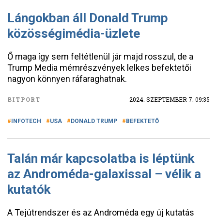
Lángokban áll Donald Trump
közösségimédia-üzlete
Ő maga így sem feltétlenül jár majd rosszul, de a
Trump Media mémrészvények lelkes befektetői
nagyon könnyen ráfaraghatnak.
BITPORT
2024. SZEPTEMBER 7. 09:35
INFOTECH
USA
DONALD TRUMP
BEFEKTETŐ
Talán már kapcsolatba is léptünk
az Androméda-galaxissal – vélik a
kutatók
A Tejútrendszer és az Androméda egy új kutatás