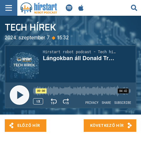
KERESÉS
TECH HÍREK
KEZDŐLAP
2024. szeptember 7.
◆
15:32
FRISS HÍREK
TECH HÍREK
FILM-ZENE-SZÓRAKOZÁS
PLAYLIST
MI AZ A ROBOT PODCAST?