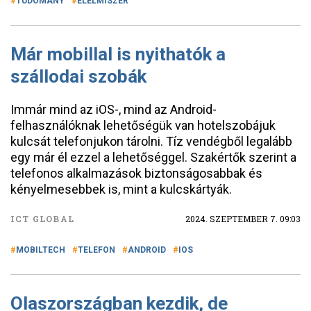
TUDOMÁNY
ÉLELMISZER
Már mobillal is nyithatók a
szállodai szobák
Immár mind az iOS-, mind az Android-
felhasználóknak lehetőségük van hotelszobájuk
kulcsát telefonjukon tárolni. Tíz vendégből legalább
egy már él ezzel a lehetőséggel. Szakértők szerint a
telefonos alkalmazások biztonságosabbak és
kényelmesebbek is, mint a kulcskártyák.
ICT GLOBAL
2024. SZEPTEMBER 7. 09:03
MOBILTECH
TELEFON
ANDROID
IOS
Olaszországban kezdik, de