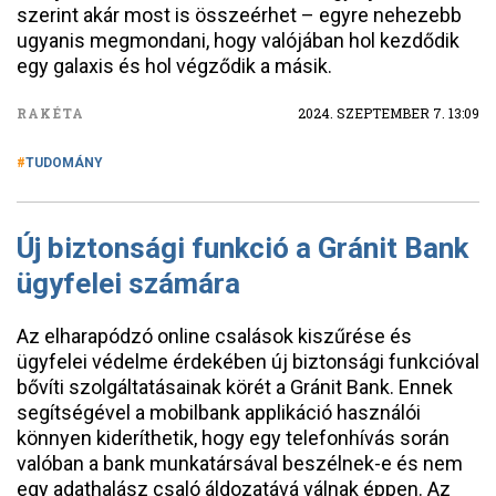
szerint akár most is összeérhet – egyre nehezebb
ugyanis megmondani, hogy valójában hol kezdődik
egy galaxis és hol végződik a másik.
RAKÉTA
2024. SZEPTEMBER 7. 13:09
TUDOMÁNY
Új biztonsági funkció a Gránit Bank
ügyfelei számára
Az elharapódzó online csalások kiszűrése és
ügyfelei védelme érdekében új biztonsági funkcióval
bővíti szolgáltatásainak körét a Gránit Bank. Ennek
segítségével a mobilbank applikáció használói
könnyen kideríthetik, hogy egy telefonhívás során
valóban a bank munkatársával beszélnek-e és nem
egy adathalász csaló áldozatává válnak éppen. Az