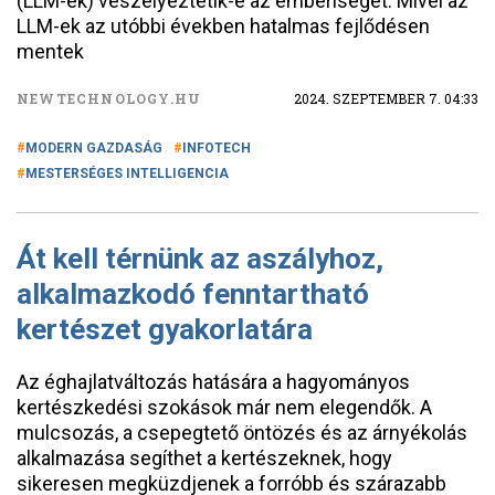
(LLM-ek) veszélyeztetik-e az emberiséget. Mivel az
LLM-ek az utóbbi években hatalmas fejlődésen
mentek
NEWTECHNOLOGY.HU
2024. SZEPTEMBER 7. 04:33
MODERN GAZDASÁG
INFOTECH
MESTERSÉGES INTELLIGENCIA
Át kell térnünk az aszályhoz,
alkalmazkodó fenntartható
kertészet gyakorlatára
Az éghajlatváltozás hatására a hagyományos
kertészkedési szokások már nem elegendők. A
mulcsozás, a csepegtető öntözés és az árnyékolás
alkalmazása segíthet a kertészeknek, hogy
sikeresen megküzdjenek a forróbb és szárazabb