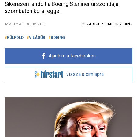
Sikeresen landolt a Boeing Starliner űrszondája
szombaton kora reggel.
MAGYAR NEMZET
2024. SZEPTEMBER 7. 08:15
KÜLFÖLD
VILÁGŰR
BOEING
Ajánlom a facebookon
vissza a címlapra