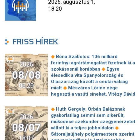
2026. augusztus 1.
18:20
FRISS HÍREK
◆
Bóna Szabolcs: 106 milliárd
forintnyi agrártámogatást fizetnek ki a
2026
◆
szokásosnál korábban
Egyre
08/08
élesedik a vita Spanyolország és
Olaszország között a ceutai válság
06:29
◆
miatt
Mészáros Lőrinc cége
hegeszti a vasúti síneket, Vitézy Dávid
◆
elmagyarázta, miért
Jogi lépéseket
tesz a Bosnyák téri irodakomplexum
◆
Huth Gergely: Orbán Balázsnak
beruházója, ha az állam felmondja a
gyakorlatilag semmi sem sikerült,
2026
◆
szerződésüket
Megérkezett
működése szekunder szégyenérzetet
08/07
Magyar Péter bejelentése: így költik
◆
váltott ki a teljes jobboldalon
el a 6 ezer milliárd forintnyi uniós
Sátoraljaújhely polgármestere szerint
18:07
◆
pénzt
Megbénult az ivóvíztárolók