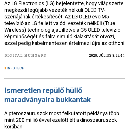
Az LG Electronics (LG) bejelentette, hogy világszerte
megkezdi legújabb vezeték nélküli OLED TV-
szériájának értékesítését. Az LG OLED evo M5
televízió az LG fejlett valódi vezeték nélküli (True
Wireless) technológiáját, illetve a G5 OLED televízió
képminőségét és falra simuló kialakítását ötvözi,
ezzel pedig kábelmentesen értelmezi újra az otthoni
DIGITAL HUNGARY
2025. JÚLIUS 8. 12:44
INFOTECH
Ismeretlen repülő hüllő
maradványaira bukkantak
A pteroszauruszok most felkutatott példánya több
mint 200 millió évvel ezelőtt élt a dinoszauruszok
korában.