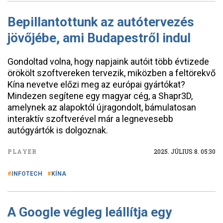
Bepillantottunk az autótervezés
jövőjébe, ami Budapestről indul
Gondoltad volna, hogy napjaink autóit több évtizede
örökölt szoftvereken tervezik, miközben a feltörekvő
Kína nevetve előzi meg az európai gyártókat?
Mindezen segítene egy magyar cég, a Shapr3D,
amelynek az alapoktól újragondolt, bámulatosan
interaktív szoftverével már a legnevesebb
autógyártók is dolgoznak.
PLAYER
2025. JÚLIUS 8. 05:30
INFOTECH
KÍNA
A Google végleg leállítja egy