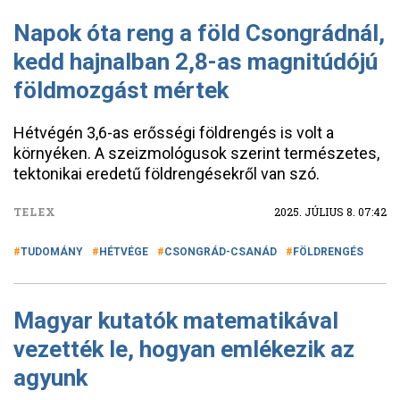
Napok óta reng a föld Csongrádnál,
kedd hajnalban 2,8-as magnitúdójú
földmozgást mértek
Hétvégén 3,6-as erősségi földrengés is volt a
környéken. A szeizmológusok szerint természetes,
tektonikai eredetű földrengésekről van szó.
TELEX
2025. JÚLIUS 8. 07:42
TUDOMÁNY
HÉTVÉGE
CSONGRÁD-CSANÁD
FÖLDRENGÉS
Magyar kutatók matematikával
vezették le, hogyan emlékezik az
agyunk