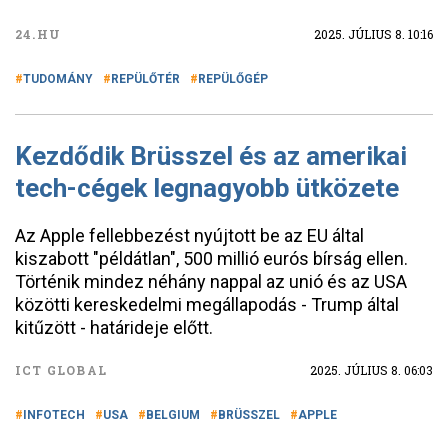
24.HU
2025. JÚLIUS 8. 10:16
TUDOMÁNY
REPÜLŐTÉR
REPÜLŐGÉP
Kezdődik Brüsszel és az amerikai
tech-cégek legnagyobb ütközete
Az Apple fellebbezést nyújtott be az EU által
kiszabott "példátlan", 500 millió eurós bírság ellen.
Történik mindez néhány nappal az unió és az USA
közötti kereskedelmi megállapodás - Trump által
kitűzött - határideje előtt.
ICT GLOBAL
2025. JÚLIUS 8. 06:03
INFOTECH
USA
BELGIUM
BRÜSSZEL
APPLE