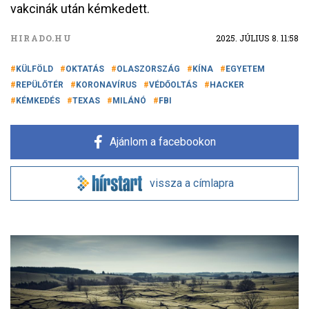
vakcinák után kémkedett.
HIRADO.HU
2025. JÚLIUS 8. 11:58
KÜLFÖLD
OKTATÁS
OLASZORSZÁG
KÍNA
EGYETEM
REPÜLŐTÉR
KORONAVÍRUS
VÉDŐOLTÁS
HACKER
KÉMKEDÉS
TEXAS
MILÁNÓ
FBI
Ajánlom a facebookon
vissza a címlapra