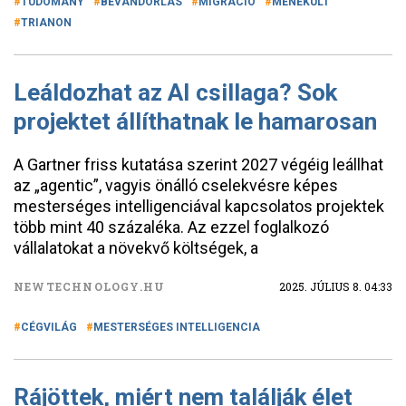
TUDOMÁNY
BEVÁNDORLÁS
MIGRÁCIÓ
MENEKÜLT
TRIANON
Leáldozhat az AI csillaga? Sok
projektet állíthatnak le hamarosan
A Gartner friss kutatása szerint 2027 végéig leállhat
az „agentic”, vagyis önálló cselekvésre képes
mesterséges intelligenciával kapcsolatos projektek
több mint 40 százaléka. Az ezzel foglalkozó
vállalatokat a növekvő költségek, a
NEWTECHNOLOGY.HU
2025. JÚLIUS 8. 04:33
CÉGVILÁG
MESTERSÉGES INTELLIGENCIA
Rájöttek, miért nem találják élet