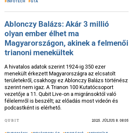
INFOTECH
GTA
Ablonczy Balázs: Akár 3 millió
olyan ember élhet ma
Magyarországon, akinek a felmenői
trianoni menekültek
A hivatalos adatok szerint 1924-ig 350 ezer
menekült érkezett Magyarországra az elcsatolt
területekről, csakhogy ez Ablonczy Balázs történész
szerint nem igaz. A Trianon 100 Kutatócsoport
vezetője a 11. Qubit Live-on a migránsoktól való
félelemről is beszélt; az előadás most videón és
podcastként is elérhető.
QUBIT
2025. JÚLIUS 8. 08:05