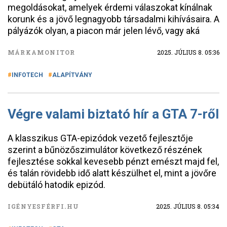
megoldásokat, amelyek érdemi válaszokat kínálnak
korunk és a jövő legnagyobb társadalmi kihívásaira. A
pályázók olyan, a piacon már jelen lévő, vagy aká
MÁRKAMONITOR
2025. JÚLIUS 8. 05:36
INFOTECH
ALAPÍTVÁNY
Végre valami biztató hír a GTA 7-ről
A klasszikus GTA-epizódok vezető fejlesztője
szerint a bűnözőszimulátor következő részének
fejlesztése sokkal kevesebb pénzt emészt majd fel,
és talán rövidebb idő alatt készülhet el, mint a jövőre
debütáló hatodik epizód.
IGÉNYESFÉRFI.HU
2025. JÚLIUS 8. 05:34