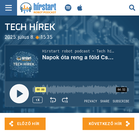
KERESÉS
TECH HÍREK
KEZDŐLAP
2025. július 8.
◆
15:35
FRISS HÍREK
TECH HÍREK
FILM-ZENE-SZÓRAKOZÁS
PLAYLIST
MI AZ A ROBOT PODCAST?