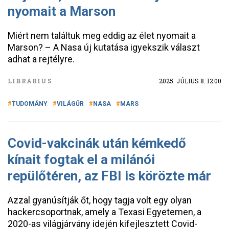
nyomait a Marson
Miért nem találtuk meg eddig az élet nyomait a
Marson? – A Nasa új kutatása igyekszik választ
adhat a rejtélyre.
LIBRARIUS
2025. JÚLIUS 8. 12:00
TUDOMÁNY
VILÁGŰR
NASA
MARS
Covid-vakcinák után kémkedő
kínait fogtak el a milánói
repülőtéren, az FBI is körözte már
Azzal gyanúsítják őt, hogy tagja volt egy olyan
hackercsoportnak, amely a Texasi Egyetemen, a
2020-as világjárvány idején kifejlesztett Covid-