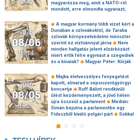
18:21
magyarázza meg, amit a NATO-ról
mondott, erre elmondta ugyanazt,
◆
csak még erősebben
800 millióért
kötött szerződéseket a HM cége a
◆
A magyar kormány több vizet kért a
Lounge Eventtel, a miniszter
Dunában a szlovákoktól, de Taraba
2026
◆
feljelentést tett
Orbán Anita
szlovák környezetvédelmi miniszter
08/06
megkérte a szlovák kormányt, hogy
◆
szerint ez vízhiánnyal járna
Nem
◆
segítse a magyar vízellátást
Forró
minden hallgatás jelent elzárkózást:
06:14
augusztus: gátja lehet az uniós
miért értik félre egymást a szegediek
források hazahozatalának az
◆
és a kínaiak?
Magyar Péter: Kiírják
◆
Alkotmánybíróság?
Török Gábor: Ez
az első szélerőművi pályázatokat, a
◆
Magyar Péter vizsgahete
projektekben magyar állami
◆
Majka életveszélyes fenyegetést
Meglepetés az albérletpiacon, nincs
◆
tulajdonrészt fognak előírni
Orbán
kapott, elmarad a sepsiszentgyörgyi
2026
◆
roham
Hirtelen titkolózni kezdett a
Gáspár hatszor repült honvédségi
◆
koncertje
Ruff Bálint rendkívüli
◆
Tisza a kegyelmi ügyekről
08/05
◆
gépen Csádba és Nigerbe
Ismert
ülést kezdeményezett, a jövő héten
Egyszerre két köztársasági elnöke is
magyar utazási iroda ment csődbe,
◆
újra összeül a parlament
Medián:
◆
lehet Magyarországnak jövő hétre
18:27
bolgár biztosítóval hadakozhatnak az
Simán bejutna a parlamentbe egy
Előnyben a Fradi a Górnik Zabrze
◆
utasok
Amerikai rakétákat is
◆
Fideszből kiváló polgári párt
Sokkal
◆
elleni El-selejtezős párharcban
Itt a
zsákmányolt az előrenyomuló orosz
◆
olcsóbb lesz végre a tankolás
fizetési lista: Lionel Messi magyar
◆
hadsereg
Az élet Balásy Gyula
Vitézy: 42 új, 120 méteres
◆
csapattársa keres a legrosszabbul
után: a Szerencsejáték Zrt. átalakítja
motorvonatot vesznek, teljesen
Mérséklődik a hőség, de nagy
◆
ügynökségi modelljét
A Tisza-
megújul a szentendrei, a csepeli és a