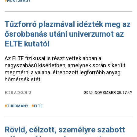
HORTOBÁGY
Tűzforró plazmával idézték meg az
ősrobbanás utáni univerzumot az
ELTE kutatói
Az ELTE fizikusai is részt vettek abban a
nagyszabású kísérletben, amelynek során sikerült
megmérni a valaha létrehozott legforróbb anyag
hőmérsékletét.
HIRADO.HU
2025. NOVEMBER 20. 17:47
TUDOMÁNY
ELTE
Rövid, célzott, személyre szabott