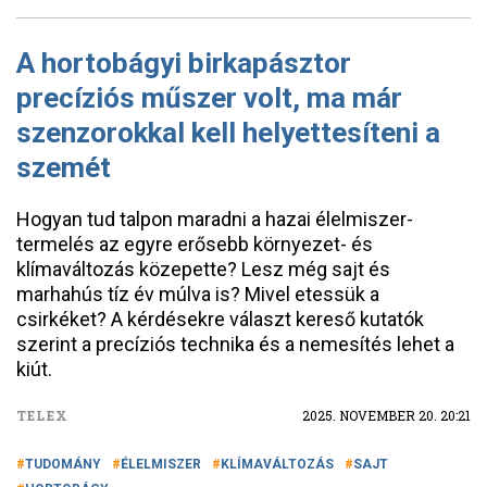
A hortobágyi birkapásztor
precíziós műszer volt, ma már
szenzorokkal kell helyettesíteni a
szemét
Hogyan tud talpon maradni a hazai élelmiszer-
termelés az egyre erősebb környezet- és
klímaváltozás közepette? Lesz még sajt és
marhahús tíz év múlva is? Mivel etessük a
csirkéket? A kérdésekre választ kereső kutatók
szerint a precíziós technika és a nemesítés lehet a
kiút.
TELEX
2025. NOVEMBER 20. 20:21
TUDOMÁNY
ÉLELMISZER
KLÍMAVÁLTOZÁS
SAJT