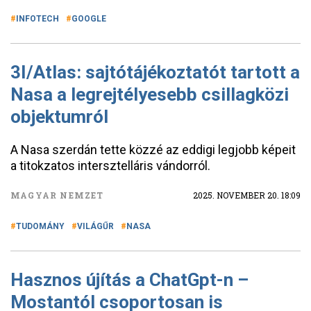
INFOTECH
GOOGLE
3I/Atlas: sajtótájékoztatót tartott a
Nasa a legrejtélyesebb csillagközi
objektumról
A Nasa szerdán tette közzé az eddigi legjobb képeit
a titokzatos intersztelláris vándorról.
MAGYAR NEMZET
2025. NOVEMBER 20. 18:09
TUDOMÁNY
VILÁGŰR
NASA
Hasznos újítás a ChatGpt-n –
Mostantól csoportosan is