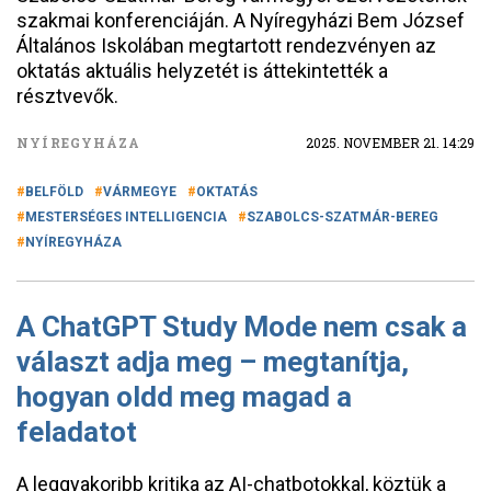
szakmai konferenciáján. A Nyíregyházi Bem József
Általános Iskolában megtartott rendezvényen az
oktatás aktuális helyzetét is áttekintették a
résztvevők.
NYÍREGYHÁZA
2025. NOVEMBER 21. 14:29
BELFÖLD
VÁRMEGYE
OKTATÁS
MESTERSÉGES INTELLIGENCIA
SZABOLCS-SZATMÁR-BEREG
NYÍREGYHÁZA
A ChatGPT Study Mode nem csak a
választ adja meg – megtanítja,
hogyan oldd meg magad a
feladatot
A leggyakoribb kritika az AI-chatbotokkal, köztük a