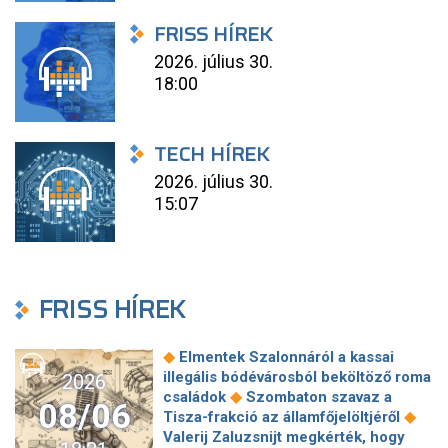
FRISS HÍREK
2026. július 30.
18:00
TECH HÍREK
2026. július 30.
15:07
FRISS HÍREK
◆
Elmentek Szalonnáról a kassai
illegális bódévárosból beköltöző roma
2026
◆
családok
Szombaton szavaz a
08/06
◆
Tisza-frakció az államfőjelöltjéről
Valerij Zaluzsnijt megkérték, hogy