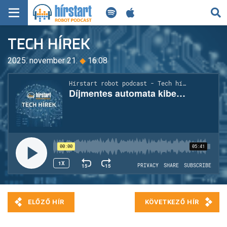
KERESÉS
TECH HÍREK
KEZDŐLAP
2025. november 21.
◆
16:08
FRISS HÍREK
TECH HÍREK
FILM-ZENE-SZÓRAKOZÁS
PLAYLIST
MI AZ A ROBOT PODCAST?