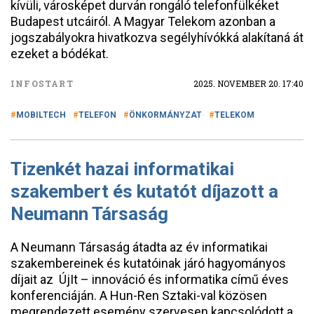
kívüli, városképet durván rongáló telefonfülkéket
Budapest utcáiról. A Magyar Telekom azonban a
jogszabályokra hivatkozva segélyhívókká alakítaná át
ezeket a bódékat.
INFOSTART
2025. NOVEMBER 20. 17:40
MOBILTECH
TELEFON
ÖNKORMÁNYZAT
TELEKOM
Tizenkét hazai informatikai
szakembert és kutatót díjazott a
Neumann Társaság
A Neumann Társaság átadta az év informatikai
szakembereinek és kutatóinak járó hagyományos
díjait az ÚjIt – innováció és informatika című éves
konferenciáján. A Hun-Ren Sztaki-val közösen
megrendezett esemény szervesen kapcsolódott a