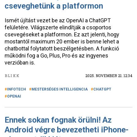
cseveghetünk a platformon
Ismét újítást vezet be az OpenAI a ChatGPT
felületére. Világszerte elindítják a csoportos
csevegéseket a platformon. Ez azt jelenti, hogy
mostantól maximum 20 ember is benne lehet a
chatbottal folytatott beszélgetésben. A funkció
működni fog a Go, Plus, Pro és az ingyenes
verzióban is.
BLIKK
2025. NOVEMBER 21. 12:34
INFOTECH
MESTERSÉGES INTELLIGENCIA
CHATGPT
OPENAI
Ennek sokan fognak örülni! Az
Android végre bevezetheti iPhone-