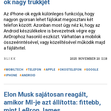
ok nagy trükkjét
Az iPhone-ok egyik különleges funkciója, hogy
nagyon gyorsan lehet fájlokat megosztani két
telefon között. Azonban most úgy néz ki, hogy az
Android készülékekre is bevezetnek végre egy
AirDrophoz hasonló eszközt. Várhatóan a mobilok
összeérintésével, vagy közelítésével működik majd
a fájlátvitel.
BLIKK
2025. NOVEMBER 20. 11:18
MOBILTECH
TELEFON
APPLE
OKOSTELEFON
GOOGLE
IPHONE
ANDROID
Elon Musk sajátosan reagált,
amikor MI-je azt állította: fittebb,
mint LeBron James