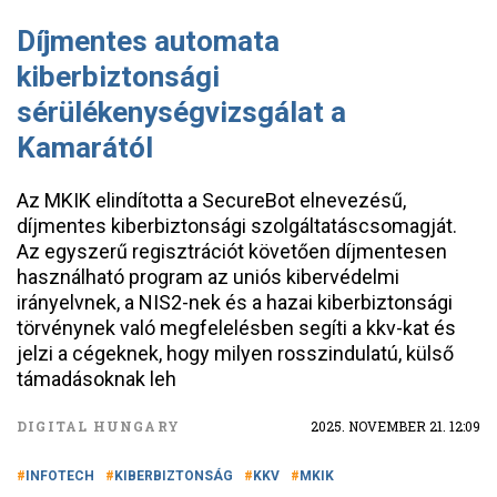
Díjmentes automata
kiberbiztonsági
sérülékenységvizsgálat a
Kamarától
Az MKIK elindította a SecureBot elnevezésű,
díjmentes kiberbiztonsági szolgáltatáscsomagját.
Az egyszerű regisztrációt követően díjmentesen
használható program az uniós kibervédelmi
irányelvnek, a NIS2-nek és a hazai kiberbiztonsági
törvénynek való megfelelésben segíti a kkv-kat és
jelzi a cégeknek, hogy milyen rosszindulatú, külső
támadásoknak leh
DIGITAL HUNGARY
2025. NOVEMBER 21. 12:09
INFOTECH
KIBERBIZTONSÁG
KKV
MKIK