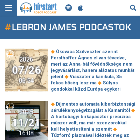
KERESÉS
#
LEBRON JAMES PODCASTOK
KEZDŐLAP
FRISS HÍREK
◆
Ókovács Szilveszter szerint
TECH HÍREK
Forsthoffer Ágnes el van tévedve,
2026
mert az Anna-bál fővédnöksége nem
07/26
jegyvásárlást, hanem alázatos munkát
FILM-ZENE-SZÓRAKOZÁS
◆
jelent
Visszatér a kánikula, 35
06:54
◆
fokos hőség lesz ma
Súlyos
PLAYLIST
gondokkal küzd Európa egykori
◆
mintaországa
Már rég nem
nagyszüleink filléres nyaralása: egyre
MI AZ A ROBOT PODCAST?
◆
Díjmentes automata kiberbiztonsági
többen jönnek rá, 2026-ban mégis ezt
◆
sérülékenységvizsgálat a Kamarától
2025
◆
éri meg választani
Toroczkai
A hortobágyi birkapásztor precíziós
11/21
kifakadt Orbán tusványosi beszéde
műszer volt, ma már szenzorokkal
◆
után
Figyelmeztet a Levéltár
◆
kell helyettesíteni a szemét
16:08
igazgatója: súlyos lelki teher vár sok
Tűzforró plazmával idézték meg az
magyar családra, ha nyilvánosak