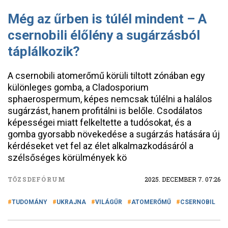
Még az űrben is túlél mindent – A
csernobili élőlény a sugárzásból
táplálkozik?
A csernobili atomerőmű körüli tiltott zónában egy
különleges gomba, a Cladosporium
sphaerospermum, képes nemcsak túlélni a halálos
sugárzást, hanem profitálni is belőle. Csodálatos
képességei miatt felkeltette a tudósokat, és a
gomba gyorsabb növekedése a sugárzás hatására új
kérdéseket vet fel az élet alkalmazkodásáról a
szélsőséges körülmények kö
TŐZSDEFÓRUM
2025. DECEMBER 7. 07:26
TUDOMÁNY
UKRAJNA
VILÁGŰR
ATOMERŐMŰ
CSERNOBIL