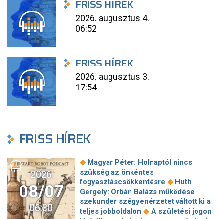
FRISS HÍREK
2026. augusztus 4.
06:52
FRISS HÍREK
2026. augusztus 3.
17:54
FRISS HÍREK
◆
Magyar Péter: Holnaptól nincs
szükség az önkéntes
2026
◆
fogyasztáscsökkentésre
Huth
08/07
Gergely: Orbán Balázs működése
szekunder szégyenérzetet váltott ki a
06:30
◆
teljes jobboldalon
A születési jogon