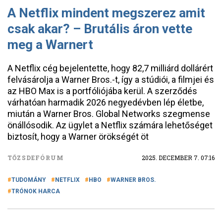
A Netflix mindent megszerez amit
csak akar? – Brutális áron vette
meg a Warnert
A Netflix cég bejelentette, hogy 82,7 milliárd dollárért
felvásárolja a Warner Bros.-t, így a stúdiói, a filmjei és
az HBO Max is a portfóliójába kerül. A szerződés
várhatóan harmadik 2026 negyedévben lép életbe,
miután a Warner Bros. Global Networks szegmense
önállósodik. Az ügylet a Netflix számára lehetőséget
biztosít, hogy a Warner örökségét öt
TŐZSDEFÓRUM
2025. DECEMBER 7. 07:16
TUDOMÁNY
NETFLIX
HBO
WARNER BROS.
TRÓNOK HARCA