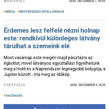
MÉDIAPIAC
2025. DECEMBER 7. 05:55
MÉDIA
MESTERSÉGES INTELLIGENCIA
Érdemes lesz felfelé nézni holnap
este: rendkívül különleges látvány
tárulhat a szemeink elé
Most vasárnap este megéri majd pásztázni az
égboltot, mivel látványos együttállást figyelhetünk
meg a Hold és a Naprendszer legnagyobb bolygója, a
Jupiter között - írta meg az Időkép.
PORTFOLIO
2025. DECEMBER 6. 15:29
GAZDASÁG