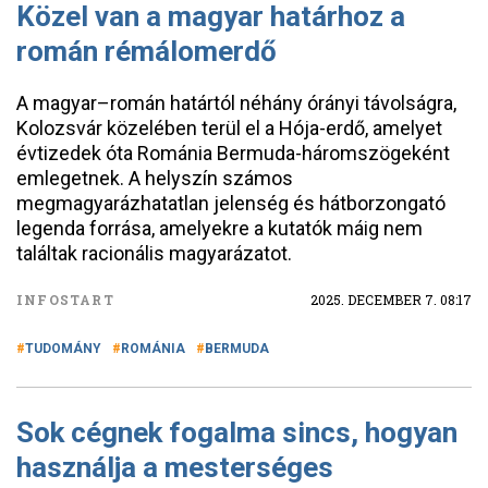
Közel van a magyar határhoz a
román rémálomerdő
A magyar–román határtól néhány órányi távolságra,
Kolozsvár közelében terül el a Hója-erdő, amelyet
évtizedek óta Románia Bermuda-háromszögeként
emlegetnek. A helyszín számos
megmagyarázhatatlan jelenség és hátborzongató
legenda forrása, amelyekre a kutatók máig nem
találtak racionális magyarázatot.
INFOSTART
2025. DECEMBER 7. 08:17
TUDOMÁNY
ROMÁNIA
BERMUDA
Sok cégnek fogalma sincs, hogyan
használja a mesterséges