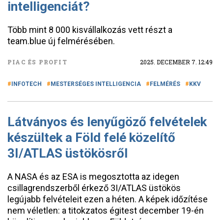
intelligenciát?
Több mint 8 000 kisvállalkozás vett részt a
team.blue új felmérésében.
PIAC ÉS PROFIT
2025. DECEMBER 7. 12:49
INFOTECH
MESTERSÉGES INTELLIGENCIA
FELMÉRÉS
KKV
Látványos és lenyűgöző felvételek
készültek a Föld felé közelítő
3I/ATLAS üstökösről
A NASA és az ESA is megosztotta az idegen
csillagrendszerből érkező 3I/ATLAS üstökös
legújabb felvételeit ezen a héten. A képek időzítése
nem véletlen: a titokzatos égitest december 19-én