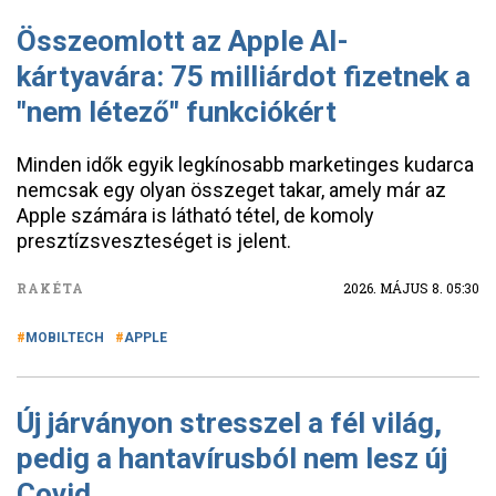
Összeomlott az Apple AI-
kártyavára: 75 milliárdot fizetnek a
"nem létező" funkciókért
Minden idők egyik legkínosabb marketinges kudarca
nemcsak egy olyan összeget takar, amely már az
Apple számára is látható tétel, de komoly
presztízsveszteséget is jelent.
RAKÉTA
2026. MÁJUS 8. 05:30
MOBILTECH
APPLE
Új járványon stresszel a fél világ,
pedig a hantavírusból nem lesz új
Covid