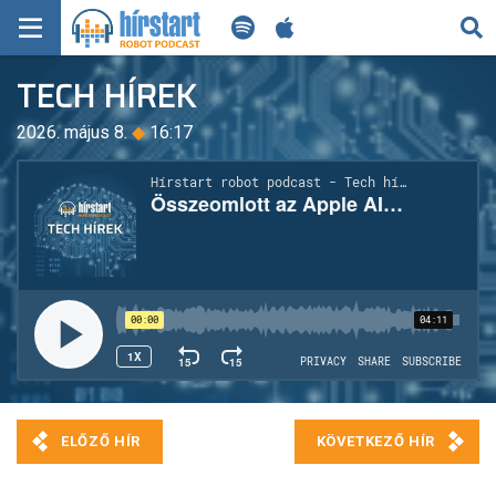
KERESÉS
TECH HÍREK
KEZDŐLAP
2026. május 8.
◆
16:17
FRISS HÍREK
TECH HÍREK
FILM-ZENE-SZÓRAKOZÁS
PLAYLIST
MI AZ A ROBOT PODCAST?