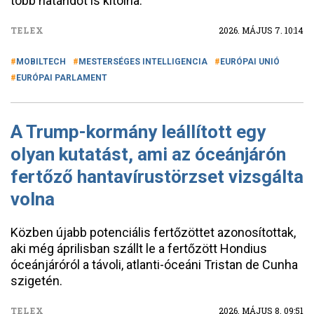
több határidőt is kitolna.
TELEX
2026. MÁJUS 7. 10:14
MOBILTECH
MESTERSÉGES INTELLIGENCIA
EURÓPAI UNIÓ
EURÓPAI PARLAMENT
A Trump-kormány leállított egy
olyan kutatást, ami az óceánjárón
fertőző hantavírustörzset vizsgálta
volna
Közben újabb potenciális fertőzöttet azonosítottak,
aki még áprilisban szállt le a fertőzött Hondius
óceánjáróról a távoli, atlanti-óceáni Tristan de Cunha
szigetén.
TELEX
2026. MÁJUS 8. 09:51