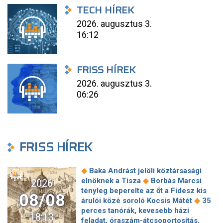
TECH HÍREK
2026. augusztus 3.
16:12
FRISS HÍREK
2026. augusztus 3.
06:26
FRISS HÍREK
◆
Baka Andrást jelöli köztársasági
◆
elnöknek a Tisza
Borbás Marcsi
2026
tényleg beperelte az őt a Fidesz kis
08/08
◆
árulói közé soroló Kocsis Mátét
35
perces tanórák, kevesebb házi
18:13
feladat, óraszám-átcsoportosítás,