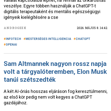
vállalat kapcsolatba léphet, ha fennáll az önkárosítás
veszélye. Egyre többen használják a ChatGPT-t
digitális terapeutaként és mentális egészségügyi
igényeik kielégítésére a cse
ANDROGEEK
2026. MÁJUS 8. 14:42
INFOTECH
MESTERSÉGES INTELLIGENCIA
CHATGPT
OPENAI
Sam Altmannek nagyon rossz napja
volt a tárgyalóteremben, Elon Musk
tanúi szétszedték
A két AI-óriás hosszas eljáráson fog keresztülmenni,
az első kör pedig nem volt kegyes a ChatGPT
gazdájához.