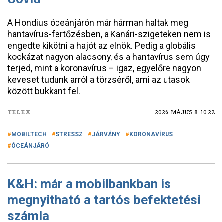
A Hondius óceánjárón már hárman haltak meg
hantavírus-fertőzésben, a Kanári-szigeteken nem is
engedte kikötni a hajót az elnök. Pedig a globális
kockázat nagyon alacsony, és a hantavírus sem úgy
terjed, mint a koronavírus – igaz, egyelőre nagyon
keveset tudunk arról a törzséről, ami az utasok
között bukkant fel.
TELEX
2026. MÁJUS 8. 10:22
MOBILTECH
STRESSZ
JÁRVÁNY
KORONAVÍRUS
ÓCEÁNJÁRÓ
K&H: már a mobilbankban is
megnyitható a tartós befektetési
számla