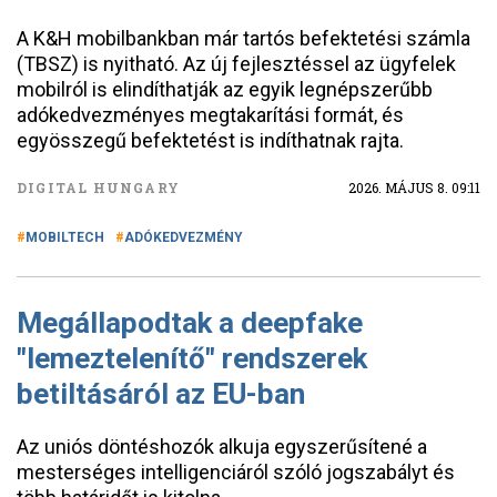
A K&H mobilbankban már tartós befektetési számla
(TBSZ) is nyitható. Az új fejlesztéssel az ügyfelek
mobilról is elindíthatják az egyik legnépszerűbb
adókedvezményes megtakarítási formát, és
egyösszegű befektetést is indíthatnak rajta.
DIGITAL HUNGARY
2026. MÁJUS 8. 09:11
MOBILTECH
ADÓKEDVEZMÉNY
Megállapodtak a deepfake
"lemeztelenítő" rendszerek
betiltásáról az EU-ban
Az uniós döntéshozók alkuja egyszerűsítené a
mesterséges intelligenciáról szóló jogszabályt és