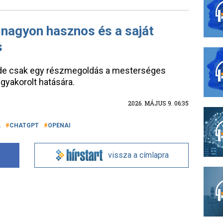
 nagyon hasznos és a saját
s
, de csak egy részmegoldás a mesterséges
gyakorolt hatására.
2026. MÁJUS 9. 06:35
A
CHATGPT
OPENAI
vissza a címlapra