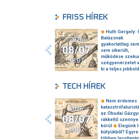
FRISS HÍREK
◆
Huth Gergely: 
Balázsnak
2026
gyakorlatilag se
08/07
sem sikerült,
működése szeku
18:07
szégyenérzetet v
ki a teljes jobbol
◆
Sátoraljaújhely
polgármestere sz
TECH HÍREK
egy nyolcadikos 
értelmesebb a
képviselőnél, aki
◆
Nem érdemes
megütközött a 1
katasztrófaturist
2026
milliós parkolón
az Óbudai Gázgy
08/07
amerikai hírszer
rákkeltő szenny
szerint Putyin pá
◆
körül
Elegünk l
16:07
éven belül
kütyükből? Egyre
megtámadhat eg
többen lassítaná