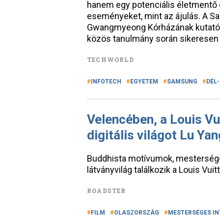
hanem egy potenciális életmentő e
eseményeket, mint az ájulás. A 
Gwangmyeong Kórházának kutatói e
közös tanulmány során sikeresen 
TECHWORLD
INFOTECH
EGYETEM
SAMSUNG
DÉL
Velencében, a Louis Vui
digitális világot Lu Yan
Buddhista motívumok, mesterséges
látványvilág találkozik a Louis Vuit
ROADSTER
FILM
OLASZORSZÁG
MESTERSÉGES IN