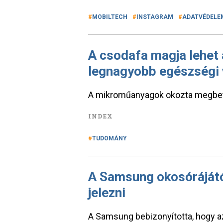
MOBILTECH
INSTAGRAM
ADATVÉDELE
A csodafa magja lehet 
legnagyobb egészségi 
A mikroműanyagok okozta megbeteg
INDEX
TUDOMÁNY
A Samsung okosórájától 
jelezni
A Samsung bebizonyította, hogy a