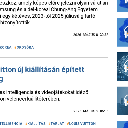
szköz, amely képes előre jelezni olyan váratlan
Samsung és a dél-koreai Chung-Ang Egyetem
gy kétéves, 2023-tól 2025 júliusáig tartó
bizonyították
2026. MÁJUS 8. 20:32
-KOREA
OKOSÓRA
tton új kiállításán épített
g
 intelligencia és videojátékokat idéző
ton velencei kiállítóterében.
2026. MÁJUS 9. 05:36
TELLIGENCIA
KIÁLLÍTÁS
TÁRLAT
LOUIS VUITTON