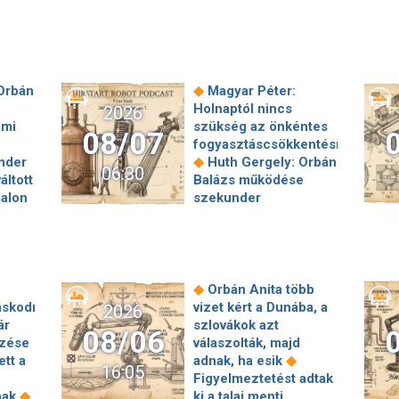
◆
Orbán
Magyar Péter:
Holnaptól nincs
2026
mmi
szükség az önkéntes
08/07
fogyasztáscsökkentésre
◆
nder
Huth Gergely: Orbán
06:30
áltott
Balázs működése
dalon
szekunder
szégyenérzetet váltott
erint
ki a teljes jobboldalon
◆
is
A születési jogon
járó állampolgárság
megszerzésének
◆
Orbán Anita több
00
korlátozásáról írt alá
áskodni
vizet kért a Dunába, a
2026
◆
Az
rendeletet Donald
ár
szlovákok azt
08/06
◆
zés
Trump
„Kevésen
ezése
válaszolták, majd
r
múlt a katasztrófa” –
◆
ett a
adnak, ha esik
16:05
szintet léphetett az
Figyelmeztetést adtak
y
orosz hibrid
◆
nak
ki a talaj menti