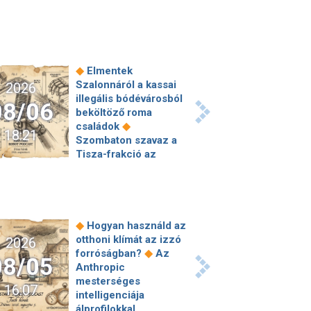
◆
Elmentek
Szalonnáról a kassai
2026
illegális bódévárosból
08/06
beköltöző roma
◆
családok
18:21
Szombaton szavaz a
Tisza-frakció az
◆
államfőjelöltjéről
Valerij Zaluzsnijt
megkérték, hogy
magyarázza meg, amit
a NATO-ról mondott,
◆
Hogyan használd az
erre elmondta
otthoni klímát az izzó
2026
ugyanazt, csak még
◆
forróságban?
Az
08/05
◆
erősebben
800
Anthropic
millióért kötött
mesterséges
16:07
szerződéseket a HM
intelligenciája
cége a Lounge
álprofilokkal,