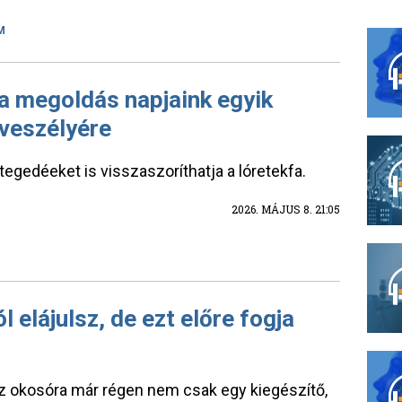
M
a megoldás napjaink egyik
veszélyére
edéeket is visszaszoríthatja a lóretekfa.
2026. MÁJUS 8. 21:05
elájulsz, de ezt előre fogja
z okosóra már régen nem csak egy kiegészítő,