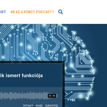
KERESÉS
LIST
MI AZ A ROBOT PODCAST?