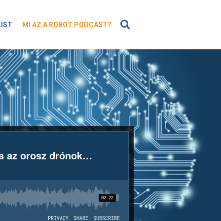
KERESÉS
LIST
MI AZ A ROBOT PODCAST?