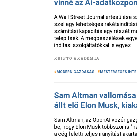
vinné az Ai-adatközpo
A Wall Street Journal értesülése s
szel egy lehetséges rakétaindítási
számítási kapacitás egy részét m
telepítsék. A megbeszélések egye
indítási szolgáltatókkal is egyez
KRIPTO AKADÉMIA
MODERN GAZDASÁG
MESTERSÉGES INTE
Sam Altman vallomása:
állt elő Elon Musk, kia
Sam Altman, az OpenAI vezérigazg
be, hogy Elon Musk többször is "ha
a cég feletti teljes irányítást ak