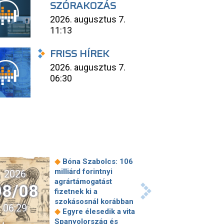
SZÓRAKOZÁS
2026. augusztus 7.
11:13
FRISS HÍREK
2026. augusztus 7.
06:30
◆
Bóna Szabolcs: 106
milliárd forintnyi
2026
agrártámogatást
08/08
fizetnek ki a
szokásosnál korábban
06:29
◆
Egyre élesedik a vita
Spanyolország és