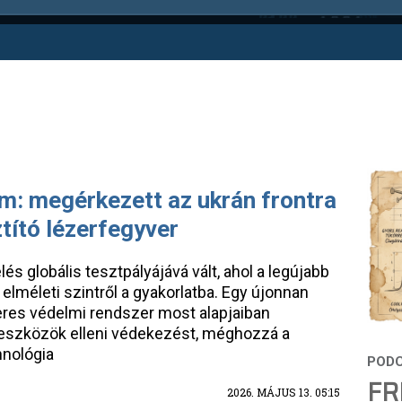
: megérkezett az ukrán frontra
tító lézerfegyver
és globális tesztpályájává vált, ahol a legújabb
 elméleti szintről a gyakorlatba. Egy újonnan
eres védelmi rendszer most alapjaiban
li eszközök elleni védekezést, méghozzá a
hnológia
FR
2026. MÁJUS 13. 05:15