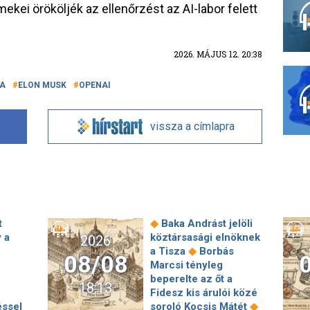
mekei örököljék az ellenőrzést az AI-labor felett
2026. MÁJUS 12. 20:38
IA
ELON MUSK
OPENAI
vissza a címlapra
◆
t
Baka Andrást jelöli
 a
köztársasági elnöknek
2026
◆
a Tisza
Borbás
08/08
Marcsi tényleg
beperelte az őt a
18:13
Fidesz kis árulói közé
◆
éssel
soroló Kocsis Mátét