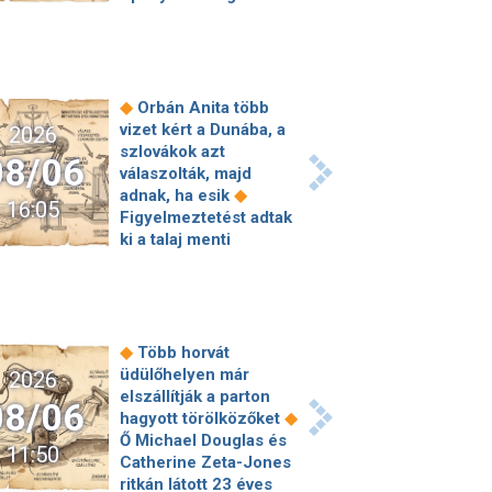
Olaszország között a
◆
ceutai válság miatt
Mészáros Lőrinc cége
hegeszti a vasúti
síneket, Vitézy Dávid
◆
Orbán Anita több
◆
elmagyarázta, miért
vizet kért a Dunába, a
2026
Jogi lépéseket tesz a
szlovákok azt
08/06
Bosnyák téri
válaszolták, majd
irodakomplexum
◆
adnak, ha esik
16:05
beruházója, ha az
Figyelmeztetést adtak
állam felmondja a
ki a talaj menti
◆
szerződésüket
ózonszint miatt – de
Megérkezett Magyar
◆
mit jelent ez?
Ókori
Péter bejelentése: így
római tűzoltók
költik el a 6 ezer
laktanyáját találhatták
milliárd forintnyi uniós
meg a Colosseum
◆
Több horvát
◆
pénzt
Megbénult az
◆
mellett
Megdőltek a
üdülőhelyen már
2026
ivóvíztárolók töltése
melegrekordok
elszállítják a parton
08/06
Ózdon – de máshol is
Magyarországon:
◆
hagyott törölközőket
komoly nehézségek
Budakalászon 41,4,
Ő Michael Douglas és
11:50
◆
adódtak
Sűrített
János-hegyen 28
Catherine Zeta-Jones
járatokkal készül a
◆
fokos hajnal
Új
ritkán látott 23 éves