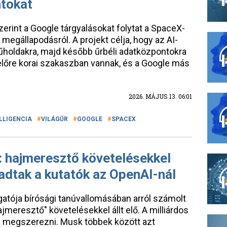
ntokat
zerint a Google tárgyalásokat folytat a SpaceX-
 megállapodásról. A projekt célja, hogy az AI-
űholdakra, majd később űrbéli adatközpontokra
lőre korai szakaszban vannak, és a Google más
2026. MÁJUS 13. 06:01
LLIGENCIA
VILÁGŰR
GOOGLE
SPACEX
 hajmeresztő követelésekkel
kadtak a kutatók az OpenAI-nál
atója bírósági tanúvallomásában arról számolt
jmeresztő" követelésekkel állt elő. A milliárdos
arta megszerezni. Musk többek között azt