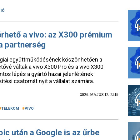
IÓ
érhető a vivo: az X300 prémium
a partnerség
tégiai együttműködésének köszönhetően a
etővé váltak a vivo X300 Pro és a vivo X300
tos lépés a gyártó hazai jelenlétének
tési csatornát nyit a vállalat számára.
2026. MÁJUS 12. 21:15
TELEKOM
VIVO
ic után a Google is az űrbe