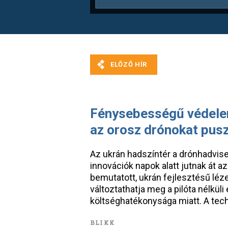
Fénysebességű védelem
az orosz drónokat pusz
Az ukrán hadszíntér a drónhadvisel
innovációk napok alatt jutnak át az
bemutatott, ukrán fejlesztésű léz
változtathatja meg a pilóta nélkü
költséghatékonysága miatt. A tec
BLIKK