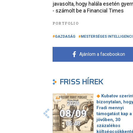
javasolta, hogy halála esetén gyer
- számolt be a Financial Times
PORTFOLIO
GAZDASÁG
MESTERSÉGES INTELLIGENC
Ajánlom a facebookon
FRISS HÍREK
◆
Kubatov szerin
bizonytalan, hogy
2026
Fradi mennyi
08/09
támogatást kap a
jövőben, 30
06:40
százalékos
költségcsökkent