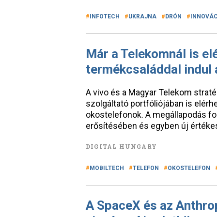
INFOTECH
UKRAJNA
DRÓN
INNOVÁC
Már a Telekomnál is el
termékcsaláddal indul 
A vivo és a Magyar Telekom stra
szolgáltató portfóliójában is elérh
okostelefonok. A megállapodás fon
erősítésében és egyben új értékesí
DIGITAL HUNGARY
MOBILTECH
TELEFON
OKOSTELEFON
A SpaceX és az Anthrop